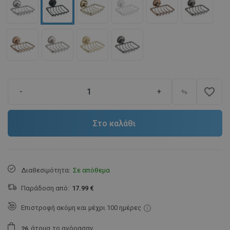
favorite_border
-
+
Στο καλάθι
Διαθεσιμότητα:
Σε απόθεμα
Παράδοση από:
17.99 €
Επιστροφή ακόμη και μέχρι 100 ημέρες
άτομα
το αγόρασαν.
2
6