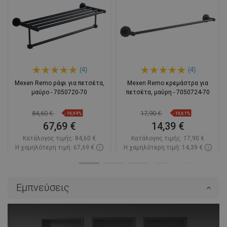
(4)
(4)
Mexen Remo ράφι για πετσέτα,
Mexen Remo κρεμάστρα για
μαύρο - 7050720-70
πετσέτα, μαύρη - 7050724-70
84,60 €
17,90 €
-19,99%
-19,61%
67,69 €
14,39 €
Κατάλογος τιμής:
84,60 €
Κατάλογος τιμής:
17,90 €
Η χαμηλότερη τιμή: 67,69 €
Η χαμηλότερη τιμή: 14,39 €
Διαθεσιμότητα:
Σε απόθεμα
Διαθεσιμότητα:
Σε απόθεμα
Στο καλάθι
Στο καλάθι
Εμπνεύσεις
Σύγκριση
favorite_border
Αγαπημένα
Σύγκριση
favorite_border
Αγαπημένα