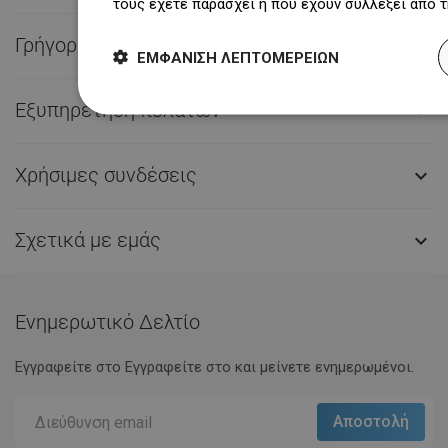
τους έχετε παράσχει ή που έχουν συλλέξει από 
Γρήγορη επαφή

ΕΜΦΆΝΙΣΗ ΛΕΠΤΟΜΕΡΕΙΏΝ
Εξυπηρέτηση πελατών

Χρήσιμες συνδέσεις

Σχετικά με εμάς

Ενημερωτικό Δελτίο
Εγγραφείτε στο Eγγραφείτε στο και μείνετε ενημερωμένοι.