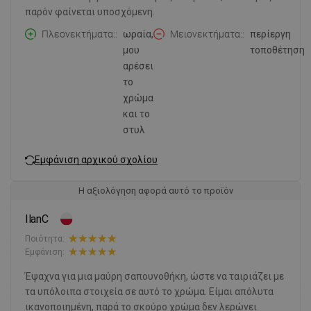
παρόν φαίνεται υποσχόμενη.
Πλεονεκτήματα:
ωραία,
Μειονεκτήματα:
περίεργη
μου
τοποθέτηση
αρέσει
το
χρώμα
και το
στυλ
Εμφάνιση αρχικού σχολίου
Η αξιολόγηση αφορά αυτό το προϊόν
IlanC
Ποιότητα:
Εμφάνιση:
Έψαχνα για μια μαύρη σαπουνοθήκη, ώστε να ταιριάζει με
τα υπόλοιπα στοιχεία σε αυτό το χρώμα. Είμαι απόλυτα
ικανοποιημένη, παρά το σκούρο χρώμα δεν λερώνει