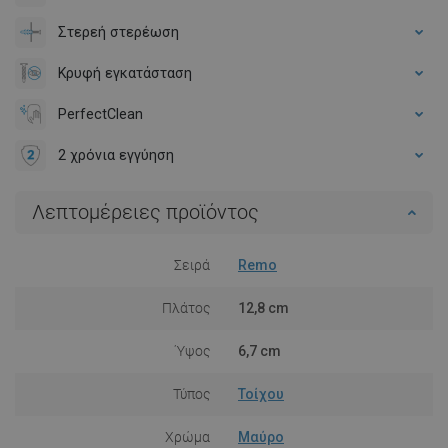
Στερεή στερέωση
Κρυφή εγκατάσταση
PerfectClean
2 χρόνια εγγύηση
Λεπτομέρειες προϊόντος
Σειρά
Remo
Πλάτος
12,8 cm
Ύψος
6,7 cm
Τύπος
Τοίχου
Χρώμα
Μαύρο