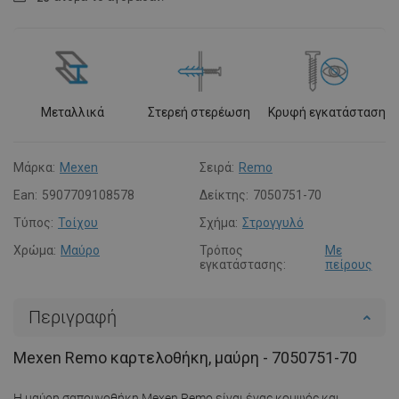
Μεταλλικά
Στερεή στερέωση
Κρυφή εγκατάσταση
Μάρκα:
Mexen
Σειρά:
Remo
Ean:
5907709108578
Δείκτης:
7050751-70
Τύπος:
Τοίχου
Σχήμα:
Στρογγυλό
Χρώμα:
Μαύρο
Τρόπος
Με
εγκατάστασης:
πείρους
Περιγραφή
Mexen Remo καρτελοθήκη, μαύρη - 7050751-70
Η μαύρη σαπουνοθήκη Mexen Remo είναι ένας κομψός και