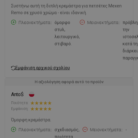
Συστήνω αυτή τη διπλή κρεμάστρα για πετσέτες Mexen
Remo σε χρυσό χρώμα - είναι ιδανική.
Πλεονεκτήματα:
όμορφο
Μειονεκτήματα:
πρόβλη
στυλ,
την
λειτουργικό,
ιστοσε
στιβαρό.
κατά τη
διάρκει
παραγγ
Εμφάνιση αρχικού σχολίου
Η αξιολόγηση αφορά αυτό το προϊόν
AntoŚ
Ποιότητα:
Εμφάνιση:
Όμορφη κρεμάστρα.
Πλεονεκτήματα:
σχεδιασμός,
Μειονεκτήματα:
-
ποιότητα.