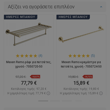
Αξίζει να αγοράσετε επιπλέον
ΗΜΈΡΕΣ ΜΠΆΝΙΟΥ
ΗΜΈΡΕΣ ΜΠΆΝΙΟΥ
(4)
(5)
Mexen Remo ράφι για πετσέτες,
Mexen Remo κρεμάστρα για
χρυσό - 7050720-50
πετσέτα, χρυσή - 7050724-50
97,20 €
19,80 €
-19,97%
-19,75%
77,79 €
15,89 €
Κατάλογος τιμής:
97,20 €
Κατάλογος τιμής:
19,80 €
Η χαμηλότερη τιμή: 77,79 €
Η χαμηλότερη τιμή: 15,89 €
Διαθεσιμότητα:
Σε απόθεμα
Διαθεσιμότητα:
Σε απόθεμα
Στο καλάθι
Στο καλάθι