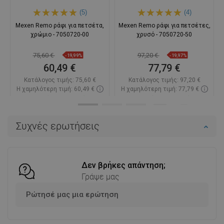
(5)
(4)
Mexen Remo ράφι για πετσέτα,
Mexen Remo ράφι για πετσέτες,
χρώμιο - 7050720-00
χρυσό - 7050720-50
75,60 €
97,20 €
-19,99%
-19,97%
60,49 €
77,79 €
Κατάλογος τιμής:
75,60 €
Κατάλογος τιμής:
97,20 €
Η χαμηλότερη τιμή: 60,49 €
Η χαμηλότερη τιμή: 77,79 €
Διαθεσιμότητα:
Σε απόθεμα
Διαθεσιμότητα:
Σε απόθεμα
Στο καλάθι
Στο καλάθι
Συχνές ερωτήσεις
Σύγκριση
favorite_border
Αγαπημένα
Σύγκριση
favorite_border
Αγαπημένα
Δεν βρήκες απάντηση;
Γράψε μας
Ρώτησέ μας μια ερώτηση