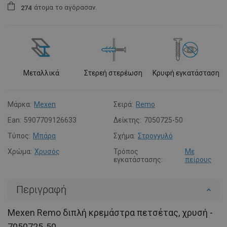
άτομα
το αγόρασαν.
2
7
4
Μεταλλικά
Στερεή στερέωση
Κρυφή εγκατάσταση
Μάρκα:
Mexen
Σειρά:
Remo
Ean:
5907709126633
Δείκτης:
7050725-50
Τύπος:
Μπάρα
Σχήμα:
Στρογγυλό
Χρώμα:
Χρυσός
Τρόπος
Με
εγκατάστασης:
πείρους
Περιγραφή
Mexen Remo διπλή κρεμάστρα πετσέτας, χρυσή -
7050725-50