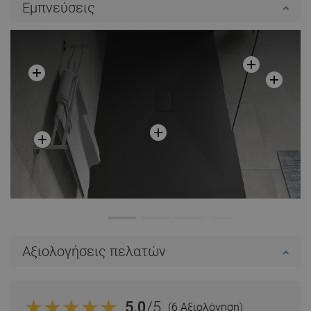
Εμπνεύσεις
Σύγκριση
favorite_border
Αγαπημένα
Σύγκριση
favorite_border
Αγαπημένα
Αξιολογήσεις πελατών
5.0
/5
(6 Αξιολόγηση)