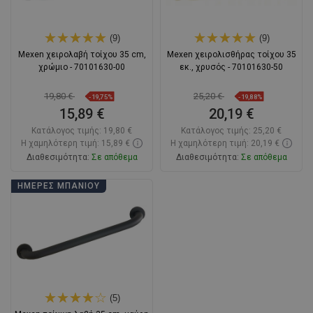
(9)
(9)
Mexen χειρολαβή τοίχου 35 cm,
Mexen χειρολισθήρας τοίχου 35
χρώμιο - 70101630-00
εκ., χρυσός - 70101630-50
19,80 €
25,20 €
-19,75%
-19,88%
15,89 €
20,19 €
Κατάλογος τιμής:
19,80 €
Κατάλογος τιμής:
25,20 €
Η χαμηλότερη τιμή: 15,89 €
Η χαμηλότερη τιμή: 20,19 €
Διαθεσιμότητα:
Σε απόθεμα
Διαθεσιμότητα:
Σε απόθεμα
Στο καλάθι
Στο καλάθι
ΗΜΈΡΕΣ ΜΠΆΝΙΟΥ
Σύγκριση
favorite_border
Αγαπημένα
Σύγκριση
favorite_border
Αγαπημένα
(5)