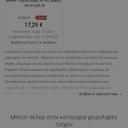
Mexen τοίχινη λαβή 35 cm, μαύρη
- 70101630-70
21,60 €
-19,95%
17,29 €
Κατάλογος τιμής:
21,60 €
Η χαμηλότερη τιμή: 17,29 €
Διαθεσιμότητα:
Σε απόθεμα
Η κάγκελα τοίχου είναι μια πρακτική λύση που καθιστά τις καθημερινές
Στο καλάθι
μπανιέρες πιο άνετες. Ψάχνετε για το κατάλληλο μοντέλο; Ως εταιρεία
Mexen, μπορούμε να σας προτείνουμε πολλά ενδιαφέροντα μοντέλα.
Σύγκριση
favorite_border
Αγαπημένα
Είμαστε κατασκευαστές και σχεδιαστές εξαρτημάτων μπάνιου. Οι
προτεραιότητές μας είναι η ποιότητα, το στυλ και η πρακτικότητα.
Προσφέρουμε προϊόντα που είναι πολύ καλά κατασκευασμένα και
σύμφωνοι με τις τελευταίες τάσεις. Εξερευνήστε τη γκάμα μας και
διαπιστώστε το μόνοι σας!
Διαβάστε περισσότερα
Μπεστ σέλερ στην κατηγορία
χειρολαβές
τοίχου