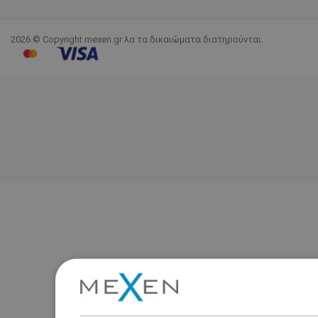
2026 © Copyright mexen.gr λα τα δικαιώματα διατηρούνται.