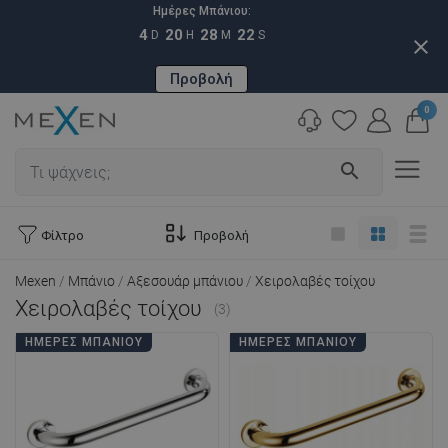
Ημέρες Μπάνιου:
4
20
28
21
D
H
M
S
close
Προβολή
0
search
Φίλτρο
Προβολή
Mexen
Μπάνιο
Αξεσουάρ μπάνιου
Χειρολαβές τοίχου
Χειρολαβές τοίχου
(3)
ΗΜΈΡΕΣ ΜΠΆΝΙΟΥ
ΗΜΈΡΕΣ ΜΠΆΝΙΟΥ