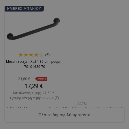
ΗΜΈΡΕΣ ΜΠΆΝΙΟΥ
(5)
Mexen τοίχινη λαβή 35 cm, μαύρη
- 70101630-70
21,60 €
-19,95%
17,29 €
Κατάλογος τιμής:
21,60 €
Η χαμηλότερη τιμή: 17,29 €
_LSCESI-
{"pt":"ch","m":"pixel_crossselling","mt":"hookDisplayProductAvailabilityEsi","mp":
START_
Όλα τα δημοφιλή προϊόντα
Διαθεσιμότητα:
Σε απόθεμα
_LSCESIEND_