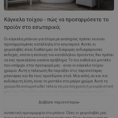
Κάγκελα τοίχου - πώς να προσαρμόσετε το
προϊόν στο εσωτερικό;
Οι κάγκελα μπάνιου για άτομα με αναπηρίες πρέπει να είναι
προσαρμοσμένες κατάλληλα στο εσωτερικό. Αυτές οι
χειρολαβές είναι διαθέσιμες σε διάφορες ενδιαφέρουσες
εκδοχές, οπότε η επιλογή του κατάλληλου προϊόντος δεν πρέπει
να σας προκαλέσει κανένα πρόβλημα. Το πιο καθολικό μοντέλο
που υπάρχει στην προσφορά μας - είναι οι κάγκελα τοίχου
χρώμιο. Αυτή η τελείωση θα ταιριάξει στις περισσότερες
μπανιέρες και θα τους προσδώσει στυλ. Μια απλή, αν και πιο
ευδιάκριτη λύση, είναι το μοντέλο στο μαύρο χρώμα. Αυτό το
χρώμα θα ενσωματωθεί τέλεια σε μια σύγχρονη ή μινιμαλιστική
μπανιέρα. Ταιριάζει με τους περισσότερους χρωματισμούς -
είναι καθολικό. Το πιο ασυνήθιστο από τα προϊόντα μας είναι
σίγουρα το μοντέλο σε χρυσό χρώμα. Καλύτερα να το
Διάβασε περισσότερα
συνδυάσετε με άλλα χρυσά στοιχεία για να δημιουργήσετε μια
συνεκτική ομοιομορφία στο μπάνιο. Όλες οι χειρολαβές μας
έχουν πολλά σημαντικά πλεονεκτήματα. Είναι άνετες κατά τη