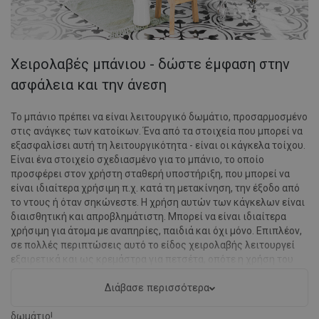
Χειρολαβές μπάνιου - δώστε έμφαση στην
ασφάλεια και την άνεση
Το μπάνιο πρέπει να είναι λειτουργικό δωμάτιο, προσαρμοσμένο
στις ανάγκες των κατοίκων. Ένα από τα στοιχεία που μπορεί να
εξασφαλίσει αυτή τη λειτουργικότητα - είναι οι κάγκελα τοίχου.
Είναι ένα στοιχείο σχεδιασμένο για το μπάνιο, το οποίο
προσφέρει στον χρήστη σταθερή υποστήριξη, που μπορεί να
είναι ιδιαίτερα χρήσιμη π.χ. κατά τη μετακίνηση, την έξοδο από
το ντους ή όταν σηκώνεστε. Η χρήση αυτών των κάγκελων είναι
διαισθητική και απροβλημάτιστη. Μπορεί να είναι ιδιαίτερα
χρήσιμη για άτομα με αναπηρίες, παιδιά και όχι μόνο. Επιπλέον,
σε πολλές περιπτώσεις αυτό το είδος χειρολαβής λειτουργεί
εξαιρετικά και ως κρεμάστρα για πετσέτα, οπότε η χρήση του
δεν περιορίζεται μόνο στην ασφάλεια. Αξίζει επίσης να
αναφερθεί ότι έχει και διακοσμητική λειτουργία και καλά
Διάβασε περισσότερα
προσαρμοσμένη μπορεί πραγματικά να αλλάξει πολλά στο
δωμάτιο!