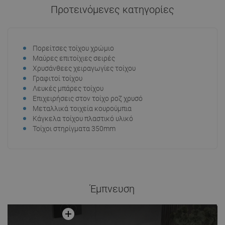
Στο καλάθι
Προτεινόμενες κατηγορίες
Σύγκριση
favorite_border
Αγαπημένα
Πορείτσες τοίχου χρώμιο
Μαύρες επιτοίχιες σειρές
Χρυσάνθεες χειραγωγίες τοίχου
Γραφιτοί τοίχου
Λευκές μπάρες τοίχου
Επιχειρήσεις στον τοίχο ροζ χρυσό
Μεταλλικά τοιχεία κουρούμπια
Κάγκελα τοίχου πλαστικό υλικό
Τοίχοι στηρίγματα 350mm
Έμπνευση