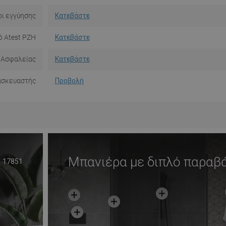
ι εγγύησης
Κατεβάστε
ό Atest PZH
Κατεβάστε
 Ασφαλείας
Κατεβάστε
ασκευαστής
Προβολή
Μπανιέρα με διπλό παραβ
17851