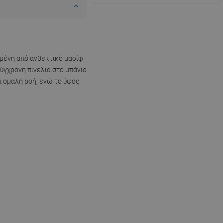
σμένη από ανθεκτικό μασίφ
ύγχρονη πινελιά στο μπάνιο
ι ομαλή ροή, ενώ το ύψος