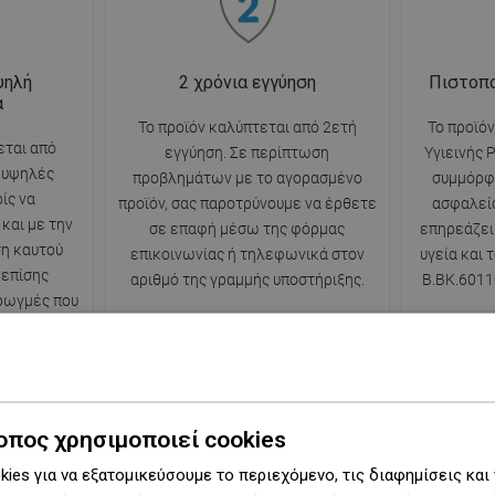
ψηλή
2 χρόνια εγγύηση
Πιστοπο
α
Το προϊόν καλύπτεται από 2ετή
Το προϊόν
εται από
εγγύηση. Σε περίπτωση
Υγιεινής 
ε υψηλές
προβλημάτων με το αγορασμένο
συμμόρφ
ίς να
προϊόν, σας παροτρύνουμε να έρθετε
ασφαλεία
και με την
σε επαφή μέσω της φόρμας
επηρεάζει
η καυτού
επικοινωνίας ή τηλεφωνικά στον
υγεία και 
 επίσης
αριθμό της γραμμής υποστήριξης.
B.BK.6011
 ρωγμές που
κές αλλαγές
.
οπος χρησιμοποιεί cookies
ies για να εξατομικεύσουμε το περιεχόμενο, τις διαφημίσεις και