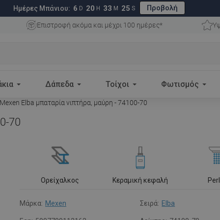
Προβολή
6
20
33
24
Ημέρες Μπάνιου:
D
H
M
S
Επιστροφή ακόμα και μέχρι 100 ημέρες*
Υψ
άκια
Δάπεδα
Τοίχοι
Φωτισμός
Mexen Elba μπαταρία νιπτήρα, μαύρη - 74100-70
00-70
Ορείχαλκος
Κεραμική κεφαλή
Per
Μάρκα:
Mexen
Σειρά:
Elba