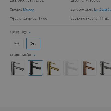
Ean:
5907709112162
Δείκτης:
74100-70
Χρώμα:
Μαύρο
Εγκατάσταση:
Επιδαπέδι
Ύψος μπαταρίας:
17 εκ.
Εμβέλεια εκροής:
11 εκ.
Υψηλή
- Όχι
Ναι
Όχι
Χρώμα
- Μαύρο