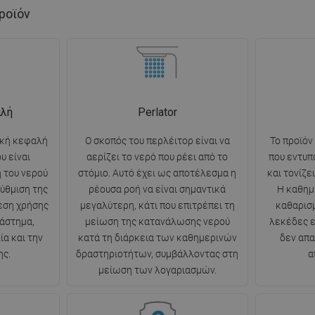
ροϊόν
αλή
Perlator
ική κεφαλή
Ο σκοπός του περλέιτορ είναι να
Το προϊόν
υ είναι
αερίζει το νερό που ρέει από το
που εντυπ
η του νερού
στόμιο. Αυτό έχει ως αποτέλεσμα η
και τονίζε
ύθμιση της
ρέουσα ροή να είναι σημαντικά
Η καθημ
νεση χρήσης
μεγαλύτερη, κάτι που επιτρέπει τη
καθαρισμ
ιάστημα,
μείωση της κατανάλωσης νερού
λεκέδες ε
α και την
κατά τη διάρκεια των καθημερινών
δεν απα
ης.
δραστηριοτήτων, συμβάλλοντας στη
α
μείωση των λογαριασμών.