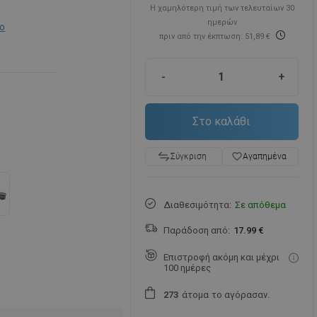
Η χαμηλότερη τιμή των τελευταίων 30
ημερών
ο
πριν από την έκπτωση: 51,89 €
-
+
Στο καλάθι
favorite_border
Αγαπημένα
Σύγκριση
Διαθεσιμότητα:
Σε απόθεμα
Παράδοση από:
17.99 €
Επιστροφή ακόμη και μέχρι
100 ημέρες
άτομα
το αγόρασαν.
2
7
3