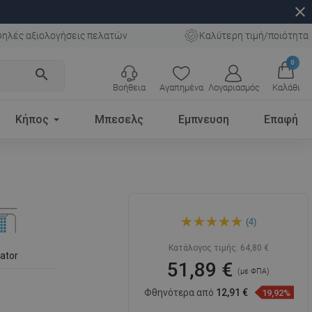
close
ηλές αξιολογήσεις πελατών
Καλύτερη τιμή/ποιότητα
0
search
Βοήθεια
Αγαπημένα
Λογαριασμός
Καλάθι
Κήπος
Μπεσελς
Εμπνευση
Επαφή
Mexen Elba μπαταρία
(4)
νιπτήρα, μαύρη - 74100-70
Κατάλογος τιμής:
64,80 €
lator
51,89 €
(με ΦΠΑ)
Φθηνότερα από
12,91 €
19,92%