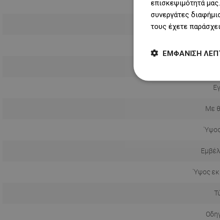
επισκεψιμότητά μας.
συνεργάτες διαφήμισ
τους έχετε παράσχει
ΕΜΦΆΝΙΣΗ ΛΕΠ
Πώμα περι
Ε
Με 
Ύψος
Εμβέλ
Ύψος εκ
Τ
Οδηγ