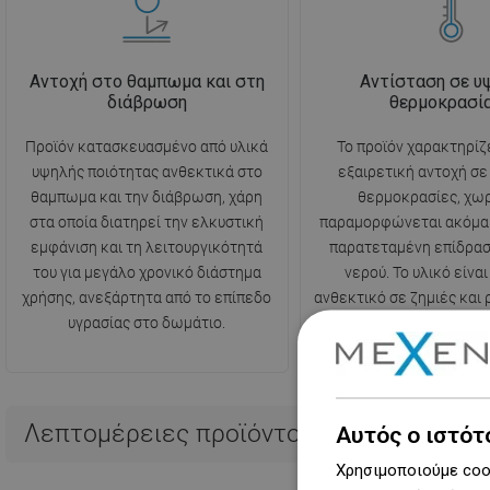
Αντοχή στο θαμπωμα και στη
Αντίσταση σε υ
διάβρωση
θερμοκρασί
Προϊόν κατασκευασμένο από υλικά
Το προϊόν χαρακτηρίζ
υψηλής ποιότητας ανθεκτικά στο
εξαιρετική αντοχή σ
θαμπωμα και την διάβρωση, χάρη
θερμοκρασίες, χωρ
στα οποία διατηρεί την ελκυστική
παραμορφώνεται ακόμα 
εμφάνιση και τη λειτουργικότητά
παρατεταμένη επίδρασ
του για μεγάλο χρονικό διάστημα
νερού. Το υλικό είναι
χρήσης, ανεξάρτητα από το επίπεδο
ανθεκτικό σε ζημιές και
υγρασίας στο δωμάτιο.
προκαλούνται από ξαφνι
θερμοκρασίας
Λεπτομέρειες προϊόντος
Αυτός ο ιστότ
Χρησιμοποιούμε cook