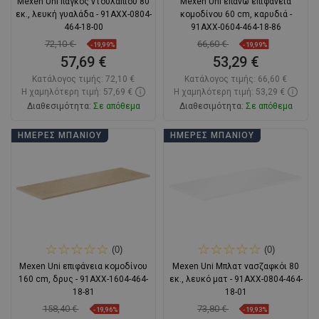
Mexen Uni πάγκος ντουλαπιού 80
Mexen Uni επάνω επιφάνεια
εκ., λευκή γυαλάδα - 91AXX-0804-
κομοδίνου 60 cm, καρυδιά -
464-18-00
91AXX-0604-464-18-86
72,10 €
66,60 €
-19,99%
-19,99%
57,69 €
53,29 €
Κατάλογος τιμής:
72,10 €
Κατάλογος τιμής:
66,60 €
Η χαμηλότερη τιμή: 57,69 €
Η χαμηλότερη τιμή: 53,29 €
Διαθεσιμότητα:
Σε απόθεμα
Διαθεσιμότητα:
Σε απόθεμα
Στο καλάθι
Στο καλάθι
ΗΜΈΡΕΣ ΜΠΆΝΙΟΥ
ΗΜΈΡΕΣ ΜΠΆΝΙΟΥ
Σύγκριση
favorite_border
Αγαπημένα
Σύγκριση
favorite_border
Αγαπημένα
(0)
(0)
Mexen Uni επιφάνεια κομοδίνου
Mexen Uni Μπλατ νασζαφκόι 80
160 cm, δρυς - 91AXX-1604-464-
εκ., λευκό ματ - 91AXX-0804-464-
18-81
18-01
158,40 €
73,80 €
-19,96%
-19,93%