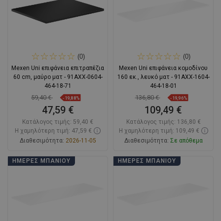
(0)
(0)
Mexen Uni επιφάνεια επιτραπέζια
Mexen Uni επιφάνεια κομοδίνου
60 cm, μαύρο ματ - 91AXX-0604-
160 εκ., λευκό ματ - 91AXX-1604-
464-18-71
464-18-01
59,40 €
136,80 €
-19,88%
-19,96%
47,59 €
109,49 €
Κατάλογος τιμής:
59,40 €
Κατάλογος τιμής:
136,80 €
Η χαμηλότερη τιμή: 47,59 €
Η χαμηλότερη τιμή: 109,49 €
Διαθεσιμότητα:
2026-11-05
Διαθεσιμότητα:
Σε απόθεμα
Στο καλάθι
Στο καλάθι
ΗΜΈΡΕΣ ΜΠΆΝΙΟΥ
ΗΜΈΡΕΣ ΜΠΆΝΙΟΥ
Σύγκριση
favorite_border
Αγαπημένα
Σύγκριση
favorite_border
Αγαπημένα