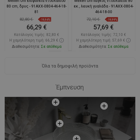
Mexen Uni επιφάνεια ντουλαπιού
Mexen Uni πάγκος ντουλαπιού 80
80 cm, δρυς - 91AXX-0804-464-18-
εκ., λευκή γυαλάδα - 91AXX-0804-
81
464-18-00
82,80 €
72,10 €
-19,94%
-19,99%
66,29 €
57,69 €
Κατάλογος τιμής:
82,80 €
Κατάλογος τιμής:
72,10 €
Η χαμηλότερη τιμή: 66,29 €
Η χαμηλότερη τιμή: 57,69 €
Διαθεσιμότητα:
Σε απόθεμα
Διαθεσιμότητα:
Σε απόθεμα
Στο καλάθι
Στο καλάθι
Όλα τα δημοφιλή προϊόντα
Σύγκριση
favorite_border
Αγαπημένα
Σύγκριση
favorite_border
Αγαπημένα
Έμπνευση