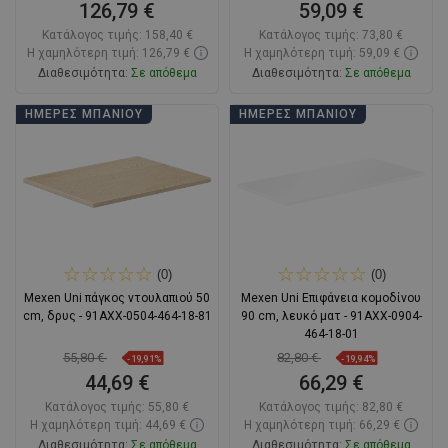
126,79 €
59,09 €
Κατάλογος τιμής:
158,40 €
Κατάλογος τιμής:
73,80 €
Η χαμηλότερη τιμή: 126,79 €
Η χαμηλότερη τιμή: 59,09 €
Διαθεσιμότητα:
Σε απόθεμα
Διαθεσιμότητα:
Σε απόθεμα
Στο καλάθι
Στο καλάθι
ΗΜΈΡΕΣ ΜΠΆΝΙΟΥ
ΗΜΈΡΕΣ ΜΠΆΝΙΟΥ
Σύγκριση
favorite_border
Αγαπημένα
Σύγκριση
favorite_border
Αγαπημένα
(0)
(0)
Mexen Uni πάγκος ντουλαπιού 50
Mexen Uni Επιφάνεια κομοδίνου
cm, δρυς - 91AXX-0504-464-18-81
90 cm, λευκό ματ - 91AXX-0904-
464-18-01
55,80 €
82,80 €
-19,91%
-19,94%
44,69 €
66,29 €
Κατάλογος τιμής:
55,80 €
Κατάλογος τιμής:
82,80 €
Η χαμηλότερη τιμή: 44,69 €
Η χαμηλότερη τιμή: 66,29 €
Διαθεσιμότητα:
Σε απόθεμα
Διαθεσιμότητα:
Σε απόθεμα