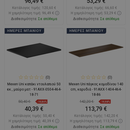
96,49 €
53,29 €
Κατάλογος τιμής:
120,60 €
Κατάλογος τιμής:
66,60 €
Η χαμηλότερη τιμή: 96,49 €
Η χαμηλότερη τιμή: 53,29 €
Διαθεσιμότητα:
Σε απόθεμα
Διαθεσιμότητα:
Σε απόθεμα
Στο καλάθι
Στο καλάθι
ΗΜΈΡΕΣ ΜΠΆΝΙΟΥ
ΗΜΈΡΕΣ ΜΠΆΝΙΟΥ
Σύγκριση
favorite_border
Αγαπημένα
Σύγκριση
favorite_border
Αγαπημένα
(0)
(0)
Mexen Uni καπάκι ντουλαπιού 50
Mexen Uni πάγκος κομοδίνου 140
εκ., μαύρο ματ - 91AXX-0504-464-
cm, καρυδιά - 91AXX-1404-464-
18-71
18-86
50,40 €
142,20 €
-19,86%
-19,98%
40,39 €
113,79 €
Κατάλογος τιμής:
50,40 €
Κατάλογος τιμής:
142,20 €
Η χαμηλότερη τιμή: 40,39 €
Η χαμηλότερη τιμή: 113,79 €
Διαθεσιμότητα:
Σε απόθεμα
Διαθεσιμότητα:
Σε απόθεμα