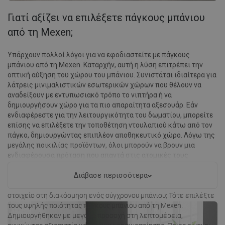
Γιατί αξίζει να επιλέξετε πάγκους μπάνιου
από τη Mexen;
Υπάρχουν πολλοί λόγοι για να εφοδιαστείτε με πάγκους
μπάνιου από τη Mexen. Καταρχήν, αυτή η λύση επιτρέπει την
οπτική αύξηση του χώρου του μπάνιου. Συνιστάται ιδιαίτερα για
λάτρεις μινιμαλιστικών εσωτερικών χώρων που θέλουν να
αναδείξουν με εντυπωσιακό τρόπο το νιπτήρα ή να
δημιουργήσουν χώρο για τα πιο απαραίτητα αξεσουάρ. Εάν
ενδιαφέρεστε για την λειτουργικότητα του δωματίου, μπορείτε
επίσης να επιλέξετε την τοποθέτηση ντουλαπιού κάτω από τον
πάγκο, δημιουργώντας επιπλέον αποθηκευτικό χώρο. Λόγω της
μεγάλης ποικιλίας προϊόντων, όλοι μπορούν να βρουν μια
ενδιαφέρουσα πρόταση που απαντά στις ατομικές τους
ανάγκες.
Διάβασε περισσότερα
Ψάχνετε για στιβαρά έπιπλα που θα αποτελέσουν ένα ενδιαφέρον
στοιχείο στη διακόσμηση ενός σύγχρονου μπάνιου; Τότε επιλέξτε
τους υψηλής ποιότητας πάγκους μπάνιου από τη Mexen.
Δημιουργήθηκαν με μεγάλη προσοχή στη λεπτομέρεια,