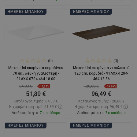
Στο καλάθι
Στο καλάθι
ΗΜΈΡΕΣ ΜΠΆΝΙΟΥ
ΗΜΈΡΕΣ ΜΠΆΝΙΟΥ
Σύγκριση
favorite_border
Αγαπημένα
Σύγκριση
favorite_border
Αγαπημένα
(0)
(0)
Mexen Uni επιφάνεια κομοδίνου
Mexen Uni επιφάνεια ντουλαπιού
70 εκ., λευκή γυαλιστερή -
120 cm, καρυδιά - 91AXX-1204-
91AXX-0704-464-18-00
464-18-86
64,80 €
120,60 €
-19,92%
-19,99%
51,89 €
96,49 €
Κατάλογος τιμής:
64,80 €
Κατάλογος τιμής:
120,60 €
Η χαμηλότερη τιμή: 51,89 €
Η χαμηλότερη τιμή: 96,49 €
Διαθεσιμότητα:
Σε απόθεμα
Διαθεσιμότητα:
Σε απόθεμα
Στο καλάθι
Στο καλάθι
ΗΜΈΡΕΣ ΜΠΆΝΙΟΥ
ΗΜΈΡΕΣ ΜΠΆΝΙΟΥ
Σύγκριση
favorite_border
Αγαπημένα
Σύγκριση
favorite_border
Αγαπημένα