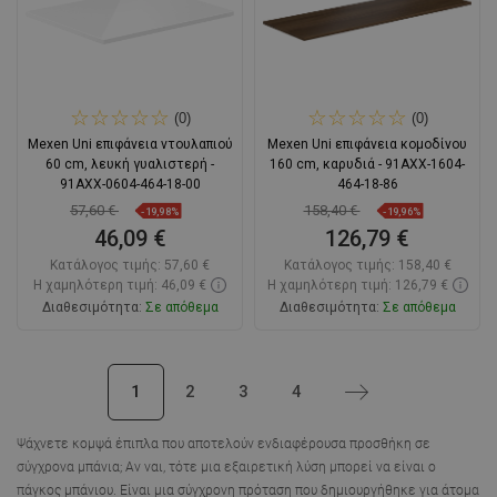
(0)
(0)
Mexen Uni επιφάνεια ντουλαπιού
Mexen Uni επιφάνεια κομοδίνου
60 cm, λευκή γυαλιστερή -
160 cm, καρυδιά - 91AXX-1604-
91AXX-0604-464-18-00
464-18-86
57,60 €
158,40 €
-19,98%
-19,96%
46,09 €
126,79 €
Κατάλογος τιμής:
57,60 €
Κατάλογος τιμής:
158,40 €
Η χαμηλότερη τιμή: 46,09 €
Η χαμηλότερη τιμή: 126,79 €
Διαθεσιμότητα:
Σε απόθεμα
Διαθεσιμότητα:
Σε απόθεμα
Στο καλάθι
Στο καλάθι
1
2
3
4
Επόμενο
Σύγκριση
favorite_border
Αγαπημένα
Σύγκριση
favorite_border
Αγαπημένα
Ψάχνετε κομψά έπιπλα που αποτελούν ενδιαφέρουσα προσθήκη σε
σύγχρονα μπάνια; Αν ναι, τότε μια εξαιρετική λύση μπορεί να είναι ο
πάγκος μπάνιου. Είναι μια σύγχρονη πρόταση που δημιουργήθηκε για άτομα