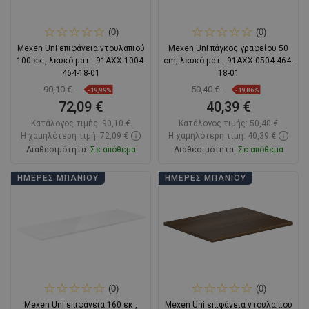
(0)
(0)
Mexen Uni επιφάνεια ντουλαπιού
Mexen Uni πάγκος γραφείου 50
100 εκ., λευκό ματ - 91AXX-1004-
cm, λευκό ματ - 91AXX-0504-464-
464-18-01
18-01
90,10 €
50,40 €
-19,99%
-19,86%
72,09 €
40,39 €
Κατάλογος τιμής:
90,10 €
Κατάλογος τιμής:
50,40 €
Η χαμηλότερη τιμή: 72,09 €
Η χαμηλότερη τιμή: 40,39 €
Διαθεσιμότητα:
Σε απόθεμα
Διαθεσιμότητα:
Σε απόθεμα
Στο καλάθι
Στο καλάθι
ΗΜΈΡΕΣ ΜΠΆΝΙΟΥ
ΗΜΈΡΕΣ ΜΠΆΝΙΟΥ
Σύγκριση
favorite_border
Αγαπημένα
Σύγκριση
favorite_border
Αγαπημένα
(0)
(0)
Mexen Uni επιφάνεια 160 εκ.,
Mexen Uni επιφάνεια ντουλαπιού