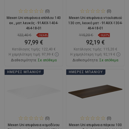
(0)
(0)
Mexen Uni επιφάνεια επίπλου 140
Mexen Uni επιφάνεια ντουλαπιού
εκ., ματ λευκός - 91AXX-1404-
130 cm, λευκό ματ - 91AXX-1304-
464-18-01
464-18-01
122,40 €
115,20 €
-19,94%
-19,97%
97,99 €
92,19 €
Κατάλογος τιμής:
122,40 €
Κατάλογος τιμής:
115,20 €
Η χαμηλότερη τιμή: 97,99 €
Η χαμηλότερη τιμή: 92,19 €
Διαθεσιμότητα:
Σε απόθεμα
Διαθεσιμότητα:
Σε απόθεμα
Στο καλάθι
Στο καλάθι
ΗΜΈΡΕΣ ΜΠΆΝΙΟΥ
ΗΜΈΡΕΣ ΜΠΆΝΙΟΥ
Σύγκριση
favorite_border
Αγαπημένα
Σύγκριση
favorite_border
Αγαπημένα
(0)
(0)
Mexen Uni επιφάνεια κομοδίνου
Mexen Uni επιφάνεια πάγκου 100