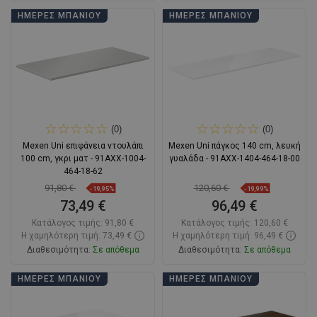
Στο καλάθι
Στο καλάθι
ΗΜΈΡΕΣ ΜΠΆΝΙΟΥ
ΗΜΈΡΕΣ ΜΠΆΝΙΟΥ
Σύγκριση
favorite_border
Αγαπημένα
Σύγκριση
favorite_border
Αγαπημένα
(0)
(0)
Mexen Uni επιφάνεια ντουλάπι
Mexen Uni πάγκος 140 cm, λευκή
100 cm, γκρι ματ - 91AXX-1004-
γυαλάδα - 91AXX-1404-464-18-00
464-18-62
91,80 €
120,60 €
-19,95%
-19,99%
73,49 €
96,49 €
Κατάλογος τιμής:
91,80 €
Κατάλογος τιμής:
120,60 €
Η χαμηλότερη τιμή: 73,49 €
Η χαμηλότερη τιμή: 96,49 €
Διαθεσιμότητα:
Σε απόθεμα
Διαθεσιμότητα:
Σε απόθεμα
Στο καλάθι
Στο καλάθι
ΗΜΈΡΕΣ ΜΠΆΝΙΟΥ
ΗΜΈΡΕΣ ΜΠΆΝΙΟΥ
Σύγκριση
favorite_border
Αγαπημένα
Σύγκριση
favorite_border
Αγαπημένα