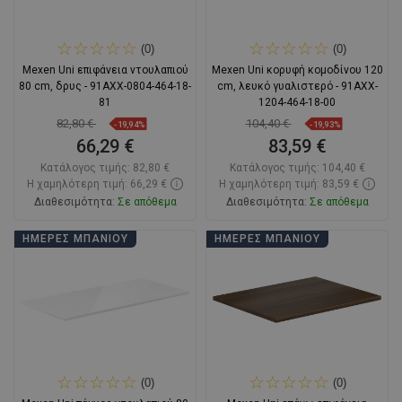
(0)
(0)
Mexen Uni επιφάνεια ντουλαπιού
Mexen Uni κορυφή κομοδίνου 120
80 cm, δρυς - 91AXX-0804-464-18-
cm, λευκό γυαλιστερό - 91AXX-
81
1204-464-18-00
82,80 €
104,40 €
-19,94%
-19,93%
66,29 €
83,59 €
Κατάλογος τιμής:
82,80 €
Κατάλογος τιμής:
104,40 €
Η χαμηλότερη τιμή: 66,29 €
Η χαμηλότερη τιμή: 83,59 €
Διαθεσιμότητα:
Σε απόθεμα
Διαθεσιμότητα:
Σε απόθεμα
Στο καλάθι
Στο καλάθι
ΗΜΈΡΕΣ ΜΠΆΝΙΟΥ
ΗΜΈΡΕΣ ΜΠΆΝΙΟΥ
Σύγκριση
favorite_border
Αγαπημένα
Σύγκριση
favorite_border
Αγαπημένα
(0)
(0)