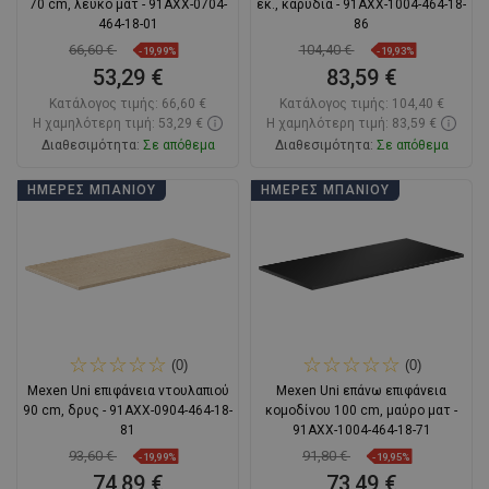
70 cm, λευκό ματ - 91AXX-0704-
εκ., καρυδιά - 91AXX-1004-464-18-
464-18-01
86
66,60 €
104,40 €
-19,99%
-19,93%
53,29 €
83,59 €
Κατάλογος τιμής:
66,60 €
Κατάλογος τιμής:
104,40 €
Η χαμηλότερη τιμή: 53,29 €
Η χαμηλότερη τιμή: 83,59 €
Διαθεσιμότητα:
Σε απόθεμα
Διαθεσιμότητα:
Σε απόθεμα
Στο καλάθι
Στο καλάθι
ΗΜΈΡΕΣ ΜΠΆΝΙΟΥ
ΗΜΈΡΕΣ ΜΠΆΝΙΟΥ
Σύγκριση
favorite_border
Αγαπημένα
Σύγκριση
favorite_border
Αγαπημένα
(0)
(0)
Mexen Uni επιφάνεια ντουλαπιού
Mexen Uni επάνω επιφάνεια
90 cm, δρυς - 91AXX-0904-464-18-
κομοδίνου 100 cm, μαύρο ματ -
81
91AXX-1004-464-18-71
93,60 €
91,80 €
-19,99%
-19,95%
74,89 €
73,49 €