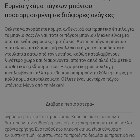
Ευρεία γκάμα πάγκων μπάνιου
προσαρμοσμένη σε διάφορες ανάγκες
Θέλετε να αγοράσετε κομψά, ανθεκτικά και πρακτικά έπιπλα για
το μπάνιο σας; Αν ναι, τότε οι πάγκοι μπάνιου Mexen είναι μια
από τις ενδιαφέρουσες προτάσεις. Αυτοί οι πάγκοι μπάνιου
αποτελούν μια εξαιρετική εναλλακτική για τα παραδοσιακά
ντουλάπια κάτω από τον νιπτήρα, καθώς καταλαμβάνουν
λιγότερο χώρο και διακρίνονται από τον απλό αλλά εξαιρετικά
αισθητικό σχεδιασμό τους. Η εξαιρετική μας συλλογή
περιλαμβάνει πολλά μοτίβα που απομιμούνται ξύλο ή πέτρα, με
πολύ κομψά αποτελέσματα. Θέλετε έναν μοντέρνο πάγκο
μπάνιου; Μόνο από τη Mexen!
Παρόλο που οι διαθέσιμοι πάγκοι μπάνιου Mexen μπορούν να
βρεθούν σε διάφορες εκδόσεις ανάλογα με το υλικό, όλοι έχουν
Διάβασε περισσότερα
ένα κοινό στοιχείο - την εξαιρετική ποιότητα και αντοχή στην
υγρασία ή την ζεστή ατμόσφαιρα. Χάρη σε αυτό, τα έπιπλα
διατηρούν την καθαρή εμφάνισή τους ακόμη και μετά από πολλά
χρόνια χρήσης. Ένα πρόσθετο πλεονέκτημα είναι σίγουρα η
ελκυστική τιμή, καθιστώντας τα προϊόντα διαθέσιμα πρακτικά για