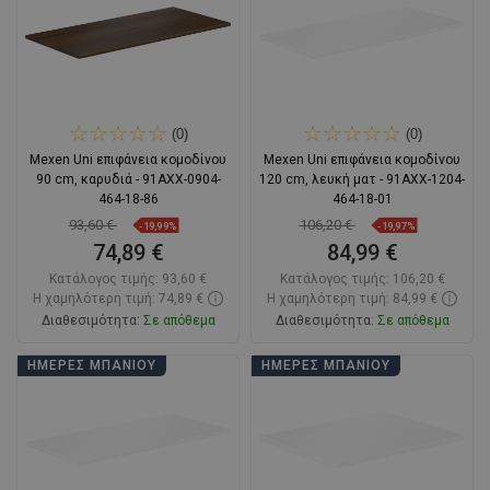
(0)
(0)
Mexen Uni επιφάνεια κομοδίνου
Mexen Uni επιφάνεια κομοδίνου
90 cm, καρυδιά - 91AXX-0904-
120 cm, λευκή ματ - 91AXX-1204-
464-18-86
464-18-01
93,60 €
106,20 €
-19,99%
-19,97%
74,89 €
84,99 €
Κατάλογος τιμής:
93,60 €
Κατάλογος τιμής:
106,20 €
Η χαμηλότερη τιμή: 74,89 €
Η χαμηλότερη τιμή: 84,99 €
Διαθεσιμότητα:
Σε απόθεμα
Διαθεσιμότητα:
Σε απόθεμα
Στο καλάθι
Στο καλάθι
ΗΜΈΡΕΣ ΜΠΆΝΙΟΥ
ΗΜΈΡΕΣ ΜΠΆΝΙΟΥ
Σύγκριση
favorite_border
Αγαπημένα
Σύγκριση
favorite_border
Αγαπημένα