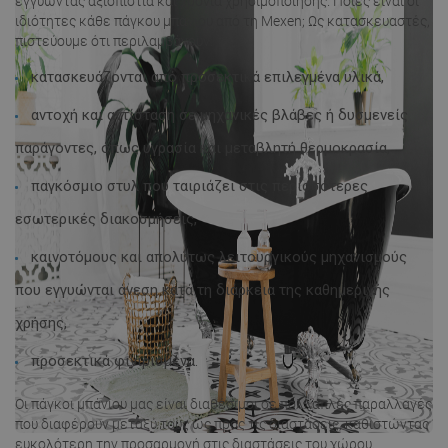
εγγυώντας αξιοπιστία και χρόνια χρησιμοποίησης. Ποιες είναι οι
ιδιότητες κάθε πάγκου μπάνιου από τη Mexen; Ως κατασκευαστές,
πιστεύουμε ότι περιλαμβάνουν:
κατασκευάζονται από προσεκτικά επιλεγμένα υλικά,
αντοχή και αντίσταση σε μηχανικές βλάβες ή δυσμενείς
παράγοντες, όπως υγρασία και μεταβλητή θερμοκρασία,
παγκόσμιο στυλ που ταιριάζει στις περισσότερες
εσωτερικές διακοσμήσεις,
καινοτόμους και απολύτως λειτουργικούς μηχανισμούς
που εγγυώνται άνεση κατά τη διάρκεια της καθημερινής
χρήσης,
προσεκτικά φινιρισμένα.
Οι πάγκοι μπάνιου μας είναι διαθέσιμοι σε πολλαπλές παραλλαγές
που διαφέρουν μεταξύ τους ως προς τις διαστάσεις, καθιστώντας
ευκολότερη την προσαρμογή στις διαστάσεις του χώρου.