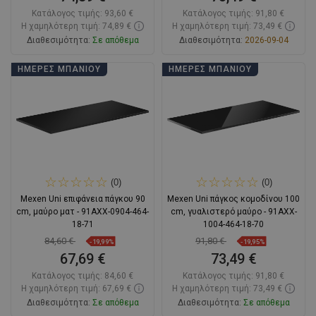
Κατάλογος τιμής:
93,60 €
Κατάλογος τιμής:
91,80 €
Η χαμηλότερη τιμή: 74,89 €
Η χαμηλότερη τιμή: 73,49 €
Διαθεσιμότητα:
Σε απόθεμα
Διαθεσιμότητα:
2026-09-04
Στο καλάθι
Στο καλάθι
ΗΜΈΡΕΣ ΜΠΆΝΙΟΥ
ΗΜΈΡΕΣ ΜΠΆΝΙΟΥ
Σύγκριση
favorite_border
Αγαπημένα
Σύγκριση
favorite_border
Αγαπημένα
(0)
(0)
Mexen Uni επιφάνεια πάγκου 90
Mexen Uni πάγκος κομοδίνου 100
cm, μαύρο ματ - 91AXX-0904-464-
cm, γυαλιστερό μαύρο - 91AXX-
18-71
1004-464-18-70
84,60 €
91,80 €
-19,99%
-19,95%
67,69 €
73,49 €
Κατάλογος τιμής:
84,60 €
Κατάλογος τιμής:
91,80 €
Η χαμηλότερη τιμή: 67,69 €
Η χαμηλότερη τιμή: 73,49 €
Διαθεσιμότητα:
Σε απόθεμα
Διαθεσιμότητα:
Σε απόθεμα