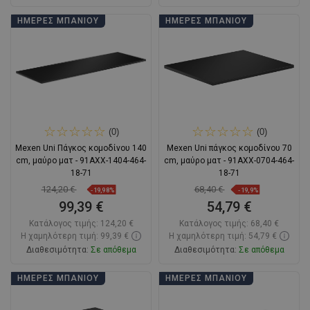
Στο καλάθι
Στο καλάθι
ΗΜΈΡΕΣ ΜΠΆΝΙΟΥ
ΗΜΈΡΕΣ ΜΠΆΝΙΟΥ
Σύγκριση
favorite_border
Αγαπημένα
Σύγκριση
favorite_border
Αγαπημένα
(0)
(0)
Mexen Uni Πάγκος κομοδίνου 140
Mexen Uni πάγκος κομοδίνου 70
cm, μαύρο ματ - 91AXX-1404-464-
cm, μαύρο ματ - 91AXX-0704-464-
18-71
18-71
124,20 €
68,40 €
-19,98%
-19,9%
99,39 €
54,79 €
Κατάλογος τιμής:
124,20 €
Κατάλογος τιμής:
68,40 €
Η χαμηλότερη τιμή: 99,39 €
Η χαμηλότερη τιμή: 54,79 €
Διαθεσιμότητα:
Σε απόθεμα
Διαθεσιμότητα:
Σε απόθεμα
Στο καλάθι
Στο καλάθι
ΗΜΈΡΕΣ ΜΠΆΝΙΟΥ
ΗΜΈΡΕΣ ΜΠΆΝΙΟΥ
Σύγκριση
favorite_border
Αγαπημένα
Σύγκριση
favorite_border
Αγαπημένα