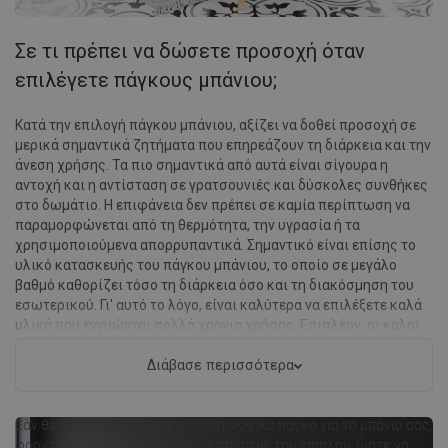
Σε τι πρέπει να δώσετε προσοχή όταν
επιλέγετε πάγκους μπάνιου;
Κατά την επιλογή πάγκου μπάνιου, αξίζει να δοθεί προσοχή σε
μερικά σημαντικά ζητήματα που επηρεάζουν τη διάρκεια και την
άνεση χρήσης. Τα πιο σημαντικά από αυτά είναι σίγουρα η
αντοχή και η αντίσταση σε γρατσουνιές και δύσκολες συνθήκες
στο δωμάτιο. Η επιφάνεια δεν πρέπει σε καμία περίπτωση να
παραμορφώνεται από τη θερμότητα, την υγρασία ή τα
χρησιμοποιούμενα απορρυπαντικά. Σημαντικό είναι επίσης το
υλικό κατασκευής του πάγκου μπάνιου, το οποίο σε μεγάλο
βαθμό καθορίζει τόσο τη διάρκεια όσο και τη διακόσμηση του
εσωτερικού. Γι' αυτό το λόγο, είναι καλύτερα να επιλέξετε καλά
υλικά που εγγυώνται πολλά χρόνια χρήσης. Επιπλέον, οι καλοί
πάγκοι μπάνιου χαρακτηρίζονται από μια λεία, εύκολη στο
καθάρισμα επιφάνεια, που διευκολύνει τη διατήρηση της
Διάβασε περισσότερα
καθαρής εμφάνισής τους.
Εάν θέλετε να επιλέξετε ένα κατάλληλο πάγκο για το μπάνιο σας,
φροντίστε να δώσετε προσοχή στο στυλ του επίπλου, ώστε να