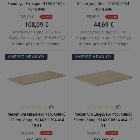
λευκή γυαλιστερή - 91AXX-1604-
50 cm, καρυδιά - 91AXX-0504-
464-18-00
464-18-86
135,10 €
55,80 €
-19,99%
-19,91%
108,09 €
44,69 €
Κατάλογος τιμής:
135,10 €
Κατάλογος τιμής:
55,80 €
Η χαμηλότερη τιμή: 108,09 €
Η χαμηλότερη τιμή: 44,69 €
Διαθεσιμότητα:
Σε απόθεμα
Διαθεσιμότητα:
Σε απόθεμα
Στο καλάθι
Στο καλάθι
ΗΜΈΡΕΣ ΜΠΆΝΙΟΥ
ΗΜΈΡΕΣ ΜΠΆΝΙΟΥ
Σύγκριση
favorite_border
Αγαπημένα
Σύγκριση
favorite_border
Αγαπημένα
(0)
(0)
Mexen Uni επιφάνεια ντουλαπιού
Mexen Uni Επιφάνεια ντουλαπιού
120 cm, δρυς - 91AXX-1204-464-
60 cm, δρυς - 91AXX-0604-464-18-
18-81
81
120,60 €
66,60 €
-19,99%
-19,99%