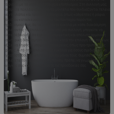
ταιριάζει με τα υπόλοιπα στοιχεία εξοπλισμού. Στη συλλογή μας,
θα βρείτε πολλά ενδιαφέροντα μοντέλα που συνδυάζονται τέλεια
με ντουλάπια και πρόσθετα στοιχεία, όπως καθρέπτες ή ράφια
του ίδιου κατασκευαστή. Λόγω του πανταχού παρόντος
σχεδιασμού τους, θα τα ταιριάξετε εύκολα με κάθε διακόσμηση.
Επιλέγοντας τα έπιπλα μπάνιου από μια συλλογή, μπορείτε να
είστε βέβαιοι ότι θα έχετε μια συνεκτική και απόλυτα αρμονική
εσωτερική διακόσμηση. Επιπλέον, κατά την επιλογή των πάγκων,
αξίζει να ληφθούν υπόψη λεπτομέρειες, όπως προ-τρυπημένες
τρύπες. Αυτό αποτελεί μεγάλη ευκολία για όσους σχεδιάζουν να
εγκαταστήσουν τα έπιπλα μπάνιου μόνοι τους. Θυμηθείτε - για να
επιλέξετε τον τέλειο πάγκο μπάνιου, πρέπει να γνωρίζετε τις
ανάγκες σας και να καθορίσετε τις προσδοκίες σας.