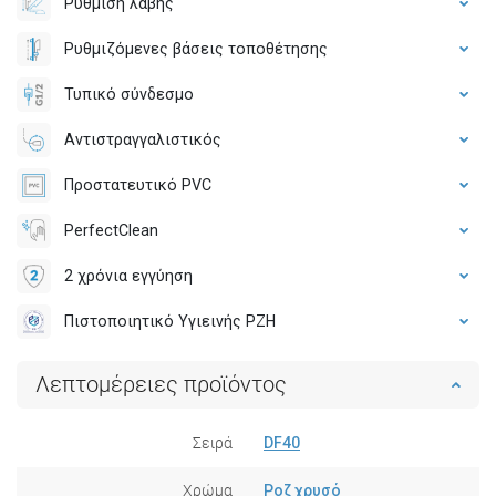
Ρύθμιση λαβής
Ρυθμιζόμενες βάσεις τοποθέτησης
Τυπικό σύνδεσμο
Αντιστραγγαλιστικός
Προστατευτικό PVC
PerfectClean
2 χρόνια εγγύηση
Πιστοποιητικό Υγιεινής PZH
Λεπτομέρειες προϊόντος
Σειρά
DF40
Χρώμα
Ροζ χρυσό