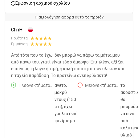
Εμφάνιση αρχικού σχολίου
Η αξιολόγηση αφορά αυτό το προϊόν
ChriH
Ποιότητα:
Εμφάνιση:
Από τότε που το έχω, δεν μπορώ να πάρω τα μάτια μου
από πάνω του, γιατί είναι τόσο όμορφο! Επιπλέον, αξίζει
επαίνους: η λογική τιμή, η καλή ποιότητα των υλικών και
η ταχεία παράδοση. Το προτείνω ανεπιφύλακτα!
Πλεονεκτήματα:
άνετο,
Μειονεκτήματα:
το
μακρύ
ακουστι
ντους (150
θα
cm), έχει
μπορούσ
γυαλιστερό
να είναι
φινίρισμα
από
καλύτερ
υλικό