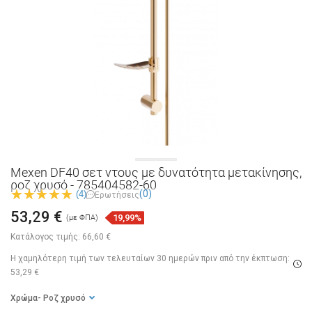
Mexen DF40 σετ ντους με δυνατότητα μετακίνησης,
ροζ χρυσό - 785404582-60
(0)
(4)
Ερωτήσεις
53,29 €
19,99%
(με ΦΠΑ)
Κατάλογος τιμής:
66,60 €
Η χαμηλότερη τιμή των τελευταίων 30 ημερών
πριν από την έκπτωση:
53,29 €
Χρώμα
- Ροζ χρυσό