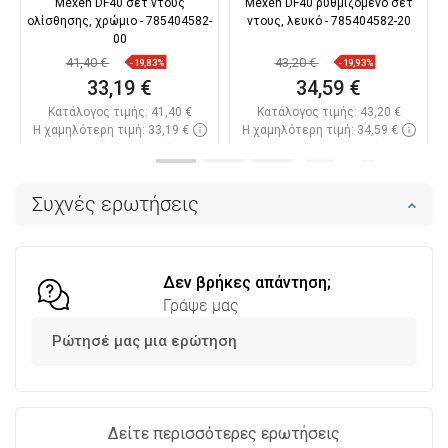
Mexen DF40 σετ ντους
Mexen DF40 ρυθμιζόμενο σετ
ολίσθησης, χρώμιο - 785404582-
ντους, λευκό - 785404582-20
00
41,40 €
43,20 €
-19,83%
-19,93%
33,19 €
34,59 €
Κατάλογος τιμής:
41,40 €
Κατάλογος τιμής:
43,20 €
Η χαμηλότερη τιμή: 33,19 €
Η χαμηλότερη τιμή: 34,59 €
Διαθεσιμότητα:
Σε απόθεμα
Διαθεσιμότητα:
Σε απόθεμα
Στο καλάθι
Στο καλάθι
Συχνές ερωτήσεις
Σύγκριση
favorite_border
Αγαπημένα
Σύγκριση
favorite_border
Αγαπημένα
Δεν βρήκες απάντηση;
Γράψε μας
Ρώτησέ μας μια ερώτηση
Δείτε περισσότερες ερωτήσεις