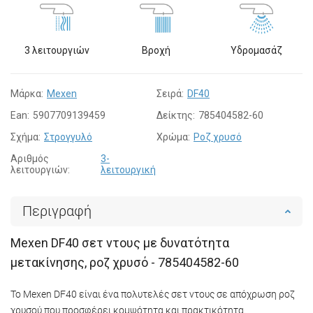
3 λειτουργιών
Βροχή
Υδρομασάζ
Μάρκα:
Mexen
Σειρά:
DF40
Ean:
5907709139459
Δείκτης:
785404582-60
Σχήμα:
Στρογγυλό
Χρώμα:
Ροζ χρυσό
Αριθμός
3-
λειτουργιών:
λειτουργική
Περιγραφή
Mexen DF40 σετ ντους με δυνατότητα
μετακίνησης, ροζ χρυσό - 785404582-60
Το Mexen DF40 είναι ένα πολυτελές σετ ντους σε απόχρωση ροζ
χρυσού που προσφέρει κομψότητα και πρακτικότητα.