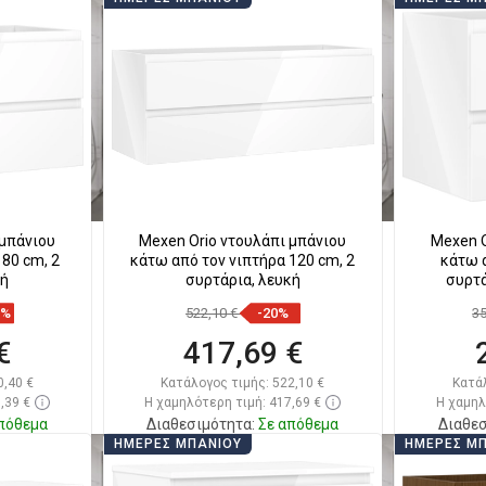
ι
Στο καλάθι
απημένα
Σύγκριση
favorite_border
Αγαπημένα
Σύγκ
 μπάνιου
Mexen Orio ντουλάπι μπάνιου
Mexen O
80 cm, 2
κάτω από τον νιπτήρα 120 cm, 2
κάτω α
κή
συρτάρια, λευκή
συρτά
8%
522,10 €
-20%
3
€
417,69 €
0,40 €
Κατάλογος τιμής:
522,10 €
Κατά
,39 €
Η χαμηλότερη τιμή: 417,69 €
Η χαμηλ
πόθεμα
Διαθεσιμότητα:
Σε απόθεμα
Διαθεσ
ΗΜΈΡΕΣ ΜΠΆΝΙΟΥ
ΗΜΈΡΕΣ Μ
ι
Στο καλάθι