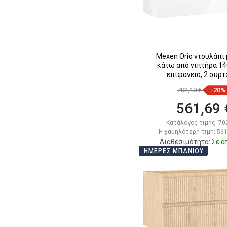
Mexen Orio ντουλάπι
κάτω από νιπτήρα 14
επιφάνεια, 2 συρτ
702,10 €
-20%
561,69 
Κατάλογος τιμής:
70
Η χαμηλότερη τιμή: 561
Διαθεσιμότητα:
Σε α
ΗΜΈΡΕΣ ΜΠΆΝΙΟΥ
Στο καλάθ
Σύγκριση
favorite_border
Αγ