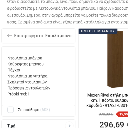
Όταν διακοσμείτε το μπάνιο, είναι πολύ σημαντικό να σχεδιάσετε 
εφοδιαστείτε με
λειτουργικά ντουλάπια μπάνιου
. Παίζουν καθορι
αξεσουάρ. Σήμερα, στην αγορά μπορείτε να βρείτε πολλά διαφορετ
εσάς. Ορισμένα από αυτά είναι εξαιρετικά κατάλληλα για εντοιχι
ΗΜΈΡΕΣ ΜΠΆΝΙΟΥ
Επιστροφή στο:
Έπιπλα μπάνιου
Ντουλάπια μπάνιου
Καθρέφτες μπάνιου
Πάγκοι
Ντουλάπια με νιπτήρα
Σκελετοί ντουλαπιών
Πρόσοψεις ντουλαπιών
Próbki mebli
Mexen Rivel στήλη μπ
cm, 1 πόρτα, αυλακ
καρυδιά - 91A21-0301
Σε απόθεμα
608
370,80 €
-19,9
296,69 
Τιμή