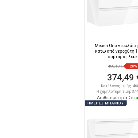
Mexen Orio ντουλάπι
κάτω από νεροχύτη 10
συρτάρια, λευ
468,10 €
-20%
374,49 
Κατάλογος τιμής:
46
Η χαμηλότερη τιμή: 374
Διαθεσιμότητα:
Σε α
ΗΜΈΡΕΣ ΜΠΆΝΙΟΥ
Στο καλάθ
Σύγκριση
favorite_border
Αγ