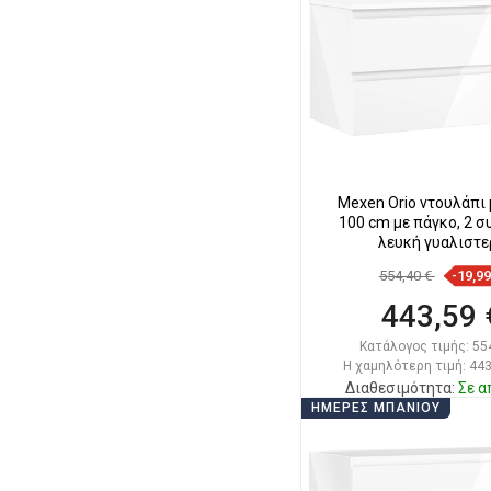
Σύγκριση
favorite_border
Αγ
Mexen Orio ντουλάπι
100 cm με πάγκο, 2 σ
λευκή γυαλιστε
554,40 €
-19,9
443,59 
Κατάλογος τιμής:
55
Η χαμηλότερη τιμή: 443
Διαθεσιμότητα:
Σε α
ΗΜΈΡΕΣ ΜΠΆΝΙΟΥ
Στο καλάθ
Σύγκριση
favorite_border
Αγ