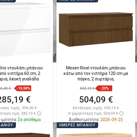
Στο καλάθι
Στο καλάθι
ριση
favorite_border
Αγαπημένα
Σύγκριση
favorite_border
Αγαπημένα
rio ντουλάπι μπάνιου
Mexen Rivel ντουλάπι μπάνιου
πό νιπτήρα 60 cm, 2
κάτω από τον νιπτήρα 120 cm με
ρια, λευκή γυαλάδα
πάγκο, 2 συρτάρια,
56,40 €
-19,98%
630,10 €
-20%
285,19 €
504,09 €
λογος τιμής:
356,40 €
Κατάλογος τιμής:
630,10 €
ότερη τιμή: 285,19 €
Η χαμηλότερη τιμή: 504,09 €
ιμότητα:
Σε απόθεμα
Διαθεσιμότητα:
2026-09-25
ΠΆΝΙΟΥ
ΗΜΈΡΕΣ ΜΠΆΝΙΟΥ
Στο καλάθι
Στο καλάθι