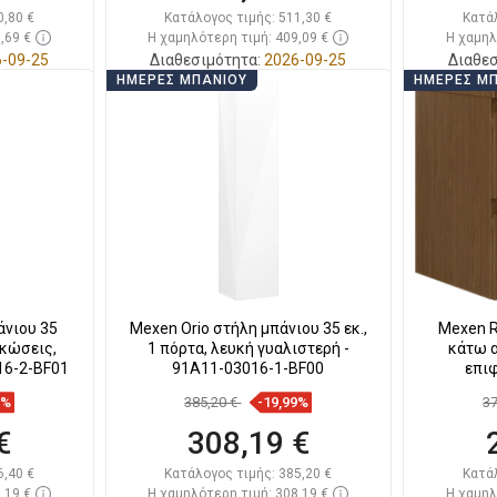
0,80 €
Κατάλογος τιμής:
511,30 €
Κατά
,69 €
Η χαμηλότερη τιμή: 409,09 €
Η χαμηλ
-09-25
Διαθεσιμότητα:
2026-09-25
Διαθεσ
ΗΜΈΡΕΣ ΜΠΆΝΙΟΥ
ΗΜΈΡΕΣ Μ
ι
Στο καλάθι
απημένα
Σύγκριση
favorite_border
Αγαπημένα
Σύγκ
άνιου 35
Mexen Orio στήλη μπάνιου 35 εκ.,
Mexen R
ακώσεις,
1 πόρτα, λευκή γυαλιστερή -
κάτω α
16-2-BF01
91A11-03016-1-BF00
επιφ
8%
385,20 €
-19,99%
3
€
308,19 €
6,40 €
Κατάλογος τιμής:
385,20 €
Κατά
,19 €
Η χαμηλότερη τιμή: 308,19 €
Η χαμηλ