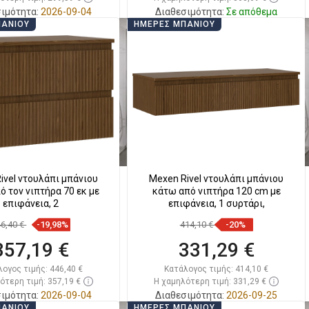
ιμότητα:
2026-09-04
Διαθεσιμότητα:
Σε απόθεμα
ΠΆΝΙΟΥ
ΗΜΈΡΕΣ ΜΠΆΝΙΟΥ
Στο καλάθι
Στο καλάθι
ριση
favorite_border
Αγαπημένα
Σύγκριση
favorite_border
Αγαπημένα
ivel ντουλάπι μπάνιου
Mexen Rivel ντουλάπι μπάνιου
ό τον νιπτήρα 70 εκ με
κάτω από νιπτήρα 120 cm με
επιφάνεια, 2
επιφάνεια, 1 συρτάρι,
46,40 €
-19,98%
414,10 €
-20%
357,19 €
331,29 €
λογος τιμής:
446,40 €
Κατάλογος τιμής:
414,10 €
ότερη τιμή: 357,19 €
Η χαμηλότερη τιμή: 331,29 €
ιμότητα:
2026-09-04
Διαθεσιμότητα:
2026-09-25
ΠΆΝΙΟΥ
ΗΜΈΡΕΣ ΜΠΆΝΙΟΥ