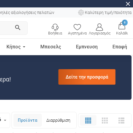
close
ηλές αξιολογήσεις πελατών
Καλύτερη τιμή/ποιότητα
0
search
Βοήθεια
Αγαπημένα
Λογαριασμός
Καλάθι
Κήπος
Μπεσελς
Εμπνευση
Επαφή
6
Προϊόντα
Διαρρύθμιση