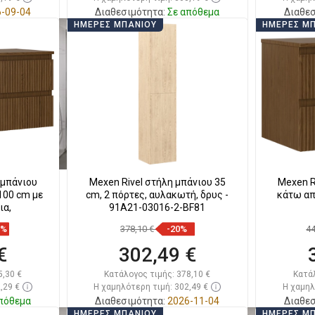
-09-04
Διαθεσιμότητα:
Σε απόθεμα
Διαθεσ
ΗΜΈΡΕΣ ΜΠΆΝΙΟΥ
ΗΜΈΡΕΣ Μ
ι
Στο καλάθι
απημένα
Σύγκριση
favorite_border
Αγαπημένα
Σύγκ
 μπάνιου
Mexen Rivel στήλη μπάνιου 35
Mexen R
100 cm με
cm, 2 πόρτες, αυλακωτή, δρυς -
κάτω απ
ια,
91A21-03016-2-BF81
9%
378,10 €
-20%
4
€
302,49 €
5,30 €
Κατάλογος τιμής:
378,10 €
Κατά
,29 €
Η χαμηλότερη τιμή: 302,49 €
Η χαμηλ
πόθεμα
Διαθεσιμότητα:
2026-11-04
Διαθεσ
ΗΜΈΡΕΣ ΜΠΆΝΙΟΥ
ΗΜΈΡΕΣ Μ