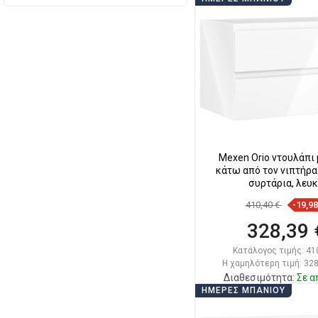
Στο καλάθ
Σύγκριση
favorite_border
Αγ
Mexen Orio ντουλάπι
κάτω από τον νιπτήρα 
συρτάρια, λευ
410,40 €
-19,9
328,39 
Κατάλογος τιμής:
41
Η χαμηλότερη τιμή: 328
Διαθεσιμότητα:
Σε α
ΗΜΈΡΕΣ ΜΠΆΝΙΟΥ
Στο καλάθ