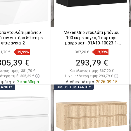
rio ντουλάπι μπάνιου
Mexen Orio ντουλάπι μπάνιου
 τον νιπτήρα 50 cm με
100 εκ με πάγκο, 1 συρτάρι,
επιφάνεια, 2
μαύρο ματ - 91A10-10023-1-
BFC71
81,70 €
-19,99%
367,20 €
-19,99%
305,39 €
293,79 €
λογος τιμής:
381,70 €
Κατάλογος τιμής:
367,20 €
ότερη τιμή: 305,39 €
Η χαμηλότερη τιμή: 293,79 €
ιμότητα:
Σε απόθεμα
Διαθεσιμότητα:
2026-09-15
ΠΆΝΙΟΥ
ΗΜΈΡΕΣ ΜΠΆΝΙΟΥ
Στο καλάθι
Στο καλάθι
ριση
favorite_border
Αγαπημένα
Σύγκριση
favorite_border
Αγαπημένα