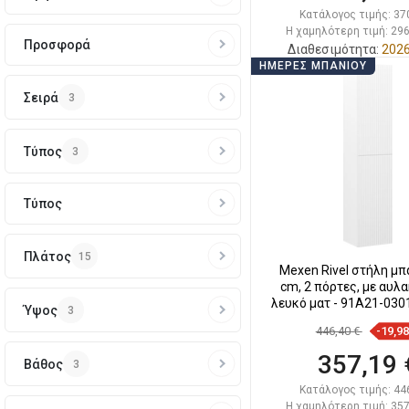
Κατάλογος τιμής:
37
Η χαμηλότερη τιμή: 296
Προσφορά
Διαθεσιμότητα:
2026
ΗΜΈΡΕΣ ΜΠΆΝΙΟΥ
Στο καλάθ
Σειρά
3
Σύγκριση
favorite_border
Αγ
Τύπος
3
Τύπος
Πλάτος
15
Mexen Rivel στήλη μπ
cm, 2 πόρτες, με αυλ
λευκό ματ - 91A21-030
Ύψος
3
446,40 €
-19,9
357,19 
Βάθος
3
Κατάλογος τιμής:
44
Η χαμηλότερη τιμή: 357