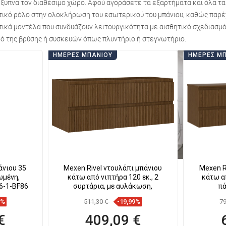
έξυπνα τον διαθέσιμο χώρο. Αφού αγοράσετε τα εξαρτήματα και όλα τα
στικό ρόλο στην ολοκλήρωση του εσωτερικού του μπάνιου, καθώς παρέ
ικά μοντέλα που συνδυάζουν λειτουργικότητα με αισθητικό σχεδιασμό,
σμό της βρύσης ή συσκευών όπως πλυντήριο ή στεγνωτήριο.
ΗΜΈΡΕΣ ΜΠΆΝΙΟΥ
ΗΜΈΡΕΣ Μ
άνιου 35
Mexen Rivel ντουλάπι μπάνιου
Mexen R
ωμένη,
κάτω από νιπτήρα 120 εκ., 2
κάτω α
6-1-BF86
συρτάρια, με αυλάκωση,
πά
9%
511,30 €
-19,99%
7
€
409,09 €