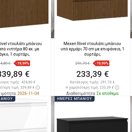
ivel ντουλάπι μπάνιου
Mexen Rivel ντουλάπι μπάνιου
πό νιπτήρα 80 εκ. με
υπό ερμάρι 70 cm με επιφάνεια, 1
άγκο, 1 συρτάρι,
συρτάρι,
24,80 €
-19,99%
291,70 €
-19,99%
339,89 €
233,39 €
λογος τιμής:
424,80 €
Κατάλογος τιμής:
291,70 €
ότερη τιμή: 339,89 €
Η χαμηλότερη τιμή: 233,39 €
ιμότητα:
2026-11-04
Διαθεσιμότητα:
Σε απόθεμα
ΠΆΝΙΟΥ
ΗΜΈΡΕΣ ΜΠΆΝΙΟΥ
Στο καλάθι
Στο καλάθι
ριση
favorite_border
Αγαπημένα
Σύγκριση
favorite_border
Αγαπημένα