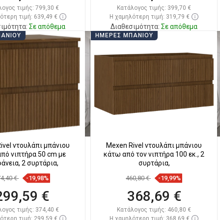
λογος τιμής:
799,30 €
Κατάλογος τιμής:
399,70 €
ότερη τιμή: 639,49 €
Η χαμηλότερη τιμή: 319,79 €
ιμότητα:
Σε απόθεμα
Διαθεσιμότητα:
Σε απόθεμα
ΠΆΝΙΟΥ
ΗΜΈΡΕΣ ΜΠΆΝΙΟΥ
Στο καλάθι
Στο καλάθι
ριση
favorite_border
Αγαπημένα
Σύγκριση
favorite_border
Αγαπημένα
ivel ντουλάπι μπάνιου
Mexen Rivel ντουλάπι μπάνιου
πό νιπτήρα 50 cm με
κάτω από τον νιπτήρα 100 εκ., 2
άνεια, 2 συρτάρια,
συρτάρια,
74,40 €
-19,98%
460,80 €
-19,99%
299,59 €
368,69 €
λογος τιμής:
374,40 €
Κατάλογος τιμής:
460,80 €
ότερη τιμή: 299,59 €
Η χαμηλότερη τιμή: 368,69 €