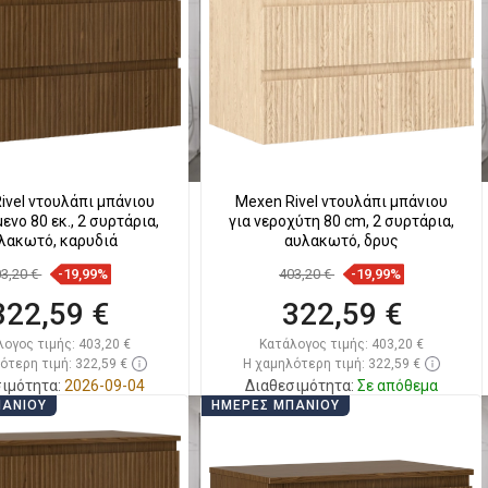
ριση
favorite_border
Αγαπημένα
Σύγκριση
favorite_border
Αγαπημένα
ivel ντουλάπι μπάνιου
Mexen Rivel ντουλάπι μπάνιου
νο 80 εκ., 2 συρτάρια,
για νεροχύτη 80 cm, 2 συρτάρια,
λακωτό, καρυδιά
αυλακωτό, δρυς
03,20 €
-19,99%
403,20 €
-19,99%
322,59 €
322,59 €
λογος τιμής:
403,20 €
Κατάλογος τιμής:
403,20 €
ότερη τιμή: 322,59 €
Η χαμηλότερη τιμή: 322,59 €
ιμότητα:
2026-09-04
Διαθεσιμότητα:
Σε απόθεμα
ΠΆΝΙΟΥ
ΗΜΈΡΕΣ ΜΠΆΝΙΟΥ
Στο καλάθι
Στο καλάθι
ριση
favorite_border
Αγαπημένα
Σύγκριση
favorite_border
Αγαπημένα