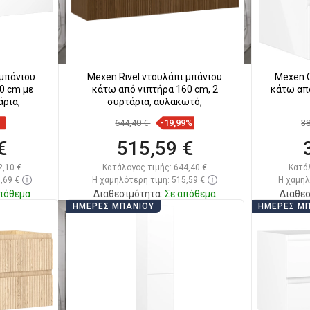
 μπάνιου
Mexen Rivel ντουλάπι μπάνιου
Mexen O
0 cm με
κάτω από νιπτήρα 160 cm, 2
κάτω από
άρια,
συρτάρια, αυλακωτό,
644,40 €
-19,99%
3
€
515,59 €
2,10 €
Κατάλογος τιμής:
644,40 €
Κατά
,69 €
Η χαμηλότερη τιμή: 515,59 €
Η χαμηλ
πόθεμα
Διαθεσιμότητα:
Σε απόθεμα
Διαθεσ
ΗΜΈΡΕΣ ΜΠΆΝΙΟΥ
ΗΜΈΡΕΣ Μ
ι
Στο καλάθι
απημένα
Σύγκριση
favorite_border
Αγαπημένα
Σύγκ