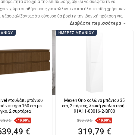
 απαραίτητα στοιχεία της επίπλωσης, αξίζει να σκεφτείτε να
χουν χώρο αποθήκευσης για καλλυντικά και όλα τα είδη χρήσιμων
 εξασφαλίζοντας ότι σίγουρα θα βρείτε την ιδανική πρόταση για
Διαβάστε περισσότερα
ΠΆΝΙΟΥ
ΗΜΈΡΕΣ ΜΠΆΝΙΟΥ
ivel ντουλάπι μπάνιου
Mexen Orio κολώνα μπάνιου 35
πό νιπτήρα 160 cm με
cm, 2 πόρτες, λευκή γυαλιστερή -
γκο, 2 συρτάρια,
91A11-03016-2-BF00
99,30 €
-19,99%
399,70 €
-19,99%
639,49 €
319,79 €