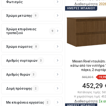
Φωτισμός
Διαθεσιμότητα:
2026
ΗΜΈΡΕΣ ΜΠΆΝΙΟΥ
Στο καλάθ
Χρώμα μετώπης
9
Σύγκριση
favorite_border
Αγ
Χρώμα επιφάνειας
9
τραπεζιού
Χρώμα σώματος
8
Αριθμός συρταριών
3
Mexen Rivel ντουλάπι
κάτω από τον νιπτήρα 
πάγκο, 2 συρτάρ
Αριθμός θυρών
3
565,30 €
-19,9
452,29 
Δομή πρόσοψης
2
Κατάλογος τιμής:
56
Η χαμηλότερη τιμή: 452
Διαθεσιμότητα:
Σε α
Με επιφάνεια εργασίας
2
ΗΜΈΡΕΣ ΜΠΆΝΙΟΥ