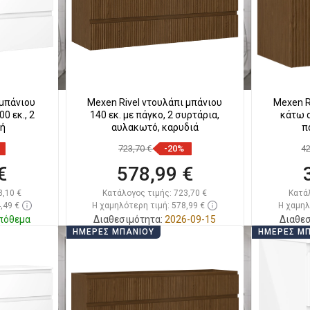
 μπάνιου
Mexen Rivel ντουλάπι μπάνιου
Mexen R
0 εκ., 2
140 εκ. με πάγκο, 2 συρτάρια,
κάτω α
κή
αυλακωτό, καρυδιά
π
723,70 €
-20%
4
€
578,99 €
8,10 €
Κατάλογος τιμής:
723,70 €
Κατά
,49 €
Η χαμηλότερη τιμή: 578,99 €
Η χαμηλ
πόθεμα
Διαθεσιμότητα:
2026-09-15
Διαθεσ
ΗΜΈΡΕΣ ΜΠΆΝΙΟΥ
ΗΜΈΡΕΣ Μ
ι
Στο καλάθι
απημένα
Σύγκριση
favorite_border
Αγαπημένα
Σύγκ