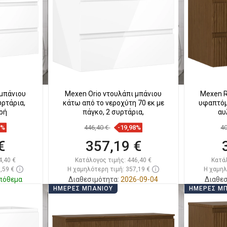
απημένα
Σύγκριση
favorite_border
Αγαπημένα
Σύγκ
 μπάνιου
Mexen Orio ντουλάπι μπάνιου
Mexen R
υρτάρια,
κάτω από το νεροχύτη 70 εκ με
υφαπτόμε
ρή
πάγκο, 2 συρτάρια,
αυ
9%
446,40 €
-19,98%
4
€
357,19 €
4,40 €
Κατάλογος τιμής:
446,40 €
Κατά
,59 €
Η χαμηλότερη τιμή: 357,19 €
Η χαμηλ
πόθεμα
Διαθεσιμότητα:
2026-09-04
Διαθεσ
ΗΜΈΡΕΣ ΜΠΆΝΙΟΥ
ΗΜΈΡΕΣ Μ
ι
Στο καλάθι
απημένα
Σύγκριση
favorite_border
Αγαπημένα
Σύγκ