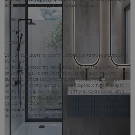
σας για καμπίνα ντους μπορεί να έχει το χρώμα:
μαύρο,
λευκό,
χρωμίου.
Έτσι, θα ταιριάξετε τα σωστά αξεσουάρ με τα υπόλοιπα στοιχεία
εξοπλισμού.
Οι μπαταρίες ντους της Mexen είναι μια εξαιρετική λύση για
όποιον επιθυμεί να επενδύσει σε ανθεκτικά αλλά στυλάτα
αξεσουάρ. Κατασκευάζονται από υψηλής ποιότητας υλικά με
μεγάλη αντοχή στις γρατζουνιές και διάφορους τύπους βλάβες
και τη χρήση χημικών ουσιών. Χάρη στην εύκολα καθαρούμενη
επιφάνεια, διατηρούν την αισθητική τους εμφάνιση για πολλά
χρόνια. Οι μπαταρίες ντους Mexen παρουσιάζονται ιδιαίτερα
όμορφα με υδραυλικά ίδιας μάρκας. Δείτε ολόκληρη τη συλλογή
μας για να βρείτε το τέλειο σετ ντους για εσάς!