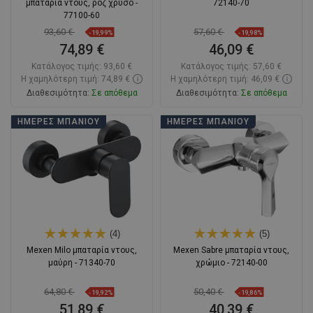
μπαταρία ντους, ροζ χρυσό -
72140-70
77100-60
93,60 €
57,60 €
-19,99%
-19,98%
74,89 €
46,09 €
Κατάλογος τιμής:
93,60 €
Κατάλογος τιμής:
57,60 €
Η χαμηλότερη τιμή: 74,89 €
Η χαμηλότερη τιμή: 46,09 €
Διαθεσιμότητα:
Σε απόθεμα
Διαθεσιμότητα:
Σε απόθεμα
Στο καλάθι
Στο καλάθι
ΗΜΈΡΕΣ ΜΠΆΝΙΟΥ
ΗΜΈΡΕΣ ΜΠΆΝΙΟΥ
Σύγκριση
favorite_border
Αγαπημένα
Σύγκριση
favorite_border
Αγαπημένα
(4)
(5)
Mexen Milo μπαταρία ντους,
Mexen Sabre μπαταρία ντους,
μαύρη - 71340-70
χρώμιο - 72140-00
64,80 €
50,40 €
-19,92%
-19,86%
51,89 €
40,39 €