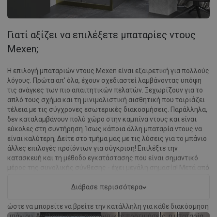
Γιατί αξίζει να επιλέξετε μπαταρίες ντους
Mexen;
Η επιλογή μπαταριών ντους Mexen είναι εξαιρετική για πολλούς
λόγους. Πρώτα απ' όλα, έχουν σχεδιαστεί λαμβάνοντας υπόψη
τις ανάγκες των πιο απαιτητικών πελατών. Ξεχωρίζουν για το
απλό τους σχήμα και τη μινιμαλιστική αισθητική που ταιριάζει
τέλεια με τις σύγχρονες εσωτερικές διακοσμήσεις. Παράλληλα,
δεν καταλαμβάνουν πολύ χώρο στην καμπίνα ντους και είναι
εύκολες στη συντήρηση. Ίσως κάποια άλλη μπαταρία ντους να
είναι καλύτερη; Δείτε στο τμήμα μας με τις λύσεις για το μπάνιο
άλλες επιλογές προϊόντων για σύγκριση! Επιλέξτε την
κατασκευή και τη μέθοδο εγκατάστασης που είναι σημαντικό
μέρος της συνολικής σύνθεσης - έχει μεγάλη σημασία! Μετά από
μια κουραστική μέρα, η μπαταρία ντους Mexen και ένα
δροσιστικό ντους είναι η ιδανική επιλογή! Οι μπαταρίες ντους
Διάβασε περισσότερα
της εταιρείας Mexen είναι διαθέσιμες σε πολλές επιλογές,
ώστε να μπορείτε να βρείτε την κατάλληλη για κάθε διακόσμηση
μπάνιου. Ανάλογα με τις προσωπικές προτιμήσεις, η μπαταρία