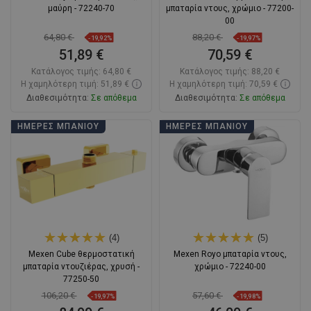
μαύρη - 72240-70
μπαταρία ντους, χρώμιο - 77200-
00
64,80 €
88,20 €
-19,92%
-19,97%
51,89 €
70,59 €
Κατάλογος τιμής:
64,80 €
Κατάλογος τιμής:
88,20 €
Η χαμηλότερη τιμή: 51,89 €
Η χαμηλότερη τιμή: 70,59 €
Διαθεσιμότητα:
Σε απόθεμα
Διαθεσιμότητα:
Σε απόθεμα
Στο καλάθι
Στο καλάθι
ΗΜΈΡΕΣ ΜΠΆΝΙΟΥ
ΗΜΈΡΕΣ ΜΠΆΝΙΟΥ
Σύγκριση
favorite_border
Αγαπημένα
Σύγκριση
favorite_border
Αγαπημένα
(4)
(5)
Mexen Cube θερμοστατική
Mexen Royo μπαταρία ντους,
μπαταρία ντουζιέρας, χρυσή -
χρώμιο - 72240-00
77250-50
106,20 €
57,60 €
-19,97%
-19,98%