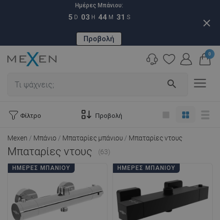
Ημέρες Μπάνιου:
5
03
44
30
D
H
M
S
close
Προβολή
0
search
Φίλτρο
Προβολή
Mexen
Μπάνιο
Μπαταρίες μπάνιου
Μπαταρίες ντους
Μπαταρίες ντους
(63)
ΗΜΈΡΕΣ ΜΠΆΝΙΟΥ
ΗΜΈΡΕΣ ΜΠΆΝΙΟΥ