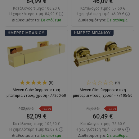
84,99 €
46,09 €
Κατάλογος τιμής:
106,20 €
Κατάλογος τιμής:
57,60 €
Η χαμηλότερη τιμή: 84,99 €
Η χαμηλότερη τιμή: 46,09 €
Διαθεσιμότητα:
Σε απόθεμα
Διαθεσιμότητα:
Σε απόθεμα
Στο καλάθι
Στο καλάθι
ΗΜΈΡΕΣ ΜΠΆΝΙΟΥ
ΗΜΈΡΕΣ ΜΠΆΝΙΟΥ
Σύγκριση
favorite_border
Αγαπημένα
Σύγκριση
favorite_border
Αγαπημένα
(6)
(0)
Mexen Cube θερμοστατική
Mexen Slim θερμοστατική
μπαταρία ντους, χρυσή - 77200-50
μπαταρία ντους, χρυσή - 77105-50
102,60 €
75,60 €
-19,99%
-19,99%
82,09 €
60,49 €
Κατάλογος τιμής:
102,60 €
Κατάλογος τιμής:
75,60 €
Η χαμηλότερη τιμή: 82,09 €
Η χαμηλότερη τιμή: 60,49 €
Διαθεσιμότητα:
Σε απόθεμα
Διαθεσιμότητα:
Σε απόθεμα