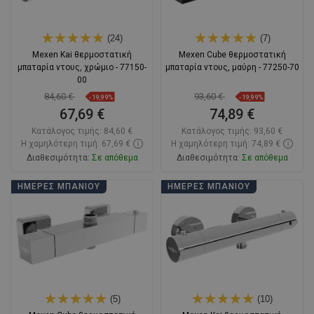
(24)
(7)
Mexen Kai θερμοστατική
Mexen Cube θερμοστατική
μπαταρία ντους, χρώμιο - 77150-
μπαταρία ντους, μαύρη - 77250-70
00
84,60 €
93,60 €
-19,99%
-19,99%
67,69 €
74,89 €
Κατάλογος τιμής:
84,60 €
Κατάλογος τιμής:
93,60 €
Η χαμηλότερη τιμή: 67,69 €
Η χαμηλότερη τιμή: 74,89 €
Διαθεσιμότητα:
Σε απόθεμα
Διαθεσιμότητα:
Σε απόθεμα
Στο καλάθι
Στο καλάθι
ΗΜΈΡΕΣ ΜΠΆΝΙΟΥ
ΗΜΈΡΕΣ ΜΠΆΝΙΟΥ
Σύγκριση
favorite_border
Αγαπημένα
Σύγκριση
favorite_border
Αγαπημένα
(5)
(10)