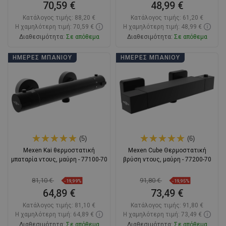
70,59 €
48,99 €
Κατάλογος τιμής:
88,20 €
Κατάλογος τιμής:
61,20 €
Η χαμηλότερη τιμή: 70,59 €
Η χαμηλότερη τιμή: 48,99 €
Διαθεσιμότητα:
Σε απόθεμα
Διαθεσιμότητα:
Σε απόθεμα
Στο καλάθι
Στο καλάθι
ΗΜΈΡΕΣ ΜΠΆΝΙΟΥ
ΗΜΈΡΕΣ ΜΠΆΝΙΟΥ
Σύγκριση
favorite_border
Αγαπημένα
Σύγκριση
favorite_border
Αγαπημένα
(5)
(6)
Mexen Kai θερμοστατική
Mexen Cube Θερμοστατική
μπαταρία ντους, μαύρη - 77100-70
βρύση ντους, μαύρη - 77200-70
81,10 €
91,80 €
-19,99%
-19,95%
64,89 €
73,49 €
Κατάλογος τιμής:
81,10 €
Κατάλογος τιμής:
91,80 €
Η χαμηλότερη τιμή: 64,89 €
Η χαμηλότερη τιμή: 73,49 €
Διαθεσιμότητα:
Σε απόθεμα
Διαθεσιμότητα:
Σε απόθεμα