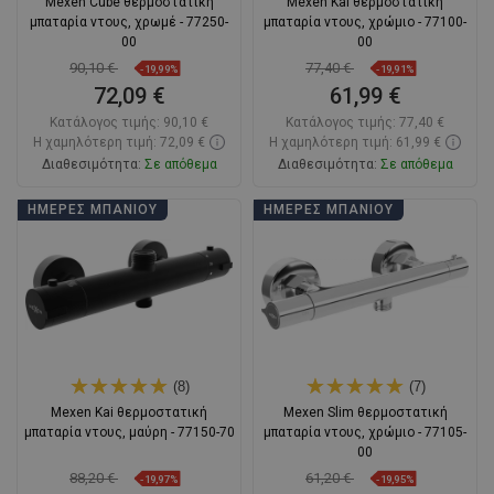
Mexen Cube θερμοστατική
Mexen Kai θερμοστατική
μπαταρία ντους, χρωμέ - 77250-
μπαταρία ντους, χρώμιο - 77100-
00
00
90,10 €
77,40 €
-19,99%
-19,91%
72,09 €
61,99 €
Κατάλογος τιμής:
90,10 €
Κατάλογος τιμής:
77,40 €
Η χαμηλότερη τιμή: 72,09 €
Η χαμηλότερη τιμή: 61,99 €
Διαθεσιμότητα:
Σε απόθεμα
Διαθεσιμότητα:
Σε απόθεμα
Στο καλάθι
Στο καλάθι
ΗΜΈΡΕΣ ΜΠΆΝΙΟΥ
ΗΜΈΡΕΣ ΜΠΆΝΙΟΥ
Σύγκριση
favorite_border
Αγαπημένα
Σύγκριση
favorite_border
Αγαπημένα
(8)
(7)
Mexen Kai θερμοστατική
Mexen Slim θερμοστατική
μπαταρία ντους, μαύρη - 77150-70
μπαταρία ντους, χρώμιο - 77105-
00
88,20 €
61,20 €
-19,97%
-19,95%