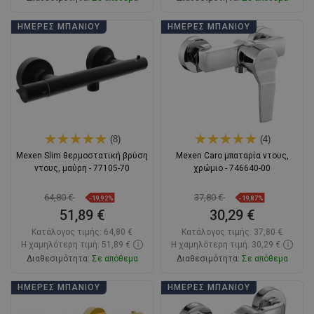
Στο καλάθι
Στο καλάθι
ΗΜΈΡΕΣ ΜΠΆΝΙΟΥ
ΗΜΈΡΕΣ ΜΠΆΝΙΟΥ
Σύγκριση
favorite_border
Αγαπημένα
Σύγκριση
favorite_border
Αγαπημένα
(8)
(4)
Mexen Slim θερμοστατική βρύση
Mexen Caro μπαταρία ντους,
ντους, μαύρη - 77105-70
χρώμιο - 746640-00
64,80 €
37,80 €
-19,92%
-19,87%
51,89 €
30,29 €
Κατάλογος τιμής:
64,80 €
Κατάλογος τιμής:
37,80 €
Η χαμηλότερη τιμή: 51,89 €
Η χαμηλότερη τιμή: 30,29 €
Διαθεσιμότητα:
Σε απόθεμα
Διαθεσιμότητα:
Σε απόθεμα
Στο καλάθι
Στο καλάθι
ΗΜΈΡΕΣ ΜΠΆΝΙΟΥ
ΗΜΈΡΕΣ ΜΠΆΝΙΟΥ
Σύγκριση
favorite_border
Αγαπημένα
Σύγκριση
favorite_border
Αγαπημένα