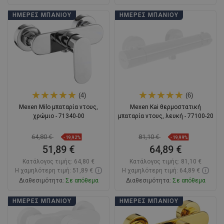
Στο καλάθι
Στο καλάθι
ΗΜΈΡΕΣ ΜΠΆΝΙΟΥ
ΗΜΈΡΕΣ ΜΠΆΝΙΟΥ
Σύγκριση
favorite_border
Αγαπημένα
Σύγκριση
favorite_border
Αγαπημένα
(4)
(6)
Mexen Milo μπαταρία ντους,
Mexen Kai θερμοστατική
χρώμιο - 71340-00
μπαταρία ντους, λευκή - 77100-20
64,80 €
81,10 €
-19,92%
-19,99%
51,89 €
64,89 €
Κατάλογος τιμής:
64,80 €
Κατάλογος τιμής:
81,10 €
Η χαμηλότερη τιμή: 51,89 €
Η χαμηλότερη τιμή: 64,89 €
Διαθεσιμότητα:
Σε απόθεμα
Διαθεσιμότητα:
Σε απόθεμα
Στο καλάθι
Στο καλάθι
ΗΜΈΡΕΣ ΜΠΆΝΙΟΥ
ΗΜΈΡΕΣ ΜΠΆΝΙΟΥ
Σύγκριση
favorite_border
Αγαπημένα
Σύγκριση
favorite_border
Αγαπημένα