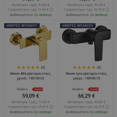
Κατάλογος τιμής:
64,80 €
Κατάλογος τιμής:
50,40 €
Η χαμηλότερη τιμή: 51,89 €
Η χαμηλότερη τιμή: 40,39 €
Διαθεσιμότητα:
Σε απόθεμα
Διαθεσιμότητα:
Σε απόθεμα
Στο καλάθι
Στο καλάθι
ΗΜΈΡΕΣ ΜΠΆΝΙΟΥ
ΗΜΈΡΕΣ ΜΠΆΝΙΟΥ
Σύγκριση
favorite_border
Αγαπημένα
Σύγκριση
favorite_border
Αγαπημένα
(4)
(4)
Mexen Alfa μπαταρία ντους,
Mexen Lynx μπαταρία ντους,
χρυσή - 745740-50
μαύρη - 745940-70
73,80 €
82,80 €
-19,93%
-19,94%
59,09 €
66,29 €
Κατάλογος τιμής:
73,80 €
Κατάλογος τιμής:
82,80 €
Η χαμηλότερη τιμή: 59,09 €
Η χαμηλότερη τιμή: 66,29 €
Διαθεσιμότητα:
Σε απόθεμα
Διαθεσιμότητα:
Σε απόθεμα