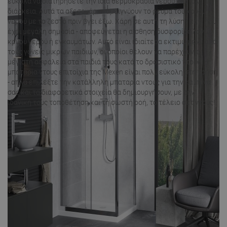
εύκολα να διατηρήσετε την ίδια θερμοκρασία νερού καθ' όλη τη
διάρκεια. Αυτά τα αξεσουάρ αναμειγνύουν το ρεύμα του κρύου
νερού με το ζεστό πριν βγει έξω. Χάρη σε αυτή τη λύση - κάτι που
έχει μεγάλη σημασία - αποφεύγεται η αίσθηση δυσφορίας λόγω
κρύου νερού ή εγκαυμάτων. Αυτό είναι ιδιαίτερα εκτιμώμενο από
τους γονείς μικρών παιδιών, οι οποίοι θέλουν να παρέχουν τη
μέγιστη ασφάλεια στα παιδιά τους κατά το δροσιστικό ντους. Η
μπαταρία ντους επιτοίχια της Mexen είναι πολύ εύκολη στη χρήση
- απλά επιλέξτε την κατάλληλη μπαταρία ντους για την καμπίνα
σας και τα διαφορετικά στοιχεία θα δημιουργήσουν, με την
ιδανική τους τοποθέτηση και τη σωστή ροή, το τέλειο σετ ντους!