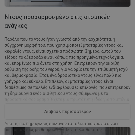
Ντους προσαρμοσμένο στις ατομικές
ανάγκες
Παρόλο που το ντους ήταν γνωστό από την αρχαιότητα, η
σύγχρονη μορφή του, που χρησιμοποιεί μπαταρίες ντους και
κεφαλές ντους, είναι σχετικά πρόσφατη. Σήμερα, αυτού του
είδους τα αξεσουάρ είναι κάπως πιο προηγμένα τεχνολογικά,
και επομένως πιο άνετα στη χρήση. Επιτρέπουν την ακριβή
ρύθμιση της ροής του νερού, για να ορίσετε την επιθυμητή ισχύ
και θερμοκρασία. Έτσι, ένα δροσιστικό ντους είναι πολύ πιο
γρήγορο και εύκολο. Επιπλέον, οι μπαταρίες ντους είναι
διαθέσιμες σε πολλές ενδιαφέρουσες επιλογές, που επιτρέπουν
τη δημιουργία ενός αισθητικού ντους σύμφωνα με το
προσωπικό σας όραμα. Έχετε μια πρωτότυπη ιδέα για το μπάνιο
σας; Η Mexen, ως κατασκευαστής, μπορεί να σας βοηθήσει να
την πραγματοποιήσετε!
Διάβασε περισσότερα
Από τις πιο δημοφιλείς επιλογές τα τελευταία χρόνια είναι η
μπαταρία ντους με θερμοστάτη. Με τη βοήθειά της, μπορείτε