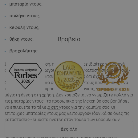
μπαταρία ντους,
σωλήνα ντους,
κεφαλή ντους,
Βραβεία
θήκη ντους,
βροχολήπτης.
Σε αυτή την περίπτωση, πρέπει να δώσετε ιδιαίτερη προσοχή
στον τύπο του αεραγωγού ή τον τρόπο εγκατάστασης του ντους -
κλασικό ή επιτοίχιο. Έτσι θα βεβαιωθείτε ότι έχετε αυτή τη
δυνατότητα στο μπάνιο σας. Η μπαταρία ντους πρέπει επίσης να
προσαρμόζεται στις προσωπικές σας ανάγκες, για να παρέχει τη
μέγιστη άνεση στη χρήση. Δεν χρειάζεται να γνωρίζετε πολλά για
τις μπαταρίες ντους - το προσωπικό της Mexen θα σας βοηθήσει
να επιλέξετε το τέλειο σετ ντους για την καμπίνα σας! Οι
επιτοίχιες μπαταρίες ντους μας λειτουργούν ιδανικά σε όλες τις
καταστάσεις - είμαστε ηγέτες στον τομέα των υδραυλικών
εγκαταστάσεων μπάνιου! Εάν ψάχνετε για αξιόπιστα προϊόντα,
Δες όλα
όπως η μπαταρία ντους ή υψηλής ποιότητας κεφαλές ντους που
θα σας εξυπηρετούν για πολλά χρόνια - σας συνιστούμε να