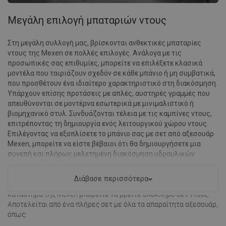
Μεγάλη επιλογή μπαταριών ντους
Στη μεγάλη συλλογή μας, βρίσκονται ανθεκτικές μπαταρίες
ντους της Mexen σε πολλές επιλογές. Ανάλογα με τις
προσωπικές σας επιθυμίες, μπορείτε να επιλέξετε κλασικά
μοντέλα που ταιριάζουν σχεδόν σε κάθε μπάνιο ή μη συμβατικά,
που προσθέτουν ένα ιδιαίτερο χαρακτηριστικό στη διακόσμηση.
Υπάρχουν επίσης προτάσεις με απλές, αυστηρές γραμμές που
απευθύνονται σε μοντέρνα εσωτερικά με μινιμαλιστικό ή
βιομηχανικό στυλ. Συνδυάζονται τέλεια με τις καμπίνες ντους,
επιτρέποντας τη δημιουργία ενός λειτουργικού χώρου ντους.
Επιλέγοντας να εξοπλίσετε το μπάνιο σας με σετ από αξεσουάρ
Mexen, μπορείτε να είστε βέβαιοι ότι θα δημιουργήσετε μια
συνεπή και πλήρως μελετημένη διακόσμηση υδραυλικών
εγκαταστάσεων!
Διάβασε περισσότερα
Εκτός από μεμονωμένα εξαρτήματα ντους, στο ηλεκτρονικό
κατάστημα της Mexen μπορείτε να βρείτε ολόκληρο σετ ντους.
Αποτελείται από ένα πλήρες σετ με όλα τα απαραίτητα αξεσουάρ,
όπως: