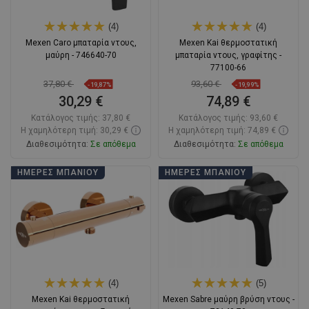
(4)
(4)
Mexen Caro μπαταρία ντους,
Mexen Kai θερμοστατική
μαύρη - 746640-70
μπαταρία ντους, γραφίτης -
77100-66
37,80 €
93,60 €
-19,87%
-19,99%
30,29 €
74,89 €
Κατάλογος τιμής:
37,80 €
Κατάλογος τιμής:
93,60 €
Η χαμηλότερη τιμή: 30,29 €
Η χαμηλότερη τιμή: 74,89 €
Διαθεσιμότητα:
Σε απόθεμα
Διαθεσιμότητα:
Σε απόθεμα
Στο καλάθι
Στο καλάθι
ΗΜΈΡΕΣ ΜΠΆΝΙΟΥ
ΗΜΈΡΕΣ ΜΠΆΝΙΟΥ
Σύγκριση
favorite_border
Αγαπημένα
Σύγκριση
favorite_border
Αγαπημένα
(4)
(5)
Mexen Kai θερμοστατική
Mexen Sabre μαύρη βρύση ντους -