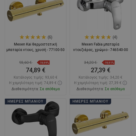
(6)
(4)
Mexen Kai θερμοστατική
Mexen Fabia μπαταρία
μπαταρία ντους, χρυσή - 77100-50
ντουζιέρας, χρώμιο - 746540-00
93,60 €
34,20 €
-19,99%
-19,91%
74,89 €
27,39 €
Κατάλογος τιμής:
93,60 €
Κατάλογος τιμής:
34,20 €
Η χαμηλότερη τιμή: 74,89 €
Η χαμηλότερη τιμή: 27,39 €
Διαθεσιμότητα:
Σε απόθεμα
Διαθεσιμότητα:
Σε απόθεμα
Στο καλάθι
Στο καλάθι
ΗΜΈΡΕΣ ΜΠΆΝΙΟΥ
ΗΜΈΡΕΣ ΜΠΆΝΙΟΥ
Σύγκριση
favorite_border
Αγαπημένα
Σύγκριση
favorite_border
Αγαπημένα