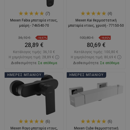
(7)
(4)
Mexen Fabia μπαταρία ντους,
Mexen Kai θερμοστατική
μαύρη - 746540-70
μπαταρία ντους, χρυσή - 77150-50
36,10 €
100,80 €
-19,97%
-19,95%
28,89 €
80,69 €
Κατάλογος τιμής:
36,10 €
Κατάλογος τιμής:
100,80 €
Η χαμηλότερη τιμή: 28,89 €
Η χαμηλότερη τιμή: 80,69 €
Διαθεσιμότητα:
Σε απόθεμα
Διαθεσιμότητα:
Σε απόθεμα
Στο καλάθι
Στο καλάθι
ΗΜΈΡΕΣ ΜΠΆΝΙΟΥ
ΗΜΈΡΕΣ ΜΠΆΝΙΟΥ
Σύγκριση
favorite_border
Αγαπημένα
Σύγκριση
favorite_border
Αγαπημένα
(6)
(6)
Mexen Royo μπαταρία ντους,
Mexen Cube θερμοστατική