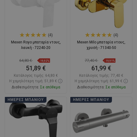
(4)
(4)
Mexen Royo μπαταρία ντους,
Mexen Milo μπαταρία ντους,
λευκή - 72240-20
χρυσή - 71340-50
64,80 €
77,40 €
-19,92%
-19,91%
51,89 €
61,99 €
Κατάλογος τιμής:
64,80 €
Κατάλογος τιμής:
77,40 €
Η χαμηλότερη τιμή: 51,89 €
Η χαμηλότερη τιμή: 61,99 €
Διαθεσιμότητα:
Σε απόθεμα
Διαθεσιμότητα:
Σε απόθεμα
Στο καλάθι
Στο καλάθι
ΗΜΈΡΕΣ ΜΠΆΝΙΟΥ
ΗΜΈΡΕΣ ΜΠΆΝΙΟΥ
Σύγκριση
favorite_border
Αγαπημένα
Σύγκριση
favorite_border
Αγαπημένα