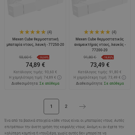
(4)
(4)
Mexen Cube θερμοστατική
Mexen Cube θερμοστατικός
μπαταρία ντους, λευκή - 77250-20
αναμεικτήρας ντους, λευκός -
77200-20
93,60 €
91,80 €
-19,99%
-19,95%
74,89 €
73,49 €
Κατάλογος τιμής:
93,60 €
Κατάλογος τιμής:
91,80 €
Η χαμηλότερη τιμή: 74,89 €
Η χαμηλότερη τιμή: 73,49 €
Διαθεσιμότητα:
Σε απόθεμα
Διαθεσιμότητα:
Σε απόθεμα
Στο καλάθι
Στο καλάθι
1
2
Επόμενο
Σύγκριση
favorite_border
Αγαπημένα
Σύγκριση
favorite_border
Αγαπημένα
Ένα από τα βασικά στοιχεία κάθε ντους είναι οι
μπαταρίες ντους
. Αυτές
επιτρέπουν την άνετη χρήση της κεφαλής ντους. Ακόμη κι αν έχετε την
καλύτερη καμπίνα ή ντουζιέρα, χωρίς αυτές δεν μπορείτε να