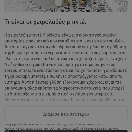
Τι είναι οι χειρολαβές μπιντέ;
Η χειρολαβή μπιντέ, ή bidetta, είναι μια ειδικά σχεδιασμένη
μπαταρία με ακουστικό που εγκαθίσταται κοντά στην τουαλέτα.
Αυτά τα σύγχρονα στοιχεία υδραυλικών επιτρέπουν τη ρύθμιση
της θερμοκρασίας του νερού και της έντασης του ρεύματος, και
όλα αυτά μέσω ενός απλού πίνακα που χειρίζεται με το ένα χέρι.
Αν δεν θέλετε η bidetta να είναι ορατή στο παρασκήνιο του
τοίχου, επιλέξτε εγκατάσταση σε επιτοίχο πλαίσιο ή συνδυάστε
τη χειρολαβή μπιντέ με σωλήνες αποστράγγισης κάτω από το
νιπτήρα. Αυτή η δεύτερη λύση εξοικονομεί χώρο και είναι πιο
οικονομική, αλλά εκθέτει τα διαφορετικά στοιχεία, που μπορεί
να διαταράξουν μια μινιμαλιστική σχεδίαση εσωτερικού.
Ωστόσο, ακόμη και σε αυτή την περίπτωση, η χειρολαβή μπιντέ
είναι λειτουργική και πολύ πρακτική. Τα προϊόντα που είναι
διαθέσιμα στη συλλογή της Mexen εντυπωσιάζουν με το απλό
Διάβασε περισσότερα
σχήμα τους, το οποίο θα αρέσει τόσο σε όσους αγαπούν το
σύγχρονο όσο και το κλασικό σχέδιο. Επιπλέον, το
προσφερόμενο ακουστικό μπιντέ συνδυάζεται τέλεια με την