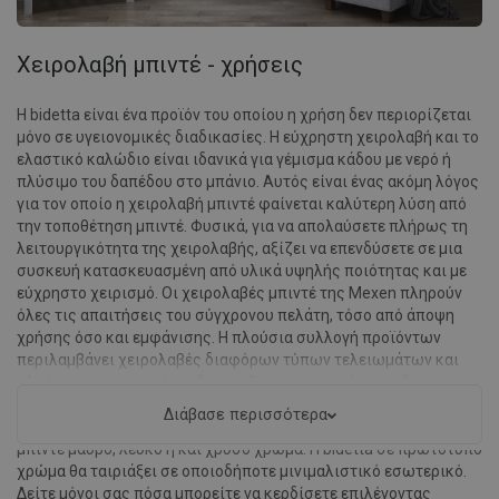
Χειρολαβή μπιντέ - χρήσεις
Η bidetta είναι ένα προϊόν του οποίου η χρήση δεν περιορίζεται
μόνο σε υγειονομικές διαδικασίες. Η εύχρηστη χειρολαβή και το
ελαστικό καλώδιο είναι ιδανικά για γέμισμα κάδου με νερό ή
πλύσιμο του δαπέδου στο μπάνιο. Αυτός είναι ένας ακόμη λόγος
για τον οποίο η χειρολαβή μπιντέ φαίνεται καλύτερη λύση από
την τοποθέτηση μπιντέ. Φυσικά, για να απολαύσετε πλήρως τη
λειτουργικότητα της χειρολαβής, αξίζει να επενδύσετε σε μια
συσκευή κατασκευασμένη από υλικά υψηλής ποιότητας και με
εύχρηστο χειρισμό. Οι χειρολαβές μπιντέ της Mexen πληρούν
όλες τις απαιτήσεις του σύγχρονου πελάτη, τόσο από άποψη
χρήσης όσο και εμφάνισης. Η πλούσια συλλογή προϊόντων
περιλαμβάνει χειρολαβές διαφόρων τύπων τελειωμάτων και
πλούσιες χρωματικές εκδοχές. Οι σύγχρονες λύσεις δεν
περιορίζονται στη γυαλιστερή χρωματία - ανάλογα με τις
Διάβασε περισσότερα
προτιμήσεις σας, μπορείτε να επιλέξετε να έχει η χειρολαβή
μπιντέ μαύρο, λευκό ή και χρυσό χρώμα. Η bidetta σε πρωτότυπο
χρώμα θα ταιριάξει σε οποιοδήποτε μινιμαλιστικό εσωτερικό.
Δείτε μόνοι σας πόσα μπορείτε να κερδίσετε επιλέγοντας