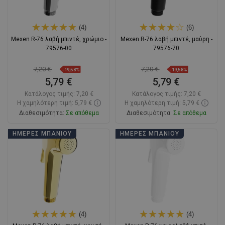
(4)
(6)
Mexen R-76 λαβή μπιντέ, χρώμιο -
Mexen R-76 λαβή μπιντέ, μαύρη -
79576-00
79576-70
7,20 €
7,20 €
-19,58%
-19,58%
5,79 €
5,79 €
Κατάλογος τιμής:
7,20 €
Κατάλογος τιμής:
7,20 €
Η χαμηλότερη τιμή: 5,79 €
Η χαμηλότερη τιμή: 5,79 €
Διαθεσιμότητα:
Σε απόθεμα
Διαθεσιμότητα:
Σε απόθεμα
Στο καλάθι
Στο καλάθι
ΗΜΈΡΕΣ ΜΠΆΝΙΟΥ
ΗΜΈΡΕΣ ΜΠΆΝΙΟΥ
Σύγκριση
favorite_border
Αγαπημένα
Σύγκριση
favorite_border
Αγαπημένα
(4)
(4)