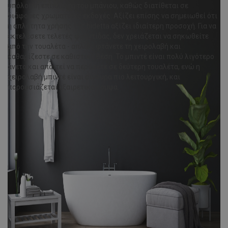
υπόλοιπη επίπλωση του μπάνιου, καθώς διατίθεται σε
διάφορες χρωματικές εκδοχές. Αξίζει επίσης να σημειωθεί ότι
η απλότητα χρήσης της bidetta αξίζει ιδιαίτερη προσοχή. Για να
εκτελέσετε τελετές φροντίδας, δεν χρειάζεται να σηκωθείτε
από την τουαλέτα - απλώς φτάνετε τη χειρολαβή και
καθαρίζεστε σε καθιστική θέση. Το μπιντέ είναι πολύ λιγότερο
άνετο και απαιτεί να περάσετε σε δεύτερη τουαλέτα, ενώ η
χειρολαβή μπιντέ είναι σίγουρα πιο λειτουργική, και
παρουσιάζεται εξαιρετικά κομψά.