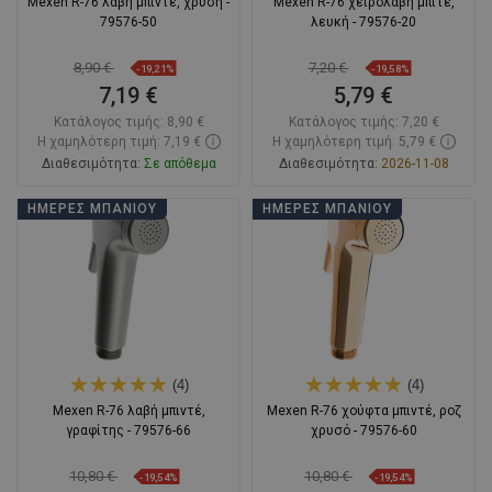
Mexen R-76 λαβή μπιντέ, χρυσή -
Mexen R-76 χειρολαβή μπιτέ,
79576-50
λευκή - 79576-20
8,90 €
7,20 €
-19,21%
-19,58%
7,19 €
5,79 €
Κατάλογος τιμής:
8,90 €
Κατάλογος τιμής:
7,20 €
Η χαμηλότερη τιμή: 7,19 €
Η χαμηλότερη τιμή: 5,79 €
Διαθεσιμότητα:
Σε απόθεμα
Διαθεσιμότητα:
2026-11-08
Στο καλάθι
Στο καλάθι
ΗΜΈΡΕΣ ΜΠΆΝΙΟΥ
ΗΜΈΡΕΣ ΜΠΆΝΙΟΥ
Σύγκριση
favorite_border
Αγαπημένα
Σύγκριση
favorite_border
Αγαπημένα
(4)
(4)
Mexen R-76 λαβή μπιντέ,
Mexen R-76 χούφτα μπιντέ, ροζ
γραφίτης - 79576-66
χρυσό - 79576-60
10,80 €
10,80 €
-19,54%
-19,54%