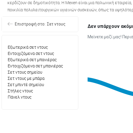
κερδίζουν σε δημοτικότητα. Η Mexen είναι μια πολωνική εταιρεία
ποικιλία πολυλειτουργικών υγιεινών συσκευών, όπως τα υψηλότερ
Επιστροφή στο:
Σετ ντους
Δεν υπάρχουν ακόμ
Μείνετε μαζί μας! Περ
Εξωτερικά σετ ντους
Εντοιχιζόμενα σετ ντους
Εξωτερικά σετ μπανιέρας
Εντοιχιζόμενα σετ μπανιέρας
Σετ ντους σημείου
Σετ ντους με μπάρα
Σετ μπιντέ σημείου
Στήλες ντους
Πάνελ ντους