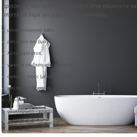
προϊόντος που πρέπει να θυμάστε όταν επιλέγετε το
μπιντέ; Μιλάμε για χαρακτηριστικά όπως:
μονολειτουργική λαβή,
ροή νερού σαν βροχή,
λειτουργία στοπ,
γωνιακή σύνδεση από ορείχαλκο,
σωλήνας ντους (μήκος 125 εκ.),
ροή νερού - βροχερή,
υλικό - ορείχαλκος,
ολοκλήρωση - χρώμιο,
εγκατάσταση - υποτοίχια.