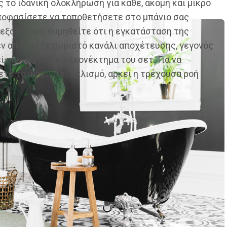
 το ιδανική ολοκλήρωση για κάθε, ακόμη και μικρό
ποφασίσετε να τοποθετήσετε στο μπάνιο σας
 εξοπλισμό, θυμηθείτε ότι η εγκατάσταση της
ν απαιτεί ξεχωριστό κανάλι αποχέτευσης, γεγονός
ί οπωσδήποτε πλεονέκτημα του σετ. Για να
τε το υγιεινό εξοπλισμό, αρκεί η τρέχουσα ροή