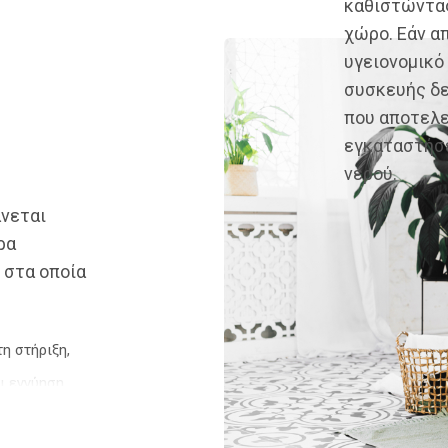
καθιστώντας
χώρο. Εάν α
υγειονομικό
συσκευής δε
που αποτελε
εγκαταστήσε
νερού.
άνεται
ρα
 στα οποία
η στήριξη,
αι εγγύηση