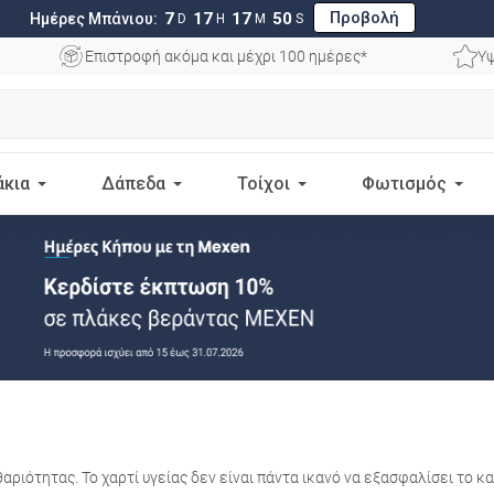
Προβολή
7
17
17
48
Ημέρες Μπάνιου:
D
H
M
S
Επιστροφή ακόμα και μέχρι 100 ημέρες*
Υψ
άκια
Δάπεδα
Τοίχοι
Φωτισμός
θαριότητας. Το χαρτί υγείας δεν είναι πάντα ικανό να εξασφαλίσει το κ