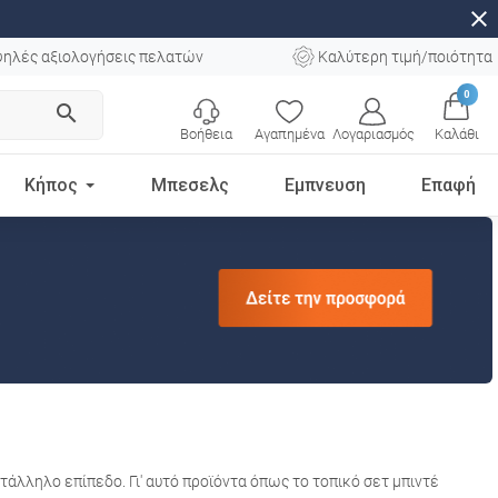
close
ηλές αξιολογήσεις πελατών
Καλύτερη τιμή/ποιότητα
0
search
Βοήθεια
Αγαπημένα
Λογαριασμός
Καλάθι
Κήπος
Μπεσελς
Εμπνευση
Επαφή
ατάλληλο επίπεδο. Γι' αυτό προϊόντα όπως το τοπικό σετ μπιντέ