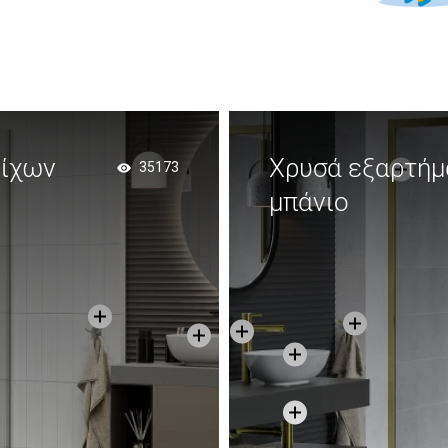
οίχων
Χρυσά εξαρτήμ
35173
μπάνιο