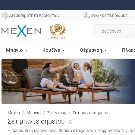
Διαθεσιμότητα προϊόντων
Βολικές πληρωμές
Μπάνιο
Κουζίνα
Θέρμανση
Πλακ
Mexen
Μπάνιο
Σετ ντους
Σετ μπιντέ σημείου
Σετ μπιντέ σημείου
(0)
Η προσωπική υγιεινή είναι βασικό στοιχείο για τη φροντίδα της κα