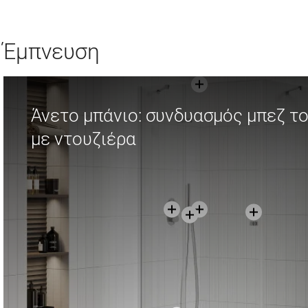
Έμπνευση
Άνετο μπάνιο: συνδυασμός μπεζ τ
με ντουζιέρα