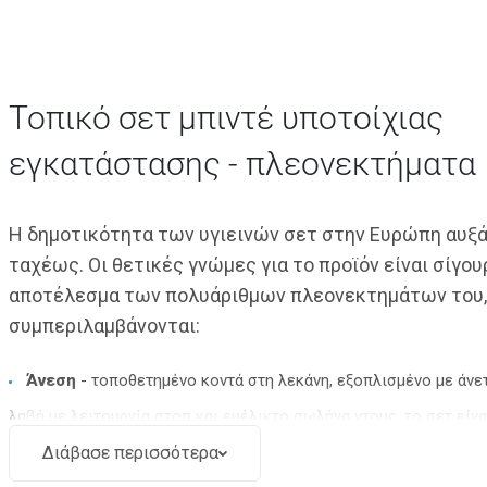
Τοπικό σετ μπιντέ υποτοίχιας
εγκατάστασης - πλεονεκτήματα
Η δημοτικότητα των υγιεινών σετ στην Ευρώπη αυξ
ταχέως. Οι θετικές γνώμες για το προϊόν είναι σίγου
αποτέλεσμα των πολυάριθμων πλεονεκτημάτων του,
συμπεριλαμβάνονται:
Άνεση
- τοποθετημένο κοντά στη λεκάνη, εξοπλισμένο με άνετ
λαβή με λειτουργία στοπ και ευέλικτο σωλήνα ντους, το σετ είν
υψηλής άνεσης κατά τη χρήση.
Διάβασε περισσότερα