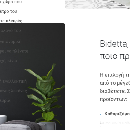
τό χώρο που
μέτρο του
τις πλευρές
μόλογό του.
Bidetta
υγειονομική
ψει να πλένετε
ποιο πρ
χή, είναι
Η επιλογή τ
ή εναλλακτική
από το μέγε
διαθέτετε. 
μενες λεκάνες.
προϊόντων:
 ευρώ.
Καθαριζόμε
λειτουργία καθ