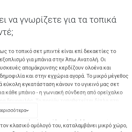
ει να γνωρίζετε για τα τοπικά
ντέ;
ως το τοπικό σετ μπιντέ είναι επί δεκαετίες το
ξοπλισμό για μπάνια στην Άπω Ανατολή. Οι
υσκευές απομάκρυνσης κερδίζουν ολοένα και
δημοφιλία και στην εγχώρια αγορά. Το μικρό μέγεθος
κά εύκολη εγκατάσταση κάνουν το υγιεινό μας σετ
ια κάθε μπάνιο - η γωνιακή σύνδεση από ορείχαλκο
ερα δημοφιλής. Το προϊόν τοποθετείται δίπλα στη
είναι απείρως πιο εύκολο στη χρήση από έναν
περισσότερα
ντέ. Ο σωλήνας ντους με τη λαβή για bidetta, σε
 τον κλασικό ομόλογό του, καταλαμβάνει μικρό χώρο,