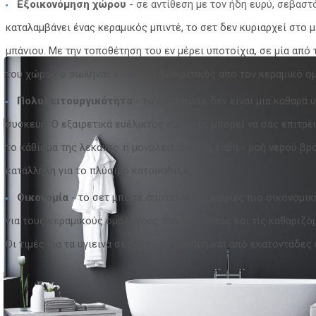
Εξοικονόμηση χώρου
- σε αντίθεση με τον ήδη ευρύ, σεβασ
καταλαμβάνει ένας κεραμικός μπιντέ, το σετ δεν κυριαρχεί στο 
μπάνιου. Με την τοποθέτηση του εν μέρει υποτοίχια, σε μία από 
του χώρου ο σωλήνας είναι πιο διακριτικός από τον κεραμικό ο
Πολυλειτουργικότητα
- το σετ μπιντέ δεν είναι μια καθαρά 
συσκευή. Ο εξαιρετικά ευέλικτος σωλήνας μπορεί να σας επιτρέ
το κάθισμα της λεκάνης· η μονολειτουργική λαβή - ροή νερού βρο
κατάλληλη για το πλύσιμο κατοικιδίων.
Οικονομία
- το σετ μπιντέ αποτελεί μια σαφώς πιο οικονομικ
για τους κεραμικούς ομολόγους του προϊόντος και τις καθαριζό
Οι τιμές για τα υγιεινά σετ αρχίζουν ακόμη και από εκατοντάδες