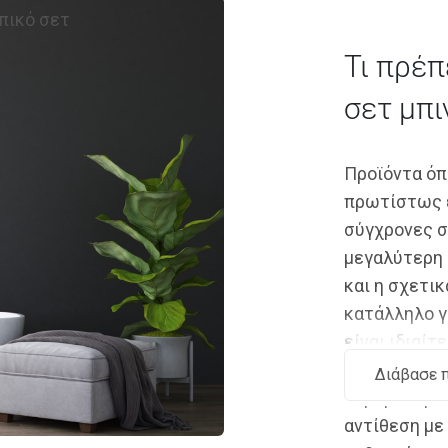
πικό σετ
Τι πρέπ
σετ μπι
Προϊόντα όπ
πρωτίστως ε
σύγχρονες σ
μεγαλύτερη 
και η σχετι
κατάλληλο γ
είναι ιδιαίτ
λεκάνη και 
Διάβασε 
κεραμικό μπι
αντίθεση με