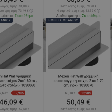
λογος τιμής:
91,80 €
Κατάλογος τιμής:
79,20 €
ότερη τιμή: 73,49 €
Η χαμηλότερη τιμή: 63,39 €
ιμότητα:
Σε απόθεμα
Διαθεσιμότητα:
Σε απόθεμα
ΠΆΝΙΟΥ
ΗΜΈΡΕΣ ΜΠΆΝΙΟΥ
Στο καλάθι
Στο καλάθι
ριση
favorite_border
Αγαπημένα
Σύγκριση
favorite_border
Αγαπημένα
 Flat Wall γραμμική
Mexen Flat Wall γραμμική
ση τοίχου 2σε1 60 εκ.,
αποστράγγιση τοίχου 2 σε 1 70
ωτο ατσάλι - 1030060
cm, inox - 1030070
7,60 €
-19,98%
63,10 €
-19,98%
46,09 €
50,49 €
λογος τιμής:
57,60 €
Κατάλογος τιμής:
63,10 €