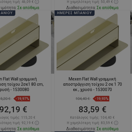
ότερη τιμή: 46,09 €
Η χαμηλότερη τιμή: 50,49 €
ιμότητα:
Σε απόθεμα
Διαθεσιμότητα:
Σε απόθεμα
ΠΆΝΙΟΥ
ΗΜΈΡΕΣ ΜΠΆΝΙΟΥ
Στο καλάθι
Στο καλάθι
ριση
favorite_border
Αγαπημένα
Σύγκριση
favorite_border
Αγαπημένα
 Flat Wall γραμμική
Mexen Flat Wall γραμμική
ση τοίχου 2σε1 80 cm,
αποστράγγιση τοίχου 2 σε 1 70
ρυσή - 1530080
εκ., χρυσό - 1530070
15,20 €
-19,97%
104,40 €
-19,93%
92,19 €
83,59 €
λογος τιμής:
115,20 €
Κατάλογος τιμής:
104,40 €
ότερη τιμή: 92,19 €
Η χαμηλότερη τιμή: 83,59 €
ιμότητα:
Σε απόθεμα
Διαθεσιμότητα:
Σε απόθεμα