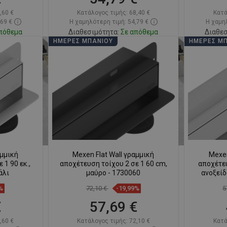
,60 €
Κατάλογος τιμής:
68,40 €
Κατά
,69 €
Η χαμηλότερη τιμή: 54,79 €
Η χαμηλ
πόθεμα
Διαθεσιμότητα:
Σε απόθεμα
Διαθεσ
ΗΜΈΡΕΣ ΜΠΆΝΙΟΥ
ΗΜΈΡΕΣ Μ
ι
Στο καλάθι
απημένα
Σύγκριση
favorite_border
Αγαπημένα
Σύγκ
αμμική
Mexen Flat Wall γραμμική
Mexen
 1 90 εκ.,
αποχέτευση τοίχου 2 σε 1 60 cm,
αποχέτευ
άλι
μαύρο - 1730060
ανοξείδ
%
72,10 €
-19,99%
5
€
57,69 €
,60 €
Κατάλογος τιμής:
72,10 €
Κατά