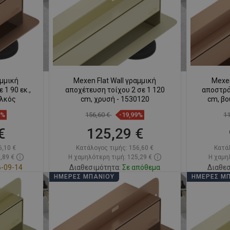
αμμική
Mexen Flat Wall γραμμική
Mexen
 1 90 εκ.,
αποχέτευση τοίχου 2 σε 1 120
αποστράγ
αλκός
cm, χρυσή - 1530120
cm, β
9%
156,60 €
-19,99%
1
€
125,29 €
6,10 €
Κατάλογος τιμής:
156,60 €
Κατά
,89 €
Η χαμηλότερη τιμή: 125,29 €
Η χαμηλ
-09-14
Διαθεσιμότητα:
Σε απόθεμα
Διαθεσ
ΗΜΈΡΕΣ ΜΠΆΝΙΟΥ
ΗΜΈΡΕΣ Μ
ι
Στο καλάθι
απημένα
Σύγκριση
favorite_border
Αγαπημένα
Σύγκ