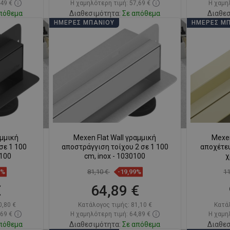
,49 €
Η χαμηλότερη τιμή: 57,69 €
Η χαμηλ
πόθεμα
Διαθεσιμότητα:
Σε απόθεμα
Διαθεσ
ΗΜΈΡΕΣ ΜΠΆΝΙΟΥ
ΗΜΈΡΕΣ Μ
ι
Στο καλάθι
απημένα
Σύγκριση
favorite_border
Αγαπημένα
Σύγκ
αμμική
Mexen Flat Wall γραμμική
Mexen
σε 1 100
αποστράγγιση τοίχου 2 σε 1 100
αποχέτευ
0100
cm, inox - 1030100
χ
5%
81,10 €
-19,99%
1
€
64,89 €
0,80 €
Κατάλογος τιμής:
81,10 €
Κατά
,69 €
Η χαμηλότερη τιμή: 64,89 €
Η χαμηλ
πόθεμα
Διαθεσιμότητα:
Σε απόθεμα
Διαθεσ