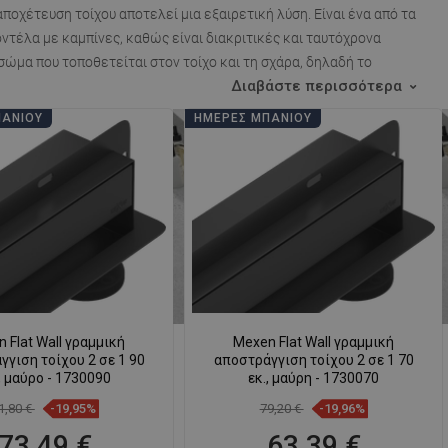
αποχέτευση τοίχου
αποτελεί μια εξαιρετική λύση. Είναι ένα από τα
ντέλα με καμπίνες, καθώς είναι διακριτικές και ταυτόχρονα
σώμα που τοποθετείται στον τοίχο και τη σχάρα, δηλαδή το
Διαβάστε περισσότερα
ΠΆΝΙΟΥ
ΗΜΈΡΕΣ ΜΠΆΝΙΟΥ
 Flat Wall γραμμική
Mexen Flat Wall γραμμική
γιση τοίχου 2 σε 1 90
αποστράγγιση τοίχου 2 σε 1 70
 μαύρο - 1730090
εκ., μαύρη - 1730070
1,80 €
-19,95%
79,20 €
-19,96%
73,49 €
63,39 €