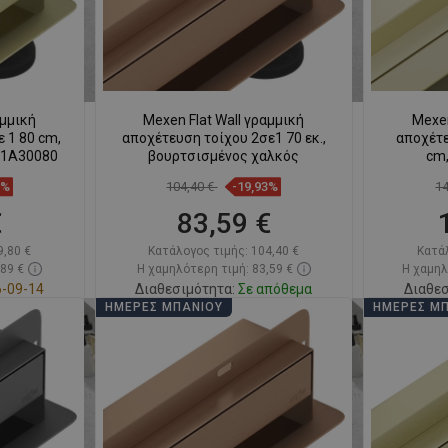
αμμική
Mexen Flat Wall γραμμική
Mexen
 1 80 cm,
αποχέτευση τοίχου 2σε1 70 εκ.,
αποχέτε
 1A30080
βουρτσισμένος χαλκός
cm,
5%
104,40 €
-19,93%
1
€
83,59 €
9,80 €
Κατάλογος τιμής:
104,40 €
Κατά
,89 €
Η χαμηλότερη τιμή: 83,59 €
Η χαμηλ
-09-14
Διαθεσιμότητα:
Σε απόθεμα
Διαθεσ
ΗΜΈΡΕΣ ΜΠΆΝΙΟΥ
ΗΜΈΡΕΣ Μ
ι
Στο καλάθι
απημένα
Σύγκριση
favorite_border
Αγαπημένα
Σύγκ