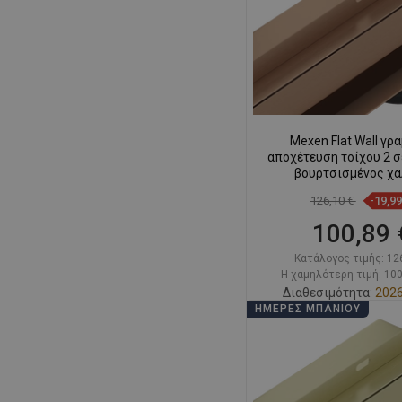
Mexen Flat Wall γρ
αποχέτευση τοίχου 2 σε
βουρτσισμένος χ
126,10 €
-19,9
100,89 
Κατάλογος τιμής:
12
Η χαμηλότερη τιμή: 100
Διαθεσιμότητα:
2026
ΗΜΈΡΕΣ ΜΠΆΝΙΟΥ
Στο καλάθ
Σύγκριση
favorite_border
Αγ