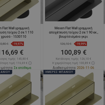
 Flat Wall γραμμική
Mexen Flat Wall γραμμική
υση τοίχου 2 σε 1 110
αποχέτευση τοίχου 2 σε 1 90 εκ.,
 χρυσό - 1530110
βουρτσισμένο γκρι
45,80 €
-19,97%
126,10 €
-19,99%
116,69 €
100,89 €
λογος τιμής:
145,80 €
Κατάλογος τιμής:
126,10 €
ότερη τιμή: 116,69 €
Η χαμηλότερη τιμή: 100,89 €
ιμότητα:
Σε απόθεμα
Διαθεσιμότητα:
2026-11-06
ΠΆΝΙΟΥ
ΗΜΈΡΕΣ ΜΠΆΝΙΟΥ
Στο καλάθι
Στο καλάθι
ριση
favorite_border
Αγαπημένα
Σύγκριση
favorite_border
Αγαπημένα