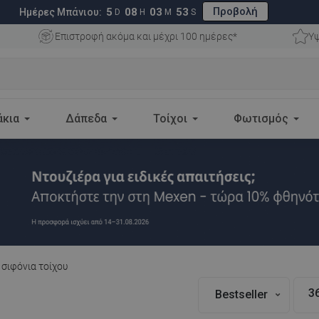
Προβολή
5
08
03
52
Ημέρες Μπάνιου:
D
H
M
S
Επιστροφή ακόμα και μέχρι 100 ημέρες*
Υψ
άκια
Δάπεδα
Τοίχοι
Φωτισμός
σιφόνια τοίχου
3
Bestseller