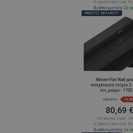
Η χαμηλότερη τιμή: 60
Διαθεσιμότητα:
Σε α
ΗΜΈΡΕΣ ΜΠΆΝΙΟΥ
Στο καλάθ
Σύγκριση
favorite_border
Αγ
Mexen Flat Wall γρ
αποχέτευση τοίχου 2 
cm, μαύρο - 173
100,80 €
-19,9
80,69 
Κατάλογος τιμής:
10
Η χαμηλότερη τιμή: 80
Διαθεσιμότητα:
Σε α