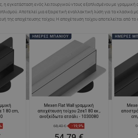
ς, η εγκατάσταση ενός λειτουργικού ντους εξοπλισμένου με
γραμμική 
πλισμού. Αποτελεί μια εξαιρετική εναλλακτική λύση για τα κλασικά μο
ευή της αποχέτευσης τοίχου; Η αποχέτευση τοίχου αποτελείται από το 
ΗΜΈΡΕΣ ΜΠΆΝΙΟΥ
ΗΜΈΡΕΣ Μ
αμμική
Mexen Flat Wall γραμμική
Mexen
 1 80 cm,
αποχέτευση τοίχου 2σε1 80 εκ.,
αποστράγ
80
ανοξείδωτο ατσάλι - 1030080
cm,
%
68,40 €
-19,9%
9
€
54,79 €