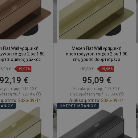
SWEDISH
FINNISH
PORTUGUESE
CROATIAN
 Flat Wall γραμμική
Mexen Flat Wall γραμμική
GREEK
γιση τοίχου 2 σε 1 80
αποστράγγιση τοίχου 2 σε 1 90
ουρτσισμένος χαλκός
cm, χρυσό βουρτισμένο
SLOVENIAN
15,20 €
-19,97%
118,80 €
-19,96%
92,19 €
95,09 €
λογος τιμής:
115,20 €
Κατάλογος τιμής:
118,80 €
ότερη τιμή: 92,19 €
Η χαμηλότερη τιμή: 95,09 €
ιμότητα:
2026-09-14
Διαθεσιμότητα:
2026-09-14
ΠΆΝΙΟΥ
ΗΜΈΡΕΣ ΜΠΆΝΙΟΥ
Στο καλάθι
Στο καλάθι
ριση
favorite_border
Αγαπημένα
Σύγκριση
favorite_border
Αγαπημένα