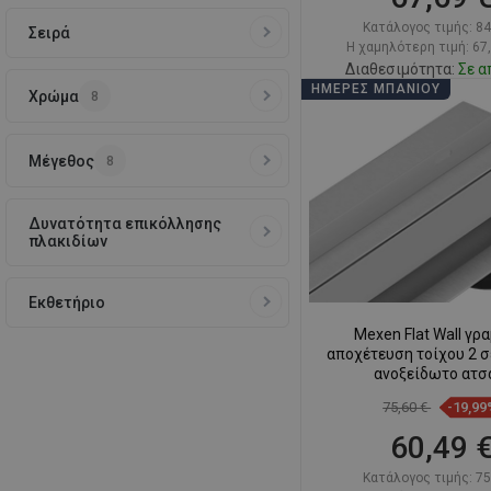
Κατάλογος τιμής:
84
Σειρά
Η χαμηλότερη τιμή: 67
Διαθεσιμότητα:
Σε α
ΗΜΈΡΕΣ ΜΠΆΝΙΟΥ
Χρώμα
8
Στο καλάθ
Σύγκριση
favorite_border
Αγ
Μέγεθος
8
Δυνατότητα επικόλλησης
πλακιδίων
Εκθετήριο
Mexen Flat Wall γρ
αποχέτευση τοίχου 2 σε
ανοξείδωτο ατσ
75,60 €
-19,99
60,49 
Κατάλογος τιμής:
75