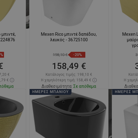
 μπιντέ,
Mexen Rico μπιντέ δαπέδου,
Mexen L
5224876
λευκός - 36725100
μαύρ
γρ
9%
198,10 €
-20%
3
€
158,49 €
7,20 €
Κατάλογος τιμής:
198,10 €
Κατά
,79 €
Η χαμηλότερη τιμή: 158,49 €
Η χαμηλ
πόθεμα
Διαθεσιμότητα:
Σε απόθεμα
Διαθεσ
ΗΜΈΡΕΣ ΜΠΆΝΙΟΥ
ΗΜΈΡΕΣ Μ
ι
Στο καλάθι
απημένα
Σύγκριση
favorite_border
Αγαπημένα
Σύγκ