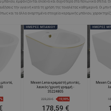
ου μπάνιου, εμφανίζονται ολοένα και συχνότερα στα πολωνικά σπίτια. Ό
αυξήσεις την υγιεινή κατά τη χρήση της τουαλέτας καθημερινά.
Οι μπιν
 Όπως και τα άλλα αναρτημένα στοιχεία κεραμικής μπάνιου, χαρακτηρί
ΗΜΈΡΕΣ ΜΠΆΝΙΟΥ
ΗΜΈΡΕΣ Μ
 μπιντέ,
Mexen Lena κρεμαστή μπιντές,
Mexen Ca
00
λευκός/χρυσή γραμμή -
λ
35224805
8%
223,20 €
-19,99%
1
€
178,59 €