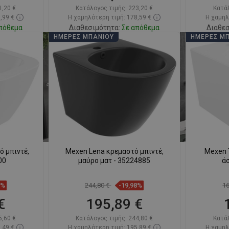
1,20 €
Κατάλογος τιμής:
223,20 €
Κατά
,99 €
Η χαμηλότερη τιμή: 178,59 €
Η χαμηλ
πόθεμα
Διαθεσιμότητα:
Σε απόθεμα
Διαθεσ
ΗΜΈΡΕΣ ΜΠΆΝΙΟΥ
ΗΜΈΡΕΣ Μ
ι
Στο καλάθι
απημένα
Σύγκριση
favorite_border
Αγαπημένα
Σύγκ
 μπιντέ,
Mexen Lena κρεμαστό μπιντέ,
Mexen 
00
μαύρο ματ - 35224885
ά
9%
244,80 €
-19,98%
1
€
195,89 €
5,60 €
Κατάλογος τιμής:
244,80 €
Κατά
,49 €
Η χαμηλότερη τιμή: 195,89 €
Η χαμηλ