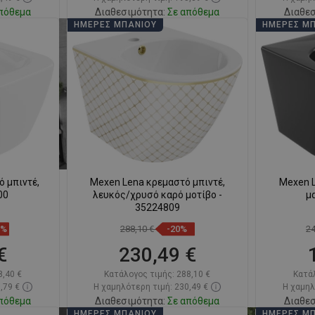
πόθεμα
Διαθεσιμότητα:
Σε απόθεμα
Διαθεσ
ΗΜΈΡΕΣ ΜΠΆΝΙΟΥ
ΗΜΈΡΕΣ Μ
ι
Στο καλάθι
απημένα
Σύγκριση
favorite_border
Αγαπημένα
Σύγκ
 μπιντέ,
Mexen Lena κρεμαστό μπιντέ,
Mexen L
00
λευκός/χρυσό καρό μοτίβο -
μ
35224809
6%
288,10 €
-20%
2
€
230,49 €
8,40 €
Κατάλογος τιμής:
288,10 €
Κατά
,79 €
Η χαμηλότερη τιμή: 230,49 €
Η χαμηλ
πόθεμα
Διαθεσιμότητα:
Σε απόθεμα
Διαθεσ
ΗΜΈΡΕΣ ΜΠΆΝΙΟΥ
ΗΜΈΡΕΣ Μ