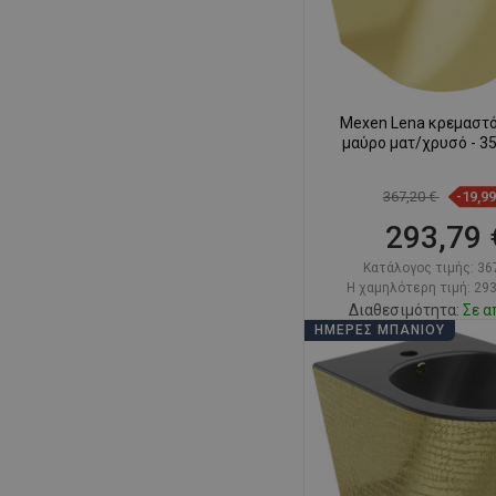
Mexen Lena κρεμαστό
μαύρο ματ/χρυσό - 3
367,20 €
-19,9
293,79 
Κατάλογος τιμής:
36
Η χαμηλότερη τιμή: 293
Διαθεσιμότητα:
Σε α
ΗΜΈΡΕΣ ΜΠΆΝΙΟΥ
Στο καλάθ
Σύγκριση
favorite_border
Αγ