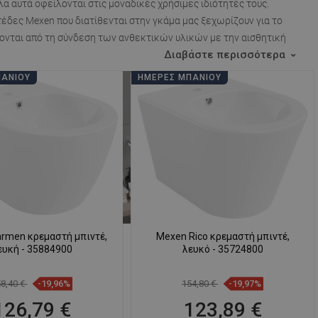
λα αυτά οφείλονται στις μοναδικές χρήσιμες ιδιότητές τους.
τέδες Mexen που διατίθενται στην γκάμα μας ξεχωρίζουν για το
ζονται από τη σύνδεση των ανθεκτικών υλικών με την αισθητική
Διαβάστε περισσότερα
ΠΆΝΙΟΥ
ΗΜΈΡΕΣ ΜΠΆΝΙΟΥ
rmen κρεμαστή μπιντέ,
Mexen Rico κρεμαστή μπιντέ,
ευκή - 35884900
λευκό - 35724800
58,40 €
-19,96%
154,80 €
-19,97%
126,79 €
123,89 €