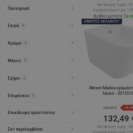
Κατάλογος τιμής:
15
Προσφορά
Η χαμηλότερη τιμή: 120
Διαθεσιμότητα:
Σε α
ΗΜΈΡΕΣ ΜΠΆΝΙΟΥ
Σειρά
9
Στο καλάθ
Σύγκριση
favorite_border
Αγ
Χρώμα
6
Μήκος
5
Σχήμα
2
Mexen Madox κρεμαστό
λευκό - 351551
Επιφάνεια
3
165,60 €
-19,9
Επικάλυψη προστασίας
132,49 
Κατάλογος τιμής:
16
Σετ περιλαμβάνει
Η χαμηλότερη τιμή: 132