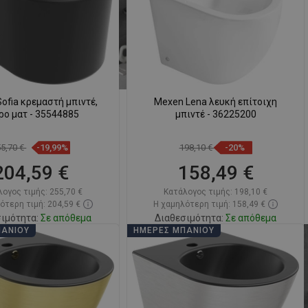
SWEDISH
FINNISH
PORTUGUESE
CROATIAN
ofia κρεμαστή μπιντέ,
Mexen Lena λευκή επίτοιχη
GREEK
ρο ματ - 35544885
μπιντέ - 36225200
SLOVENIAN
55,70 €
-19,99%
198,10 €
-20%
204,59 €
158,49 €
λογος τιμής:
255,70 €
Κατάλογος τιμής:
198,10 €
ότερη τιμή: 204,59 €
Η χαμηλότερη τιμή: 158,49 €
ιμότητα:
Σε απόθεμα
Διαθεσιμότητα:
Σε απόθεμα
ΠΆΝΙΟΥ
ΗΜΈΡΕΣ ΜΠΆΝΙΟΥ
Στο καλάθι
Στο καλάθι
ριση
favorite_border
Αγαπημένα
Σύγκριση
favorite_border
Αγαπημένα