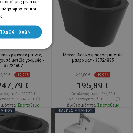
ότοπού μας με τους
ριση
favorite_border
Αγαπημένα
Σύγκριση
favorite_border
Αγαπημένα
ες πληροφορίες που
SLOVAK
ς.
Dowiedz się więcej
LITHUANIAN
ROMANIAN
ΠΟΔΟΧΉ ΌΛΩΝ
HUNGARIAN
FRENCH
ena κρεμαστό μπιντέ,
Mexen Rico κρεμαστός μπιντές,
ρυσό μοτίβο γραμμές -
μαύρο ματ - 35724885
ITALIAN
35224807
SPANISH
09,70 €
-19,99%
244,80 €
-19,98%
UKRAINIAN
247,79 €
195,89 €
BULGARIAN
λογος τιμής:
309,70 €
Κατάλογος τιμής:
244,80 €
ότερη τιμή: 247,79 €
Η χαμηλότερη τιμή: 195,89 €
ESTONIAN
ιμότητα:
Σε απόθεμα
Διαθεσιμότητα:
Σε απόθεμα
ΠΆΝΙΟΥ
ΗΜΈΡΕΣ ΜΠΆΝΙΟΥ
DUTCH
Στο καλάθι
Στο καλάθι
LATVIAN
ριση
favorite_border
Αγαπημένα
Σύγκριση
favorite_border
Αγαπημένα
DANISH