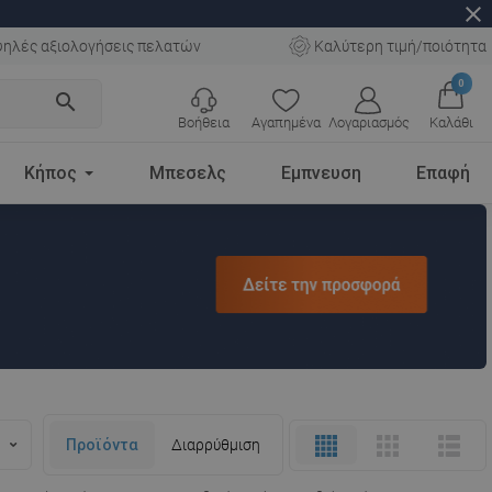
close
ηλές αξιολογήσεις πελατών
Καλύτερη τιμή/ποιότητα
0
search
Βοήθεια
Αγαπημένα
Λογαριασμός
Καλάθι
Κήπος
Μπεσελς
Εμπνευση
Επαφή
Προϊόντα
Διαρρύθμιση