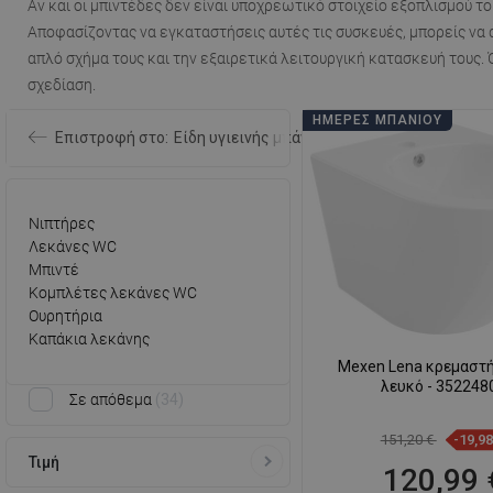
Αν και οι μπιντέδες δεν είναι υποχρεωτικό στοιχείο εξοπλισμού τ
Αποφασίζοντας να εγκαταστήσεις αυτές τις συσκευές, μπορείς να 
απλό σχήμα τους και την εξαιρετικά λειτουργική κατασκευή τους.
σχεδίαση.
ΗΜΈΡΕΣ ΜΠΆΝΙΟΥ
Επιστροφή στο:
Είδη υγιεινής μπάνιου
Νιπτήρες
Λεκάνες WC
Μπιντέ
Κομπλέτες λεκάνες WC
Ουρητήρια
Καπάκια λεκάνης
Mexen Lena κρεμαστή
λευκό - 352248
Σε απόθεμα
34
151,20 €
-19,9
Τιμή
120,99 