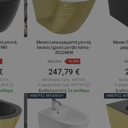
ό μπιντέ,
Mexen Lena κρεμαστή μπιντέ,
Mexen S
4985
λευκός/χρυσό μοτίβο λέπια -
μαύ
35224808
309,70 €
-19,99%
2
€
247,79 €
2,10 €
Κατάλογος τιμής:
309,70 €
Κατά
,69 €
Η χαμηλότερη τιμή: 247,79 €
Η χαμηλ
πόθεμα
Διαθεσιμότητα:
Σε απόθεμα
Διαθεσ
ΗΜΈΡΕΣ ΜΠΆΝΙΟΥ
ΗΜΈΡΕΣ Μ
ι
Στο καλάθι
απημένα
Σύγκριση
favorite_border
Αγαπημένα
Σύγκ