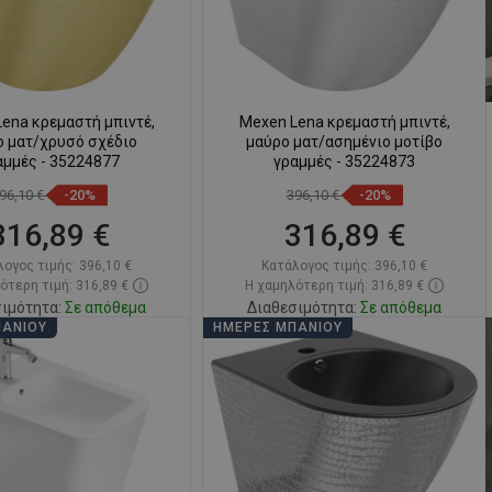
ena κρεμαστή μπιντέ,
Mexen Lena κρεμαστή μπιντέ,
ο ματ/χρυσό σχέδιο
μαύρο ματ/ασημένιο μοτίβο
αμμές - 35224877
γραμμές - 35224873
96,10 €
-20%
396,10 €
-20%
316,89 €
316,89 €
λογος τιμής:
396,10 €
Κατάλογος τιμής:
396,10 €
ότερη τιμή: 316,89 €
Η χαμηλότερη τιμή: 316,89 €
ιμότητα:
Σε απόθεμα
Διαθεσιμότητα:
Σε απόθεμα
ΠΆΝΙΟΥ
ΗΜΈΡΕΣ ΜΠΆΝΙΟΥ
Στο καλάθι
Στο καλάθι
ριση
favorite_border
Αγαπημένα
Σύγκριση
favorite_border
Αγαπημένα