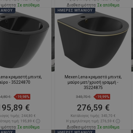
ιμότητα:
Σε απόθεμα
Διαθεσιμότητα:
Σε απόθεμα
ΠΆΝΙΟΥ
ΗΜΈΡΕΣ ΜΠΆΝΙΟΥ
Στο καλάθι
Στο καλάθι
ριση
favorite_border
Αγαπημένα
Σύγκριση
favorite_border
Αγαπημένα
ena κρεμαστή μπιντέ,
Mexen Lena κρεμαστό μπιντέ,
αύρο - 35224870
μαύρο ματ/χρυσή γραμμή -
35224875
44,80 €
-19,98%
345,70 €
-19,99%
195,89 €
276,59 €
λογος τιμής:
244,80 €
Κατάλογος τιμής:
345,70 €
ότερη τιμή: 195,89 €
Η χαμηλότερη τιμή: 276,59 €
ιμότητα:
Σε απόθεμα
Διαθεσιμότητα:
Σε απόθεμα
ΠΆΝΙΟΥ
ΗΜΈΡΕΣ ΜΠΆΝΙΟΥ