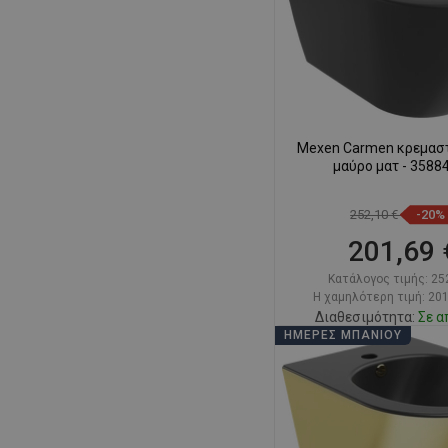
Mexen Carmen κρεμαστ
μαύρο ματ - 3588
252,10 €
-20%
201,69 
Κατάλογος τιμής:
25
Η χαμηλότερη τιμή: 201
Διαθεσιμότητα:
Σε α
ΗΜΈΡΕΣ ΜΠΆΝΙΟΥ
Στο καλάθ
Σύγκριση
favorite_border
Αγ