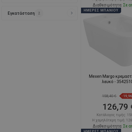
Διαθεσιμότητα:
Σε α
ΗΜΈΡΕΣ ΜΠΆΝΙΟΥ
Εγκατάσταση
2
Στο καλάθ
Σύγκριση
favorite_border
Αγ
Mexen Margo κρεμαστό
λευκό - 354251
158,40 €
-19,9
126,79 
Κατάλογος τιμής:
15
Η χαμηλότερη τιμή: 126
Διαθεσιμότητα:
Σε α
ΗΜΈΡΕΣ ΜΠΆΝΙΟΥ