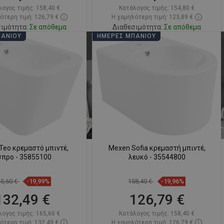
λογος τιμής:
158,40 €
Κατάλογος τιμής:
154,80 €
ότερη τιμή: 126,79 €
Η χαμηλότερη τιμή: 123,89 €
ιμότητα:
Σε απόθεμα
Διαθεσιμότητα:
Σε απόθεμα
ΠΆΝΙΟΥ
ΗΜΈΡΕΣ ΜΠΆΝΙΟΥ
Στο καλάθι
Στο καλάθι
ριση
favorite_border
Αγαπημένα
Σύγκριση
favorite_border
Αγαπημένα
Teo κρεμαστό μπιντέ,
Mexen Sofia κρεμαστή μπιντέ,
σπρο - 35855100
λευκό - 35544800
65,60 €
-19,99%
158,40 €
-19,96%
132,49 €
126,79 €
λογος τιμής:
165,60 €
Κατάλογος τιμής:
158,40 €
ότερη τιμή: 132,49 €
Η χαμηλότερη τιμή: 126,79 €