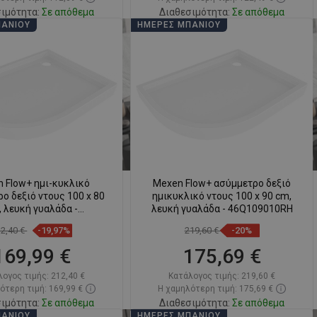
ιμότητα:
Σε απόθεμα
Διαθεσιμότητα:
Σε απόθεμα
ΠΆΝΙΟΥ
ΗΜΈΡΕΣ ΜΠΆΝΙΟΥ
Στο καλάθι
Στο καλάθι
ριση
favorite_border
Αγαπημένα
Σύγκριση
favorite_border
Αγαπημένα
 Flow+ ημι-κυκλικό
Mexen Flow+ ασύμμετρο δεξιό
ο δεξιό ντους 100 x 80
ημικυκλικό ντους 100 x 90 cm,
 λευκή γυαλάδα -
λευκή γυαλάδα - 46Q109010RH
46Q108010RH
12,40 €
-19,97%
219,60 €
-20%
169,99 €
175,69 €
λογος τιμής:
212,40 €
Κατάλογος τιμής:
219,60 €
ότερη τιμή: 169,99 €
Η χαμηλότερη τιμή: 175,69 €
ιμότητα:
Σε απόθεμα
Διαθεσιμότητα:
Σε απόθεμα
ΠΆΝΙΟΥ
ΗΜΈΡΕΣ ΜΠΆΝΙΟΥ