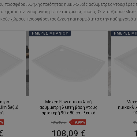
, προσφέρει υψηλής ποιότητας ημικυκλικές ασύμμετρες ντουζιέρες πο
κευής και την εναρμόνιση με τις τρέχουσες τάσεις. Οι ντουζιέρες Mexe
ρικούς χώρους, προσφέροντας άνεση και κομψότητα στην καθημερινότη
ΗΜΈΡΕΣ ΜΠΆΝΙΟΥ
ΗΜΈΡΕΣ Μ
ετρο
Mexen Flow ημικυκλική
Mexe
lim δεξιά
ασύμμετρη λεπτή βάση ντους
ημικυκλι
κή
αριστερή 90 x 80 cm, λευκό
9
9%
135,10 €
-19,99%
1
€
108,09 €