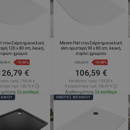
SWEDISH
FINNISH
PORTUGUESE
CROATIAN
t ντουζιέρα ημικυκλική
Mexen Flat ντουζιέρα ημικυκλική
GREEK
τερή 120 x 80 cm, λευκή,
slim αριστερή 90 x 80 cm, λευκή,
σιφώνι χρώμιο
σιφόνι χρωμίου
SLOVENIAN
58,40 €
-19,96%
133,20 €
-19,98%
126,79 €
106,59 €
λογος τιμής:
158,40 €
Κατάλογος τιμής:
133,20 €
ότερη τιμή: 126,79 €
Η χαμηλότερη τιμή: 106,59 €
ιμότητα:
Σε απόθεμα
Διαθεσιμότητα:
Σε απόθεμα
ΠΆΝΙΟΥ
ΗΜΈΡΕΣ ΜΠΆΝΙΟΥ
Στο καλάθι
Στο καλάθι
ριση
favorite_border
Αγαπημένα
Σύγκριση
favorite_border
Αγαπημένα