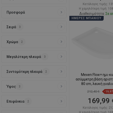
Κατάλογος τιμής:
13
Η χαμηλότερη τιμή: 108
Προσφορά
Διαθεσιμότητα:
Σε α
ΗΜΈΡΕΣ ΜΠΆΝΙΟΥ
Στο καλάθ
Σειρά
3
Σύγκριση
favorite_border
Αγ
Χρώμα
2
Μεγαλύτερη πλευρά
3
Συντομότερη πλευρά
2
Mexen Flow+ ημι-κ
ασύμμετρη βάση αριστ
80 cm, λευκή γυαλ
Ύψος
3
212,40 €
-19,9
169,99 
Επιφάνεια
2
Κατάλογος τιμής:
21
Η χαμηλότερη τιμή: 169