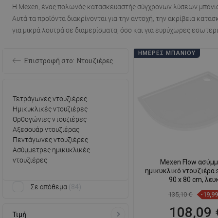
Η Mexen, ένας πολωνός κατασκευαστής σύγχρονων λύσεων μπάνιου
Αυτά τα προϊόντα διακρίνονται για την αντοχή, την ακρίβεια κατασ
για μικρά λουτρά σε διαμερίσματα, όσο και για ευρύχωρες εσωτε
ΗΜΈΡΕΣ ΜΠΆΝΙΟΥ
Επιστροφή στο:
Ντουζιέρες
Τετράγωνες ντουζιέρες
Ημικυκλικές ντουζιέρες
Ορθογώνιες ντουζιέρες
Αξεσουάρ ντουζιέρας
Πεντάγωνες ντουζιέρες
Ασύμμετρες ημικυκλικές
ντουζιέρες
Mexen Flow ασύμμ
ημικυκλικό ντουζιέρα s
90 x 80 cm, λευ
Σε απόθεμα
84
135,10 €
-19,9
108,09 
Τιμή