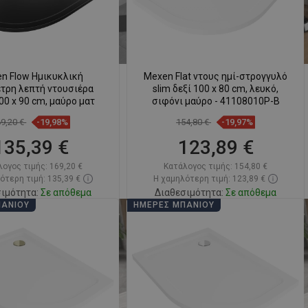
n Flow Ημικυκλική
Mexen Flat ντους ημί-στρογγυλό
τρη λεπτή ντουσιέρα
slim δεξί 100 x 80 cm, λευκό,
00 x 90 cm, μαύρο ματ
σιφόνι μαύρο - 41108010P-B
69,20 €
-19,98%
154,80 €
-19,97%
135,39 €
123,89 €
λογος τιμής:
169,20 €
Κατάλογος τιμής:
154,80 €
ότερη τιμή: 135,39 €
Η χαμηλότερη τιμή: 123,89 €
ιμότητα:
Σε απόθεμα
Διαθεσιμότητα:
Σε απόθεμα
ΠΆΝΙΟΥ
ΗΜΈΡΕΣ ΜΠΆΝΙΟΥ
Στο καλάθι
Στο καλάθι
ριση
favorite_border
Αγαπημένα
Σύγκριση
favorite_border
Αγαπημένα