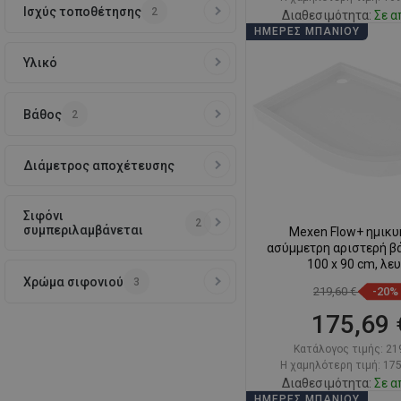
Ισχύς τοποθέτησης
2
Διαθεσιμότητα:
Σε α
ΗΜΈΡΕΣ ΜΠΆΝΙΟΥ
Στο καλάθ
Υλικό
Σύγκριση
favorite_border
Αγ
Βάθος
2
Διάμετρος αποχέτευσης
Σιφόνι
2
συμπεριλαμβάνεται
Mexen Flow+ ημικυ
ασύμμετρη αριστερή β
100 x 90 cm, λε
Χρώμα σιφονιού
3
219,60 €
-20%
175,69 
Κατάλογος τιμής:
21
Η χαμηλότερη τιμή: 175
Διαθεσιμότητα:
Σε α
ΗΜΈΡΕΣ ΜΠΆΝΙΟΥ