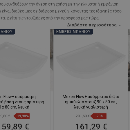
υ συνδυάζουν την άνεση στη χρήση με την ελκυστική εμφάνιση.
n είναι διαθέσιμες σε διάφορα μεγέθη, κάνοντάς τες ιδανικές τόσο
τα. Δείτε τις ντουζιέρες από την προσφορά μας τώρα!
Διαβάστε περισσότερα
ΠΆΝΙΟΥ
ΗΜΈΡΕΣ ΜΠΆΝΙΟΥ
n Flow+ ασύμμετρη
Mexen Flow+ ασύμμετρο δεξιό
κή βάση ντους αριστερή
ημικύκλιο ντουζ 90 x 80 εκ.,
0 x 80 cm, λευκή
λευκή γυαλιστερή
99,80 €
-19,98%
201,60 €
-20%
159,89 €
161,29 €