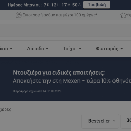
Προβολή
7
12
17
49
Ημέρες Μπάνιου:
D
H
M
S
Επιστροφή ακόμα και μέχρι 100 ημέρες*
Υψ
άκια
Δάπεδα
Τοίχοι
Φωτισμός
ζιέρες
3
Bestseller