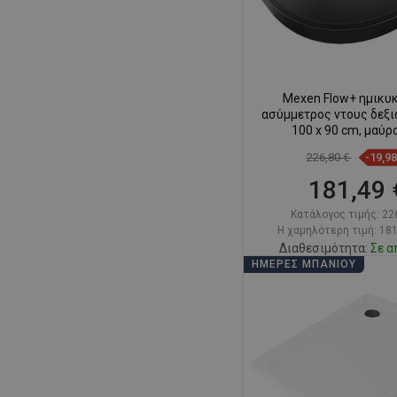
Mexen Flow+ ημικυ
ασύμμετρος ντους δεξι
100 x 90 cm, μαύρ
226,80 €
-19,9
181,49 
Κατάλογος τιμής:
22
Η χαμηλότερη τιμή: 181
Διαθεσιμότητα:
Σε α
ΗΜΈΡΕΣ ΜΠΆΝΙΟΥ
Στο καλάθ
Σύγκριση
favorite_border
Αγ