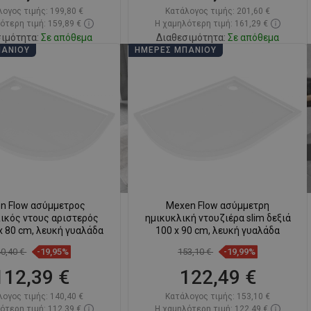
λογος τιμής:
199,80 €
Κατάλογος τιμής:
201,60 €
ότερη τιμή: 159,89 €
Η χαμηλότερη τιμή: 161,29 €
ιμότητα:
Σε απόθεμα
Διαθεσιμότητα:
Σε απόθεμα
ΠΆΝΙΟΥ
ΗΜΈΡΕΣ ΜΠΆΝΙΟΥ
Στο καλάθι
Στο καλάθι
ριση
favorite_border
Αγαπημένα
Σύγκριση
favorite_border
Αγαπημένα
n Flow ασύμμετρος
Mexen Flow ασύμμετρη
ικός ντους αριστερός
ημικυκλική ντουζιέρα slim δεξιά
 x 80 cm, λευκή γυαλάδα
100 x 90 cm, λευκή γυαλάδα
40,40 €
-19,95%
153,10 €
-19,99%
112,39 €
122,49 €
λογος τιμής:
140,40 €
Κατάλογος τιμής:
153,10 €
ότερη τιμή: 112,39 €
Η χαμηλότερη τιμή: 122,49 €