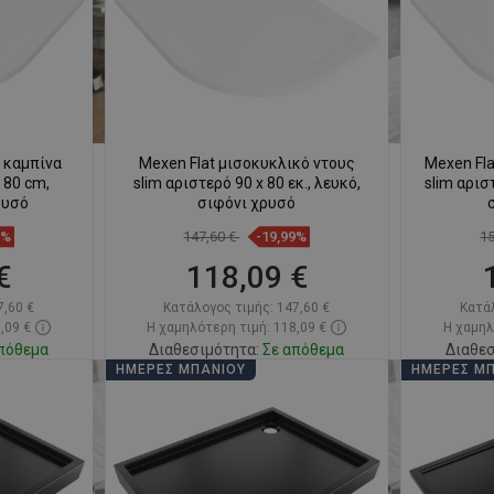
ή καμπίνα
Mexen Flat μισοκυκλικό ντους
Mexen Fla
 80 cm,
slim αριστερό 90 x 80 εκ., λευκό,
slim αρισ
ρυσό
σιφόνι χρυσό
9%
147,60 €
-19,99%
1
€
118,09 €
7,60 €
Κατάλογος τιμής:
147,60 €
Κατά
,09 €
Η χαμηλότερη τιμή: 118,09 €
Η χαμηλ
πόθεμα
Διαθεσιμότητα:
Σε απόθεμα
Διαθεσ
ΗΜΈΡΕΣ ΜΠΆΝΙΟΥ
ΗΜΈΡΕΣ Μ
ι
Στο καλάθι
απημένα
Σύγκριση
favorite_border
Αγαπημένα
Σύγκ