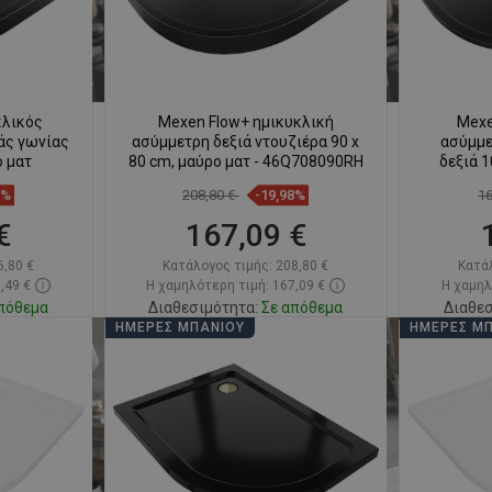
κλικός
Mexen Flow+ ημικυκλική
Mexe
άς γωνίας
ασύμμετρη δεξιά ντουζιέρα 90 x
ασύμμε
ο ματ
80 cm, μαύρο ματ - 46Q708090RH
δεξιά 1
8%
208,80 €
-19,98%
1
€
167,09 €
6,80 €
Κατάλογος τιμής:
208,80 €
Κατά
,49 €
Η χαμηλότερη τιμή: 167,09 €
Η χαμηλ
πόθεμα
Διαθεσιμότητα:
Σε απόθεμα
Διαθεσ
ΗΜΈΡΕΣ ΜΠΆΝΙΟΥ
ΗΜΈΡΕΣ Μ
ι
Στο καλάθι
απημένα
Σύγκριση
favorite_border
Αγαπημένα
Σύγκ