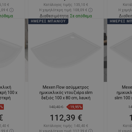
5,10 €
Κατάλογος τιμής:
135,10 €
Κατά
,09 €
Η χαμηλότερη τιμή: 108,09 €
Η χαμηλ
πόθεμα
Διαθεσιμότητα:
Σε απόθεμα
Διαθεσ
ΗΜΈΡΕΣ ΜΠΆΝΙΟΥ
ΗΜΈΡΕΣ Μ
ι
Στο καλάθι
απημένα
Σύγκριση
favorite_border
Αγαπημένα
Σύγκ
υκλική
Mexen Flow ασύμμετρος
Mexe
ερή 100 x
ημικυκλικός ντουζιέρα slim
ημικυκλ
ιστερή
δεξιός 100 x 80 cm, λευκή
slim 100
7%
140,40 €
-19,95%
1
€
112,39 €
2,40 €
Κατάλογος τιμής:
140,40 €
Κατά
,99 €
Η χαμηλότερη τιμή: 112,39 €
Η χαμηλ