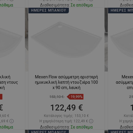
πόθεμα
Διαθεσιμότητα:
Σε απόθεμα
Διαθεσ
ΗΜΈΡΕΣ ΜΠΆΝΙΟΥ
ΗΜΈΡΕΣ Μ
ι
Στο καλάθι
απημένα
Σύγκριση
favorite_border
Αγαπημένα
Σύγκ
κλική
Mexen Flow ασύμμετρη αριστερή
Mexen
άση ντους
ημικυκλική λεπτή ντουζιέρα 100
ασύμμετρ
υκή
x 90 cm, λευκή
cm,
153,10 €
-19,99%
2
€
122,49 €
9,60 €
Κατάλογος τιμής:
153,10 €
Κατά
,69 €
Η χαμηλότερη τιμή: 122,49 €
Η χαμηλ
πόθεμα
Διαθεσιμότητα:
Σε απόθεμα
Διαθεσ
ΗΜΈΡΕΣ ΜΠΆΝΙΟΥ
ΗΜΈΡΕΣ Μ