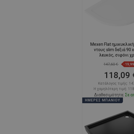
Mexen Flat ημικυκλικ
ντους slim δεξιά 90 x
λευκός, σιφόνι χ
147,60 €
-19,9
118,09 
Κατάλογος τιμής:
14
Η χαμηλότερη τιμή: 118
Διαθεσιμότητα:
Σε α
ΗΜΈΡΕΣ ΜΠΆΝΙΟΥ
Στο καλάθ
Σύγκριση
favorite_border
Αγ