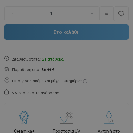
favorite_border
-
+
Στο καλάθι
Διαθεσιμότητα:
Σε απόθεμα
Παράδοση από:
36.99 €
Επιστροφή ακόμη και μέχρι 100 ημέρες
άτομα
το αγόρασαν.
2
9
6
3
Ceramika+
Προστασία UV
Αντοχή στο