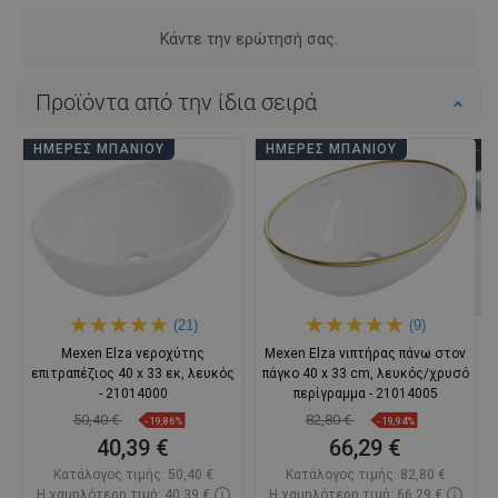
Κάντε την ερώτησή σας.
Προϊόντα από την ίδια σειρά
ΗΜΈΡΕΣ ΜΠΆΝΙΟΥ
ΗΜΈΡΕΣ ΜΠΆΝΙΟΥ
(21)
(9)
Mexen Elza νεροχύτης
Mexen Elza νιπτήρας πάνω στον
επιτραπέζιος 40 x 33 εκ, λευκός
πάγκο 40 x 33 cm, λευκός/χρυσό
- 21014000
περίγραμμα - 21014005
50,40 €
82,80 €
-19,86%
-19,94%
40,39 €
66,29 €
Κατάλογος τιμής:
50,40 €
Κατάλογος τιμής:
82,80 €
Η χαμηλότερη τιμή: 40,39 €
Η χαμηλότερη τιμή: 66,29 €