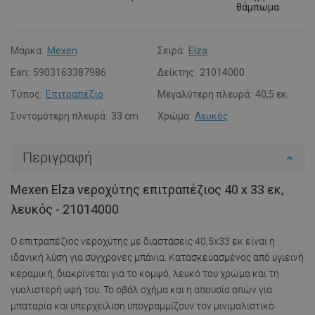
θάμπωμα
Μάρκα:
Mexen
Σειρά:
Elza
Ean:
5903163387986
Δείκτης:
21014000
Τύπος:
Επιτραπέζιο
Μεγαλύτερη πλευρά:
40,5 εκ.
Συντομότερη πλευρά:
33 cm
Χρώμα:
Λευκός
Περιγραφή
Mexen Elza νεροχύτης επιτραπέζιος 40 x 33 εκ,
λευκός - 21014000
Ο επιτραπέζιος νεροχύτης με διαστάσεις 40,5x33 εκ είναι η
ιδανική λύση για σύγχρονες μπάνια. Κατασκευασμένος από υγιεινή
κεραμική, διακρίνεται για το κομψό, λευκό του χρώμα και τη
γυαλιστερή υφή του. Το οβάλ σχήμα και η απουσία οπών για
μπαταρία και υπερχείλιση υπογραμμίζουν τον μινιμαλιστικό