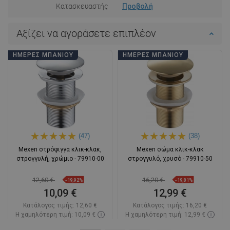
Κατασκευαστής
Προβολή
Αξίζει να αγοράσετε επιπλέον
ΗΜΈΡΕΣ ΜΠΆΝΙΟΥ
ΗΜΈΡΕΣ ΜΠΆΝΙΟΥ
(47)
(38)
Mexen στρόφιγγα κλικ-κλακ,
Mexen σώμα κλικ-κλακ
στρογγυλή, χρώμιο - 79910-00
στρογγυλό, χρυσό - 79910-50
12,60 €
16,20 €
-19,92%
-19,81%
10,09 €
12,99 €
Κατάλογος τιμής:
12,60 €
Κατάλογος τιμής:
16,20 €
Η χαμηλότερη τιμή: 10,09 €
Η χαμηλότερη τιμή: 12,99 €
Διαθεσιμότητα:
Σε απόθεμα
Διαθεσιμότητα:
Σε απόθεμα