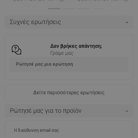
Διαθεσιμότητα:
Σε απόθεμα
Διαθεσιμότητα:
Σε απόθεμα
Στο καλάθι
Στο καλάθι
Συχνές ερωτήσεις
Σύγκριση
favorite_border
Αγαπημένα
Σύγκριση
favorite_border
Αγαπημένα
Δεν βρήκες απάντηση;
Γράψε μας
Ρώτησέ μας μια ερώτηση
Δείτε περισσότερες ερωτήσεις
Ρώτησέ μας για το προϊόν