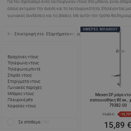
Για τον σχεδιασμό ενός λειτουργικού ντους στο μπάνιο, είναι απαρα
όσους εκτιμούν την άνεση και τη λειτουργικότητα. Επιλέγοντας μι
γωνιακές συνδέσεις και τις βάσεις. Με αυτόν τον τρόπο θα δημιο
ΗΜΈΡΕΣ ΜΠΆΝΙΟΥ
Επιστροφή στο:
Εξαρτήματα ντους
Βραχίονες ντους
Τηλέφωνα ντους
Τηλέφωνα μπιντέ
Σπιράλ ντους
Στηρίγματα ντους
Γωνιακές παροχές
Μπάρες ντους
Mexen DF ράγα ντο
Πλευρικά jets
σαπουνοθήκη 80 εκ., 
79382-00
Κεφαλές ντους
19,80 €
-19,75
Σε απόθεμα
16
15,89 