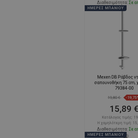
Διαθεσιμότητα:
Σε α
ΗΜΈΡΕΣ ΜΠΆΝΙΟΥ
Στο καλάθ
Σύγκριση
favorite_border
Αγ
Mexen DB Ράβδος ντ
σαπουνοθήκη 75 cm, 
79384-00
19,80 €
-19,75
15,89 
Κατάλογος τιμής:
19
Η χαμηλότερη τιμή: 15
Διαθεσιμότητα:
Σε α
ΗΜΈΡΕΣ ΜΠΆΝΙΟΥ