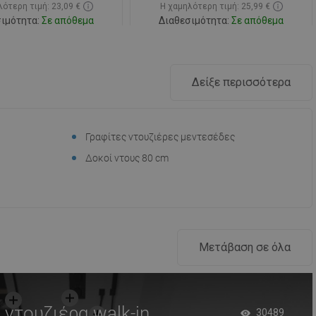
ότερη τιμή: 23,09 €
Η χαμηλότερη τιμή: 25,99 €
SWEDISH
ιμότητα:
Σε απόθεμα
Διαθεσιμότητα:
Σε απόθεμα
FINNISH
Στο καλάθι
Στο καλάθι
PORTUGUESE
ριση
favorite_border
Αγαπημένα
Σύγκριση
favorite_border
Αγαπημένα
Δείξε περισσότερα
CROATIAN
GREEK
Γραφίτες ντουζιέρες μεντεσέδες
SLOVENIAN
Δοκοί ντους 80 cm
Μετάβαση σε όλα
ντουζιέρα walk-in
30489