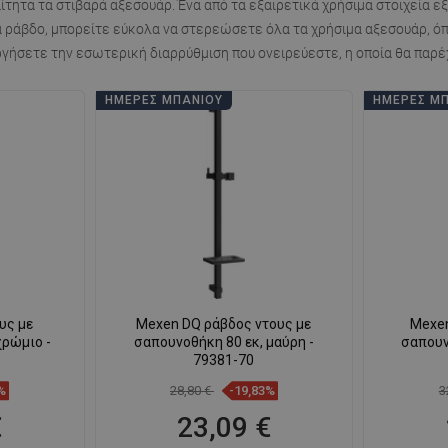
ίτητα τα στιβαρά αξεσουάρ. Ένα από τα εξαιρετικά χρήσιμα στοιχεία εξο
α ράβδο, μπορείτε εύκολα να στερεώσετε όλα τα χρήσιμα αξεσουάρ, όπω
υργήσετε την εσωτερική διαρρύθμιση που ονειρεύεστε, η οποία θα παρέ
ΗΜΈΡΕΣ ΜΠΆΝΙΟΥ
ΗΜΈΡΕΣ Μ
υς με
Mexen DQ ράβδος ντους με
Mexen
χρώμιο -
σαπουνοθήκη 80 εκ, μαύρη -
σαπουν
79381-70
%
28,80 €
-19,83%
3
€
23,09 €