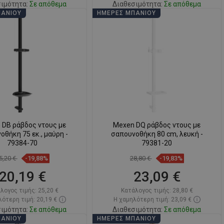
ιμότητα:
Σε απόθεμα
Διαθεσιμότητα:
Σε απόθεμα
ΠΆΝΙΟΥ
ΗΜΈΡΕΣ ΜΠΆΝΙΟΥ
Στο καλάθι
Στο καλάθι
ριση
favorite_border
Αγαπημένα
Σύγκριση
favorite_border
Αγαπημένα
 DB ράβδος ντους με
Mexen DQ ράβδος ντους με
οθήκη 75 εκ., μαύρη -
σαπουνοθήκη 80 cm, λευκή -
79384-70
79381-20
5,20 €
-19,88%
28,80 €
-19,83%
20,19 €
23,09 €
λογος τιμής:
25,20 €
Κατάλογος τιμής:
28,80 €
ότερη τιμή: 20,19 €
Η χαμηλότερη τιμή: 23,09 €
ιμότητα:
Σε απόθεμα
Διαθεσιμότητα:
Σε απόθεμα
ΠΆΝΙΟΥ
ΗΜΈΡΕΣ ΜΠΆΝΙΟΥ