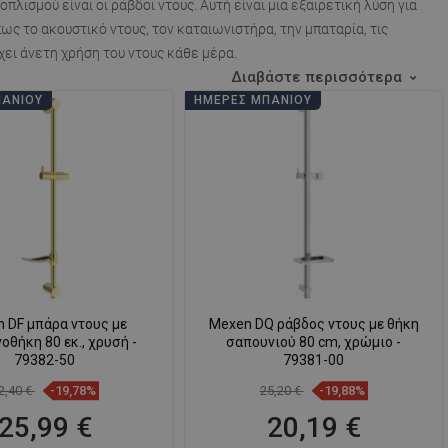
πλισμού είναι οι ράβδοι ντους. Αυτή είναι μια εξαιρετική λύση για
ς το ακουστικό ντους, τον καταιωνιστήρα, την μπαταρία, τις
χει άνετη χρήση του ντους κάθε μέρα.
Διαβάστε περισσότερα
ΠΆΝΙΟΥ
ΗΜΈΡΕΣ ΜΠΆΝΙΟΥ
 DF μπάρα ντους με
Mexen DQ ράβδος ντους με θήκη
οθήκη 80 εκ., χρυσή -
σαπουνιού 80 cm, χρώμιο -
79382-50
79381-00
2,40 €
-19,78%
25,20 €
-19,88%
25,99 €
20,19 €