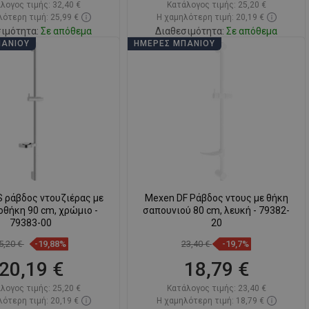
λογος τιμής:
32,40 €
Κατάλογος τιμής:
25,20 €
ότερη τιμή: 25,99 €
Η χαμηλότερη τιμή: 20,19 €
ιμότητα:
Σε απόθεμα
Διαθεσιμότητα:
Σε απόθεμα
ΠΆΝΙΟΥ
ΗΜΈΡΕΣ ΜΠΆΝΙΟΥ
Στο καλάθι
Στο καλάθι
ριση
favorite_border
Αγαπημένα
Σύγκριση
favorite_border
Αγαπημένα
 ράβδος ντουζιέρας με
Mexen DF Ράβδος ντους με θήκη
θήκη 90 cm, χρώμιο -
σαπουνιού 80 cm, λευκή - 79382-
79383-00
20
5,20 €
-19,88%
23,40 €
-19,7%
20,19 €
18,79 €
λογος τιμής:
25,20 €
Κατάλογος τιμής:
23,40 €
ότερη τιμή: 20,19 €
Η χαμηλότερη τιμή: 18,79 €