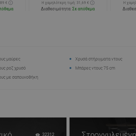
,89 €
Η χαμηλότερη τιμή: 31,69 €
Η χαμηλ
πόθεμα
Διαθεσιμότητα:
Σε απόθεμα
Διαθεσ
ι
Στο καλάθι
απημένα
Σύγκριση
favorite_border
Αγαπημένα
Σύγκ
ους μαύρες
Χρυσά στήριγματα ντους
υς ροζ χρυσό
Μπάρες ντους 75 cm
ους με σαπουνοθήκη
νικό
Στρογγυλεμένη 
32312