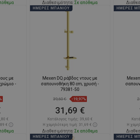
πόθεμα
Διαθεσιμότητα:
Σε απόθεμα
Διαθεσ
ΗΜΈΡΕΣ ΜΠΆΝΙΟΥ
ΗΜΈΡΕΣ Μ
ι
Στο καλάθι
απημένα
Σύγκριση
favorite_border
Αγαπημένα
Σύγκ
ους με
Mexen DQ ράβδος ντους με
Mexen
χρώμιο -
σαπουνοθήκη 80 cm, χρυσή -
σαπουν
79381-50
%
39,60 €
-19,97%
2
€
31,69 €
,80 €
Κατάλογος τιμής:
39,60 €
Κατά
,89 €
Η χαμηλότερη τιμή: 31,69 €
Η χαμηλ
πόθεμα
Διαθεσιμότητα:
Σε απόθεμα
Διαθεσ
ΗΜΈΡΕΣ ΜΠΆΝΙΟΥ
ΗΜΈΡΕΣ Μ