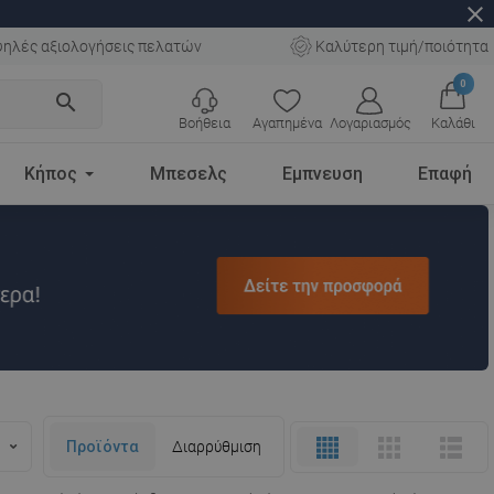
close
ηλές αξιολογήσεις πελατών
Καλύτερη τιμή/ποιότητα
0
search
Βοήθεια
Αγαπημένα
Λογαριασμός
Καλάθι
Κήπος
Μπεσελς
Εμπνευση
Επαφή
Προϊόντα
Διαρρύθμιση