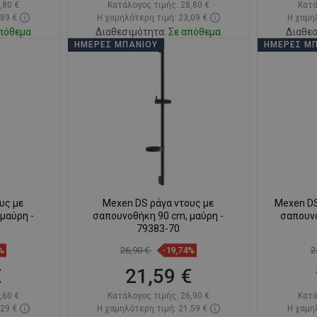
,80 €
Κατάλογος τιμής:
28,80 €
Κατά
,89 €
Η χαμηλότερη τιμή: 23,09 €
Η χαμηλ
πόθεμα
Διαθεσιμότητα:
Σε απόθεμα
Διαθεσ
ΗΜΈΡΕΣ ΜΠΆΝΙΟΥ
ΗΜΈΡΕΣ Μ
ι
Στο καλάθι
απημένα
Σύγκριση
favorite_border
Αγαπημένα
Σύγκ
υς με
Mexen DS ράγα ντους με
Mexen DS
μαύρη -
σαπουνοθήκη 90 cm, μαύρη -
σαπουνο
79383-70
%
26,90 €
-19,74%
2
€
21,59 €
,60 €
Κατάλογος τιμής:
26,90 €
Κατά
,29 €
Η χαμηλότερη τιμή: 21,59 €
Η χαμηλ