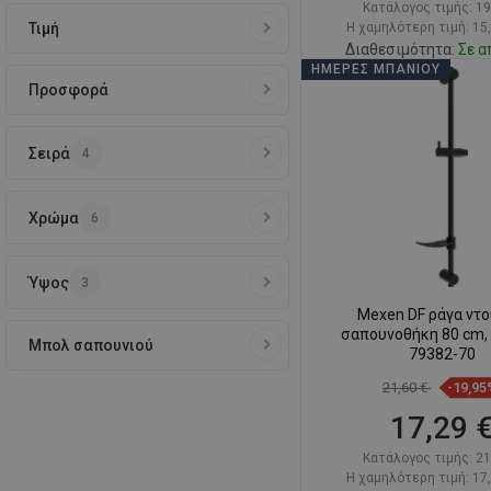
Κατάλογος τιμής:
19
Τιμή
Η χαμηλότερη τιμή: 15
Διαθεσιμότητα:
Σε α
ΗΜΈΡΕΣ ΜΠΆΝΙΟΥ
Προσφορά
Στο καλάθ
Σύγκριση
favorite_border
Αγ
Σειρά
4
Χρώμα
6
Ύψος
3
Mexen DF ράγα ντο
σαπουνοθήκη 80 cm, 
Μπολ σαπουνιού
79382-70
21,60 €
-19,95
17,29 
Κατάλογος τιμής:
21
Η χαμηλότερη τιμή: 17