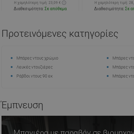
Η χαμηλότερη τιμή: 23,09 €
Η χαμηλότερη τιμή: 28
Διαθεσιμότητα:
Σε απόθεμα
Διαθεσιμότητα:
Σε α
Στο καλάθι
Στο καλάθ
Προτεινόμενες κατηγορίες
Σύγκριση
favorite_border
Αγαπημένα
Σύγκριση
favorite_border
Αγ
Μπάρες ντους χρώμιο
Μπάρες ντ
Λευκές ντουζιέρες
Μπάρες ντο
Ράβδοι ντους 90 εκ
Μπάρες ντ
Έμπνευση
Μπανιέρα με παραβάν σε βιομηχα