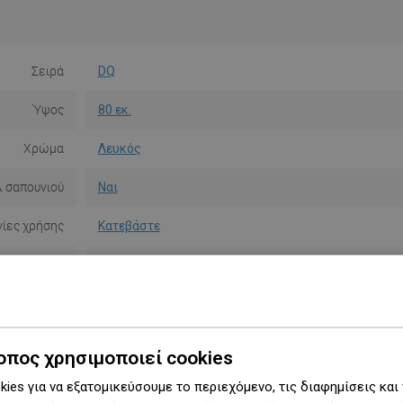
Σειρά
DQ
Ύψος
80 εκ.
Χρώμα
Λευκός
 σαπουνιού
Ναι
ίες χρήσης
Κατεβάστε
 ασφαλείας
Κατεβάστε
ι εγγύησης
Κατεβάστε
ασκευαστής
Προβολή
οπος χρησιμοποιεί cookies
ies για να εξατομικεύσουμε το περιεχόμενο, τις διαφημίσεις και