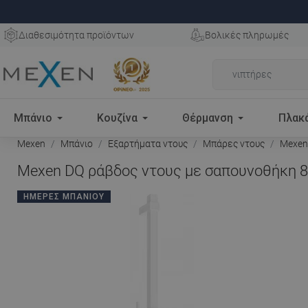
Διαθεσιμότητα προϊόντων
Βολικές πληρωμές
Μπάνιο
Κουζίνα
Θέρμανση
Πλακ
Mexen
Μπάνιο
Εξαρτήματα ντους
Μπάρες ντους
Mexen 
Mexen DQ ράβδος ντους με σαπουνοθήκη 80
ΗΜΈΡΕΣ ΜΠΆΝΙΟΥ