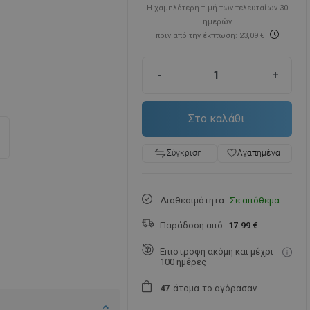
Η χαμηλότερη τιμή των τελευταίων 30
ημερών
πριν από την έκπτωση: 23,09 €
-
+
Στο καλάθι
favorite_border
Αγαπημένα
Σύγκριση
Διαθεσιμότητα:
Σε απόθεμα
Παράδοση από:
17.99 €
Επιστροφή ακόμη και μέχρι
100 ημέρες
άτομα
το αγόρασαν.
4
7