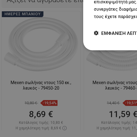
επισκεψιμότητά μας.
συνεργάτες διαφήμισ
ΗΜΈΡΕΣ ΜΠΆΝΙΟΥ
ΗΜΈΡΕΣ ΜΠΆΝΙΟΥ
τους έχετε παράσχει
ΕΜΦΆΝΙΣΗ ΛΕΠ
Mexen σωλήνας ντους 150 εκ.,
Mexen σωλήνας ντους
λευκός - 79450-20
λευκός - 79460
10,80 €
-19,54%
14,40 €
-19,51
8,69 €
11,59 
Κατάλογος τιμής:
10,80 €
Κατάλογος τιμής:
14
Η χαμηλότερη τιμή: 8,69 €
Η χαμηλότερη τιμή: 11
Διαθεσιμότητα:
Σε απόθεμα
Διαθεσιμότητα:
Σε α