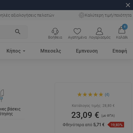
close
ηλές αξιολογήσεις πελατών
Καλύτερη τιμή/ποιότητα
0
search
Βοήθεια
Αγαπημένα
Λογαριασμός
Καλάθι
Κήπος
Μπεσελς
Εμπνευση
Επαφή
Mexen DQ ράβδος ντους με
(4)
σαπουνοθήκη 80 cm, λευκή -
79381-20
Κατάλογος τιμής:
28,80 €
νες βάσεις
23,09 €
έτησης
(με ΦΠΑ)
Φθηνότερα από
5,71 €
19,83%