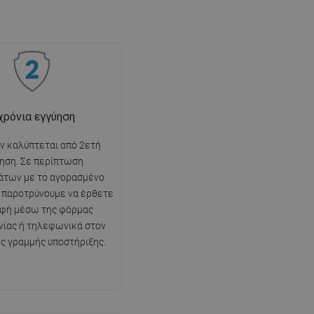
χρόνια εγγύηση
όν καλύπτεται από 2ετή
ηση. Σε περίπτωση
άτων με το αγορασμένο
ς παροτρύνουμε να έρθετε
αφή μέσω της φόρμας
νίας ή τηλεφωνικά στον
ης γραμμής υποστήριξης.