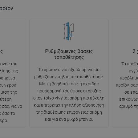
ροϊόν
ής
Ρυθμιζόμενες βάσεις
2 
τοποθέτησης
ογής του
Το προϊ
Το προϊόν είναι εξοπλισμένο με
λίσης της
εγγύ
ρυθμιζόμενες βάσεις τοποθέτησης.
ρέπει να
προβλημ
Με τη βοήθειά τους, η ακριβής
ου νερού
προϊόν, σα
προσαρμογή του ύψους στήριξης
θμιση της
σε επ
στον τοίχο γίνεται ακόμη πιο εύκολη
λύτερη
επικοινω
και επιτρέπει την πλήρη αξιοποίηση
σας, για να
αριθμό τ
της διαθέσιμης επιφάνειας ακόμη
ο όσο το
και για ένα μικρό μπάνιο.
ερο.