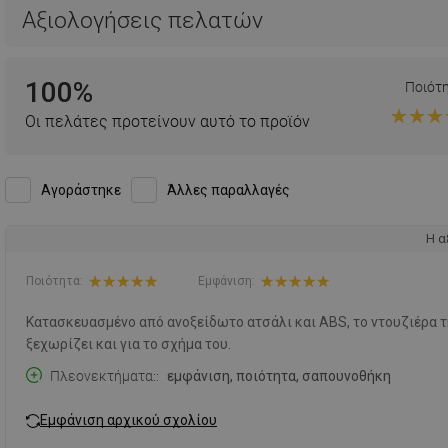
Αξιολογήσεις πελατών
100%
Ποιότ
Οι πελάτες προτείνουν αυτό το προϊόν
Αγοράστηκε
Άλλες παραλλαγές
Η α
Ποιότητα:
Εμφάνιση:
Κατασκευασμένο από ανοξείδωτο ατσάλι και ABS, το ντουζιέρα τ
ξεχωρίζει και για το σχήμα του.
Πλεονεκτήματα:
εμφάνιση, ποιότητα, σαπουνοθήκη
Εμφάνιση αρχικού σχολίου