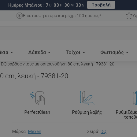
Προβολή
7
03
30
32
Ημέρες Μπάνιου:
D
H
M
S
Επιστροφή ακόμα και μέχρι 100 ημέρες*
Υψ
άκια
Δάπεδα
Τοίχοι
Φωτισμός
DQ ράβδος ντους με σαπουνοθήκη 80 cm, λευκή - 79381-20
 cm, λευκή - 79381-20
PerfectClean
Ρύθμιση λαβής
Ρυθμιζόμε
τοποθ
Μάρκα:
Mexen
Σειρά:
DQ