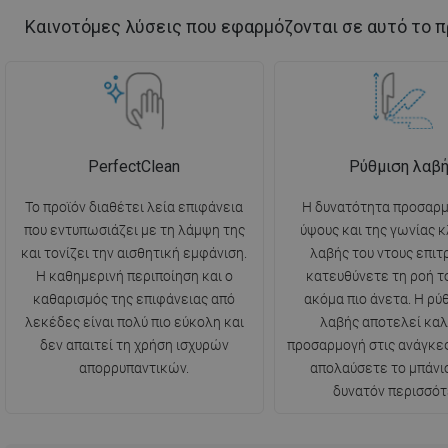
Καινοτόμες λύσεις που εφαρμόζονται σε αυτό το π
PerfectClean
Ρύθμιση λαβ
Το προϊόν διαθέτει λεία επιφάνεια
Η δυνατότητα προσαρμ
που εντυπωσιάζει με τη λάμψη της
ύψους και της γωνίας κ
και τονίζει την αισθητική εμφάνιση.
λαβής του ντους επιτ
Η καθημερινή περιποίηση και ο
κατευθύνετε τη ροή τ
καθαρισμός της επιφάνειας από
ακόμα πιο άνετα. Η ρύ
λεκέδες είναι πολύ πιο εύκολη και
λαβής αποτελεί κα
δεν απαιτεί τη χρήση ισχυρών
προσαρμογή στις ανάγκες 
απορρυπαντικών.
απολαύσετε το μπάνι
δυνατόν περισσότ