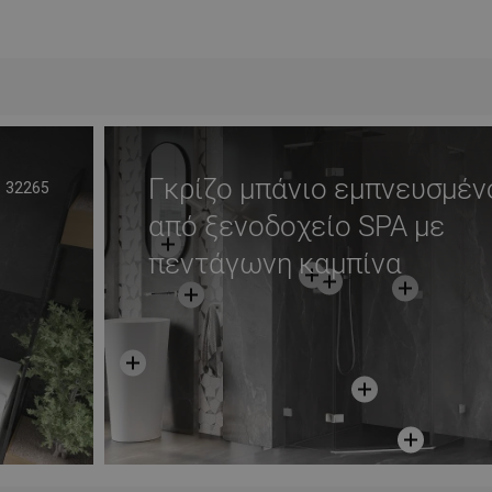
ι
Στο καλάθι
απημένα
Σύγκριση
favorite_border
Αγαπημένα
Σύγκ
Γκρίζο μπάνιο εμπνευσμέν
32265
από ξενοδοχείο SPA με
πεντάγωνη καμπίνα