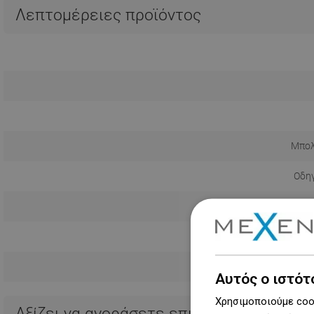
Λεπτομέρειες προϊόντος
Μπολ
Οδηγ
Πληροφορίες
Όρο
Κατ
Αυτός ο ιστότ
Χρησιμοποιούμε cook
Αξίζει να αγοράσετε επιπλέον