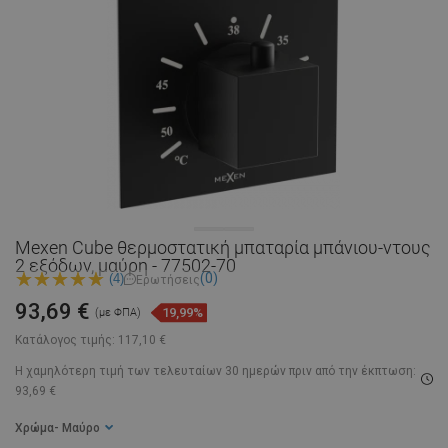
Mexen Cube θερμοστατική μπαταρία μπάνιου-ντους
2 εξόδων, μαύρη - 77502-70
(0)
(4)
Ερωτήσεις
93,69 €
19,99%
(με ΦΠΑ)
Κατάλογος τιμής:
117,10 €
Η χαμηλότερη τιμή των τελευταίων 30 ημερών
πριν από την έκπτωση:
93,69 €
Χρώμα
- Μαύρο