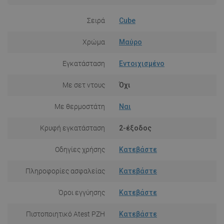
Σειρά
Cube
Χρώμα
Μαύρο
Εγκατάσταση
Εντοιχισμένο
Με σετ ντους
Όχι
Με θερμοστάτη
Ναι
Κρυφή εγκατάσταση
2-έξοδος
Οδηγίες χρήσης
Κατεβάστε
Πληροφορίες ασφαλείας
Κατεβάστε
Όροι εγγύησης
Κατεβάστε
Πιστοποιητικό Atest PZH
Κατεβάστε