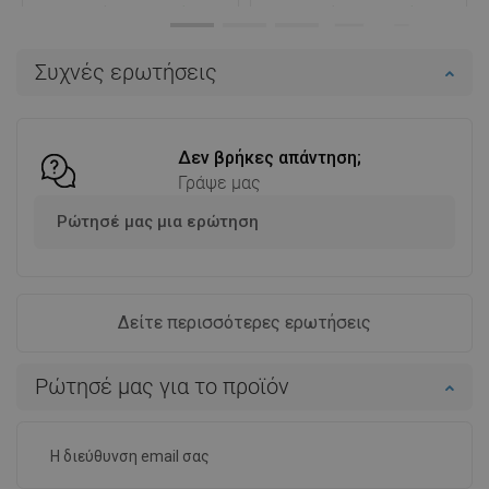
Διαθεσιμότητα:
Σε απόθεμα
Διαθεσιμότητα:
Σε απόθεμα
Στο καλάθι
Στο καλάθι
Συχνές ερωτήσεις
Σύγκριση
favorite_border
Αγαπημένα
Σύγκριση
favorite_border
Αγαπημένα
Δεν βρήκες απάντηση;
Γράψε μας
Ρώτησέ μας μια ερώτηση
Δείτε περισσότερες ερωτήσεις
Ρώτησέ μας για το προϊόν