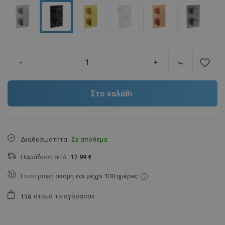
favorite_border
-
+
Στο καλάθι
Διαθεσιμότητα:
Σε απόθεμα
Παράδοση από:
17.99 €
Επιστροφή ακόμη και μέχρι 100 ημέρες
άτομα
το αγόρασαν.
1
1
6