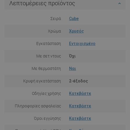
Λεπτομέρειες προϊόντος
Σειρά
Cube
Χρώμα
Χρυσός
Εγκατάσταση
Εντοιχισμένο
Με σετ ντους
Όχι
Με θερμοστάτη
Ναι
Κρυφή εγκατάσταση
2-έξοδος
Οδηγίες χρήσης
Κατεβάστε
Πληροφορίες ασφαλείας
Κατεβάστε
Όροι εγγύησης
Κατεβάστε