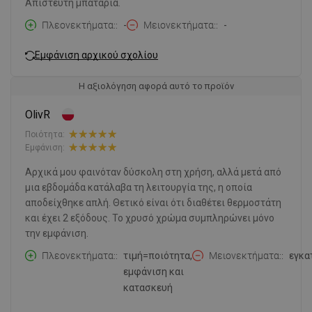
Απίστευτη μπαταρία.
Πλεονεκτήματα:
-
Μειονεκτήματα:
-
Εμφάνιση αρχικού σχολίου
Η αξιολόγηση αφορά αυτό το προϊόν
OlivR
Ποιότητα:
Εμφάνιση:
Αρχικά μου φαινόταν δύσκολη στη χρήση, αλλά μετά από
μια εβδομάδα κατάλαβα τη λειτουργία της, η οποία
αποδείχθηκε απλή. Θετικό είναι ότι διαθέτει θερμοστάτη
και έχει 2 εξόδους. Το χρυσό χρώμα συμπληρώνει μόνο
την εμφάνιση.
Πλεονεκτήματα:
τιμή=ποιότητα,
Μειονεκτήματα:
εγκα
εμφάνιση και
κατασκευή