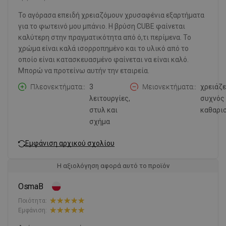
Το αγόρασα επειδή χρειαζόμουν χρυσαφένια εξαρτήματα
για το φωτεινό μου μπάνιο. Η βρύση CUBE φαίνεται
καλύτερη στην πραγματικότητα από ό,τι περίμενα. Το
χρώμα είναι καλά ισορροπημένο και το υλικό από το
οποίο είναι κατασκευασμένο φαίνεται να είναι καλό.
Μπορώ να προτείνω αυτήν την εταιρεία.
Πλεονεκτήματα:
3
Μειονεκτήματα:
χρειάζε
λειτουργίες,
συχνός
στυλ και
καθαρι
σχήμα
Εμφάνιση αρχικού σχολίου
Η αξιολόγηση αφορά αυτό το προϊόν
OsmaB
Ποιότητα:
Εμφάνιση: