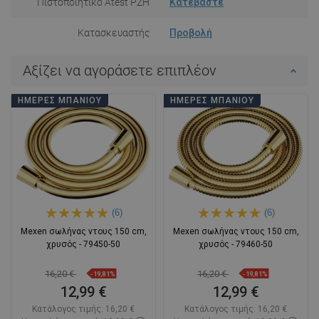
Πιστοποιητικό Atest PZH
Κατεβάστε
Κατασκευαστής
Προβολή
Αξίζει να αγοράσετε επιπλέον
ΗΜΈΡΕΣ ΜΠΆΝΙΟΥ
ΗΜΈΡΕΣ ΜΠΆΝΙΟΥ
(6)
(6)
Mexen σωλήνας ντους 150 cm,
Mexen σωλήνας ντους 150 cm,
χρυσός - 79450-50
χρυσός - 79460-50
16,20 €
16,20 €
-19,81%
-19,81%
12,99 €
12,99 €
Κατάλογος τιμής:
16,20 €
Κατάλογος τιμής:
16,20 €