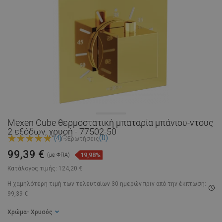
Mexen Cube θερμοστατική μπαταρία μπάνιου-ντους
2 εξόδων, χρυσή - 77502-50
(0)
(4)
Ερωτήσεις
99,39 €
19,98%
(με ΦΠΑ)
Κατάλογος τιμής:
124,20 €
Η χαμηλότερη τιμή των τελευταίων 30 ημερών
πριν από την έκπτωση:
99,39 €
Χρώμα
- Χρυσός