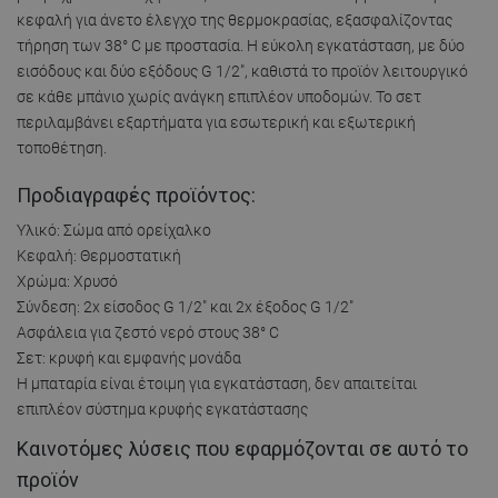
κεφαλή για άνετο έλεγχο της θερμοκρασίας, εξασφαλίζοντας
τήρηση των 38° C με προστασία. Η εύκολη εγκατάσταση, με δύο
εισόδους και δύο εξόδους G 1/2", καθιστά το προϊόν λειτουργικό
σε κάθε μπάνιο χωρίς ανάγκη επιπλέον υποδομών. Το σετ
περιλαμβάνει εξαρτήματα για εσωτερική και εξωτερική
τοποθέτηση.
Προδιαγραφές προϊόντος:
Υλικό: Σώμα από ορείχαλκο
Κεφαλή: Θερμοστατική
Χρώμα: Χρυσό
Σύνδεση: 2x είσοδος G 1/2" και 2x έξοδος G 1/2"
Ασφάλεια για ζεστό νερό στους 38° C
Σετ: κρυφή και εμφανής μονάδα
Η μπαταρία είναι έτοιμη για εγκατάσταση, δεν απαιτείται
επιπλέον σύστημα κρυφής εγκατάστασης
Καινοτόμες λύσεις που εφαρμόζονται σε αυτό το
προϊόν