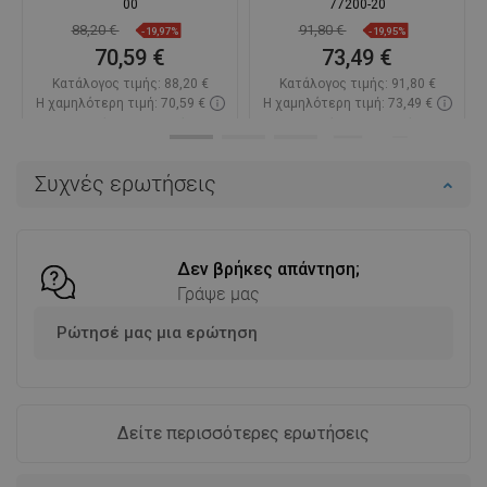
00
77200-20
88,20 €
91,80 €
-19,97%
-19,95%
70,59 €
73,49 €
Κατάλογος τιμής:
88,20 €
Κατάλογος τιμής:
91,80 €
Η χαμηλότερη τιμή: 70,59 €
Η χαμηλότερη τιμή: 73,49 €
Διαθεσιμότητα:
Σε απόθεμα
Διαθεσιμότητα:
Σε απόθεμα
Στο καλάθι
Στο καλάθι
Συχνές ερωτήσεις
Σύγκριση
favorite_border
Αγαπημένα
Σύγκριση
favorite_border
Αγαπημένα
Δεν βρήκες απάντηση;
Γράψε μας
Ρώτησέ μας μια ερώτηση
Δείτε περισσότερες ερωτήσεις