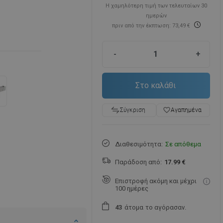
Η χαμηλότερη τιμή των τελευταίων 30
ημερών
πριν από την έκπτωση: 73,49 €
-
+
Στο καλάθι
favorite_border
Αγαπημένα
Σύγκριση
Διαθεσιμότητα:
Σε απόθεμα
Παράδοση από:
17.99 €
Επιστροφή ακόμη και μέχρι
100 ημέρες
άτομα
το αγόρασαν.
4
3