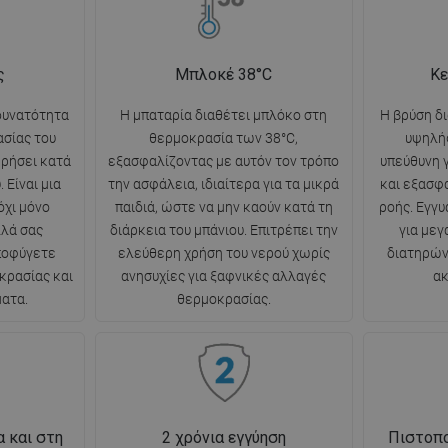
ς
Μπλοκέ 38°C
Κε
δυνατότητα
Η μπαταρία διαθέτει μπλόκο στη
Η βρύση δ
ασίας του
θερμοκρασία των 38°C,
υψηλής
ηρήσει κατά
εξασφαλίζοντας με αυτόν τον τρόπο
υπεύθυνη γ
 Είναι μια
την ασφάλεια, ιδιαίτερα για τα μικρά
και εξασφ
όχι μόνο
παιδιά, ώστε να μην καούν κατά τη
ροής. Εγγυ
λλά σας
διάρκεια του μπάνιου. Επιτρέπει την
για μεγ
αποφύγετε
ελεύθερη χρήση του νερού χωρίς
διατηρών
κρασίας και
ανησυχίες για ξαφνικές αλλαγές
ακ
ατα.
θερμοκρασίας.
 και στη
2 χρόνια εγγύηση
Πιστοπο