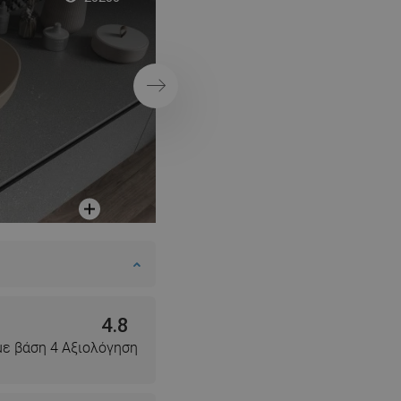
χρυσό
SWEDISH
FINNISH
PORTUGUESE
Επόμενο
CROATIAN
GREEK
SLOVENIAN
4.8
με βάση 4 Αξιολόγηση