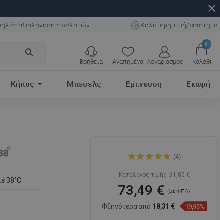
close
ηλές αξιολογήσεις πελατών
Καλύτερη τιμή/ποιότητα
0
search
Βοήθεια
Αγαπημένα
Λογαριασμός
Καλάθι
Κήπος
Μπεσελς
Εμπνευση
Επαφή
Mexen Cube θερμοστατικός
(4)
αναμεικτήρας ντους, λευκός
- 77200-20
Κατάλογος τιμής:
91,80 €
έ 38°C
73,49 €
(με ΦΠΑ)
Φθηνότερα από
18,31 €
19,95%