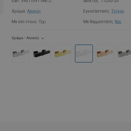
Ean:
5907709118812
Δείκτης:
77200-20
Χρώμα:
Λευκός
Εγκατάσταση:
Τοίχου
Με σετ ντους:
Όχι
Με θερμοστάτη:
Ναι
Χρώμα
- Λευκός