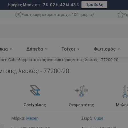
Προβολή
7
02
42
42
Ημέρες Μπάνιου:
D
H
M
S
Επιστροφή ακόμα και μέχρι 100 ημέρες*
Υψ
άκια
Δάπεδα
Τοίχοι
Φωτισμός
xen Cube θερμοστατικός αναμεικτήρας ντους, λευκός - 77200-20
τους, λευκός - 77200-20
Ορείχαλκος
Θερμοστάτης
Μπλοκ
Μάρκα:
Mexen
Σειρά:
Cube