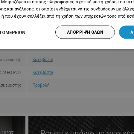
 Μοιραζόμαστε επίσης πληροφορίες σχετικά με τη χρήση του ιστ
 σετ ντους
Όχι
ης και ανάλυσης, οι οποίοι ενδέχεται να τις συνδυάσουν με άλλ
 ή που έχουν συλλέξει από τη χρήση των υπηρεσιών τους από εσά
θερμοστάτη
Ναι
ΤΟΜΕΡΕΙΏΝ
ΑΠΌΡΡΙΨΗ ΌΛΩΝ
Α
ς και ντους
Κατεβάστε
 ασφαλείας
Κατεβάστε
ι εγγύησης
Κατεβάστε
ό Atest PZH
Κατεβάστε
ασκευαστής
Προβολή
Ρουστίκ μπάνιο με φυσικέ
19337