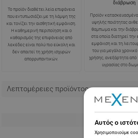
διάβρωση
Το προϊόν διαθέτει λεία επιφάνεια
Προϊόν κατασκευασμένο
που εντυπωσιάζει με τη λάμψη της
υψηλής ποιότητας ανθε
και τονίζει την αισθητική εμφάνιση.
θαμπωμα και την διάβρ
Η καθημερινή περιποίηση και ο
στα οποία διατηρεί την
καθαρισμός της επιφάνειας από
εμφάνιση και τη λειτου
λεκέδες είναι πολύ πιο εύκολη και
του για μεγάλο χρονικό
δεν απαιτεί τη χρήση ισχυρών
χρήσης, ανεξάρτητα από
απορρυπαντικών.
υγρασίας στο δωμά
Λεπτομέρειες προϊόντος
Αυτός ο ιστότ
Χρησιμοποιούμε cook
Ε