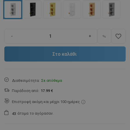
favorite_border
-
+
Στο καλάθι
Διαθεσιμότητα:
Σε απόθεμα
Παράδοση από:
17.99 €
Επιστροφή ακόμη και μέχρι 100 ημέρες
άτομα
το αγόρασαν.
4
3