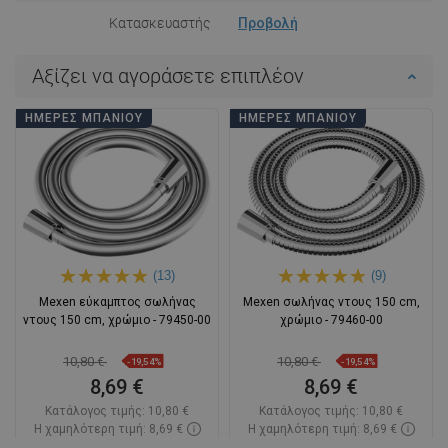
Κατασκευαστής
Προβολή
Αξίζει να αγοράσετε επιπλέον
ΗΜΈΡΕΣ ΜΠΆΝΙΟΥ
ΗΜΈΡΕΣ ΜΠΆΝΙΟΥ
(13)
(9)
Mexen εύκαμπτος σωλήνας
Mexen σωλήνας ντους 150 cm,
ντους 150 cm, χρώμιο - 79450-00
χρώμιο - 79460-00
10,80 €
10,80 €
-19,54%
-19,54%
8,69 €
8,69 €
Κατάλογος τιμής:
10,80 €
Κατάλογος τιμής:
10,80 €
Η χαμηλότερη τιμή: 8,69 €
Η χαμηλότερη τιμή: 8,69 €