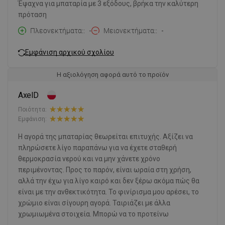
Έψαχνα για μπαταρία με 3 εξόδους, βρήκα την καλύτερη
πρόταση
Πλεονεκτήματα:
-
Μειονεκτήματα:
-
Εμφάνιση αρχικού σχολίου
Η αξιολόγηση αφορά αυτό το προϊόν
AxelD
Ποιότητα:
Εμφάνιση:
Η αγορά της μπαταρίας θεωρείται επιτυχής. Αξίζει να
πληρώσετε λίγο παραπάνω για να έχετε σταθερή
θερμοκρασία νερού και να μην χάνετε χρόνο
περιμένοντας. Προς το παρόν, είναι ωραία στη χρήση,
αλλά την έχω για λίγο καιρό και δεν ξέρω ακόμα πώς θα
είναι με την ανθεκτικότητα. Το φινίρισμα μου αρέσει, το
χρώμιο είναι σίγουρη αγορά. Ταιριάζει με άλλα
χρωμιωμένα στοιχεία. Μπορώ να το προτείνω