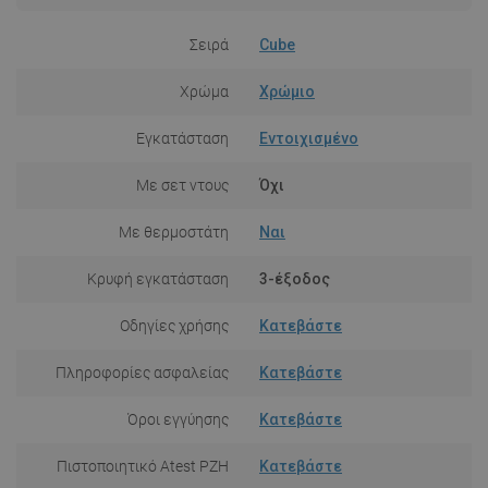
Σειρά
Cube
Χρώμα
Χρώμιο
Εγκατάσταση
Εντοιχισμένο
Με σετ ντους
Όχι
Με θερμοστάτη
Ναι
Κρυφή εγκατάσταση
3-έξοδος
Οδηγίες χρήσης
Κατεβάστε
Πληροφορίες ασφαλείας
Κατεβάστε
Όροι εγγύησης
Κατεβάστε
Πιστοποιητικό Atest PZH
Κατεβάστε