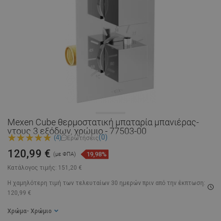
Mexen Cube θερμοστατική μπαταρία μπανιέρας-
ντους 3 εξόδων, χρώμιο - 77503-00
(0)
(4)
Ερωτήσεις
120,99 €
19,98%
(με ΦΠΑ)
Κατάλογος τιμής:
151,20 €
Η χαμηλότερη τιμή των τελευταίων 30 ημερών
πριν από την έκπτωση:
120,99 €
Χρώμα
- Χρώμιο