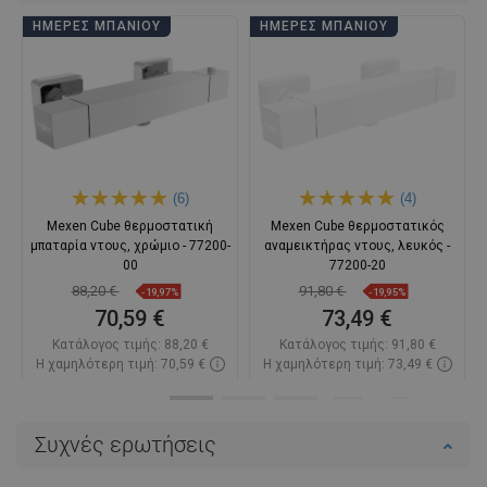
ΗΜΈΡΕΣ ΜΠΆΝΙΟΥ
ΗΜΈΡΕΣ ΜΠΆΝΙΟΥ
(6)
(4)
Mexen Cube θερμοστατική
Mexen Cube θερμοστατικός
μπαταρία ντους, χρώμιο - 77200-
αναμεικτήρας ντους, λευκός -
00
77200-20
88,20 €
91,80 €
-19,97%
-19,95%
70,59 €
73,49 €
Κατάλογος τιμής:
88,20 €
Κατάλογος τιμής:
91,80 €
Η χαμηλότερη τιμή: 70,59 €
Η χαμηλότερη τιμή: 73,49 €
Διαθεσιμότητα:
Σε απόθεμα
Διαθεσιμότητα:
Σε απόθεμα
Στο καλάθι
Στο καλάθι
Συχνές ερωτήσεις
Σύγκριση
favorite_border
Αγαπημένα
Σύγκριση
favorite_border
Αγαπημένα