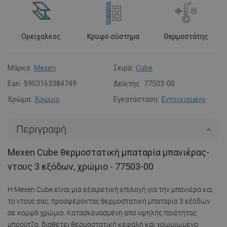
Ορείχαλκος
Κρυφό σύστημα
Θερμοστάτης
Μάρκα:
Mexen
Σειρά:
Cube
Ean:
5903163384749
Δείκτης:
77503-00
Χρώμα:
Χρώμιο
Εγκατάσταση:
Εντοιχισμένο
Περιγραφή
Mexen Cube θερμοστατική μπαταρία μπανιέρας-
ντους 3 εξόδων, χρώμιο - 77503-00
Η Mexen Cube είναι μια εξαιρετική επιλογή για την μπανιέρα και
το ντους σας, προσφέροντας θερμοστατική μπαταρία 3 εξόδων
σε κομψό χρώμιο. Κατασκευασμένη από υψηλής ποιότητας
μπρούτζο, διαθέτει θερμοστατική κεφαλή και χρωμιωμένο