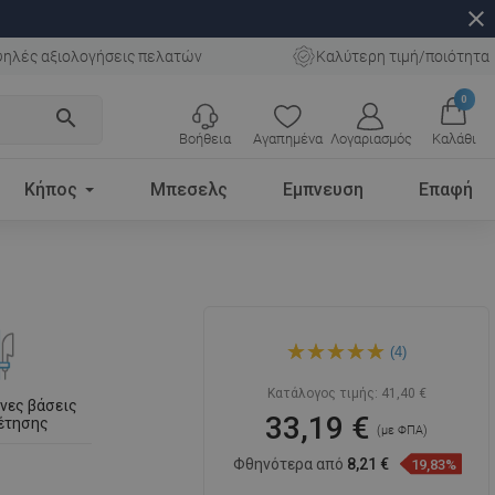
close
ηλές αξιολογήσεις πελατών
Καλύτερη τιμή/ποιότητα
0
search
Βοήθεια
Αγαπημένα
Λογαριασμός
Καλάθι
Κήπος
Μπεσελς
Εμπνευση
Επαφή
Mexen DQ ράβδος ντους με
(4)
σαπουνοθήκη 80 cm, ροζ
χρυσό - 79381-60
Κατάλογος τιμής:
41,40 €
νες βάσεις
33,19 €
έτησης
(με ΦΠΑ)
Φθηνότερα από
8,21 €
19,83%