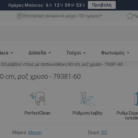
Προβολή
6
12
59
52
Ημέρες Μπάνιου:
D
H
M
S
Επιστροφή ακόμα και μέχρι 100 ημέρες*
Υψ
άκια
Δάπεδα
Τοίχοι
Φωτισμός
DQ ράβδος ντους με σαπουνοθήκη 80 cm, ροζ χρυσό - 79381-60
 cm, ροζ χρυσό - 79381-60
PerfectClean
Ρύθμιση λαβής
Ρυθμιζόμε
τοποθ
Μάρκα:
Mexen
Σειρά:
DQ