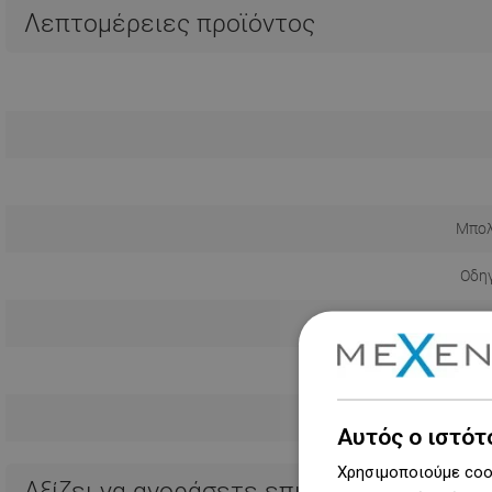
Λεπτομέρειες προϊόντος
Μπολ
Οδηγ
Πληροφορίες
Όρο
Κατ
Αυτός ο ιστότ
Χρησιμοποιούμε cook
Αξίζει να αγοράσετε επιπλέον