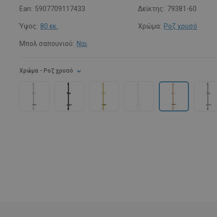
Ean:
5907709117433
Δείκτης:
79381-60
Ύψος:
80 εκ.
Χρώμα:
Ροζ χρυσό
Μπολ σαπουνιού:
Ναι
Χρώμα
- Ροζ χρυσό