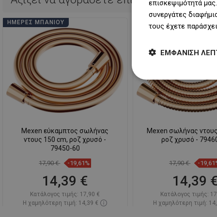
επισκεψιμότητά μας.
συνεργάτες διαφήμισ
ΗΜΈΡΕΣ ΜΠΆΝΙΟΥ
ΗΜΈΡΕΣ ΜΠΆΝΙΟΥ
τους έχετε παράσχει
ΕΜΦΆΝΙΣΗ ΛΕΠ
Mexen εύκαμπτος σωλήνας
Mexen σωλήνας ντους
ντους 150 cm, ροζ χρυσό -
ροζ χρυσό - 7946
79450-60
17,90 €
-19,61%
17,90 €
-19,61
14,39 €
14,39 
Κατάλογος τιμής:
17,90 €
Κατάλογος τιμής:
17
Η χαμηλότερη τιμή: 14,39 €
Η χαμηλότερη τιμή: 14
Διαθεσιμότητα:
Σε απόθεμα
Διαθεσιμότητα:
2026