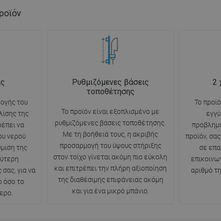
ροϊόν
ής
Ρυθμιζόμενες βάσεις
2 
τοποθέτησης
ογής του
Το προϊ
Το προϊόν είναι εξοπλισμένο με
λίσης της
εγγύ
ρυθμιζόμενες βάσεις τοποθέτησης.
ρέπει να
προβλημ
Με τη βοήθειά τους, η ακριβής
ου νερού
προϊόν, σα
προσαρμογή του ύψους στήριξης
θμιση της
σε επ
στον τοίχο γίνεται ακόμη πιο εύκολη
λύτερη
επικοινω
και επιτρέπει την πλήρη αξιοποίηση
σας, για να
αριθμό τ
της διαθέσιμης επιφάνειας ακόμη
ο όσο το
και για ένα μικρό μπάνιο.
ερο.