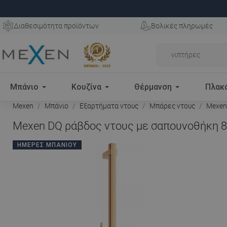
Διαθεσιμότητα προϊόντων
Βολικές πληρωμές
Μπάνιο
Κουζίνα
Θέρμανση
Πλακ
Mexen
Μπάνιο
Εξαρτήματα ντους
Μπάρες ντους
Mexen 
Mexen DQ ράβδος ντους με σαπουνοθήκη 80
ΗΜΈΡΕΣ ΜΠΆΝΙΟΥ