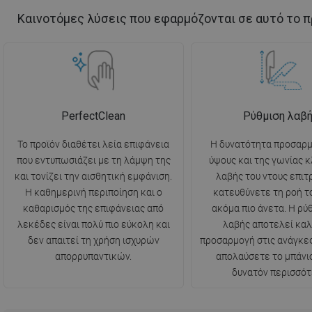
Καινοτόμες λύσεις που εφαρμόζονται σε αυτό το π
PerfectClean
Ρύθμιση λαβ
Το προϊόν διαθέτει λεία επιφάνεια
Η δυνατότητα προσαρμ
που εντυπωσιάζει με τη λάμψη της
ύψους και της γωνίας κ
και τονίζει την αισθητική εμφάνιση.
λαβής του ντους επιτ
Η καθημερινή περιποίηση και ο
κατευθύνετε τη ροή τ
καθαρισμός της επιφάνειας από
ακόμα πιο άνετα. Η ρύ
λεκέδες είναι πολύ πιο εύκολη και
λαβής αποτελεί κα
δεν απαιτεί τη χρήση ισχυρών
προσαρμογή στις ανάγκες 
απορρυπαντικών.
απολαύσετε το μπάνι
δυνατόν περισσότ