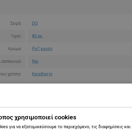
Σειρά
DQ
Ύψος
80 εκ.
Χρώμα
Ροζ χρυσό
 σαπουνιού
Ναι
ίες χρήσης
Κατεβάστε
 ασφαλείας
Κατεβάστε
ι εγγύησης
Κατεβάστε
ασκευαστής
Προβολή
οπος χρησιμοποιεί cookies
ies για να εξατομικεύσουμε το περιεχόμενο, τις διαφημίσεις και