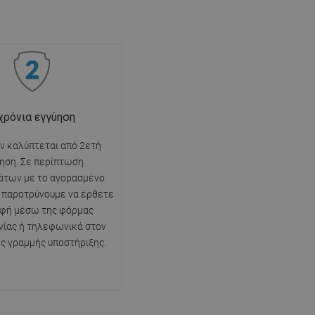
χρόνια εγγύηση
όν καλύπτεται από 2ετή
ηση. Σε περίπτωση
άτων με το αγορασμένο
ς παροτρύνουμε να έρθετε
αφή μέσω της φόρμας
νίας ή τηλεφωνικά στον
ης γραμμής υποστήριξης.