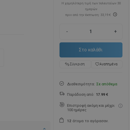
Η χαμηλότερη τιμή των τελευταίων 30
ημερών
πριν από την έκπτωση: 33,19 €
-
+
Στο καλάθι
favorite_border
Αγαπημένα
Σύγκριση
Διαθεσιμότητα:
Σε απόθεμα
Παράδοση από:
17.99 €
Επιστροφή ακόμη και μέχρι
100 ημέρες
άτομα
το αγόρασαν.
1
2