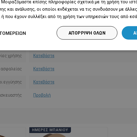
 Μοιραζόμαστε επίσης πληροφορίες σχετικά με τη χρήση του ιστ
Χρώμα
Ροζ χρυσό
ης και ανάλυσης, οι οποίοι ενδέχεται να τις συνδυάσουν με άλλ
 ή που έχουν συλλέξει από τη χρήση των υπηρεσιών τους από εσά
Υλικό
Ορείχαλκος
Σχήμα
Στρογγυλό
ΤΟΜΕΡΕΙΏΝ
ΑΠΌΡΡΙΨΗ ΌΛΩΝ
Α
ειτουργιών
1-λειτουργική
ίες χρήσης
Κατεβάστε
 ασφαλείας
Κατεβάστε
ι εγγύησης
Κατεβάστε
ασκευαστής
Προβολή
ΗΜΈΡΕΣ ΜΠΆΝΙΟΥ