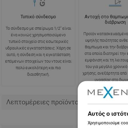
Τυπικό σύνδεσμο
Αντοχή στο θαμπωμα
διάβρωση
Το σύνδεσμο με σπείρωμα 1/2" είναι
Προϊόν κατασκευασμένο
ένα κοινώς χρησιμοποιούμενο
υψηλής ποιότητας ανθε
τυπικό στοιχείο στις εσωτερικές
θαμπωμα και την διάβρ
υδραυλικές εγκαταστάσεις. Χάρη σε
στα οποία διατηρεί την
αυτό, η σύνδεση και η εγκατάσταση
εμφάνιση και τη λειτου
επόμενων στοιχείων του ντους είναι
του για μεγάλο χρονικό
πολύ ευκολότερη και πιο
χρήσης, ανεξάρτητα από
διαισθητική.
υγρασίας στο δωμά
Λεπτομέρειες προϊόντος
Αυτός ο ιστότ
Χρησιμοποιούμε cook