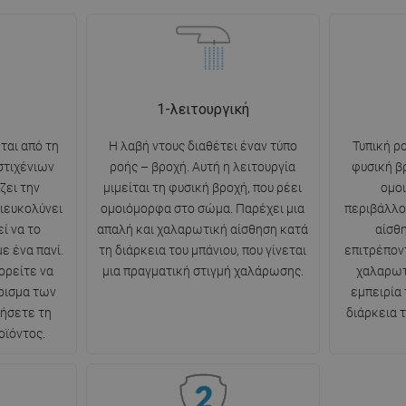
1-λειτουργική
ται από τη
Η λαβή ντους διαθέτει έναν τύπο
Τυπική ρο
στιχένιων
ροής – βροχή. Αυτή η λειτουργία
φυσική β
ζει την
μιμείται τη φυσική βροχή, που ρέει
ομο
ιευκολύνει
ομοιόμορφα στο σώμα. Παρέχει μια
περιβάλλο
ί να το
απαλή και χαλαρωτική αίσθηση κατά
αίσθ
ε ένα πανί.
τη διάρκεια του μπάνιου, που γίνεται
επιτρέπον
ορείτε να
μια πραγματική στιγμή χαλάρωσης.
χαλαρωτ
ρισμα των
εμπειρία
ξήσετε τη
διάρκεια 
οϊόντος.