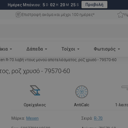
Προβολή
5
02
20
24
Ημέρες Μπάνιου:
D
H
M
S
Επιστροφή ακόμα και μέχρι 100 ημέρες*
Υψ
άκια
Δάπεδα
Τοίχοι
Φωτισμός
en R-70 λαβή ντους μονού αποτελέσματος, ροζ χρυσό - 79570-60
ος, ροζ χρυσό - 79570-60
Ορείχαλκος
AntiCalc
1-λειτ
Μάρκα:
Mexen
Σειρά:
R-70