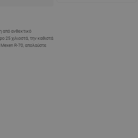
νη από ανθεκτικό
ρο 25 χιλιοστά, την καθιστά
η Mexen R-70, απολαύστε