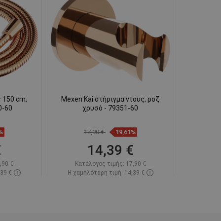
 150 cm,
Mexen Kai στήριγμα ντους, ροζ
0-60
χρυσό - 79351-60
%
17,90 €
-19,61%
€
14,39 €
,90 €
Κατάλογος τιμής:
17,90 €
,39 €
Η χαμηλότερη τιμή: 14,39 €
-09-08
Διαθεσιμότητα:
Σε απόθεμα
ι
Στο καλάθι
απημένα
Σύγκριση
favorite_border
Αγαπημένα