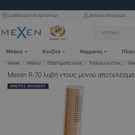
Διαθεσιμότητα προϊόντων
Βολικές πληρωμές
Μπάνιο
Κουζίνα
Θέρμανση
Πλακ
Mexen
Μπάνιο
Εξαρτήματα ντους
Τηλέφωνα ντους
Mex
Mexen R-70 λαβή ντους μονού αποτελέσματ
ΗΜΈΡΕΣ ΜΠΆΝΙΟΥ