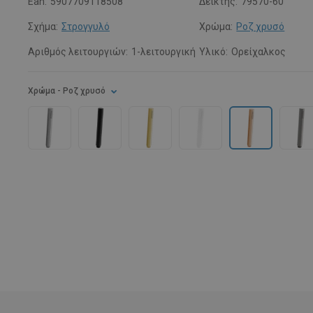
Ean:
5907709118508
Δείκτης:
79570-60
Σχήμα:
Στρογγυλό
Χρώμα:
Ροζ χρυσό
Αριθμός λειτουργιών:
1-λειτουργική
Υλικό:
Ορείχαλκος
Χρώμα
- Ροζ χρυσό