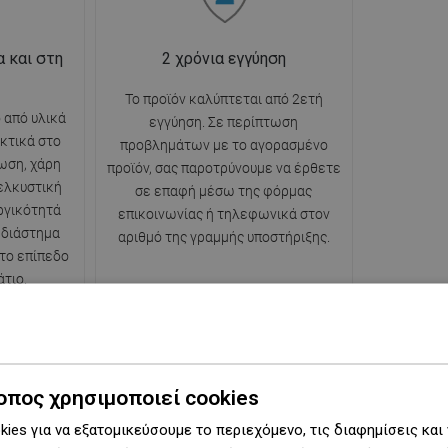
 και στη
2 χρόνια εγγύηση
Το προϊόν καλύπτεται από 2ετή
 από υλικά
εγγύηση. Σε περίπτωση
κτικά στο
προβλημάτων με το αγορασμένο
ωση, χάρη
προϊόν, σας παροτρύνουμε να έρθετε
 ελκυστική
σε επαφή μέσω της φόρμας
ργικότητά
επικοινωνίας ή τηλεφωνικά στον
 διάστημα
αριθμό της γραμμής υποστήριξης.
 το επίπεδο
τιο.
οπος χρησιμοποιεί cookies
Σειρά
R-70
ies για να εξατομικεύσουμε το περιεχόμενο, τις διαφημίσεις και