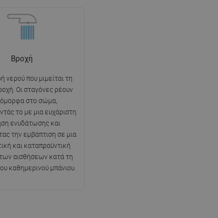
Βροχή
ή νερού που μιμείται τη
ροχή. Οι σταγόνες ρέουν
ιόμορφα στο σώμα,
ντάς το με μια ευχάριστη
ηση ενυδάτωσης και
τας την εμβάπτιση σε μια
ική και καταπραϋντική
 των αισθήσεων κατά τη
του καθημερινού μπάνιου.