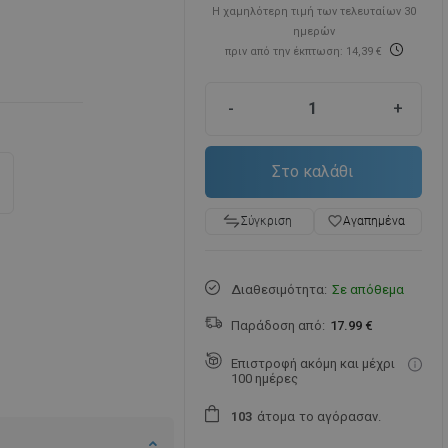
Η χαμηλότερη τιμή των τελευταίων 30
ημερών
πριν από την έκπτωση: 14,39 €
-
+
Στο καλάθι
favorite_border
Αγαπημένα
Σύγκριση
Διαθεσιμότητα:
Σε απόθεμα
Παράδοση από:
17.99 €
Επιστροφή ακόμη και μέχρι
100 ημέρες
άτομα
το αγόρασαν.
1
0
3