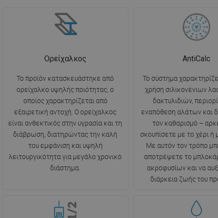
Ορείχαλκος
AntiCalc
Το προϊόν κατασκευάστηκε από
Το σύστημα χαρακτηρίζε
ορείχαλκο υψηλής ποιότητας, ο
χρήση σιλικονένιων λα
οποίος χαρακτηρίζεται από
δακτυλιδιών, περιορί
εξαιρετική αντοχή. Ο ορείχαλκος
εναπόθεση αλάτων και δ
είναι ανθεκτικός στην υγρασία και τη
τον καθαρισμό – αρκε
διάβρωση, διατηρώντας την καλή
σκουπίσετε με το χέρι ή μ
του εμφάνιση και υψηλή
Με αυτόν τον τρόπο μπ
λειτουργικότητα για μεγάλο χρονικό
αποτρέψετε το μπλοκά
διάστημα.
ακροφυσίων και να αυ
διάρκεια ζωής του πρ