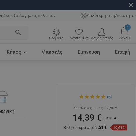
close
ηλές αξιολογήσεις πελατών
Καλύτερη τιμή/ποιότητα
0
search
Βοήθεια
Αγαπημένα
Λογαριασμός
Καλάθι
Κήπος
Μπεσελς
Εμπνευση
Επαφή
Mexen R-70 λαβή ντους
(5)
μονού αποτελέσματος, ροζ
χρυσό - 79570-60
Κατάλογος τιμής:
17,90 €
ουργική
14,39 €
(με ΦΠΑ)
Φθηνότερα από
3,51 €
19,61%