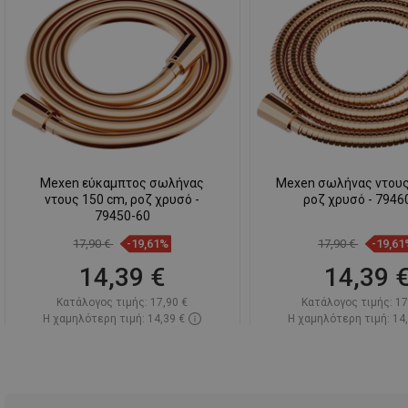
Mexen εύκαμπτος σωλήνας
Mexen σωλήνας ντους
ντους 150 cm, ροζ χρυσό -
ροζ χρυσό - 7946
79450-60
17,90 €
-19,61%
17,90 €
-19,61
14,39 €
14,39 
Κατάλογος τιμής:
17,90 €
Κατάλογος τιμής:
17
Η χαμηλότερη τιμή: 14,39 €
Η χαμηλότερη τιμή: 14
Διαθεσιμότητα:
Σε απόθεμα
Διαθεσιμότητα:
2026
Στο καλάθι
Στο καλάθ
Σύγκριση
favorite_border
Αγαπημένα
Σύγκριση
favorite_border
Αγ