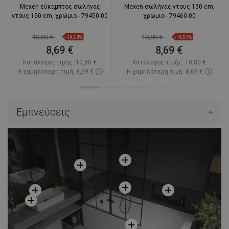
Mexen εύκαμπτος σωλήνας
Mexen σωλήνας ντους 150 cm,
ντους 150 cm, χρώμιο - 79450-00
χρώμιο - 79460-00
10,80 €
10,80 €
-19,54%
-19,54%
8,69 €
8,69 €
Κατάλογος τιμής:
10,80 €
Κατάλογος τιμής:
10,80 €
Η χαμηλότερη τιμή: 8,69 €
Η χαμηλότερη τιμή: 8,69 €
Διαθεσιμότητα:
Σε απόθεμα
Διαθεσιμότητα:
Σε απόθεμα
Στο καλάθι
Στο καλάθι
Εμπνεύσεις
Σύγκριση
favorite_border
Αγαπημένα
Σύγκριση
favorite_border
Αγαπημένα