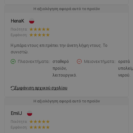
Η αξιολόγηση αφορά αυτό το προϊόν
HenaK
Ποιότητα:
Εμφάνιση:
Η μπάρα ντους επιτρέπει την άνετη λήψη ντους. Το
συνιστώ.
Πλεονεκτήματα:
σταθερό
Μειονεκτήματα:
ορατά
προϊόν,
υπολεί
λειτουργικό.
νερού.
Εμφάνιση αρχικού σχολίου
Η αξιολόγηση αφορά αυτό το προϊόν
EmilJ
Ποιότητα:
Εμφάνιση: