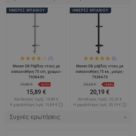
ΗΜΈΡΕΣ ΜΠΆΝΙΟΥ
ΗΜΈΡΕΣ ΜΠΆΝΙΟΥ
(7)
(5)
Mexen DB Ράβδος ντους με
Mexen DB ράβδος ντους με
σαπουνοθήκη 75 cm, χρώμιο -
σαπουνοθήκη 75 εκ., μαύρη -
79384-00
79384-70
19,80 €
25,20 €
-19,75%
-19,88%
15,89 €
20,19 €
Κατάλογος τιμής:
19,80 €
Κατάλογος τιμής:
25,20 €
Η χαμηλότερη τιμή: 15,89 €
Η χαμηλότερη τιμή: 20,19 €
Διαθεσιμότητα:
Σε απόθεμα
Διαθεσιμότητα:
Σε απόθεμα
Συχνές ερωτήσεις
Στο καλάθι
Στο καλάθι
Σύγκριση
favorite_border
Αγαπημένα
Σύγκριση
favorite_border
Αγαπημένα