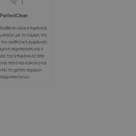
PerfectClean
 διαθέτει λεία επιφάνεια
ωσιάζει με τη λάμψη της
ι την αισθητική εμφάνιση.
ερινή περιποίηση και ο
ός της επιφάνειας από
ίναι πολύ πιο εύκολη και
ιτεί τη χρήση ισχυρών
πορρυπαντικών.