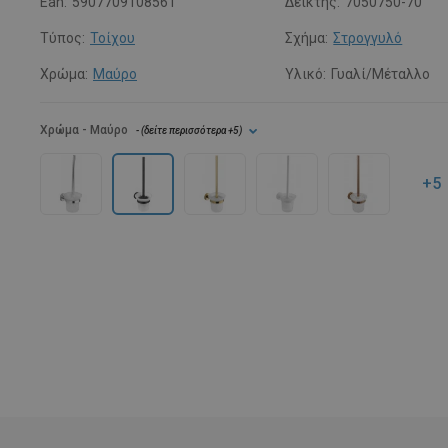
Ean:
5907709108561
Δείκτης:
7050750-70
Τύπος:
Τοίχου
Σχήμα:
Στρογγυλό
Χρώμα:
Μαύρο
Υλικό:
Γυαλί/Μέταλλο
Χρώμα
- Μαύρο
- (
δείτε περισσότερα
+5
)
+5