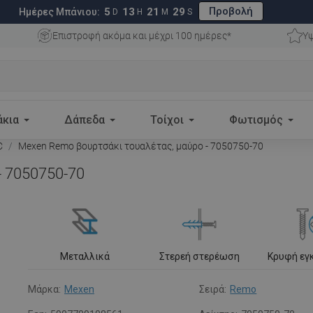
Προβολή
5
13
21
28
Ημέρες Μπάνιου:
D
H
M
S
Επιστροφή ακόμα και μέχρι 100 ημέρες*
Υψ
άκια
Δάπεδα
Τοίχοι
Φωτισμός
C
Mexen Remo βουρτσάκι τουαλέτας, μαύρο - 7050750-70
- 7050750-70
Μεταλλικά
Στερεή στερέωση
Κρυφή εγ
Μάρκα:
Mexen
Σειρά:
Remo