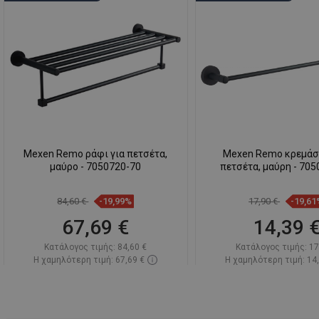
Mexen Remo ράφι για πετσέτα,
Mexen Remo κρεμάσ
μαύρο - 7050720-70
πετσέτα, μαύρη - 70
84,60 €
-19,99%
17,90 €
-19,61
67,69 €
14,39 
Κατάλογος τιμής:
84,60 €
Κατάλογος τιμής:
17
Η χαμηλότερη τιμή: 67,69 €
Η χαμηλότερη τιμή: 14
Διαθεσιμότητα:
Σε απόθεμα
Διαθεσιμότητα:
Σε α
Στο καλάθι
Στο καλάθ