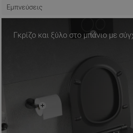
Σύγκριση
favorite_border
Αγαπημένα
Σύγκριση
favorite_border
Αγ
Εμπνεύσεις
Γκρίζο και ξύλο στο μπάνιο με σύ