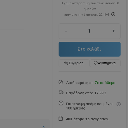
Η χαμηλότερη τιμή των τελευταίων 30
ημερών
πριν από την έκπτωση: 20,19 €
-
+
Στο καλάθι
favorite_border
Αγαπημένα
Σύγκριση
Διαθεσιμότητα:
Σε απόθεμα
Παράδοση από:
17.99 €
Επιστροφή ακόμη και μέχρι
100 ημέρες
άτομα
το αγόρασαν.
4
8
3