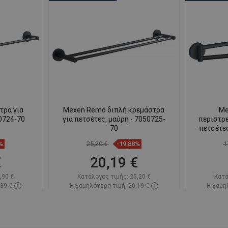
τρα για
Mexen Remo διπλή κρεμάστρα
Me
50724-70
για πετσέτες, μαύρη - 7050725-
περιστρ
70
πετσέτες
%
25,20 €
-19,88%
1
€
20,19 €
,90 €
Κατάλογος τιμής:
25,20 €
Κατά
,39 €
Η χαμηλότερη τιμή: 20,19 €
Η χαμηλ
πόθεμα
Διαθεσιμότητα:
Σε απόθεμα
Διαθεσ
ι
Στο καλάθι