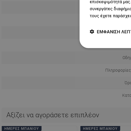
επισκεψιμότητά μας.
συνεργάτες διαφήμισ
τους έχετε παράσχει
ΕΜΦΆΝΙΣΗ ΛΕΠ
Τρόπος εγ
Απόσταση απ
Οδηγ
Πληροφορίες
Όρο
Κατ
Αξίζει να αγοράσετε επιπλέον
ΗΜΈΡΕΣ ΜΠΆΝΙΟΥ
ΗΜΈΡΕΣ ΜΠΆΝΙΟΥ