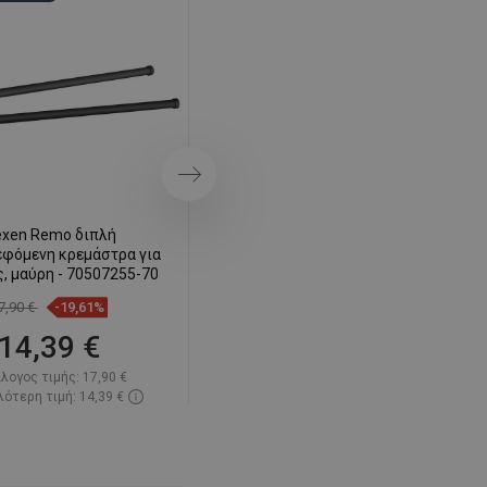
SWEDISH
FINNISH
PORTUGUESE
CROATIAN
GREEK
Επόμενο
SLOVENIAN
xen Remo διπλή
Mexen Remo κρεμάστρα για
εφόμενη κρεμάστρα για
πετσέτες, μαύρη - 7050732-70
, μαύρη - 70507255-70
7,90 €
-19,61%
12,60 €
-19,92%
14,39 €
10,09 €
λογος τιμής:
17,90 €
Κατάλογος τιμής:
12,60 €
ότερη τιμή: 14,39 €
Η χαμηλότερη τιμή: 10,09 €
ιμότητα:
Σε απόθεμα
Διαθεσιμότητα:
Σε απόθεμα
Στο καλάθι
Στο καλάθι