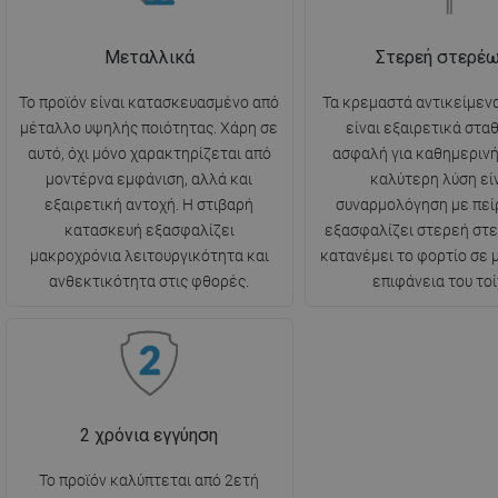
Μεταλλικά
Στερεή στερέ
Το προϊόν είναι κατασκευασμένο από
Τα κρεμαστά αντικείμενα
μέταλλο υψηλής ποιότητας. Χάρη σε
είναι εξαιρετικά στα
αυτό, όχι μόνο χαρακτηρίζεται από
ασφαλή για καθημερινή
μοντέρνα εμφάνιση, αλλά και
καλύτερη λύση είν
εξαιρετική αντοχή. Η στιβαρή
συναρμολόγηση με πεί
κατασκευή εξασφαλίζει
εξασφαλίζει στερεή στ
μακροχρόνια λειτουργικότητα και
κατανέμει το φορτίο σε
ανθεκτικότητα στις φθορές.
επιφάνεια του τοί
2 χρόνια εγγύηση
Το προϊόν καλύπτεται από 2ετή