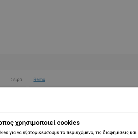
Σειρά
Remo
Πλάτος
11,5 cm
Ύψος
36,5 εκ.
Τύπος
Τοίχου
οπος χρησιμοποιεί cookies
ies για να εξατομικεύσουμε το περιεχόμενο, τις διαφημίσεις και
Χρώμα
Μαύρο