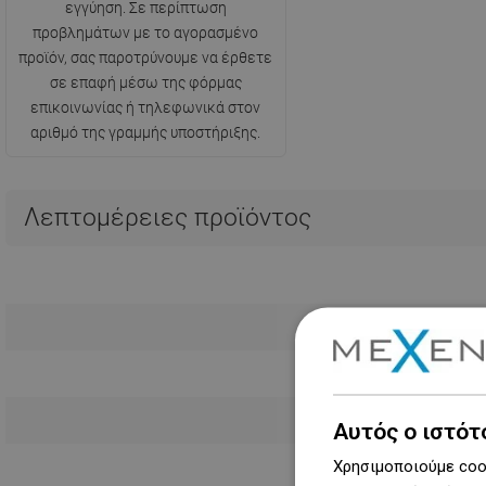
εγγύηση. Σε περίπτωση
προβλημάτων με το αγορασμένο
προϊόν, σας παροτρύνουμε να έρθετε
σε επαφή μέσω της φόρμας
επικοινωνίας ή τηλεφωνικά στον
αριθμό της γραμμής υποστήριξης.
Λεπτομέρειες προϊόντος
Αυτός ο ιστότ
Χρησιμοποιούμε cook