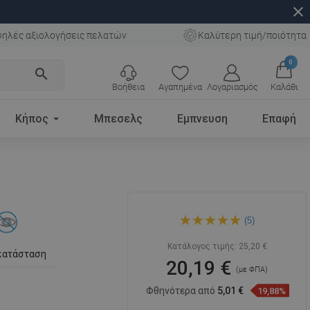
close
ηλές αξιολογήσεις πελατών
Καλύτερη τιμή/ποιότητα
0
search
Βοήθεια
Αγαπημένα
Λογαριασμός
Καλάθι
Κήπος
Μπεσελς
Εμπνευση
Επαφή
Mexen Remo βουρτσάκι
(5)
τουαλέτας, μαύρο -
7050750-70
Κατάλογος τιμής:
25,20 €
κατάσταση
20,19 €
(με ΦΠΑ)
Φθηνότερα από
5,01 €
19,88%