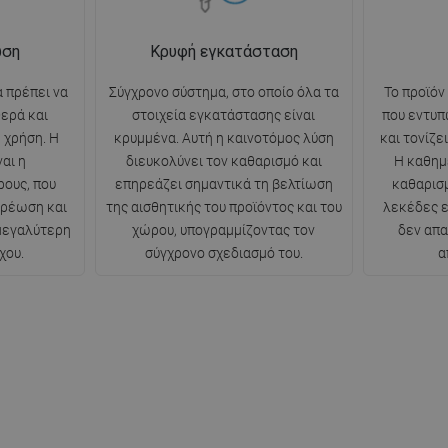
ωση
Κρυφή εγκατάσταση
 πρέπει να
Σύγχρονο σύστημα, στο οποίο όλα τα
Το προϊόν
θερά και
στοιχεία εγκατάστασης είναι
που εντυπ
 χρήση. Η
κρυμμένα. Αυτή η καινοτόμος λύση
και τονίζε
αι η
διευκολύνει τον καθαρισμό και
Η καθημ
ρους, που
επηρεάζει σημαντικά τη βελτίωση
καθαρισμ
ερέωση και
της αισθητικής του προϊόντος και του
λεκέδες ε
 μεγαλύτερη
χώρου, υπογραμμίζοντας τον
δεν απα
χου.
σύγχρονο σχεδιασμό του.
α