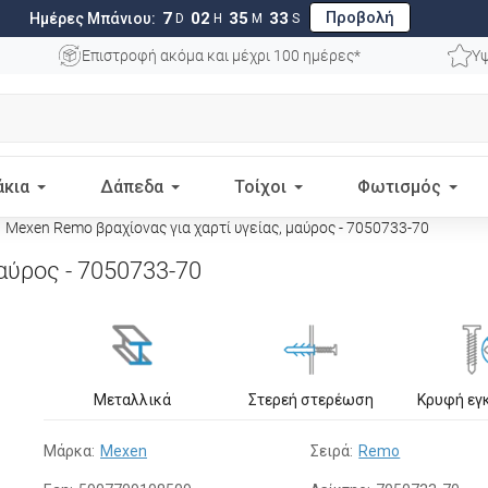
Προβολή
7
02
35
32
Ημέρες Μπάνιου:
D
H
M
S
Επιστροφή ακόμα και μέχρι 100 ημέρες*
Υψ
άκια
Δάπεδα
Τοίχοι
Φωτισμός
Mexen Remo βραχίονας για χαρτί υγείας, μαύρος - 7050733-70
αύρος - 7050733-70
Μεταλλικά
Στερεή στερέωση
Κρυφή εγ
Μάρκα:
Mexen
Σειρά:
Remo