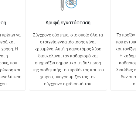
ωση
Κρυφή εγκατάσταση
 πρέπει να
Σύγχρονο σύστημα, στο οποίο όλα τα
Το προϊόν
θερά και
στοιχεία εγκατάστασης είναι
που εντυπ
 χρήση. Η
κρυμμένα. Αυτή η καινοτόμος λύση
και τονίζε
αι η
διευκολύνει τον καθαρισμό και
Η καθημ
ρους, που
επηρεάζει σημαντικά τη βελτίωση
καθαρισμ
ερέωση και
της αισθητικής του προϊόντος και του
λεκέδες ε
 μεγαλύτερη
χώρου, υπογραμμίζοντας τον
δεν απα
χου.
σύγχρονο σχεδιασμό του.
α