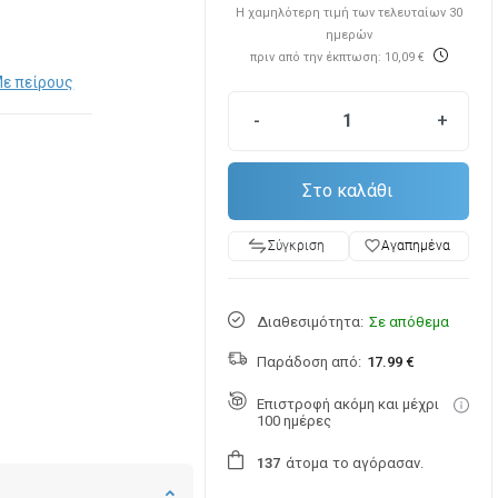
Η χαμηλότερη τιμή των τελευταίων 30
ημερών
πριν από την έκπτωση: 10,09 €
ε πείρους
-
+
Στο καλάθι
favorite_border
Αγαπημένα
Σύγκριση
Διαθεσιμότητα:
Σε απόθεμα
Παράδοση από:
17.99 €
Επιστροφή ακόμη και μέχρι
100 ημέρες
άτομα
το αγόρασαν.
1
3
7