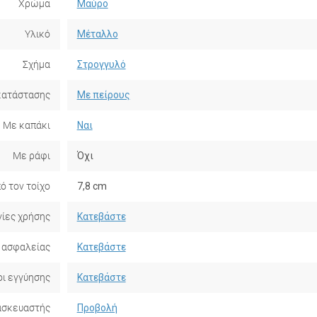
Χρώμα
Μαύρο
Υλικό
Μέταλλο
Σχήμα
Στρογγυλό
κατάστασης
Με πείρους
Με καπάκι
Ναι
Με ράφι
Όχι
ό τον τοίχο
7,8 cm
ίες χρήσης
Κατεβάστε
 ασφαλείας
Κατεβάστε
ι εγγύησης
Κατεβάστε
ασκευαστής
Προβολή