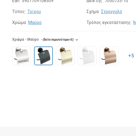
Ean:
5907709108509
Δείκτης:
7050733-70
Τύπος:
Τοίχου
Σχήμα:
Στρογγυλό
Χρώμα:
Μαύρο
Τρόπος εγκατάστασης:
Μ
Χρώμα
- Μαύρο
- (
δείτε περισσότερα
+5
)
+5