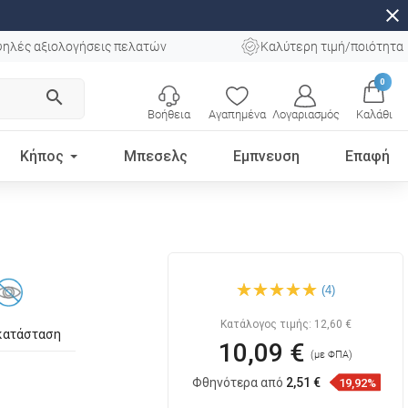
close
ηλές αξιολογήσεις πελατών
Καλύτερη τιμή/ποιότητα
0
search
Βοήθεια
Αγαπημένα
Λογαριασμός
Καλάθι
Κήπος
Μπεσελς
Εμπνευση
Επαφή
Mexen Remo βραχίονας για
(4)
χαρτί υγείας, μαύρος -
7050733-70
Κατάλογος τιμής:
12,60 €
κατάσταση
10,09 €
(με ΦΠΑ)
Φθηνότερα από
2,51 €
19,92%