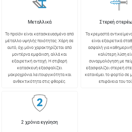
Μεταλλικά
Στερεή στερέ
Το προϊόν είναι κατασκευασμένο από
Τα κρεμαστά αντικείμενα
μέταλλο υψηλής ποιότητας. Χάρη σε
είναι εξαιρετικά στα
αυτό, όχι μόνο χαρακτηρίζεται από
ασφαλή για καθημερινή
μοντέρνα εμφάνιση, αλλά και
καλύτερη λύση είν
εξαιρετική αντοχή. Η στιβαρή
συναρμολόγηση με πεί
κατασκευή εξασφαλίζει
εξασφαλίζει στερεή στ
μακροχρόνια λειτουργικότητα και
κατανέμει το φορτίο σε
ανθεκτικότητα στις φθορές.
επιφάνεια του τοί
2 χρόνια εγγύηση