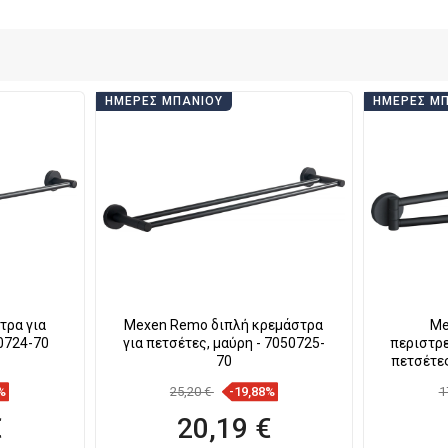
ΗΜΈΡΕΣ ΜΠΆΝΙΟΥ
ΗΜΈΡΕΣ Μ
τρα για
Mexen Remo διπλή κρεμάστρα
Me
50724-70
για πετσέτες, μαύρη - 7050725-
περιστρ
70
πετσέτες
%
25,20 €
-19,88%
1
€
20,19 €