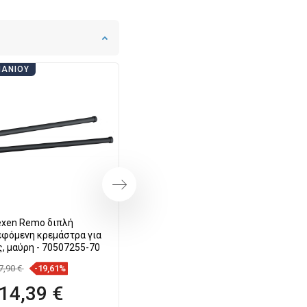
ΠΆΝΙΟΥ
ΗΜΈΡΕΣ ΜΠΆΝΙΟΥ
Επόμενο
xen Remo διπλή
Mexen Remo κρεμάστρα για
εφόμενη κρεμάστρα για
πετσέτες, μαύρη - 7050732-70
, μαύρη - 70507255-70
7,90 €
-19,61%
12,60 €
-19,92%
14,39 €
10,09 €