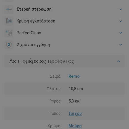
Στερεή στερέωση
Κρυφή εγκατάσταση
PerfectClean
2 χρόνια εγγύηση
Λεπτομέρειες προϊόντος
Σειρά
Remo
Πλάτος
10,8 cm
Ύψος
5,3 εκ.
Τύπος
Τοίχου
Χρώμα
Μαύρο