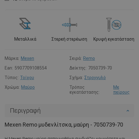
Μεταλλικά
Στερεή στερέωση
Κρυφή εγκατάσταση
Μάρκα:
Mexen
Σειρά:
Remo
Ean:
5907709108554
Δείκτης:
7050739-70
Τύπος:
Τοίχου
Σχήμα:
Στρογγυλό
Χρώμα:
Μαύρο
Τρόπος
Με
εγκατάστασης:
πείρους
Περιγραφή
Mexen Remo μυδενλίτσκα, μαύρη - 7050739-70
Η Mexen Remo μαύρη σαπουνοθήκη συνδυάζει κομψότητα και