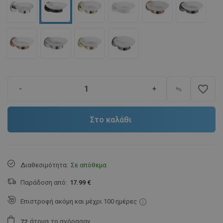
favorite_border
-
+
Στο καλάθι
Διαθεσιμότητα:
Σε απόθεμα
Παράδοση από:
17.99 €
Επιστροφή ακόμη και μέχρι 100 ημέρες
άτομα
το αγόρασαν.
7
2