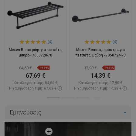
(4)
(4)
Mexen Remo ράφι για πετσέτα,
Mexen Remo κρεμάστρα για
μαύρο - 7050720-70
πετσέτα, μαύρη - 7050724-70
84,60 €
17,90 €
-19,99%
-19,61%
67,69 €
14,39 €
Κατάλογος τιμής:
84,60 €
Κατάλογος τιμής:
17,90 €
Η χαμηλότερη τιμή: 67,69 €
Η χαμηλότερη τιμή: 14,39 €
Διαθεσιμότητα:
Σε απόθεμα
Διαθεσιμότητα:
Σε απόθεμα
Στο καλάθι
Στο καλάθι
Εμπνεύσεις
Σύγκριση
favorite_border
Αγαπημένα
Σύγκριση
favorite_border
Αγαπημένα