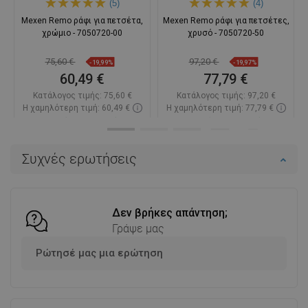
(5)
(4)
Mexen Remo ράφι για πετσέτα,
Mexen Remo ράφι για πετσέτες,
χρώμιο - 7050720-00
χρυσό - 7050720-50
75,60 €
97,20 €
-19,99%
-19,97%
60,49 €
77,79 €
Κατάλογος τιμής:
75,60 €
Κατάλογος τιμής:
97,20 €
Η χαμηλότερη τιμή: 60,49 €
Η χαμηλότερη τιμή: 77,79 €
Διαθεσιμότητα:
Σε απόθεμα
Διαθεσιμότητα:
Σε απόθεμα
Στο καλάθι
Στο καλάθι
Συχνές ερωτήσεις
Σύγκριση
favorite_border
Αγαπημένα
Σύγκριση
favorite_border
Αγαπημένα
Δεν βρήκες απάντηση;
Γράψε μας
Ρώτησέ μας μια ερώτηση