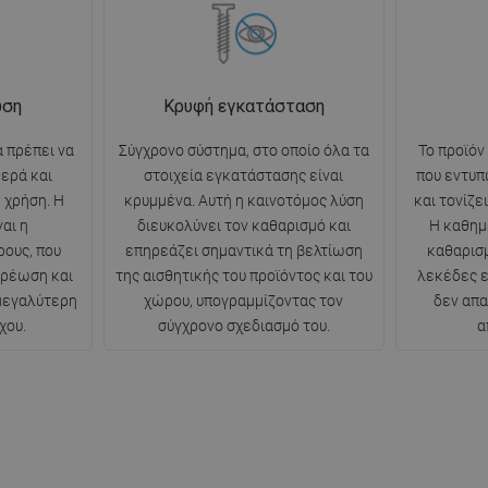
ωση
Κρυφή εγκατάσταση
 πρέπει να
Σύγχρονο σύστημα, στο οποίο όλα τα
Το προϊόν
θερά και
στοιχεία εγκατάστασης είναι
που εντυπ
 χρήση. Η
κρυμμένα. Αυτή η καινοτόμος λύση
και τονίζε
αι η
διευκολύνει τον καθαρισμό και
Η καθημ
ρους, που
επηρεάζει σημαντικά τη βελτίωση
καθαρισμ
ερέωση και
της αισθητικής του προϊόντος και του
λεκέδες ε
 μεγαλύτερη
χώρου, υπογραμμίζοντας τον
δεν απα
χου.
σύγχρονο σχεδιασμό του.
α