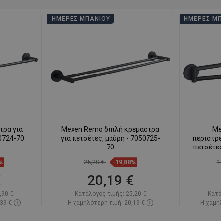
ΗΜΈΡΕΣ ΜΠΆΝΙΟΥ
ΗΜΈΡΕΣ Μ
τρα για
Mexen Remo διπλή κρεμάστρα
Me
50724-70
για πετσέτες, μαύρη - 7050725-
περιστρ
70
πετσέτες
%
25,20 €
-19,88%
1
€
20,19 €
,90 €
Κατάλογος τιμής:
25,20 €
Κατά
,39 €
Η χαμηλότερη τιμή: 20,19 €
Η χαμηλ
πόθεμα
Διαθεσιμότητα:
Σε απόθεμα
Διαθεσ