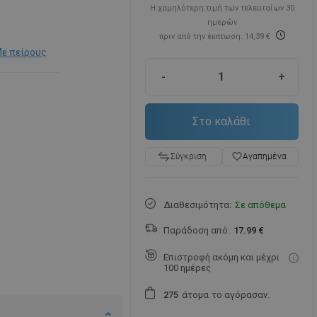
Η χαμηλότερη τιμή των τελευταίων 30
ημερών
πριν από την έκπτωση: 14,39 €
ε πείρους
-
+
Στο καλάθι
favorite_border
Αγαπημένα
Σύγκριση
Διαθεσιμότητα:
Σε απόθεμα
Παράδοση από:
17.99 €
Επιστροφή ακόμη και μέχρι
100 ημέρες
άτομα
το αγόρασαν.
2
7
5