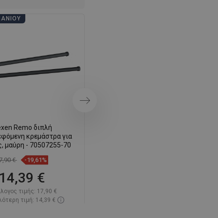
SWEDISH
ΠΆΝΙΟΥ
ΗΜΈΡΕΣ ΜΠΆΝΙΟΥ
FINNISH
PORTUGUESE
CROATIAN
GREEK
SLOVENIAN
Επόμενο
xen Remo διπλή
Mexen Remo κρεμάστρα για
εφόμενη κρεμάστρα για
πετσέτες, μαύρη - 7050732-70
, μαύρη - 70507255-70
7,90 €
-19,61%
12,60 €
-19,92%
14,39 €
10,09 €
λογος τιμής:
17,90 €
Κατάλογος τιμής:
12,60 €
ότερη τιμή: 14,39 €
Η χαμηλότερη τιμή: 10,09 €
ιμότητα:
Σε απόθεμα
Διαθεσιμότητα:
Σε απόθεμα