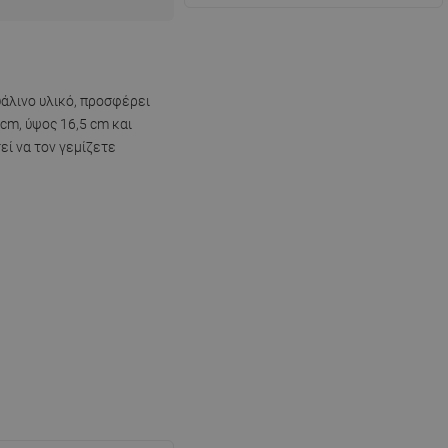
υάλινο υλικό, προσφέρει
 cm, ύψος 16,5 cm και
εί να τον γεμίζετε