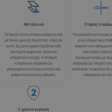
Μεταλλικά
Στερεή στερέ
Το προϊόν είναι κατασκευασμένο από
Τα κρεμαστά αντικείμενα
μέταλλο υψηλής ποιότητας. Χάρη σε
είναι εξαιρετικά στα
αυτό, όχι μόνο χαρακτηρίζεται από
ασφαλή για καθημερινή
μοντέρνα εμφάνιση, αλλά και
καλύτερη λύση είν
εξαιρετική αντοχή. Η στιβαρή
συναρμολόγηση με πεί
κατασκευή εξασφαλίζει
εξασφαλίζει στερεή στ
μακροχρόνια λειτουργικότητα και
κατανέμει το φορτίο σε
ανθεκτικότητα στις φθορές.
επιφάνεια του τοί
2 χρόνια εγγύηση