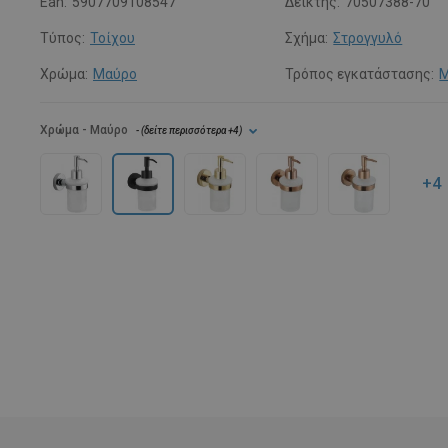
Ean:
5907709108547
Δείκτης:
70507388-70
Τύπος:
Τοίχου
Σχήμα:
Στρογγυλό
Χρώμα:
Μαύρο
Τρόπος εγκατάστασης:
Μ
Χρώμα
- Μαύρο
- (
δείτε περισσότερα
+4
)
+4