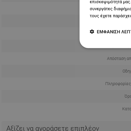
επισκεψιμότητά μας.
συνεργάτες διαφήμισ
τους έχετε παράσχει
ΕΜΦΆΝΙΣΗ ΛΕΠ
Τρόπος εγ
Απόσταση απ
Οδηγ
Πληροφορίες
Όρο
Κατ
Αξίζει να αγοράσετε επιπλέον