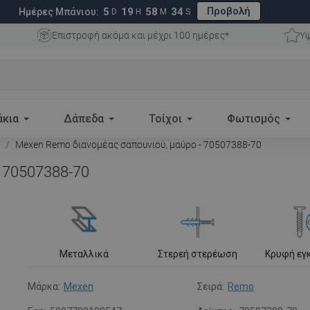
Προβολή
5
19
58
33
Ημέρες Μπάνιου:
D
H
M
S
Επιστροφή ακόμα και μέχρι 100 ημέρες*
Υψ
άκια
Δάπεδα
Τοίχοι
Φωτισμός
Mexen Remo διανομέας σαπουνιού, μαύρο - 70507388-70
 70507388-70
Μεταλλικά
Στερεή στερέωση
Κρυφή εγ
Μάρκα:
Mexen
Σειρά:
Remo