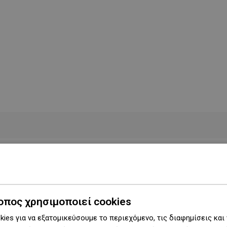
Σειρά
Remo
Πλάτος
6,8 cm
Ύψος
16,5 εκ.
οπος χρησιμοποιεί cookies
ies για να εξατομικεύσουμε το περιεχόμενο, τις διαφημίσεις και
Τύπος
Τοίχου