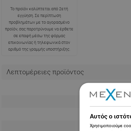
Το προϊόν καλύπτεται από 2ετή
εγγύηση. Σε περίπτωση
προβλημάτων με το αγορασμένο
προϊόν, σας παροτρύνουμε να έρθετε
σε επαφή μέσω της φόρμας
επικοινωνίας ή τηλεφωνικά στον
αριθμό της γραμμής υποστήριξης.
Λεπτομέρειες προϊόντος
Αυτός ο ιστότ
Χρησιμοποιούμε cook