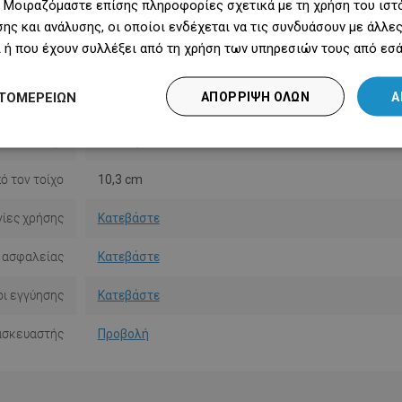
 Μοιραζόμαστε επίσης πληροφορίες σχετικά με τη χρήση του ιστ
Χρώμα
Μαύρο
ης και ανάλυσης, οι οποίοι ενδέχεται να τις συνδυάσουν με άλλ
 ή που έχουν συλλέξει από τη χρήση των υπηρεσιών τους από εσά
Υλικό
Γυαλί/Μέταλλο
ΤΟΜΕΡΕΙΏΝ
ΑΠΌΡΡΙΨΗ ΌΛΩΝ
Α
Σχήμα
Στρογγυλό
κατάστασης
Με πείρους
ό τον τοίχο
10,3 cm
ίες χρήσης
Κατεβάστε
 ασφαλείας
Κατεβάστε
ι εγγύησης
Κατεβάστε
ασκευαστής
Προβολή