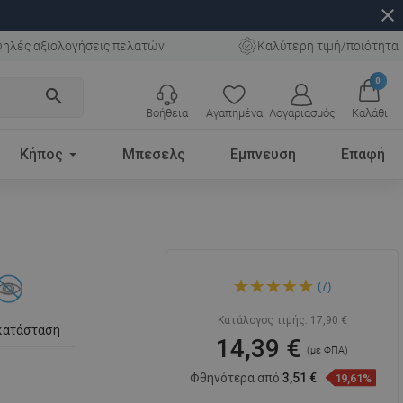
close
ηλές αξιολογήσεις πελατών
Καλύτερη τιμή/ποιότητα
0
search
Βοήθεια
Αγαπημένα
Λογαριασμός
Καλάθι
Κήπος
Μπεσελς
Εμπνευση
Επαφή
Mexen Remo διανομέας
(7)
σαπουνιού, μαύρο -
70507388-70
Κατάλογος τιμής:
17,90 €
κατάσταση
14,39 €
(με ΦΠΑ)
Φθηνότερα από
3,51 €
19,61%