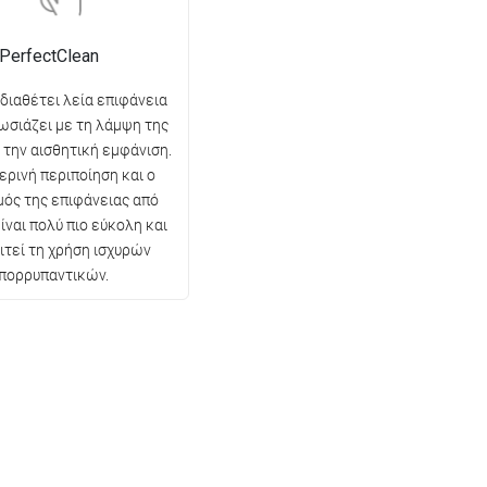
PerfectClean
 διαθέτει λεία επιφάνεια
ωσιάζει με τη λάμψη της
ι την αισθητική εμφάνιση.
ερινή περιποίηση και ο
ός της επιφάνειας από
ίναι πολύ πιο εύκολη και
ιτεί τη χρήση ισχυρών
πορρυπαντικών.