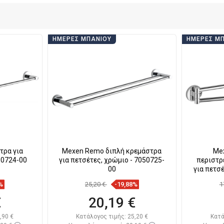
ΗΜΈΡΕΣ ΜΠΆΝΙΟΥ
ΗΜΈΡΕΣ Μ
τρα για
Mexen Remo διπλή κρεμάστρα
Me
50724-00
για πετσέτες, χρώμιο - 7050725-
περιστρ
00
για πετσ
%
25,20 €
-19,88%
1
€
20,19 €
,90 €
Κατάλογος τιμής:
25,20 €
Κατά