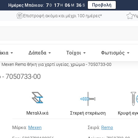
Προβολή
7
17
06
35
Ημέρες Μπάνιου:
D
H
M
S
Επιστροφή ακόμα και μέχρι 100 ημέρες*
Υψ
άκια
Δάπεδα
Τοίχοι
Φωτισμός
Mexen Remo θήκη για χαρτί υγείας, χρώμιο - 7050733-00
 - 7050733-00
Μεταλλικά
Στερεή στερέωση
Κρυφή εγ
Μάρκα:
Mexen
Σειρά:
Remo