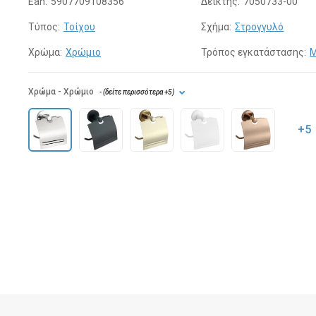
Ean:
5907709108356
Δείκτης:
7050733-00
Τύπος:
Τοίχου
Σχήμα:
Στρογγυλό
Χρώμα:
Χρώμιο
Τρόπος εγκατάστασης:
Μ
Χρώμα
- Χρώμιο
- (
δείτε περισσότερα
+5
)
+5