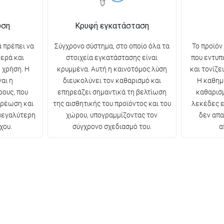
ωση
Κρυφή εγκατάσταση
 πρέπει να
Σύγχρονο σύστημα, στο οποίο όλα τα
Το προϊόν
θερά και
στοιχεία εγκατάστασης είναι
που εντυπ
 χρήση. Η
κρυμμένα. Αυτή η καινοτόμος λύση
και τονίζε
αι η
διευκολύνει τον καθαρισμό και
Η καθημ
ρους, που
επηρεάζει σημαντικά τη βελτίωση
καθαρισμ
ερέωση και
της αισθητικής του προϊόντος και του
λεκέδες ε
 μεγαλύτερη
χώρου, υπογραμμίζοντας τον
δεν απα
χου.
σύγχρονο σχεδιασμό του.
α