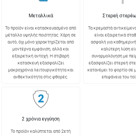
Μεταλλικά
Στερεή στερέ
Το προϊόν είναι κατασκευασμένο από
Τα κρεμαστά αντικείμενα
μέταλλο υψηλής ποιότητας. Χάρη σε
είναι εξαιρετικά στα
αυτό, όχι μόνο χαρακτηρίζεται από
ασφαλή για καθημερινή
μοντέρνα εμφάνιση, αλλά και
καλύτερη λύση είν
εξαιρετική αντοχή. Η στιβαρή
συναρμολόγηση με πεί
κατασκευή εξασφαλίζει
εξασφαλίζει στερεή στ
μακροχρόνια λειτουργικότητα και
κατανέμει το φορτίο σε
ανθεκτικότητα στις φθορές.
επιφάνεια του τοί
2 χρόνια εγγύηση
Το προϊόν καλύπτεται από 2ετή