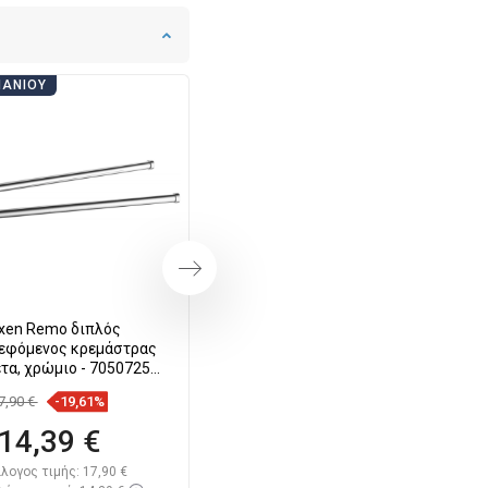
ΠΆΝΙΟΥ
ΗΜΈΡΕΣ ΜΠΆΝΙΟΥ
Επόμενο
xen Remo διπλός
Mexen Remo κρεμάστρα για
εφόμενος κρεμάστρας
πετσέτα, χρώμιο - 7050732-00
έτα, χρώμιο - 70507255-
00
7,90 €
-19,61%
10,80 €
-19,54%
14,39 €
8,69 €
λογος τιμής:
17,90 €
Κατάλογος τιμής:
10,80 €