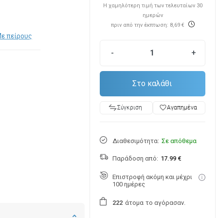
Η χαμηλότερη τιμή των τελευταίων 30
ημερών
πριν από την έκπτωση: 8,69 €
ε πείρους
-
+
Στο καλάθι
favorite_border
Αγαπημένα
Σύγκριση
Διαθεσιμότητα:
Σε απόθεμα
Παράδοση από:
17.99 €
Επιστροφή ακόμη και μέχρι
100 ημέρες
άτομα
το αγόρασαν.
2
2
2