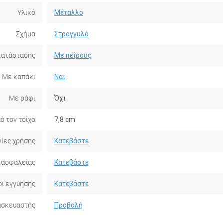
Υλικό
Μέταλλο
Σχήμα
Στρογγυλό
κατάστασης
Με πείρους
Με καπάκι
Ναι
Με ράφι
Όχι
ό τον τοίχο
7,8 cm
ίες χρήσης
Κατεβάστε
 ασφαλείας
Κατεβάστε
ι εγγύησης
Κατεβάστε
ασκευαστής
Προβολή