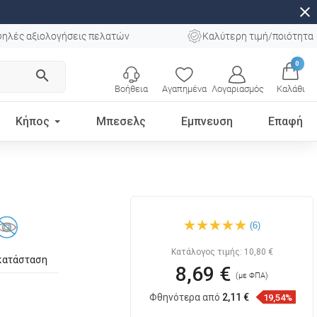
close
ηλές αξιολογήσεις πελατών
Καλύτερη τιμή/ποιότητα
0
search
Βοήθεια
Αγαπημένα
Λογαριασμός
Καλάθι
Κήπος
Μπεσελς
Εμπνευση
Επαφή
Mexen Remo θήκη για χαρτί
(6)
υγείας, χρώμιο - 7050733-00
Κατάλογος τιμής:
10,80 €
κατάσταση
8,69 €
(με ΦΠΑ)
Φθηνότερα από
2,11 €
19,54%