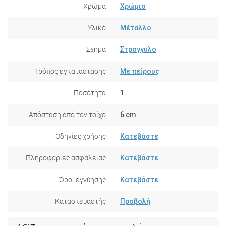
Χρώμα
Χρώμιο
Υλικό
Μέταλλο
Σχήμα
Στρογγυλό
Τρόπος εγκατάστασης
Με πείρους
Ποσότητα
1
Απόσταση από τον τοίχο
6 cm
Οδηγίες χρήσης
Κατεβάστε
Πληροφορίες ασφαλείας
Κατεβάστε
Όροι εγγύησης
Κατεβάστε
Κατασκευαστής
Προβολή