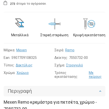
άτομα
το αγόρασαν.
2
7
3
Μεταλλικά
Στερεή στερέωση
Κρυφή εγκατάσταση
Μάρκα:
Mexen
Σειρά:
Remo
Ean:
5907709108325
Δείκτης:
7050732-00
Τύπος:
Δακτύλιος
Σχήμα:
Στρογγυλό
Χρώμα:
Χρώμιο
Τρόπος
Με
εγκατάστασης:
πείρους
Περιγραφή
Mexen Remo κρεμάστρα για πετσέτα, χρώμιο -
7050732-00