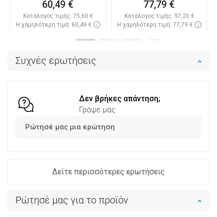
60,49 €
77,79 €
Κατάλογος τιμής:
75,60 €
Κατάλογος τιμής:
97,20 €
Η χαμηλότερη τιμή: 60,49 €
Η χαμηλότερη τιμή: 77,79 €
Διαθεσιμότητα:
Σε απόθεμα
Διαθεσιμότητα:
Σε απόθεμα
Στο καλάθι
Στο καλάθι
Συχνές ερωτήσεις
Σύγκριση
favorite_border
Αγαπημένα
Σύγκριση
favorite_border
Αγαπημένα
Δεν βρήκες απάντηση;
Γράψε μας
Ρώτησέ μας μια ερώτηση
Δείτε περισσότερες ερωτήσεις
Ρώτησέ μας για το προϊόν