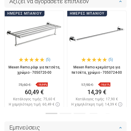
Αξίζει να αγοράσετε επιπλέον
ΗΜΈΡΕΣ ΜΠΆΝΙΟΥ
ΗΜΈΡΕΣ ΜΠΆΝΙΟΥ
(5)
(5)
Mexen Remo ράφι για πετσέτα,
Mexen Remo κρεμάστρα για
χρώμιο - 7050720-00
πετσέτα, χρώμιο - 7050724-00
75,60 €
17,90 €
-19,99%
-19,61%
60,49 €
14,39 €
Κατάλογος τιμής:
75,60 €
Κατάλογος τιμής:
17,90 €
Η χαμηλότερη τιμή: 60,49 €
Η χαμηλότερη τιμή: 14,39 €
Διαθεσιμότητα:
Σε απόθεμα
Διαθεσιμότητα:
Σε απόθεμα
Στο καλάθι
Στο καλάθι
Εμπνεύσεις