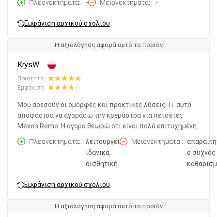
Πλεονεκτήματα:
-
Μειονεκτήματα:
-
Εμφάνιση αρχικού σχολίου
Η αξιολόγηση αφορά αυτό το προϊόν
KrysW
Ποιότητα:
Εμφάνιση:
Μου αρέσουν οι όμορφες και πρακτικές λύσεις. Γι' αυτό
αποφάσισα να αγοράσω την κρεμάστρα για πετσέτες
Mexen Remo. Η αγορά θεωρώ ότι είναι πολύ επιτυχημένη.
Πλεονεκτήματα:
λειτουργεί
Μειονεκτήματα:
απαραίτη
ιδανικά,
ο συχνός
αισθητική.
καθαρισμ
Εμφάνιση αρχικού σχολίου
Η αξιολόγηση αφορά αυτό το προϊόν