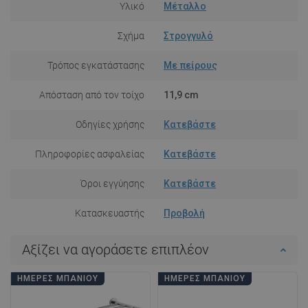
Υλικό
Μέταλλο
Σχήμα
Στρογγυλό
Τρόπος εγκατάστασης
Με πείρους
Απόσταση από τον τοίχο
11,9 cm
Οδηγίες χρήσης
Κατεβάστε
Πληροφορίες ασφαλείας
Κατεβάστε
Όροι εγγύησης
Κατεβάστε
Κατασκευαστής
Προβολή
Αξίζει να αγοράσετε επιπλέον
ΗΜΈΡΕΣ ΜΠΆΝΙΟΥ
ΗΜΈΡΕΣ ΜΠΆΝΙΟΥ