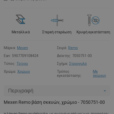
Μεταλλικά
Στερεή στερέωση
Κρυφή εγκατάσταση
Μάρκα:
Mexen
Σειρά:
Remo
Ean:
5907709108424
Δείκτης:
7050751-00
Τύπος:
Τοίχου
Σχήμα:
Στρογγυλό
Χρώμα:
Χρώμιο
Τρόπος
Με
εγκατάστασης:
πείρους
Περιγραφή
Mexen Remo βάση σκευών, χρώμιο - 7050751-00
Η Mexen Remo mydelniczka, με φινίρισμα από χρώμιο, προσφέρει