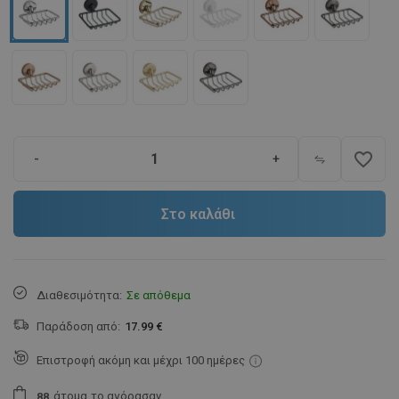
favorite_border
-
+
Στο καλάθι
Διαθεσιμότητα:
Σε απόθεμα
Παράδοση από:
17.99 €
Επιστροφή ακόμη και μέχρι 100 ημέρες
άτομα
το αγόρασαν.
8
8