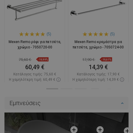
(5)
(5)
Mexen Remo ράφι για πετσέτα,
Mexen Remo κρεμάστρα για
χρώμιο - 7050720-00
πετσέτα, χρώμιο - 7050724-00
75,60 €
17,90 €
-19,99%
-19,61%
60,49 €
14,39 €
Κατάλογος τιμής:
75,60 €
Κατάλογος τιμής:
17,90 €
Η χαμηλότερη τιμή: 60,49 €
Η χαμηλότερη τιμή: 14,39 €
Διαθεσιμότητα:
Σε απόθεμα
Διαθεσιμότητα:
Σε απόθεμα
Στο καλάθι
Στο καλάθι
Εμπνεύσεις
Σύγκριση
favorite_border
Αγαπημένα
Σύγκριση
favorite_border
Αγαπημένα