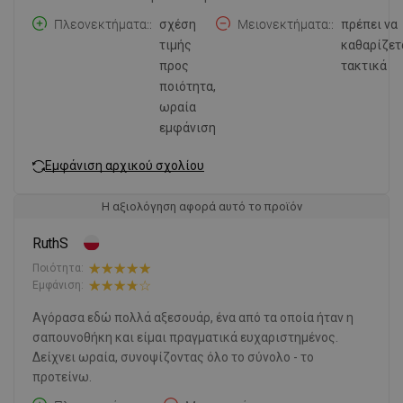
Πλεονεκτήματα:
σχέση
Μειονεκτήματα:
πρέπει να
τιμής
καθαρίζετ
προς
τακτικά
ποιότητα,
ωραία
εμφάνιση
Εμφάνιση αρχικού σχολίου
Η αξιολόγηση αφορά αυτό το προϊόν
RuthS
Ποιότητα:
Εμφάνιση:
Αγόρασα εδώ πολλά αξεσουάρ, ένα από τα οποία ήταν η
σαπουνοθήκη και είμαι πραγματικά ευχαριστημένος.
Δείχνει ωραία, συνοψίζοντας όλο το σύνολο - το
προτείνω.