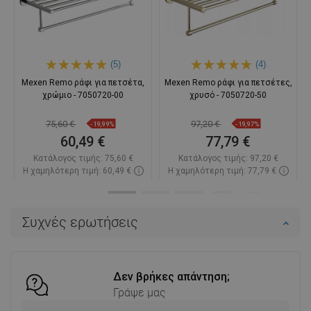
(5)
(4)
Mexen Remo ράφι για πετσέτα,
Mexen Remo ράφι για πετσέτες,
χρώμιο - 7050720-00
χρυσό - 7050720-50
75,60 €
97,20 €
-19,99%
-19,97%
60,49 €
77,79 €
Κατάλογος τιμής:
75,60 €
Κατάλογος τιμής:
97,20 €
Η χαμηλότερη τιμή: 60,49 €
Η χαμηλότερη τιμή: 77,79 €
Διαθεσιμότητα:
Σε απόθεμα
Διαθεσιμότητα:
Σε απόθεμα
Στο καλάθι
Στο καλάθι
Συχνές ερωτήσεις
Σύγκριση
favorite_border
Αγαπημένα
Σύγκριση
favorite_border
Αγαπημένα
Δεν βρήκες απάντηση;
Γράψε μας