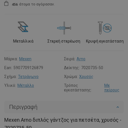
άτομα
το αγόρασαν.
4
5
6
Μεταλλικά
Στερεή στερέωση
Κρυφή εγκατάσταση
Μάρκα:
Mexen
Σειρά:
Arno
Ean:
5907709126879
Δείκτης:
7020735-50
Σχήμα:
Τετράγωνο
Χρώμα:
Χρυσός
Υλικό:
Μέταλλο
Τρόπος
Με
εγκατάστασης:
πείρους
Περιγραφή
Mexen Arno διπλός γάντζος για πετσέτα, χρυσός -
7020735-50