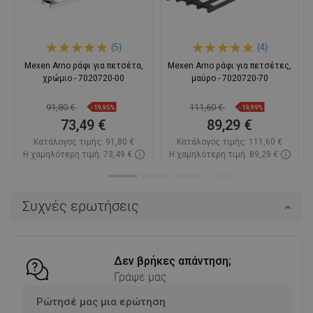
(5)
(4)
Mexen Arno ράφι για πετσέτα,
Mexen Arno ράφι για πετσέτες,
χρώμιο - 7020720-00
μαύρο - 7020720-70
91,80 €
111,60 €
-19,95%
-19,99%
73,49 €
89,29 €
Κατάλογος τιμής:
91,80 €
Κατάλογος τιμής:
111,60 €
Η χαμηλότερη τιμή: 73,49 €
Η χαμηλότερη τιμή: 89,29 €
Διαθεσιμότητα:
Σε απόθεμα
Διαθεσιμότητα:
Σε απόθεμα
Στο καλάθι
Στο καλάθι
Συχνές ερωτήσεις
Σύγκριση
favorite_border
Αγαπημένα
Σύγκριση
favorite_border
Αγαπημένα
Δεν βρήκες απάντηση;
Γράψε μας
Ρώτησέ μας μια ερώτηση