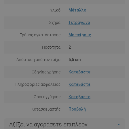
Υλικό
Μέταλλο
Σχήμα
Τετράγωνο
Τρόπος εγκατάστασης
Με πείρους
Ποσότητα
2
Απόσταση από τον τοίχο
5,5 cm
Οδηγίες χρήσης
Κατεβάστε
Πληροφορίες ασφαλείας
Κατεβάστε
Όροι εγγύησης
Κατεβάστε
Κατασκευαστής
Προβολή
Αξίζει να αγοράσετε επιπλέον