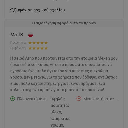
Εμφάνιση αρχικού σχολίου
Η αξιολόγηση αφορά αυτό το προϊόν
ManfS
Ποιότητα:
Εμφάνιση:
Η σειρά Arno που προτείνεται από την εταιρεία Mexen μου
άρεσε εδώ και καιρό, γι' αυτό πρόσφατα αποφάσισα να
αγοράσω ένα διπλό άγκιστρο για πετσέτες σε χρώμα
χρυσό. Δεν μετανιώνω τα χρήματα που ξόδεψα, αντιθέτως
είμαι πολύ ευχαριστημένη, γιατί είναι πράγματι ένα
καλοφτιαγμένο προϊόν για το μπάνιο. Το προτείνω!
Πλεονεκτήματα:
υψηλής
Μειονεκτήματα:
-
ποιότητας
υλικό,
εξαιρετικό
χρώμα,