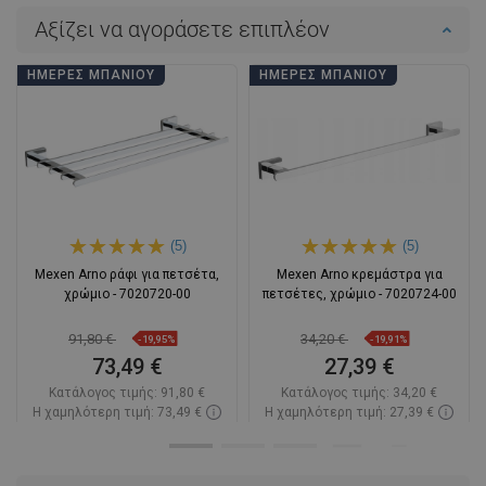
Αξίζει να αγοράσετε επιπλέον
ΗΜΈΡΕΣ ΜΠΆΝΙΟΥ
ΗΜΈΡΕΣ ΜΠΆΝΙΟΥ
(5)
(5)
Mexen Arno ράφι για πετσέτα,
Mexen Arno κρεμάστρα για
χρώμιο - 7020720-00
πετσέτες, χρώμιο - 7020724-00
91,80 €
34,20 €
-19,95%
-19,91%
73,49 €
27,39 €
Κατάλογος τιμής:
91,80 €
Κατάλογος τιμής:
34,20 €
Η χαμηλότερη τιμή: 73,49 €
Η χαμηλότερη τιμή: 27,39 €
Διαθεσιμότητα:
Σε απόθεμα
Διαθεσιμότητα:
Σε απόθεμα
Στο καλάθι
Στο καλάθι