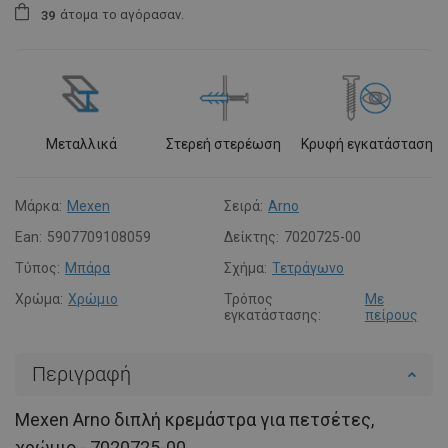
άτομα
το αγόρασαν.
3
9
Μεταλλικά
Στερεή στερέωση
Κρυφή εγκατάσταση
Μάρκα:
Mexen
Σειρά:
Arno
Ean:
5907709108059
Δείκτης:
7020725-00
Τύπος:
Μπάρα
Σχήμα:
Τετράγωνο
Χρώμα:
Χρώμιο
Τρόπος
Με
εγκατάστασης:
πείρους
Περιγραφή
Mexen Arno διπλή κρεμάστρα για πετσέτες,
χρώμιο - 7020725-00