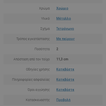
Χρώμα
Χρώμιο
Υλικό
Μέταλλο
Σχήμα
Τετράγωνο
Τρόπος εγκατάστασης
Με πείρους
Ποσότητα
2
Απόσταση από τον τοίχο
11,3 cm
Οδηγίες χρήσης
Κατεβάστε
Πληροφορίες ασφαλείας
Κατεβάστε
Όροι εγγύησης
Κατεβάστε
Κατασκευαστής
Προβολή