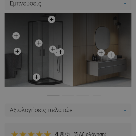
Εμπνεύσεις
Σύγκριση
favorite_border
Αγαπημένα
Σύγκριση
favorite_border
Αγαπημένα
Αξιολογήσεις πελατών
4.8
/5
(5 Αξιολόγηση)