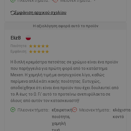
Πλεονεκτήματα:
-
Μειονεκτήματα:
-
Εμφάνιση αρχικού σχολίου
Η αξιολόγηση αφορά αυτό το προϊόν
ElizB
Ποιότητα:
Εμφάνιση:
Η διπλή κρεμάστρα πετσέτας σε χρώμιο είναι ένα προϊόν
που παρήγγειλα για πρώτη φορά από το κατάστημα
Mexen. Η χαμηλή τιμή με ανησυχούσε λίγο, καθώς
περίμενα απλά κάτι κακής ποιότητας. Ευτυχώς,
αποδείχθηκε ότι είναι ένα προϊόν που έχει δουλευτεί από
το Α έως το Ω. Γι' αυτό το προτείνω ανεπιφύλακτα σε
όλους από αυτόν τον κατασκευαστή!
Πλεονεκτήματα:
εξαιρετική
Μειονεκτήματα:
ελάχιστα
ποιότητα,
κοντό
χαμηλή
τιμή