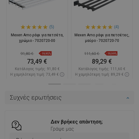
(5)
(4)
Mexen Arno ράφι για πετσέτα,
Mexen Arno ράφι για πετσέτες,
χρώμιο - 7020720-00
μαύρο - 7020720-70
91,80 €
111,60 €
-19,95%
-19,99%
73,49 €
89,29 €
Κατάλογος τιμής:
91,80 €
Κατάλογος τιμής:
111,60 €
Η χαμηλότερη τιμή: 73,49 €
Η χαμηλότερη τιμή: 89,29 €
Διαθεσιμότητα:
Σε απόθεμα
Διαθεσιμότητα:
Σε απόθεμα
Στο καλάθι
Στο καλάθι
Συχνές ερωτήσεις
Σύγκριση
favorite_border
Αγαπημένα
Σύγκριση
favorite_border
Αγαπημένα
Δεν βρήκες απάντηση;
Γράψε μας