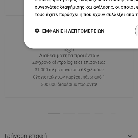
συνεργάτες διαφήμισης και ανάλυσης, οι οποίοι
Δες όλα
τους έχετε παράσχει ή που έχουν συλλέξει από 
ΕΜΦΆΝΙΣΗ ΛΕΠΤΟΜΕΡΕΙΏΝ
Διαθεσιμότητα προϊόντων
Σύγχρονο κέντρο logistics επιφάνειας
31 000 m² με πάνω από 68 χιλιάδες
θέσεις παλετών παρέχει πάνω από 1
500 000 διαθέσιμα προϊόντα!
Γρήγορη επαφή
