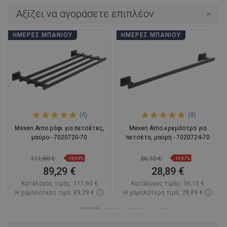
Αξίζει να αγοράσετε επιπλέον
ΗΜΈΡΕΣ ΜΠΆΝΙΟΥ
ΗΜΈΡΕΣ ΜΠΆΝΙΟΥ
(4)
(4)
Mexen Arno ράφι για πετσέτες,
Mexen Arno κρεμάστρα για
μαύρο - 7020720-70
πετσέτα, μαύρη - 7020724-70
111,60 €
36,10 €
-19,99%
-19,97%
89,29 €
28,89 €
Κατάλογος τιμής:
111,60 €
Κατάλογος τιμής:
36,10 €
Η χαμηλότερη τιμή: 89,29 €
Η χαμηλότερη τιμή: 28,89 €
Διαθεσιμότητα:
Σε απόθεμα
Διαθεσιμότητα:
Σε απόθεμα
Στο καλάθι
Στο καλάθι