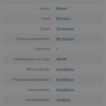
Χρώμα
Μαύρο
Υλικό
Μέταλλο
Σχήμα
Τετράγωνο
Τρόπος εγκατάστασης
Με πείρους
Ποσότητα
1
Απόσταση από τον τοίχο
5,8 cm
Οδηγίες χρήσης
Κατεβάστε
Πληροφορίες ασφαλείας
Κατεβάστε
Όροι εγγύησης
Κατεβάστε
Κατασκευαστής
Προβολή