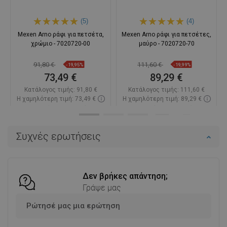
(5)
(4)
Mexen Arno ράφι για πετσέτα,
Mexen Arno ράφι για πετσέτες,
χρώμιο - 7020720-00
μαύρο - 7020720-70
91,80 €
111,60 €
-19,95%
-19,99%
73,49 €
89,29 €
Κατάλογος τιμής:
91,80 €
Κατάλογος τιμής:
111,60 €
Η χαμηλότερη τιμή: 73,49 €
Η χαμηλότερη τιμή: 89,29 €
Διαθεσιμότητα:
Σε απόθεμα
Διαθεσιμότητα:
Σε απόθεμα
Στο καλάθι
Στο καλάθι
Συχνές ερωτήσεις
Σύγκριση
favorite_border
Αγαπημένα
Σύγκριση
favorite_border
Αγαπημένα
Δεν βρήκες απάντηση;
Γράψε μας
Ρώτησέ μας μια ερώτηση