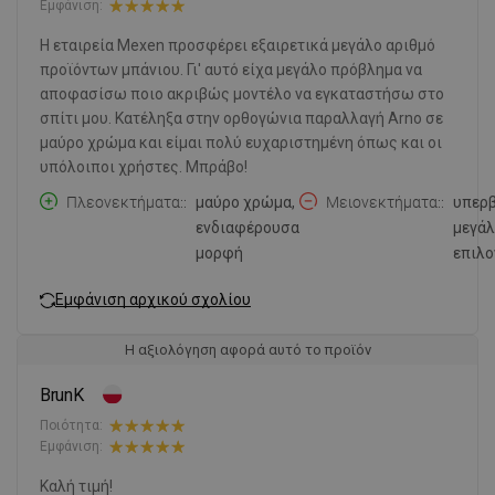
Εμφάνιση:
Η εταιρεία Mexen προσφέρει εξαιρετικά μεγάλο αριθμό
προϊόντων μπάνιου. Γι' αυτό είχα μεγάλο πρόβλημα να
αποφασίσω ποιο ακριβώς μοντέλο να εγκαταστήσω στο
σπίτι μου. Κατέληξα στην ορθογώνια παραλλαγή Arno σε
μαύρο χρώμα και είμαι πολύ ευχαριστημένη όπως και οι
υπόλοιποι χρήστες. Μπράβο!
Πλεονεκτήματα:
μαύρο χρώμα,
Μειονεκτήματα:
υπερ
ενδιαφέρουσα
μεγά
μορφή
επιλο
Εμφάνιση αρχικού σχολίου
Η αξιολόγηση αφορά αυτό το προϊόν
BrunK
Ποιότητα:
Εμφάνιση:
Καλή τιμή!