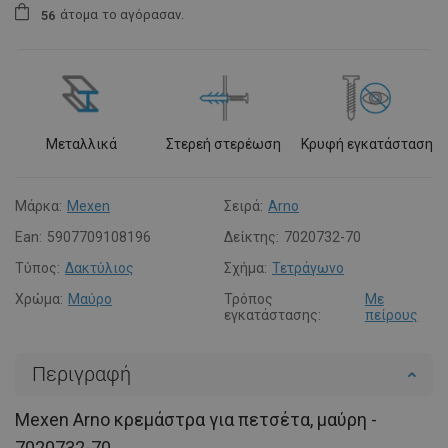
άτομα
το αγόρασαν.
5
6
Μεταλλικά
Στερεή στερέωση
Κρυφή εγκατάσταση
Μάρκα:
Mexen
Σειρά:
Arno
Ean:
5907709108196
Δείκτης:
7020732-70
Τύπος:
Δακτύλιος
Σχήμα:
Τετράγωνο
Χρώμα:
Μαύρο
Τρόπος
Με
εγκατάστασης:
πείρους
Περιγραφή
Mexen Arno κρεμάστρα για πετσέτα, μαύρη -
7020732-70