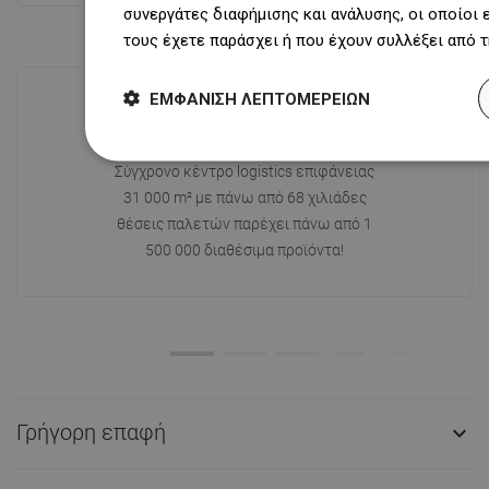
συνεργάτες διαφήμισης και ανάλυσης, οι οποίοι
τους έχετε παράσχει ή που έχουν συλλέξει από 
ΕΜΦΆΝΙΣΗ ΛΕΠΤΟΜΕΡΕΙΏΝ
Διαθεσιμότητα προϊόντων
Σύγχρονο κέντρο logistics επιφάνειας
31 000 m² με πάνω από 68 χιλιάδες
θέσεις παλετών παρέχει πάνω από 1
500 000 διαθέσιμα προϊόντα!
Γρήγορη επαφή
