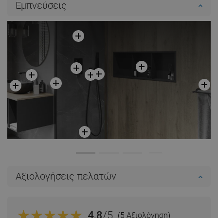
Εμπνεύσεις
Σύγκριση
favorite_border
Αγαπημένα
Σύγκριση
favorite_border
Αγαπημένα
Αξιολογήσεις πελατών
4.8
/5
(5 Αξιολόγηση)