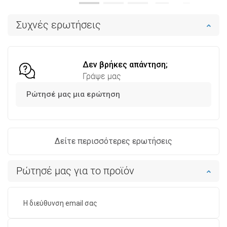
Στο καλάθι
Στο καλάθι
Συχνές ερωτήσεις
Σύγκριση
favorite_border
Αγαπημένα
Σύγκριση
favorite_border
Αγαπημένα
Δεν βρήκες απάντηση;
Γράψε μας
Ρώτησέ μας μια ερώτηση
Δείτε περισσότερες ερωτήσεις
Ρώτησέ μας για το προϊόν