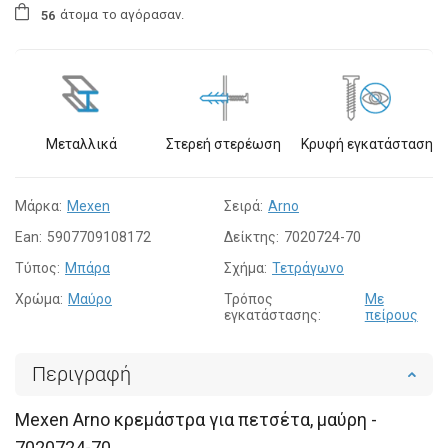
άτομα
το αγόρασαν.
5
6
Μεταλλικά
Στερεή στερέωση
Κρυφή εγκατάσταση
Μάρκα:
Mexen
Σειρά:
Arno
Ean:
5907709108172
Δείκτης:
7020724-70
Τύπος:
Μπάρα
Σχήμα:
Τετράγωνο
Χρώμα:
Μαύρο
Τρόπος
Με
εγκατάστασης:
πείρους
Περιγραφή
Mexen Arno κρεμάστρα για πετσέτα, μαύρη -
7020724-70