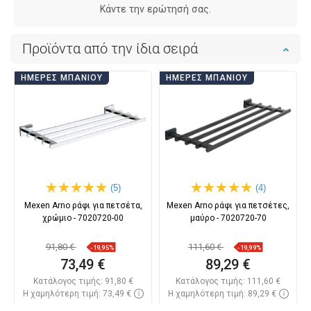
Κάντε την ερώτησή σας.
Προϊόντα από την ίδια σειρά
ΗΜΈΡΕΣ ΜΠΆΝΙΟΥ
ΗΜΈΡΕΣ ΜΠΆΝΙΟΥ
(5)
(4)
Mexen Arno ράφι για πετσέτα,
Mexen Arno ράφι για πετσέτες,
χρώμιο - 7020720-00
μαύρο - 7020720-70
91,80 €
111,60 €
-19,95%
-19,99%
73,49 €
89,29 €
Κατάλογος τιμής:
91,80 €
Κατάλογος τιμής:
111,60 €
Η χαμηλότερη τιμή: 73,49 €
Η χαμηλότερη τιμή: 89,29 €
Διαθεσιμότητα:
Σε απόθεμα
Διαθεσιμότητα:
Σε απόθεμα