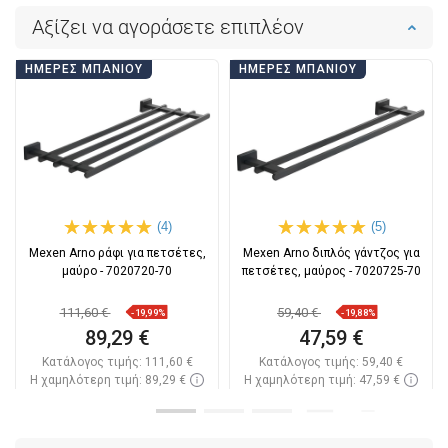
Αξίζει να αγοράσετε επιπλέον
ΗΜΈΡΕΣ ΜΠΆΝΙΟΥ
ΗΜΈΡΕΣ ΜΠΆΝΙΟΥ
(4)
(5)
Mexen Arno ράφι για πετσέτες,
Mexen Arno διπλός γάντζος για
μαύρο - 7020720-70
πετσέτες, μαύρος - 7020725-70
111,60 €
59,40 €
-19,99%
-19,88%
89,29 €
47,59 €
Κατάλογος τιμής:
111,60 €
Κατάλογος τιμής:
59,40 €
Η χαμηλότερη τιμή: 89,29 €
Η χαμηλότερη τιμή: 47,59 €
Διαθεσιμότητα:
Σε απόθεμα
Διαθεσιμότητα:
Σε απόθεμα
Στο καλάθι
Στο καλάθι