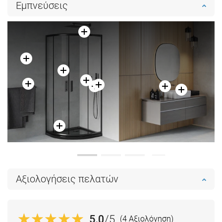
Εμπνεύσεις
Σύγκριση
favorite_border
Αγαπημένα
Σύγκριση
favorite_border
Αγαπημένα
Αξιολογήσεις πελατών
5.0
/5
(4 Αξιολόγηση)