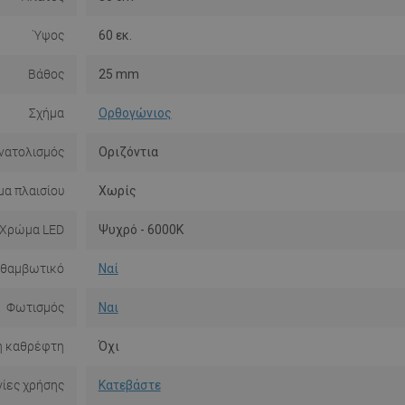
Ύψος
60 εκ.
Βάθος
25 mm
Σχήμα
Ορθογώνιος
νατολισμός
Οριζόντια
α πλαισίου
Χωρίς
Χρώμα LED
Ψυχρό - 6000K
ιθαμβωτικό
Ναί
Φωτισμός
Ναι
η καθρέφτη
Όχι
ίες χρήσης
Κατεβάστε