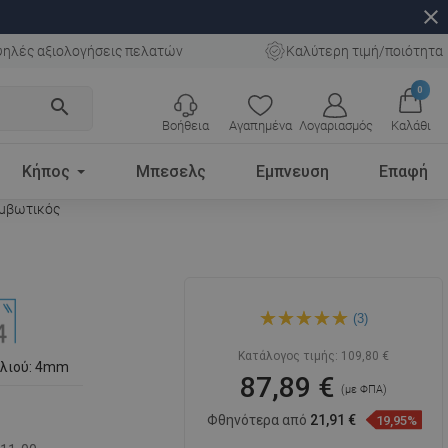
close
ηλές αξιολογήσεις πελατών
Καλύτερη τιμή/ποιότητα
0
search
Βοήθεια
Αγαπημένα
Λογαριασμός
Καλάθι
Κήπος
Μπεσελς
Εμπνευση
Επαφή
αμβωτικός
Mexen Sun φωτισμένος
(3)
καθρέφτης μπάνιου 80 x 60
cm, LED 6000K,
αντιθαμβωτικός
Κατάλογος τιμής:
109,80 €
αλιού: 4mm
87,89 €
(με ΦΠΑ)
Φθηνότερα από
21,91 €
19,95%