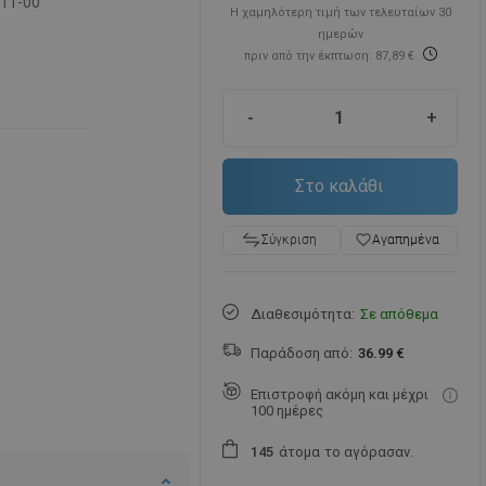
611-00
Η χαμηλότερη τιμή των τελευταίων 30
ημερών
πριν από την έκπτωση: 87,89 €
-
+
Στο καλάθι
favorite_border
Αγαπημένα
Σύγκριση
Διαθεσιμότητα:
Σε απόθεμα
Παράδοση από:
36.99 €
Επιστροφή ακόμη και μέχρι
100 ημέρες
άτομα
το αγόρασαν.
1
4
5