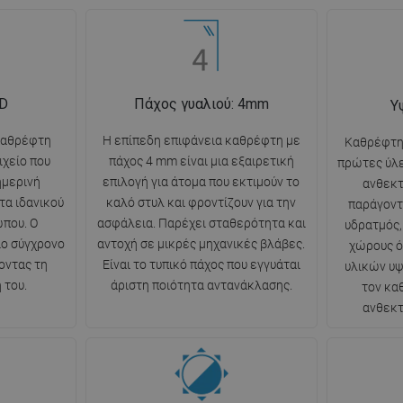
ED
Πάχος γυαλιού: 4mm
Υ
καθρέφτη
Η επίπεδη επιφάνεια καθρέφτη με
Καθρέφτη
ιχείο που
πάχος 4 mm είναι μια εξαιρετική
πρώτες ύλε
ημερινή
επιλογή για άτομα που εκτιμούν το
ανθεκτ
τα ιδανικού
καλό στυλ και φροντίζουν για την
παράγοντ
που. Ο
ασφάλεια. Παρέχει σταθερότητα και
υδρατμός, 
ιο σύγχρονο
αντοχή σε μικρές μηχανικές βλάβες.
χώρους ό
οντας τη
Είναι το τυπικό πάχος που εγγυάται
υλικών υψ
 του.
άριστη ποιότητα αντανάκλασης.
τον κα
ανθεκτ