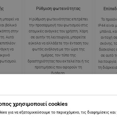
ής
Ρύθμιση φωτεινότητας
Επίπεδ
η μπορεί να
Η ρύθμιση φωτεινότητας επιτρέπει
Το προϊό
και βολικό
την προσαρμογή του φωτισμού στις
IP44 είναι 
ακόπτη στην
ατομικές ανάγκες του χρήστη. Χάρη
μπάνια, κ
τη. Αυτό
σε αυτήν τη λειτουργία, μπορείτε
αντοχή σε
 επιπλέον
εύκολα να αλλάξετε την ένταση του
σκόνης, το
νάγκη να
φωτός ανάλογα με την ώρα της
δύσκολες 
ακρινό
ημέρας, τον τύπο της
σε αυτό τ
φωτισμού.
δραστηριότητας που εκτελείται ή τις
λειτουργία
προτιμήσεις που αφορούν τη
τη διάρκει
διάθεση.
οπος χρησιμοποιεί cookies
ση
2 χρόνια εγγύηση
ies για να εξατομικεύσουμε το περιεχόμενο, τις διαφημίσεις και