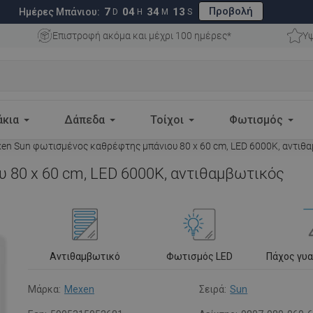
Προβολή
7
04
34
12
Ημέρες Μπάνιου:
D
H
M
S
Επιστροφή ακόμα και μέχρι 100 ημέρες*
Υψ
άκια
Δάπεδα
Τοίχοι
Φωτισμός
en Sun φωτισμένος καθρέφτης μπάνιου 80 x 60 cm, LED 6000K, αντιθ
 80 x 60 cm, LED 6000K, αντιθαμβωτικός
Αντιθαμβωτικό
Φωτισμός LED
Πάχος γυ
Μάρκα:
Mexen
Σειρά:
Sun