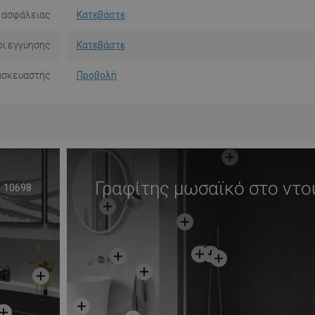
 ασφάλειας
Κατεβάστε
ι εγγύησης
Κατεβάστε
ασκευαστής
Προβολή
Γραφίτης μωσαϊκό στο ντο
10698