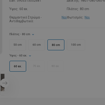
Ean:
5905315052681
Δείκτης:
9807-080-060-
Ύψος:
60 εκ.
Πλάτος:
80 cm
Θερμαντικό Στρώμα -
Ναί
Φωτισμός:
Ναι
Αντιθαμβωτικό:
Πλάτος
- 80 cm
50 cm
60 cm
100 cm
80 cm
Ύψος
- 60 εκ.
70 εκ.
80 εκ.
60 εκ.