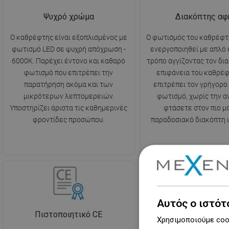
Ψυχρό χρώμα
Διακόπτης αφ
Ο καθρέφτης είναι εξοπλισμένος με
Ο φωτισμός του καθρέφτ
φωτισμό LED σε ψυχρή απόχρωση -
ενεργοποιηθεί με απλό 
6000K. Παρέχει έντονο και καθαρό
τρόπο αγγίζοντας τον δι
φωτισμό που επιτρέπει την
επιφάνεια του καθρέφ
παρατήρηση ακόμα και των
επιτρέπει τον γρήγορο
μικρότερων λεπτομερειών.
φωτισμό, χωρίς την α
Υποστηρίζει άριστα τις καθημερινές
φτάσετε στον πιο μ
φροντίδες προσώπου.
παραδοσιακό διακόπτη 
Αυτός ο ιστότ
Πιστοποιητικό CE
Κρυφή σύνδε
Χρησιμοποιούμε cook