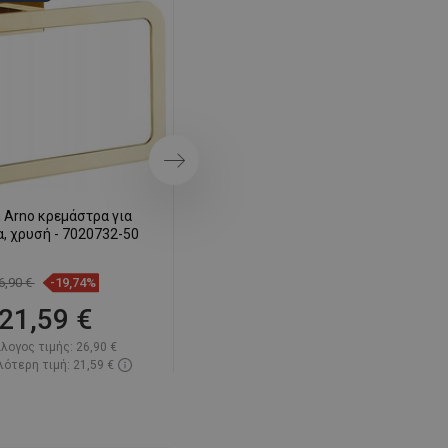
SWEDISH
FINNISH
PORTUGUESE
CROATIAN
GREEK
Επόμενο
SLOVENIAN
 Arno κρεμάστρα για
Mexen Arno θήκη για χαρτί
, χρυσή - 7020732-50
υγείας, χρυσή - 7020733-50
6,90 €
-19,74%
16,20 €
-19,81%
21,59 €
12,99 €
λογος τιμής:
26,90 €
Κατάλογος τιμής:
16,20 €
ότερη τιμή: 21,59 €
Η χαμηλότερη τιμή: 12,99 €
ιμότητα:
Σε απόθεμα
Διαθεσιμότητα:
Σε απόθεμα
Στο καλάθι
Στο καλάθι