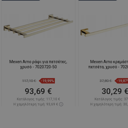
Mexen Arno ράφι για πετσέτες,
Mexen Arno κρεμάστ
χρυσό - 7020720-50
πετσέτα, χρυσό - 70
117,10 €
-19,99%
37,80 €
-19,87
93,69 €
30,29 
Κατάλογος τιμής:
117,10 €
Κατάλογος τιμής:
37
Η χαμηλότερη τιμή: 93,69 €
Η χαμηλότερη τιμή: 30
Διαθεσιμότητα:
Σε απόθεμα
Διαθεσιμότητα:
Σε α
Στο καλάθι
Στο καλάθ