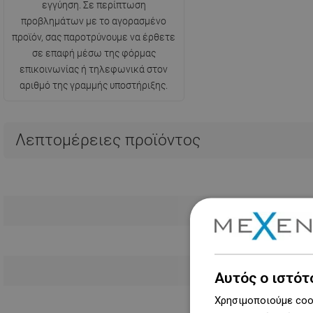
εγγύηση. Σε περίπτωση
προβλημάτων με το αγορασμένο
προϊόν, σας παροτρύνουμε να έρθετε
σε επαφή μέσω της φόρμας
επικοινωνίας ή τηλεφωνικά στον
αριθμό της γραμμής υποστήριξης.
Λεπτομέρειες προϊόντος
Αυτός ο ιστότ
Χρησιμοποιούμε cook