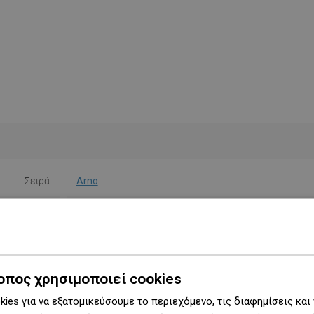
Σειρά
Arno
Πλάτος
10,5 cm
Ύψος
4,5 εκ.
Τύπος
Τοίχου
οπος χρησιμοποιεί cookies
ies για να εξατομικεύσουμε το περιεχόμενο, τις διαφημίσεις και
Χρώμα
Χρυσός