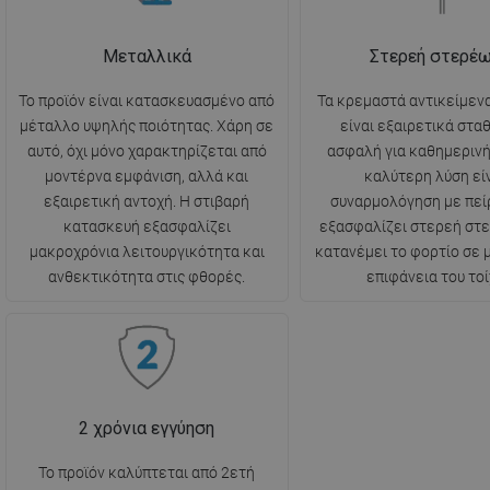
Μεταλλικά
Στερεή στερέ
Το προϊόν είναι κατασκευασμένο από
Τα κρεμαστά αντικείμενα
μέταλλο υψηλής ποιότητας. Χάρη σε
είναι εξαιρετικά στα
αυτό, όχι μόνο χαρακτηρίζεται από
ασφαλή για καθημερινή
μοντέρνα εμφάνιση, αλλά και
καλύτερη λύση είν
εξαιρετική αντοχή. Η στιβαρή
συναρμολόγηση με πεί
κατασκευή εξασφαλίζει
εξασφαλίζει στερεή στ
μακροχρόνια λειτουργικότητα και
κατανέμει το φορτίο σε
ανθεκτικότητα στις φθορές.
επιφάνεια του τοί
2 χρόνια εγγύηση
Το προϊόν καλύπτεται από 2ετή