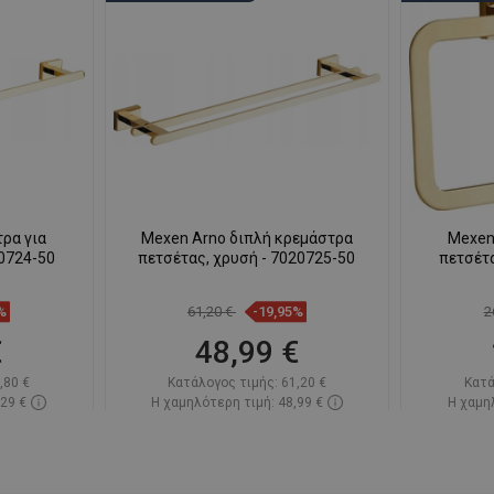
ρα για
Mexen Arno διπλή κρεμάστρα
Mexen
20724-50
πετσέτας, χρυσή - 7020725-50
πετσέτα
%
61,20 €
-19,95%
2
€
48,99 €
,80 €
Κατάλογος τιμής:
61,20 €
Κατά
,29 €
Η χαμηλότερη τιμή: 48,99 €
Η χαμηλ
πόθεμα
Διαθεσιμότητα:
Σε απόθεμα
Διαθεσ
ι
Στο καλάθι