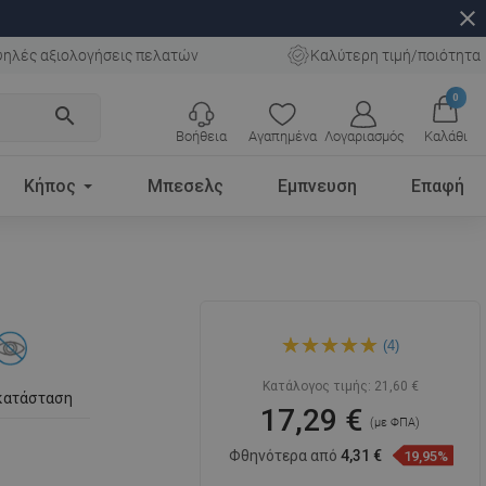
close
ηλές αξιολογήσεις πελατών
Καλύτερη τιμή/ποιότητα
0
search
Βοήθεια
Αγαπημένα
Λογαριασμός
Καλάθι
Κήπος
Μπεσελς
Εμπνευση
Επαφή
Mexen Arno μυτελνίτσκα,
(4)
χρυσή - 7020739-50
Κατάλογος τιμής:
21,60 €
κατάσταση
17,29 €
(με ΦΠΑ)
Φθηνότερα από
4,31 €
19,95%