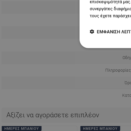
επισκεψιμότητά μας.
συνεργάτες διαφήμισ
τους έχετε παράσχει
ΕΜΦΆΝΙΣΗ ΛΕΠ
Τρόπος εγ
Απόσταση απ
Οδηγ
Πληροφορίες
Όρο
Κατ
Αξίζει να αγοράσετε επιπλέον
ΗΜΈΡΕΣ ΜΠΆΝΙΟΥ
ΗΜΈΡΕΣ ΜΠΆΝΙΟΥ