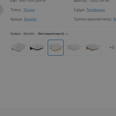
Ean:
5907709126916
Δείκτης:
7020739-50
Τύπος:
Τοίχου
Σχήμα:
Τετράγωνο
Χρώμα:
Χρυσός
Τρόπος εγκατάστασης:
Μ
Χρώμα
- Χρυσός
- (
δείτε περισσότερα
+5
)
+5