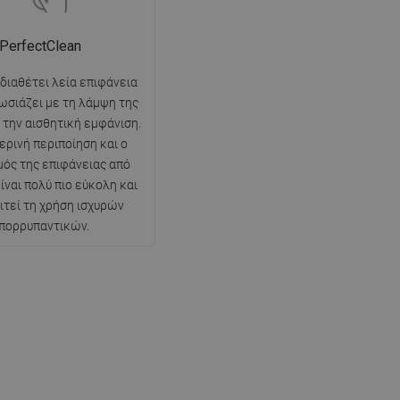
PerfectClean
 διαθέτει λεία επιφάνεια
ωσιάζει με τη λάμψη της
ι την αισθητική εμφάνιση.
ερινή περιποίηση και ο
ός της επιφάνειας από
ίναι πολύ πιο εύκολη και
ιτεί τη χρήση ισχυρών
πορρυπαντικών.