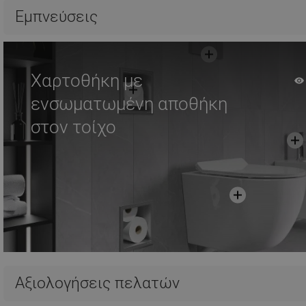
Σύγκριση
favorite_border
Αγαπημένα
Σύγκριση
favorite_border
Αγ
Εμπνεύσεις
Χαρτοθήκη με
ενσωματωμένη αποθήκη
στον τοίχο
Αξιολογήσεις πελατών