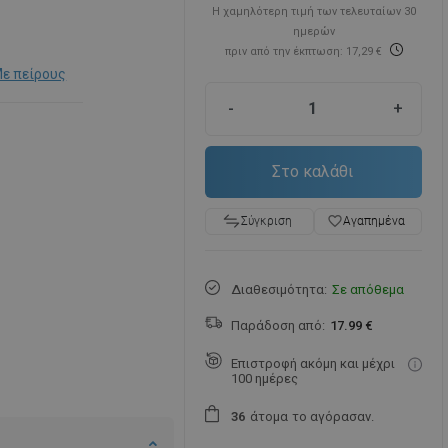
Η χαμηλότερη τιμή των τελευταίων 30
ημερών
πριν από την έκπτωση: 17,29 €
ε πείρους
-
+
Στο καλάθι
favorite_border
Αγαπημένα
Σύγκριση
Διαθεσιμότητα:
Σε απόθεμα
Παράδοση από:
17.99 €
Επιστροφή ακόμη και μέχρι
100 ημέρες
άτομα
το αγόρασαν.
3
6