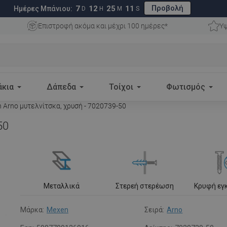
Προβολή
7
12
25
10
Ημέρες Μπάνιου:
D
H
M
S
Επιστροφή ακόμα και μέχρι 100 ημέρες*
Υψ
άκια
Δάπεδα
Τοίχοι
Φωτισμός
 Arno μυτελνίτσκα, χρυσή - 7020739-50
50
Μεταλλικά
Στερεή στερέωση
Κρυφή εγ
Μάρκα:
Mexen
Σειρά:
Arno