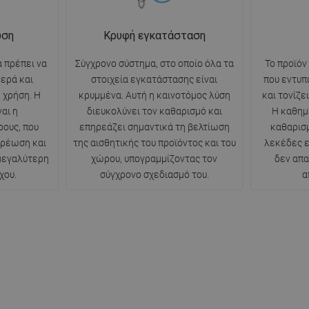
ωση
Κρυφή εγκατάσταση
 πρέπει να
Σύγχρονο σύστημα, στο οποίο όλα τα
Το προϊόν
θερά και
στοιχεία εγκατάστασης είναι
που εντυπ
 χρήση. Η
κρυμμένα. Αυτή η καινοτόμος λύση
και τονίζε
αι η
διευκολύνει τον καθαρισμό και
Η καθημ
ρους, που
επηρεάζει σημαντικά τη βελτίωση
καθαρισμ
ερέωση και
της αισθητικής του προϊόντος και του
λεκέδες ε
 μεγαλύτερη
χώρου, υπογραμμίζοντας τον
δεν απα
χου.
σύγχρονο σχεδιασμό του.
α