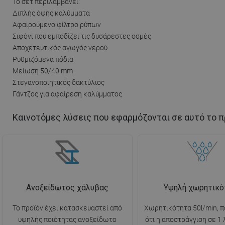
Το σετ περιλαμβάνει:
Διπλής όψης καλύμματα
Αφαιρούμενο φίλτρο ρύπων
Σιφόνι που εμποδίζει τις δυσάρεστες οσμές
Αποχετευτικός αγωγός νερού
Ρυθμιζόμενα πόδια
Μείωση 50/40 mm
Στεγανοποιητικός δακτύλιος
Γάντζος για αφαίρεση καλύμματος
Καινοτόμες λύσεις που εφαρμόζονται σε αυτό το π
Ανοξείδωτος χάλυβας
Υψηλή χωρητικό
Το προϊόν έχει κατασκευαστεί από
Χωρητικότητα 50l/min, π
υψηλής ποιότητας ανοξείδωτο
ότι η αποστράγγιση σε 1 