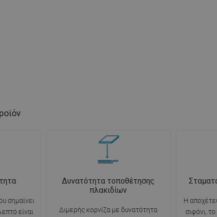
ροϊόν
τητα
Δυνατότητα τοποθέτησης
Σταματ
πλακιδίων
ου σημαίνει
Η αποχέτευ
Διμερής κορνίζα με δυνατότητα
λεπτό είναι
σιφόνι, τ