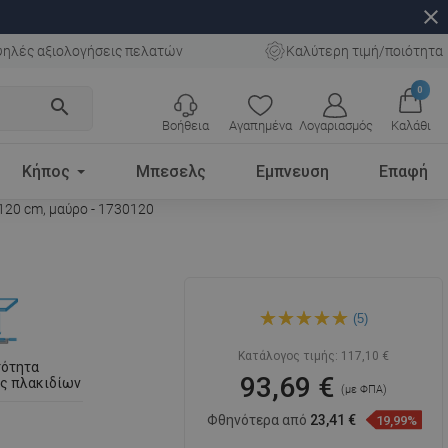
close
ηλές αξιολογήσεις πελατών
Καλύτερη τιμή/ποιότητα
0
search
Βοήθεια
Αγαπημένα
Λογαριασμός
Καλάθι
Κήπος
Μπεσελς
Εμπνευση
Επαφή
 120 cm, μαύρο - 1730120
Mexen Flat Wall γραμμική
(5)
αποχέτευση τοίχου 2 σε 1
120 cm, μαύρο - 1730120
Κατάλογος τιμής:
117,10 €
τότητα
93,69 €
ς πλακιδίων
(με ΦΠΑ)
Φθηνότερα από
23,41 €
19,99%