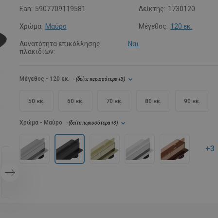
Ean:
5907709119581
Δείκτης:
1730120
Χρώμα:
Μαύρο
Μέγεθος:
120 εκ.
Δυνατότητα επικόλλησης
Ναι
πλακιδίων:
Μέγεθος
- 120 εκ.
- (
δείτε περισσότερα
+3
)
50 εκ.
60 εκ.
70 εκ.
80 εκ.
90 εκ.
Χρώμα
- Μαύρο
- (
δείτε περισσότερα
+3
)
+3