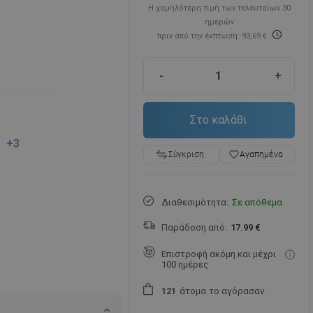
Η χαμηλότερη τιμή των τελευταίων 30
ημερών
πριν από την έκπτωση: 93,69 €
-
+
Στο καλάθι
+3
favorite_border
Αγαπημένα
Σύγκριση
Διαθεσιμότητα:
Σε απόθεμα
Παράδοση από:
17.99 €
Επιστροφή ακόμη και μέχρι
100 ημέρες
άτομα
το αγόρασαν.
1
2
1