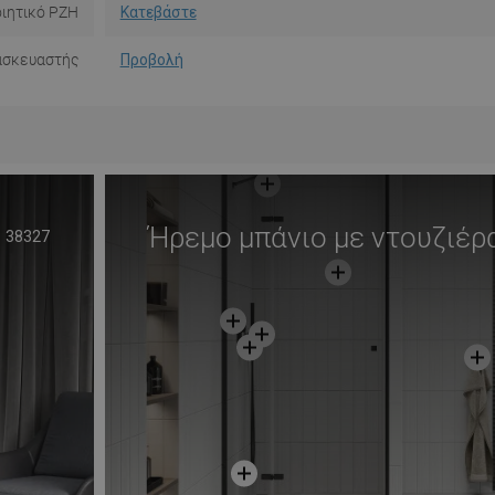
ιητικό PZH
Κατεβάστε
ασκευαστής
Προβολή
Ήρεμο μπάνιο με ντουζιέρ
38327