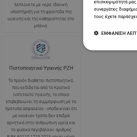
επισκεψιμότητά μας.
ξεπλύνετε με νερό. Ιδανική
επιφάνεια. Με αυτόν το
συνεργάτες διαφήμισ
υποστήριξη για τη φροντίδα της
αποχέτευση ταιριάζε
τους έχετε παράσχει
υγιεινής και της καθαριότητας στο
καλύτερα στις συνθήκε
μπάνιο.
μπάνιου.
ΕΜΦΆΝΙΣΗ ΛΕΠ
Πιστοποιητικό Υγιεινής PZH
Το προϊόν διαθέτει πιστοποιητικό,
που εκδίδεται από το Κρατικό
Ινστιτούτο Υγιεινής, το οποίο
επιβεβαιώνει τη συμμόρφωση με τα
πρότυπα ασφαλείας - υποδεικνύει ότι
με κανέναν τρόπο δεν επιδρά
αρνητικά στην ανθρώπινη υγεία και
το φυσικό περιβάλλον. αριθμός
B.BK.60110.1719.2023 ισχύει μέχρι