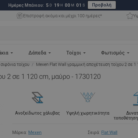
Προβολή
5
19
00
00
Ημέρες Μπάνιου:
D
H
M
S
Επιστροφή ακόμα και μέχρι 100 ημέρες*
Υψ
άκια
Δάπεδα
Τοίχοι
Φωτισμός
 σιφόνια τοίχου
Mexen Flat Wall γραμμική αποχέτευση τοίχου 2 σε 1
υ 2 σε 1 120 cm, μαύρο - 1730120
Ανοξείδωτος χάλυβας
Υψηλή χωρητικότητα
Δυνα
τοποθέτηση
Μάρκα:
Mexen
Σειρά:
Flat Wall