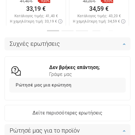
41,40 €
43,20 €
-19,83%
-19,93%
33,19 €
34,59 €
Κατάλογος τιμής:
41,40 €
Κατάλογος τιμής:
43,20 €
Η χαμηλότερη τιμή: 33,19 €
Η χαμηλότερη τιμή: 34,59 €
Διαθεσιμότητα:
Σε απόθεμα
Διαθεσιμότητα:
Σε απόθεμα
Στο καλάθι
Στο καλάθι
Συχνές ερωτήσεις
Σύγκριση
favorite_border
Αγαπημένα
Σύγκριση
favorite_border
Αγαπημένα
Δεν βρήκες απάντηση;
Γράψε μας
Ρώτησέ μας μια ερώτηση
Δείτε περισσότερες ερωτήσεις
Ρώτησέ μας για το προϊόν