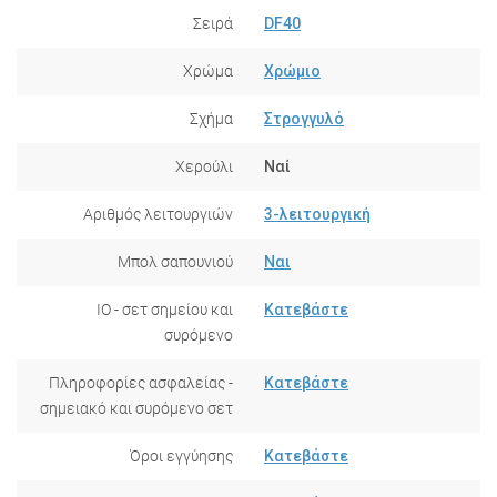
Σειρά
DF40
Χρώμα
Χρώμιο
Σχήμα
Στρογγυλό
Χερούλι
Ναί
Αριθμός λειτουργιών
3-λειτουργική
Μπολ σαπουνιού
Ναι
IO - σετ σημείου και
Κατεβάστε
συρόμενο
Πληροφορίες ασφαλείας -
Κατεβάστε
σημειακό και συρόμενο σετ
Όροι εγγύησης
Κατεβάστε