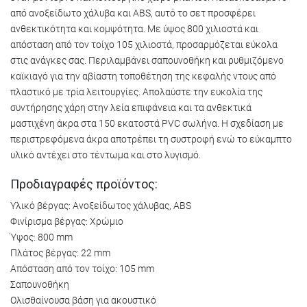
από ανοξείδωτο χάλυβα και ABS, αυτό το σετ προσφέρει
ανθεκτικότητα και κομψότητα. Με ύψος 800 χιλιοστά και
απόσταση από τον τοίχο 105 χιλιοστά, προσαρμόζεται εύκολα
στις ανάγκες σας. Περιλαμβάνει σαπουνοθήκη και ρυθμιζόμενο
καϊκιαγό για την αβίαστη τοποθέτηση της κεφαλής ντους από
πλαστικό με τρία λειτουργίες. Απολαύστε την ευκολία της
συντήρησης χάρη στην λεία επιφάνεια και τα ανθεκτικά
μαστιχένη άκρα στα 150 εκατοστά PVC σωλήνα. Η σχεδίαση με
περιστρεφόμενα άκρα αποτρέπει τη συστροφή ενώ το εύκαμπτο
υλικό αντέχει στο τέντωμα και στο λυγισμό.
Προδιαγραφές προϊόντος:
Υλικό βέργας: Ανοξείδωτος χάλυβας, ABS
Φινίρισμα βέργας: Χρώμιο
Ύψος: 800 mm
Πλάτος βέργας: 22 mm
Απόσταση από τον τοίχο: 105 mm
Σαπουνοθήκη
Ολισθαίνουσα βάση για ακουστικό