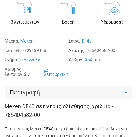
3 λειτουργιών
Βροχή
Υδρομασάζ
Μάρκα:
Mexen
Σειρά:
DF40
Ean:
5907709139428
Δείκτης:
785404582-00
Σχήμα:
Στρογγυλό
Χρώμα:
Χρώμιο
Αριθμός
3-
λειτουργιών:
λειτουργική
Περιγραφή
Mexen DF40 σετ ντους ολίσθησης, χρώμιο -
785404582-00
Το σετ ντους Mexen DF40 σε χρώμιο είναι η ιδανική επιλογή για
έναν μοντέρνο και λειτουργικό χώρο μπάνιου. Κατασκευασμένο