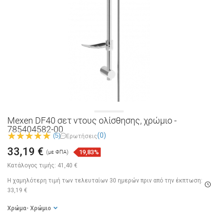
Mexen DF40 σετ ντους ολίσθησης, χρώμιο -
785404582-00
(0)
(5)
Ερωτήσεις
33,19 €
19,83%
(με ΦΠΑ)
Κατάλογος τιμής:
41,40 €
Η χαμηλότερη τιμή των τελευταίων 30 ημερών
πριν από την έκπτωση:
33,19 €
Χρώμα
- Χρώμιο