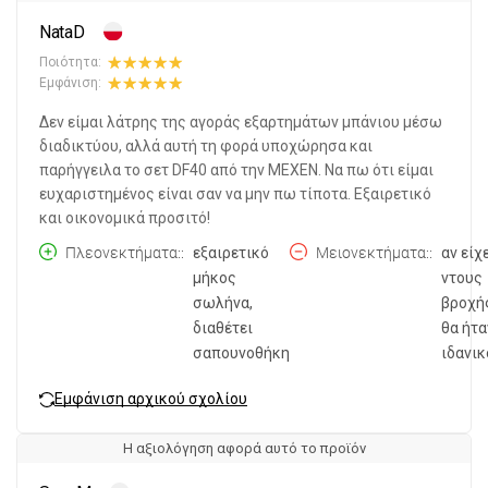
NataD
Ποιότητα:
Εμφάνιση:
Δεν είμαι λάτρης της αγοράς εξαρτημάτων μπάνιου μέσω
διαδικτύου, αλλά αυτή τη φορά υποχώρησα και
παρήγγειλα το σετ DF40 από την MEXEN. Να πω ότι είμαι
ευχαριστημένος είναι σαν να μην πω τίποτα. Εξαιρετικό
και οικονομικά προσιτό!
Πλεονεκτήματα:
εξαιρετικό
Μειονεκτήματα:
αν είχ
μήκος
ντους
σωλήνα,
βροχή
διαθέτει
θα ήτα
σαπουνοθήκη
ιδανικ
Εμφάνιση αρχικού σχολίου
Η αξιολόγηση αφορά αυτό το προϊόν