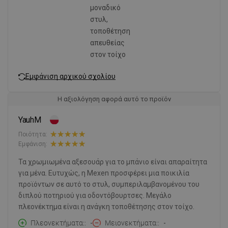
μοναδικό
στυλ,
τοποθέτηση
απευθείας
στον τοίχο
Εμφάνιση αρχικού σχολίου
Η αξιολόγηση αφορά αυτό το προϊόν
YauhM
Ποιότητα:
Εμφάνιση:
Τα χρωμιωμένα αξεσουάρ για το μπάνιο είναι απαραίτητα
για μένα. Ευτυχώς, η Mexen προσφέρει μια ποικιλία
προϊόντων σε αυτό το στυλ, συμπεριλαμβανομένου του
διπλού ποτηριού για οδοντόβουρτσες. Μεγάλο
πλεονέκτημα είναι η ανάγκη τοποθέτησης στον τοίχο.
Πλεονεκτήματα:
-
Μειονεκτήματα:
-