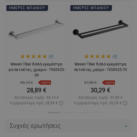
ΗΜΈΡΕΣ ΜΠΆΝΙΟΥ
ΗΜΈΡΕΣ ΜΠΆΝΙΟΥ
(4)
(4)
Mexen Tiber διπλή κρεμάστρα
Mexen Tiber διπλό κρεμάστρα
για πετσέτες, χρώμιο - 7050525-
πετσέτας, μαύρο - 7050525-70
00
36,10 €
37,80 €
-19,97%
-19,87%
28,89 €
30,29 €
Κατάλογος τιμής:
36,10 €
Κατάλογος τιμής:
37,80 €
Η χαμηλότερη τιμή: 28,89 €
Η χαμηλότερη τιμή: 30,29 €
Διαθεσιμότητα:
Σε απόθεμα
Διαθεσιμότητα:
Σε απόθεμα
Στο καλάθι
Στο καλάθι
Συχνές ερωτήσεις
Σύγκριση
favorite_border
Αγαπημένα
Σύγκριση
favorite_border
Αγαπημένα