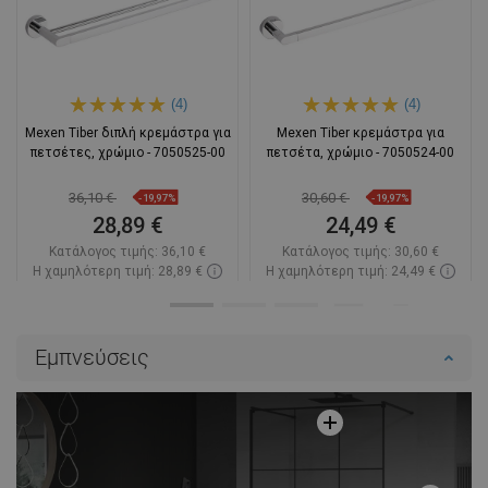
(4)
(4)
Mexen Tiber διπλή κρεμάστρα για
Mexen Tiber κρεμάστρα για
πετσέτες, χρώμιο - 7050525-00
πετσέτα, χρώμιο - 7050524-00
36,10 €
30,60 €
-19,97%
-19,97%
28,89 €
24,49 €
Κατάλογος τιμής:
36,10 €
Κατάλογος τιμής:
30,60 €
Η χαμηλότερη τιμή: 28,89 €
Η χαμηλότερη τιμή: 24,49 €
Διαθεσιμότητα:
Σε απόθεμα
Διαθεσιμότητα:
Σε απόθεμα
Στο καλάθι
Στο καλάθι
Εμπνεύσεις
Σύγκριση
favorite_border
Αγαπημένα
Σύγκριση
favorite_border
Αγαπημένα