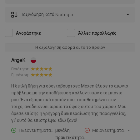
Ταξινόμηση κατά:
Νεότερα
Αγοράστηκε
Άλλες παραλλαγές
Η αξιολόγηση αφορά αυτό το προϊόν
AngeK
Ποιότητα:
Εμφάνιση:
Η διπλή θήκη για οδοντόβουρτσες Mexen έλυσε το αιώνιο
πρόβλημα με την αποθήκευση καλλυντικών στο μπάνιο
μου. Ένα εξαιρετικό προϊόν που, τοποθετημένο στον
τοίχο, αναδεικνύει ωραία το ύφος αυτού του χώρου. Μου
άρεσε επίσης η γρήγορη διεκπεραίωση της παραγγελίας,
γι' αυτό θα επιστρέψω εδώ ξανά!
Πλεονεκτήματα:
μεγάλη
Μειονεκτήματα:
-
πρακτικότητα,