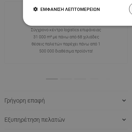
ΕΜΦΆΝΙΣΗ ΛΕΠΤΟΜΕΡΕΙΏΝ
Διαθεσιμότητα προϊόντων
Σύγχρονο κέντρο logistics επιφάνειας
31 000 m² με πάνω από 68 χιλιάδες
θέσεις παλετών παρέχει πάνω από 1
500 000 διαθέσιμα προϊόντα!
Γρήγορη επαφή

Εξυπηρέτηση πελατών
