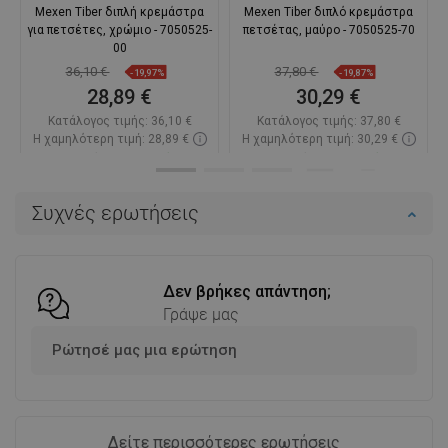
Mexen Tiber διπλή κρεμάστρα
Mexen Tiber διπλό κρεμάστρα
για πετσέτες, χρώμιο - 7050525-
πετσέτας, μαύρο - 7050525-70
00
36,10 €
37,80 €
-19,97%
-19,87%
28,89 €
30,29 €
Κατάλογος τιμής:
36,10 €
Κατάλογος τιμής:
37,80 €
Η χαμηλότερη τιμή: 28,89 €
Η χαμηλότερη τιμή: 30,29 €
Διαθεσιμότητα:
Σε απόθεμα
Διαθεσιμότητα:
Σε απόθεμα
Στο καλάθι
Στο καλάθι
Συχνές ερωτήσεις
Σύγκριση
favorite_border
Αγαπημένα
Σύγκριση
favorite_border
Αγαπημένα
Δεν βρήκες απάντηση;
Γράψε μας
Ρώτησέ μας μια ερώτηση
Δείτε περισσότερες ερωτήσεις