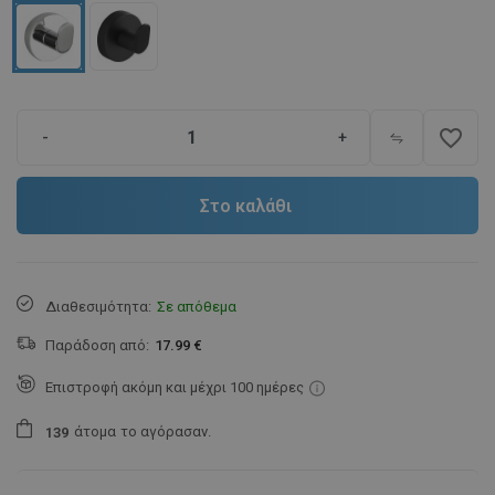
favorite_border
-
+
Στο καλάθι
Διαθεσιμότητα:
Σε απόθεμα
Παράδοση από:
17.99 €
Επιστροφή ακόμη και μέχρι 100 ημέρες
άτομα
το αγόρασαν.
1
3
9