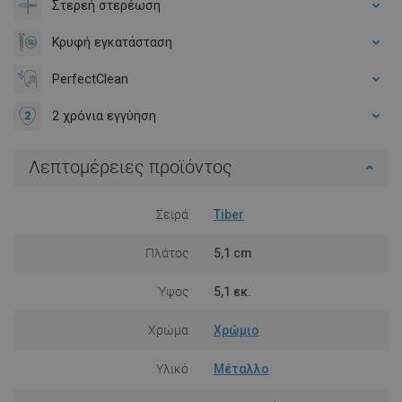
Στερεή στερέωση
Κρυφή εγκατάσταση
PerfectClean
2 χρόνια εγγύηση
Λεπτομέρειες προϊόντος
Σειρά
Tiber
Πλάτος
5,1 cm
Ύψος
5,1 εκ.
Χρώμα
Χρώμιο
Υλικό
Μέταλλο