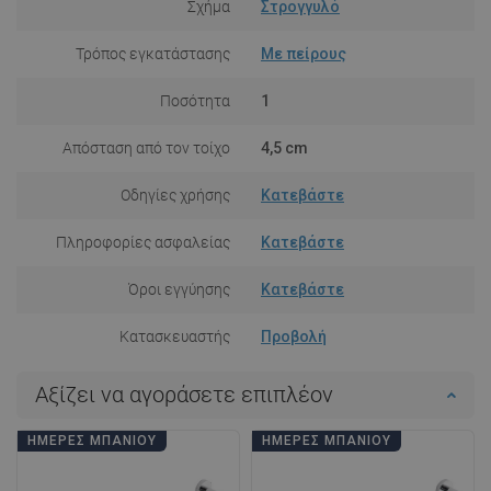
Σχήμα
Στρογγυλό
Τρόπος εγκατάστασης
Με πείρους
Ποσότητα
1
Απόσταση από τον τοίχο
4,5 cm
Οδηγίες χρήσης
Κατεβάστε
Πληροφορίες ασφαλείας
Κατεβάστε
Όροι εγγύησης
Κατεβάστε
Κατασκευαστής
Προβολή
Αξίζει να αγοράσετε επιπλέον
ΗΜΈΡΕΣ ΜΠΆΝΙΟΥ
ΗΜΈΡΕΣ ΜΠΆΝΙΟΥ