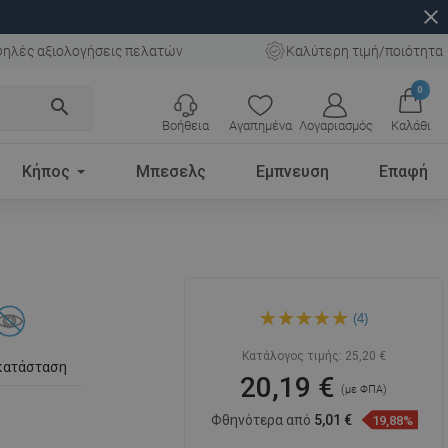
close
ηλές αξιολογήσεις πελατών
Καλύτερη τιμή/ποιότητα
0
search
Βοήθεια
Αγαπημένα
Λογαριασμός
Καλάθι
Κήπος
Μπεσελς
Εμπνευση
Επαφή
Mexen Tiber βούρτσα
(4)
τουαλέτας, χρώμιο -
7050550-00
Κατάλογος τιμής:
25,20 €
κατάσταση
20,19 €
(με ΦΠΑ)
Φθηνότερα από
5,01 €
19,88%