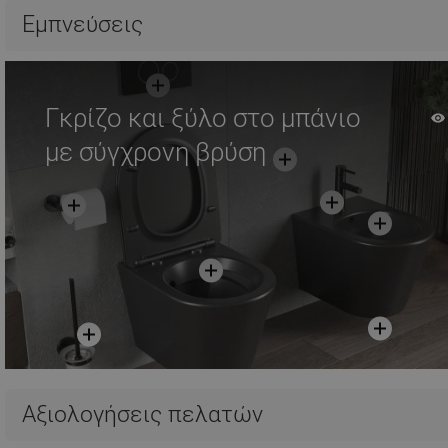
Σύγκριση
favorite_border
Αγαπημένα
Σύγκριση
favorite_border
Αγ
Εμπνεύσεις
Γκρίζο και ξύλο στο μπάνιο
με σύγχρονη βρύση
Αξιολογήσεις πελατών