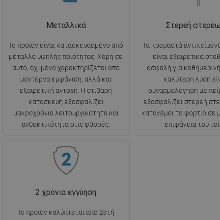
Μεταλλικά
Στερεή στερέ
Το προϊόν είναι κατασκευασμένο από
Τα κρεμαστά αντικείμενα
μέταλλο υψηλής ποιότητας. Χάρη σε
είναι εξαιρετικά στα
αυτό, όχι μόνο χαρακτηρίζεται από
ασφαλή για καθημερινή
μοντέρνα εμφάνιση, αλλά και
καλύτερη λύση είν
εξαιρετική αντοχή. Η στιβαρή
συναρμολόγηση με πεί
κατασκευή εξασφαλίζει
εξασφαλίζει στερεή στ
μακροχρόνια λειτουργικότητα και
κατανέμει το φορτίο σε
ανθεκτικότητα στις φθορές.
επιφάνεια του τοί
2 χρόνια εγγύηση
Το προϊόν καλύπτεται από 2ετή