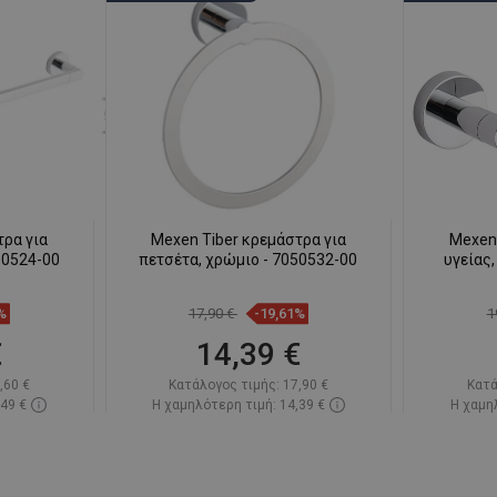
τρα για
Mexen Tiber κρεμάστρα για
Mexen 
50524-00
πετσέτα, χρώμιο - 7050532-00
υγείας,
%
17,90 €
-19,61%
1
€
14,39 €
,60 €
Κατάλογος τιμής:
17,90 €
Κατά
,49 €
Η χαμηλότερη τιμή: 14,39 €
Η χαμηλ
πόθεμα
Διαθεσιμότητα:
Σε απόθεμα
Διαθεσ
ι
Στο καλάθι