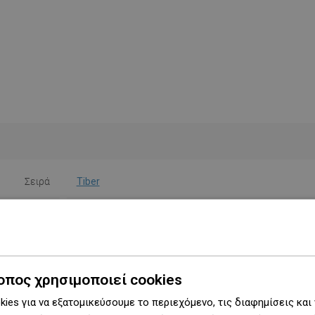
Σειρά
Tiber
Πλάτος
11,5 cm
Ύψος
37 εκ.
Τύπος
Τοίχου
οπος χρησιμοποιεί cookies
ies για να εξατομικεύσουμε το περιεχόμενο, τις διαφημίσεις και
Χρώμα
Χρώμιο