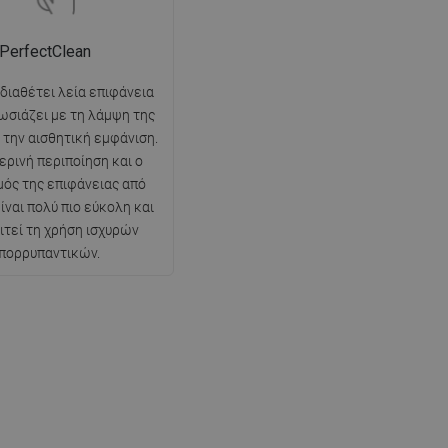
PerfectClean
 διαθέτει λεία επιφάνεια
ωσιάζει με τη λάμψη της
ι την αισθητική εμφάνιση.
ερινή περιποίηση και ο
ός της επιφάνειας από
ίναι πολύ πιο εύκολη και
ιτεί τη χρήση ισχυρών
πορρυπαντικών.