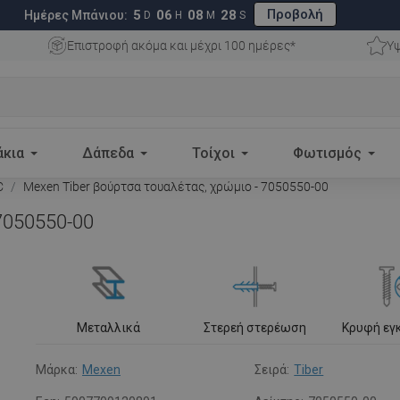
Προβολή
5
06
08
27
Ημέρες Μπάνιου:
D
H
M
S
Επιστροφή ακόμα και μέχρι 100 ημέρες*
Υψ
άκια
Δάπεδα
Τοίχοι
Φωτισμός
C
Mexen Tiber βούρτσα τουαλέτας, χρώμιο - 7050550-00
7050550-00
Μεταλλικά
Στερεή στερέωση
Κρυφή εγ
Μάρκα:
Mexen
Σειρά:
Tiber