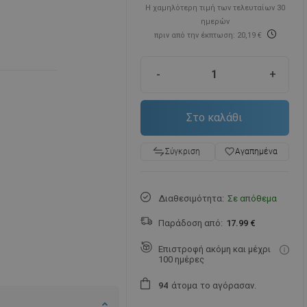
Η χαμηλότερη τιμή των τελευταίων 30
ημερών
πριν από την έκπτωση: 20,19 €
-
+
Στο καλάθι
favorite_border
Αγαπημένα
Σύγκριση
Διαθεσιμότητα:
Σε απόθεμα
Παράδοση από:
17.99 €
Επιστροφή ακόμη και μέχρι
100 ημέρες
άτομα
το αγόρασαν.
9
4