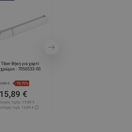
SWEDISH
FINNISH
PORTUGUESE
CROATIAN
GREEK
Επόμενο
SLOVENIAN
Tiber θήκη για χαρτί
Mexen Tiber άγκιστρο για
 χρώμιο - 7050533-00
πετσέτα, χρώμιο - 7050535-00
9,80 €
-19,75%
7,20 €
-19,58%
15,89 €
5,79 €
λογος τιμής:
19,80 €
Κατάλογος τιμής:
7,20 €
ότερη τιμή: 15,89 €
Η χαμηλότερη τιμή: 5,79 €
ιμότητα:
Σε απόθεμα
Διαθεσιμότητα:
Σε απόθεμα
Στο καλάθι
Στο καλάθι