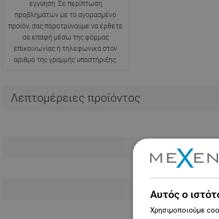
εγγύηση. Σε περίπτωση
προβλημάτων με το αγορασμένο
προϊόν, σας παροτρύνουμε να έρθετε
σε επαφή μέσω της φόρμας
επικοινωνίας ή τηλεφωνικά στον
αριθμό της γραμμής υποστήριξης.
Λεπτομέρειες προϊόντος
Αυτός ο ιστότ
Χρησιμοποιούμε cook