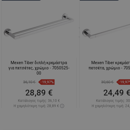
Mexen Tiber διπλή κρεμάστρα
Mexen Tiber κρεμάσ
για πετσέτες, χρώμιο - 7050525-
πετσέτα, χρώμιο - 70
00
36,10 €
-19,97%
30,60 €
-19,97
28,89 €
24,49 
Κατάλογος τιμής:
36,10 €
Κατάλογος τιμής:
30
Η χαμηλότερη τιμή: 28,89 €
Η χαμηλότερη τιμή: 24
Διαθεσιμότητα:
Σε απόθεμα
Διαθεσιμότητα:
Σε α
Στο καλάθι
Στο καλάθ