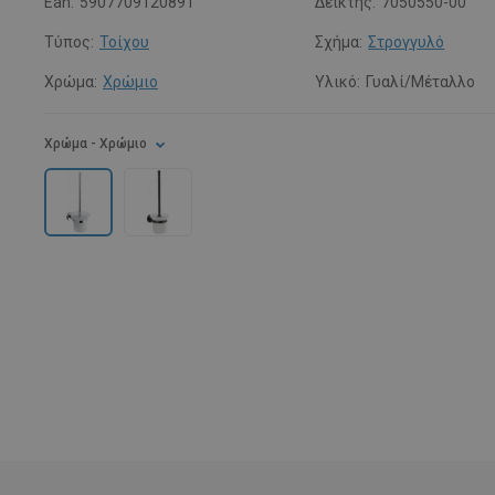
Ean:
5907709120891
Δείκτης:
7050550-00
Τύπος:
Τοίχου
Σχήμα:
Στρογγυλό
Χρώμα:
Χρώμιο
Υλικό:
Γυαλί/Μέταλλο
Χρώμα
- Χρώμιο