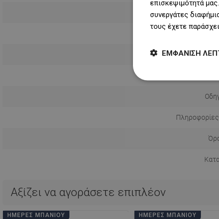
επισκεψιμότητά μας.
συνεργάτες διαφήμισ
τους έχετε παράσχει
ΕΜΦΆΝΙΣΗ ΛΕΠ
Τρόπος εγ
Απόσταση απ
Οδηγ
Πληροφορίες
Όρο
Κατ
Αξίζει να αγοράσετε επιπλέον
ΗΜΈΡΕΣ ΜΠΆΝΙΟΥ
ΗΜΈΡΕΣ ΜΠΆΝΙΟΥ