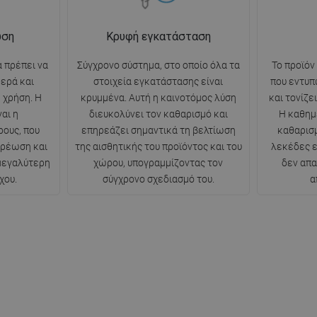
ωση
Κρυφή εγκατάσταση
 πρέπει να
Σύγχρονο σύστημα, στο οποίο όλα τα
Το προϊόν
θερά και
στοιχεία εγκατάστασης είναι
που εντυπ
 χρήση. Η
κρυμμένα. Αυτή η καινοτόμος λύση
και τονίζε
αι η
διευκολύνει τον καθαρισμό και
Η καθημ
ρους, που
επηρεάζει σημαντικά τη βελτίωση
καθαρισμ
ερέωση και
της αισθητικής του προϊόντος και του
λεκέδες ε
 μεγαλύτερη
χώρου, υπογραμμίζοντας τον
δεν απα
χου.
σύγχρονο σχεδιασμό του.
α