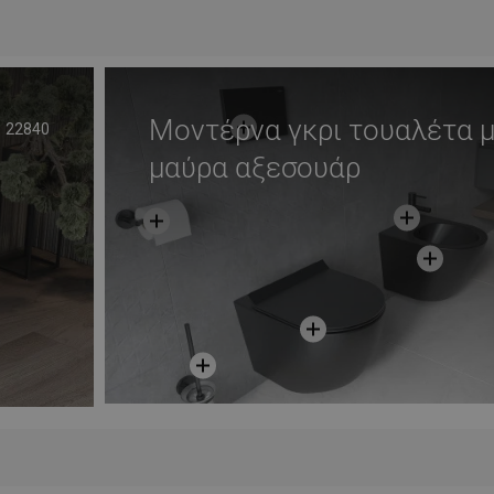
απημένα
Σύγκριση
favorite_border
Αγαπημένα
Σύγκ
Μοντέρνα γκρι τουαλέτα 
22840
μαύρα αξεσουάρ