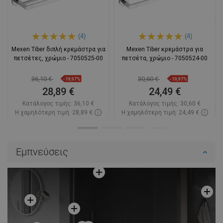
(4)
(4)
Mexen Tiber διπλή κρεμάστρα για
Mexen Tiber κρεμάστρα για
πετσέτες, χρώμιο - 7050525-00
πετσέτα, χρώμιο - 7050524-00
36,10 €
30,60 €
-19,97%
-19,97%
28,89 €
24,49 €
Κατάλογος τιμής:
36,10 €
Κατάλογος τιμής:
30,60 €
Η χαμηλότερη τιμή: 28,89 €
Η χαμηλότερη τιμή: 24,49 €
Διαθεσιμότητα:
Σε απόθεμα
Διαθεσιμότητα:
Σε απόθεμα
Στο καλάθι
Στο καλάθι
Εμπνεύσεις
Σύγκριση
favorite_border
Αγαπημένα
Σύγκριση
favorite_border
Αγαπημένα