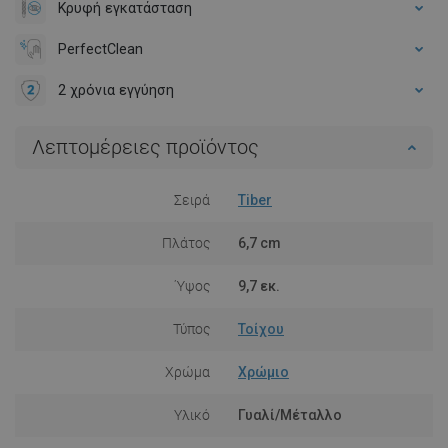
Κρυφή εγκατάσταση
PerfectClean
2 χρόνια εγγύηση
Λεπτομέρειες προϊόντος
Σειρά
Tiber
Πλάτος
6,7 cm
Ύψος
9,7 εκ.
Τύπος
Τοίχου
Χρώμα
Χρώμιο
Υλικό
Γυαλί/Μέταλλο