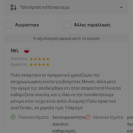
Ταξινόμηση κατά:
Νεότερα
Αγοράστηκε
Άλλες παραλλαγές
Η αξιολόγηση αφορά αυτό το προϊόν
NirL
Ποιότητα:
Εμφάνιση:
Πολύ σκέφτηκα αν πραγματικά χρειάζομαι την
επιχρωμιωμένη κούπα για βούρτσες Mexen, αλλά μετά
την αγορά της αποδείχθηκε ότι ήταν απαραίτητη! Η κούπα
καθαρίζεται εύκολα, και η ιδέα να την τοποθετήσουμε
μόνιμα στον τοίχο είναι απλά ιδιοφυής! Πολύ πρακτικό
γκατζετάκι, σε χαμηλή τιμή. Υπέροχο!
Πλεονεκτήματα:
λειτουργικότητα,
Μειονεκτήματα:
μι
εύκολος
πρ
καθαρισμός,
κα