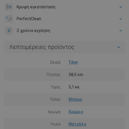
Κρυφή εγκατάσταση
PerfectClean
2 χρόνια εγγύηση
Λεπτομέρειες προϊόντος
Σειρά
Tiber
Πλάτος
58,5 cm
Ύψος
5,1 εκ.
Τύπος
Μπάρα
Χρώμα
Χρώμιο
Υλικό
Μέταλλο