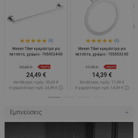
(4)
(4)
Mexen Tiber κρεμάστρα για
Mexen Tiber κρεμάστρα για
πετσέτα, χρώμιο - 7050524-00
πετσέτα, χρώμιο - 7050532-00
30,60 €
17,90 €
-19,97%
-19,61%
24,49 €
14,39 €
Κατάλογος τιμής:
30,60 €
Κατάλογος τιμής:
17,90 €
Η χαμηλότερη τιμή: 24,49 €
Η χαμηλότερη τιμή: 14,39 €
Διαθεσιμότητα:
Σε απόθεμα
Διαθεσιμότητα:
Σε απόθεμα
Στο καλάθι
Στο καλάθι
Εμπνεύσεις
Σύγκριση
favorite_border
Αγαπημένα
Σύγκριση
favorite_border
Αγαπημένα