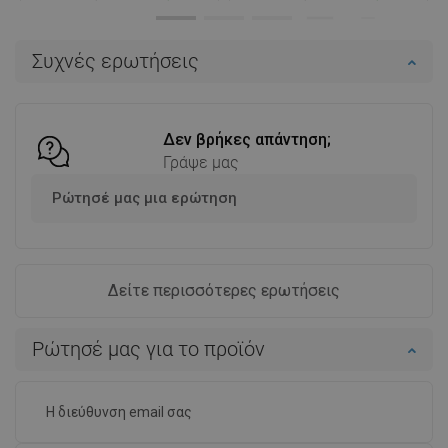
Διαθεσιμότητα:
Σε απόθεμα
Διαθεσιμότητα:
Σε απόθεμα
Στο καλάθι
Στο καλάθι
Συχνές ερωτήσεις
Σύγκριση
favorite_border
Αγαπημένα
Σύγκριση
favorite_border
Αγαπημένα
Δεν βρήκες απάντηση;
Γράψε μας
Ρώτησέ μας μια ερώτηση
Δείτε περισσότερες ερωτήσεις
Ρώτησέ μας για το προϊόν