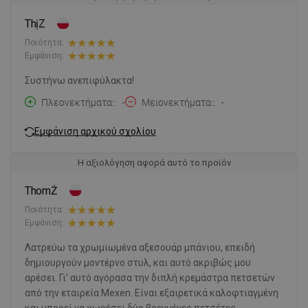
ThịZ
Ποιότητα:
Εμφάνιση:
Συστήνω ανεπιφύλακτα!
Πλεονεκτήματα:
-
Μειονεκτήματα:
-
Εμφάνιση αρχικού σχολίου
Η αξιολόγηση αφορά αυτό το προϊόν
ThomŻ
Ποιότητα:
Εμφάνιση:
Λατρεύω τα χρωμιωμένα αξεσουάρ μπάνιου, επειδή
δημιουργούν μοντέρνο στυλ, και αυτό ακριβώς μου
αρέσει. Γι' αυτό αγόρασα την διπλή κρεμάστρα πετσετών
από την εταιρεία Mexen. Είναι εξαιρετικά καλοφτιαγμένη
και μπορεί να χωρέσει δύο βρεγμένες πετσέτες