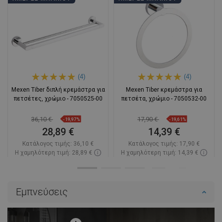
(4)
(4)
Mexen Tiber διπλή κρεμάστρα για
Mexen Tiber κρεμάστρα για
πετσέτες, χρώμιο - 7050525-00
πετσέτα, χρώμιο - 7050532-00
36,10 €
17,90 €
-19,97%
-19,61%
28,89 €
14,39 €
Κατάλογος τιμής:
36,10 €
Κατάλογος τιμής:
17,90 €
Η χαμηλότερη τιμή: 28,89 €
Η χαμηλότερη τιμή: 14,39 €
Διαθεσιμότητα:
Σε απόθεμα
Διαθεσιμότητα:
Σε απόθεμα
Στο καλάθι
Στο καλάθι
Εμπνεύσεις
Σύγκριση
favorite_border
Αγαπημένα
Σύγκριση
favorite_border
Αγαπημένα