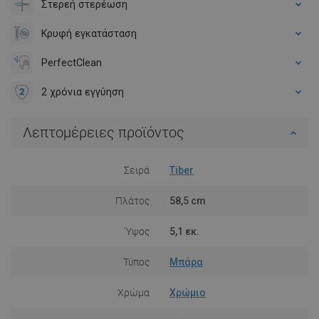
Στερεή στερέωση
Κρυφή εγκατάσταση
PerfectClean
2 χρόνια εγγύηση
Λεπτομέρειες προϊόντος
Σειρά
Tiber
Πλάτος
58,5 cm
Ύψος
5,1 εκ.
Τύπος
Μπάρα
Χρώμα
Χρώμιο