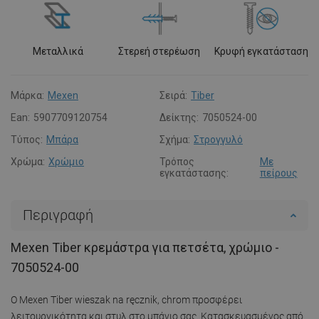
Μεταλλικά
Στερεή στερέωση
Κρυφή εγκατάσταση
Μάρκα:
Mexen
Σειρά:
Tiber
Ean:
5907709120754
Δείκτης:
7050524-00
Τύπος:
Μπάρα
Σχήμα:
Στρογγυλό
Χρώμα:
Χρώμιο
Τρόπος
Με
εγκατάστασης:
πείρους
Περιγραφή
Mexen Tiber κρεμάστρα για πετσέτα, χρώμιο -
7050524-00
Ο Mexen Tiber wieszak na ręcznik, chrom προσφέρει
λειτουργικότητα και στυλ στο μπάνιο σας. Κατασκευασμένος από