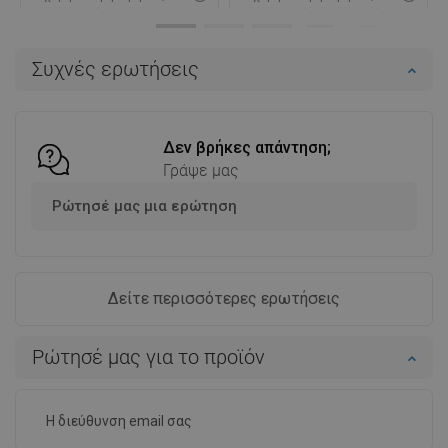
Διαθεσιμότητα:
Σε απόθεμα
Διαθεσιμότητα:
Σε απόθεμα
Στο καλάθι
Στο καλάθι
Συχνές ερωτήσεις
Σύγκριση
favorite_border
Αγαπημένα
Σύγκριση
favorite_border
Αγαπημένα
Δεν βρήκες απάντηση;
Γράψε μας
Ρώτησέ μας μια ερώτηση
Δείτε περισσότερες ερωτήσεις
Ρώτησέ μας για το προϊόν