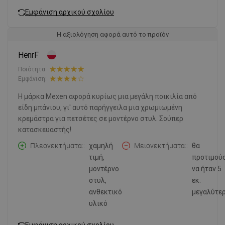
Εμφάνιση αρχικού σχολίου
Η αξιολόγηση αφορά αυτό το προϊόν
HenrF
Ποιότητα:
Εμφάνιση:
Η μάρκα Mexen αφορά κυρίως μια μεγάλη ποικιλία από
είδη μπάνιου, γι' αυτό παρήγγειλα μια χρωμιωμένη
κρεμάστρα για πετσέτες σε μοντέρνο στυλ. Σούπερ
κατασκευαστής!
Πλεονεκτήματα:
χαμηλή
Μειονεκτήματα:
θα
τιμή,
προτιμού
μοντέρνο
να ήταν 5
στυλ,
εκ.
ανθεκτικό
μεγαλύτε
υλικό
Εμφάνιση αρχικού σχολίου