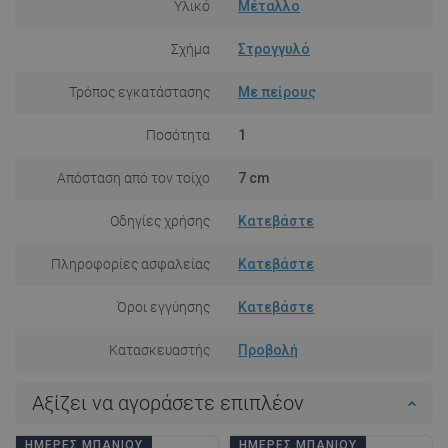
Υλικό
Μέταλλο
Σχήμα
Στρογγυλό
Τρόπος εγκατάστασης
Με πείρους
Ποσότητα
1
Απόσταση από τον τοίχο
7 cm
Οδηγίες χρήσης
Κατεβάστε
Πληροφορίες ασφαλείας
Κατεβάστε
Όροι εγγύησης
Κατεβάστε
Κατασκευαστής
Προβολή
Αξίζει να αγοράσετε επιπλέον
ΗΜΈΡΕΣ ΜΠΆΝΙΟΥ
ΗΜΈΡΕΣ ΜΠΆΝΙΟΥ