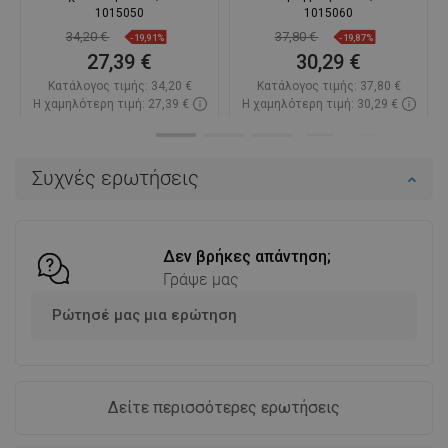
1015050
1015060
34,20 €
37,80 €
-19,91%
-19,87%
27,39 €
30,29 €
Κατάλογος τιμής:
34,20 €
Κατάλογος τιμής:
37,80 €
Η χαμηλότερη τιμή: 27,39 €
Η χαμηλότερη τιμή: 30,29 €
Διαθεσιμότητα:
Σε απόθεμα
Διαθεσιμότητα:
Σε απόθεμα
Στο καλάθι
Στο καλάθι
Συχνές ερωτήσεις
Σύγκριση
favorite_border
Αγαπημένα
Σύγκριση
favorite_border
Αγαπημένα
Δεν βρήκες απάντηση;
Γράψε μας
Ρώτησέ μας μια ερώτηση
Δείτε περισσότερες ερωτήσεις