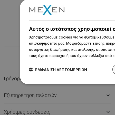
Διαθεσιμότητα προϊόντων
Σύγχρονο κέντρο logistics επιφάνειας
31 000 m² με πάνω από 68 χιλιάδες
Αυτός ο ιστότοπος χρησιμοποιεί 
θέσεις παλετών παρέχει πάνω από 1
500 000 διαθέσιμα προϊόντα!
Χρησιμοποιούμε cookies για να εξατομικεύσουμε 
επισκεψιμότητά μας. Μοιραζόμαστε επίσης πληρο
συνεργάτες διαφήμισης και ανάλυσης, οι οποίοι
τους έχετε παράσχει ή που έχουν συλλέξει από 
ΕΜΦΆΝΙΣΗ ΛΕΠΤΟΜΕΡΕΙΏΝ
Γρήγορη επαφή

Εξυπηρέτηση πελατών

Χρήσιμες συνδέσεις
