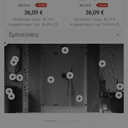
45,10 €
45,10 €
-19,98%
-19,98%
36,09 €
36,09 €
Κατάλογος τιμής:
45,10 €
Κατάλογος τιμής:
45,10 €
Η χαμηλότερη τιμή: 36,09 €
Η χαμηλότερη τιμή: 36,09 €
Διαθεσιμότητα:
Σε απόθεμα
Διαθεσιμότητα:
Σε απόθεμα
Εμπνεύσεις
Στο καλάθι
Στο καλάθι
Σύγκριση
favorite_border
Αγαπημένα
Σύγκριση
favorite_border
Αγαπημένα