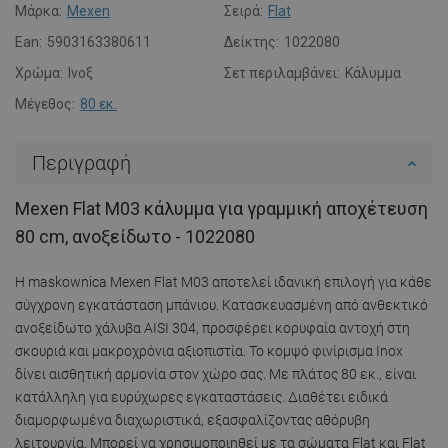
Μάρκα:
Mexen
Σειρά:
Flat
Ean:
5903163380611
Δείκτης:
1022080
Χρώμα:
Ινοξ
Σετ περιλαμβάνει:
Κάλυμμα
Μέγεθος:
80 εκ.
Περιγραφή
Mexen Flat Μ03 κάλυμμα για γραμμική αποχέτευση
80 cm, ανοξείδωτο - 1022080
Η maskownica Mexen Flat M03 αποτελεί ιδανική επιλογή για κάθε
σύγχρονη εγκατάσταση μπάνιου. Κατασκευασμένη από ανθεκτικό
ανοξείδωτο χάλυβα AISI 304, προσφέρει κορυφαία αντοχή στη
σκουριά και μακροχρόνια αξιοπιστία. Το κομψό φινίρισμα Inox
δίνει αισθητική αρμονία στον χώρο σας. Με πλάτος 80 εκ., είναι
κατάλληλη για ευρύχωρες εγκαταστάσεις. Διαθέτει ειδικά
διαμορφωμένα διαχωριστικά, εξασφαλίζοντας αθόρυβη
λειτουργία. Μπορεί να χρησιμοποιηθεί με τα σώματα Flat και Flat