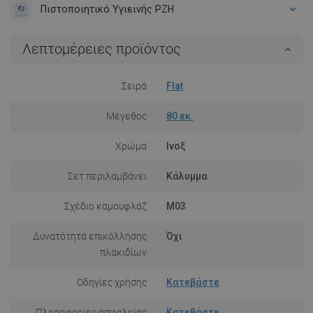
Πιστοποιητικό Υγιεινής PZH
Λεπτομέρειες προϊόντος
Σειρά
Flat
Μέγεθος
80 εκ.
Χρώμα
Ινοξ
Σετ περιλαμβάνει
Κάλυμμα
Σχέδιο καμουφλάζ
M03
Δυνατότητα επικόλλησης
Όχι
πλακιδίων
Οδηγίες χρήσης
Κατεβάστε
Πληροφορίες ασφαλείας
Κατεβάστε