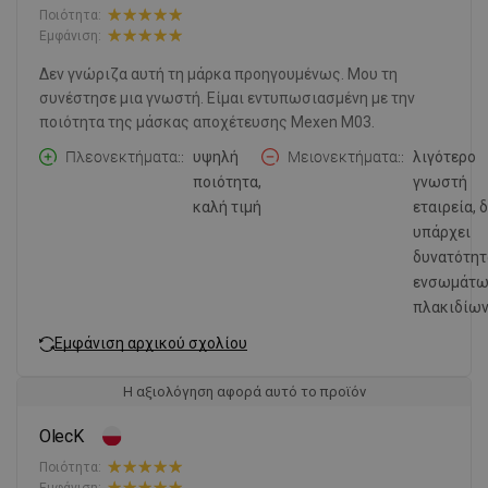
Ποιότητα:
Εμφάνιση:
Δεν γνώριζα αυτή τη μάρκα προηγουμένως. Μου τη
συνέστησε μια γνωστή. Είμαι εντυπωσιασμένη με την
ποιότητα της μάσκας αποχέτευσης Mexen M03.
Πλεονεκτήματα:
υψηλή
Μειονεκτήματα:
λιγότερο
ποιότητα,
γνωστή
καλή τιμή
εταιρεία, 
υπάρχει
δυνατότητ
ενσωμάτ
πλακιδίω
Εμφάνιση αρχικού σχολίου
Η αξιολόγηση αφορά αυτό το προϊόν
OlecK
Ποιότητα:
Εμφάνιση: