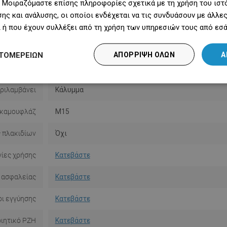
 Μοιραζόμαστε επίσης πληροφορίες σχετικά με τη χρήση του ιστ
ης και ανάλυσης, οι οποίοι ενδέχεται να τις συνδυάσουν με άλλ
Σειρά
Flat
 ή που έχουν συλλέξει από τη χρήση των υπηρεσιών τους από εσά
Μέγεθος
80 εκ.
ΤΟΜΕΡΕΙΏΝ
ΑΠΌΡΡΙΨΗ ΌΛΩΝ
Α
Χρώμα
Χρυσός
ριλαμβάνει
Κάλυμμα
 καμουφλάζ
M15
 πλακιδίων
Όχι
ίες χρήσης
Κατεβάστε
 ασφαλείας
Κατεβάστε
ι εγγύησης
Κατεβάστε
ιητικό PZH
Κατεβάστε