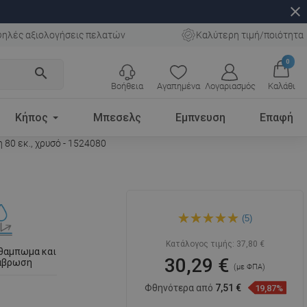
close
ηλές αξιολογήσεις πελατών
Καλύτερη τιμή/ποιότητα
0
search
Βοήθεια
Αγαπημένα
Λογαριασμός
Καλάθι
Κήπος
Μπεσελς
Εμπνευση
Επαφή
80 εκ., χρυσό - 1524080
Mexen Flat M15 κάλυμμα για
(5)
γραμμική αποχέτευση 80
εκ., χρυσό - 1524080
Κατάλογος τιμής:
37,80 €
 θαμπωμα και
30,29 €
ιάβρωση
(με ΦΠΑ)
Φθηνότερα από
7,51 €
19,87%