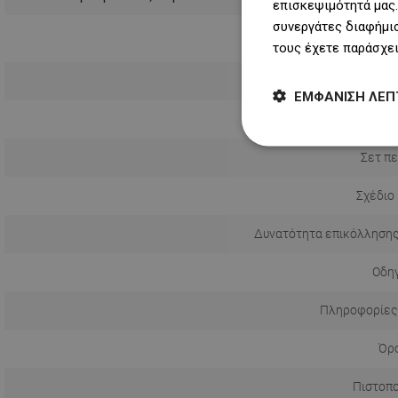
επισκεψιμότητά μας.
συνεργάτες διαφήμισ
τους έχετε παράσχει
ΕΜΦΆΝΙΣΗ ΛΕΠ
Σετ πε
Σχέδιο
Δυνατότητα επικόλλησης
Οδηγ
Πληροφορίες
Όρο
Πιστοπο