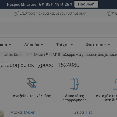
Προβολή
6
05
18
25
Ημέρες Μπάνιου:
D
H
M
S
Επιστροφή ακόμα και μέχρι 100 ημέρες*
Υψ
άκια
Δάπεδα
Τοίχοι
Φωτισμός
 σιφόνια δαπέδου
Mexen Flat M15 κάλυμμα για γραμμική αποχέτευση 
έτευση 80 εκ., χρυσό - 1524080
Ανοξείδωτος χάλυβας
Αποστάτες
Αντοχή στο
απορρόφησης
στη δ
Μάρκα:
Mexen
Σειρά:
Flat