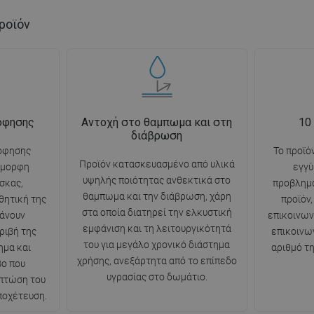
ροϊόν
όφησης
Αντοχή στο θαμπωμα και στη
10
διάβρωση
όφησης
Το προϊό
Προϊόν κατασκευασμένο από υλικά
όμορφη
εγγύ
υψηλής ποιότητας ανθεκτικά στο
σκας,
προβλημ
θαμπωμα και την διάβρωση, χάρη
θητική της
προϊόν
στα οποία διατηρεί την ελκυστική
άνουν
επικοινω
εμφάνιση και τη λειτουργικότητά
ριβή της
επικοινω
του για μεγάλο χρονικό διάστημα
ημα και
αριθμό τ
χρήσης, ανεξάρτητα από το επίπεδο
βο που
υγρασίας στο δωμάτιο.
 πτώση του
ποχέτευση.