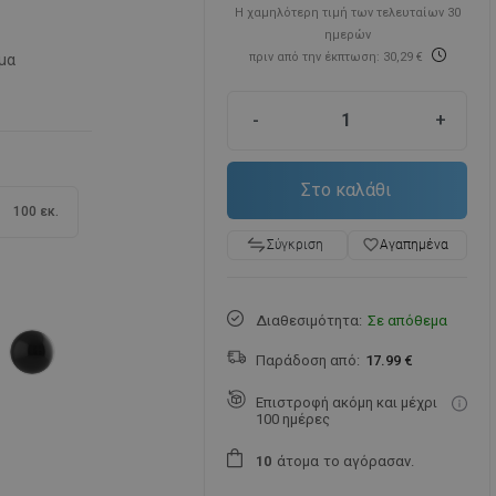
Η χαμηλότερη τιμή των τελευταίων 30
ημερών
πριν από την έκπτωση: 30,29 €
μα
-
+
Στο καλάθι
100 εκ.
favorite_border
Αγαπημένα
Σύγκριση
Διαθεσιμότητα:
Σε απόθεμα
Παράδοση από:
17.99 €
Επιστροφή ακόμη και μέχρι
100 ημέρες
άτομα
το αγόρασαν.
1
0