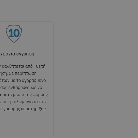
 χρόνια εγγύηση
ν καλύπτεται από 10ετή
ηση. Σε περίπτωση
άτων με το αγορασμένο
, σας ενθαρρύνουμε να
νήσετε μέσω της φόρμας
νίας ή τηλεφωνικά στον
ης γραμμής υποστήριξης.