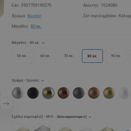
Ean:
5907709190375
Δείκτης:
1524080
Χρώμα:
Χρυσός
Σετ περιλαμβάνει:
Κάλυμ
Μέγεθος:
80 εκ.
Μέγεθος
- 80 εκ.
50 εκ.
60 εκ.
70 εκ.
90 εκ.
80 εκ.
Χρώμα
- Χρυσός
Σχέδιο καμουφλάζ
- M15
- (
δείτε περισσότερα
+7
)