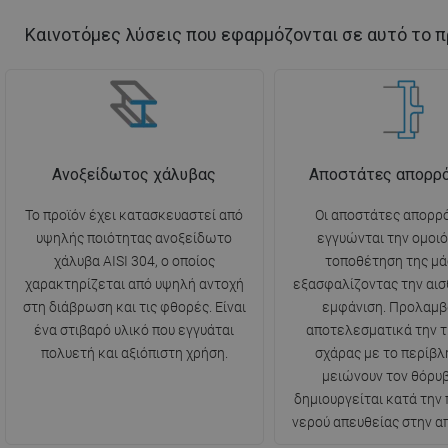
Καινοτόμες λύσεις που εφαρμόζονται σε αυτό το π
Ανοξείδωτος χάλυβας
Αποστάτες απορρ
Το προϊόν έχει κατασκευαστεί από
Οι αποστάτες απορρ
υψηλής ποιότητας ανοξείδωτο
εγγυώνται την ομοι
χάλυβα AISI 304, ο οποίος
τοποθέτηση της μά
χαρακτηρίζεται από υψηλή αντοχή
εξασφαλίζοντας την αισ
στη διάβρωση και τις φθορές. Είναι
εμφάνιση. Προλαμβ
ένα στιβαρό υλικό που εγγυάται
αποτελεσματικά την τ
πολυετή και αξιόπιστη χρήση.
σχάρας με το περίβλ
μειώνουν τον θόρυ
δημιουργείται κατά την
νερού απευθείας στην α