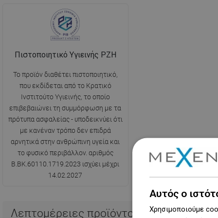
Πιστοποιητικό Υγιεινής PZH
Το προϊόν διαθέτει πιστοποιητικό,
που εκδίδεται από το Κρατικό
Ινστιτούτο Υγιεινής, το οποίο
επιβεβαιώνει τη συμμόρφωση με τα
πρότυπα ασφαλείας - υποδεικνύει ότι
με κανέναν τρόπο δεν επιδρά
αρνητικά στην ανθρώπινη υγεία και
το φυσικό περιβάλλον. αριθμός
B.BK.60110.1719.2023 ισχύει μέχρι
14.02.2027
Αυτός ο ιστότ
Χρησιμοποιούμε cook
Λεπτομέρειες προϊόντος