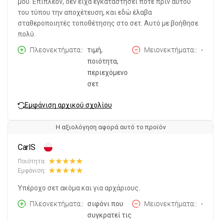
μου. Επιπλέον, δεν είχα εγκαταστήσει ποτέ πριν αυτού
του τύπου την αποχέτευση, και εδώ έλαβα
σταθεροποιητές τοποθέτησης στο σετ. Αυτό με βοήθησε
πολύ.
Πλεονεκτήματα:
τιμή,
Μειονεκτήματα:
-
ποιότητα,
περιεχόμενο
σετ
Εμφάνιση αρχικού σχολίου
Η αξιολόγηση αφορά αυτό το προϊόν
CarlS
Ποιότητα:
Εμφάνιση:
Υπέροχο σετ ακόμα και για αρχάριους.
Πλεονεκτήματα:
σιφόνι που
Μειονεκτήματα:
-
συγκρατεί τις