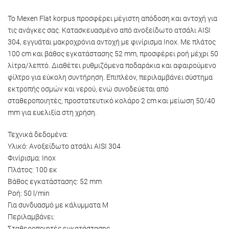
Το Mexen Flat korpus προσφέρει μέγιστη απόδοση και αντοχή για
τις ανάγκες σας. Κατασκευασμένο από ανοξείδωτο ατσάλι AISI
304, εγγυάται μακροχρόνια αντοχή με φινίρισμα Inox. Με πλάτος
100 cm και βάθος εγκατάστασης 52 mm, προσφέρει ροή μέχρι 50
λίτρα/λεπτό. Διαθέτει ρυθμιζόμενα ποδαράκια και αφαιρούμενο
φίλτρο για εύκολη συντήρηση. Επιπλέον, περιλαμβάνει σύστημα
εκτροπής οσμών και νερού, ενώ συνοδεύεται από
σταθεροποιητές, προστατευτικό κολάρο 2 cm και μείωση 50/40
mm για ευελιξία στη χρήση.
Τεχνικά δεδομένα:
Υλικό: Ανοξείδωτο ατσάλι AISI 304
Φινίρισμα: Inox
Πλάτος: 100 εκ
Βάθος εγκατάστασης: 52 mm
Ροή: 50 l/min
Για συνδυασμό με κάλυμματα M
Περιλαμβάνει:
Σταθεροποιητές εγκατάστασης