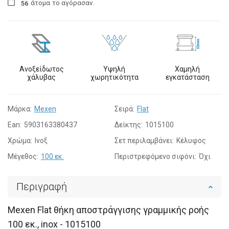
άτομα
το αγόρασαν.
5
6
Ανοξείδωτος
Υψηλή
Χαμηλή
χάλυβας
χωρητικότητα
εγκατάσταση
Μάρκα:
Mexen
Σειρά:
Flat
Ean:
5903163380437
Δείκτης:
1015100
Χρώμα:
Ινοξ
Σετ περιλαμβάνει:
Κέλυφος
Μέγεθος:
100 εκ.
Περιστρεφόμενο σιφόνι:
Όχι
Περιγραφή
Mexen Flat θήκη αποστράγγισης γραμμικής ροής
100 εκ., inox - 1015100