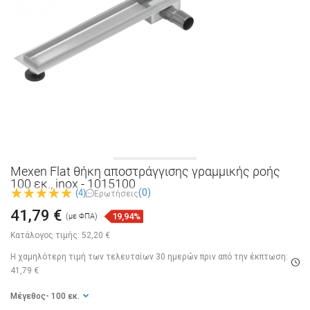
Mexen Flat θήκη αποστράγγισης γραμμικής ροής
100 εκ., inox - 1015100
(0)
(4)
Ερωτήσεις
41,79 €
19,94%
(με ΦΠΑ)
Κατάλογος τιμής:
52,20 €
Η χαμηλότερη τιμή των τελευταίων 30 ημερών
πριν από την έκπτωση:
41,79 €
Μέγεθος
- 100 εκ.