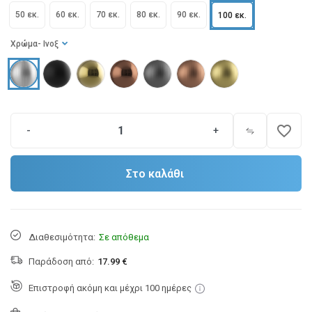
50 εκ.
60 εκ.
70 εκ.
80 εκ.
90 εκ.
100 εκ.
Χρώμα
- Ινοξ
favorite_border
-
+
Στο καλάθι
Διαθεσιμότητα:
Σε απόθεμα
Παράδοση από:
17.99 €
Επιστροφή ακόμη και μέχρι 100 ημέρες