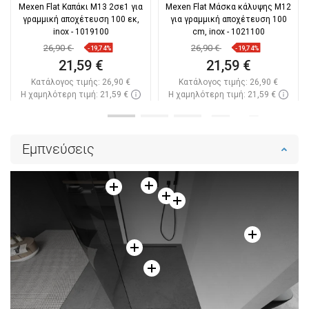
Mexen Flat Καπάκι M13 2σε1 για
Mexen Flat Μάσκα κάλυψης M12
γραμμική αποχέτευση 100 εκ,
για γραμμική αποχέτευση 100
inox - 1019100
cm, inox - 1021100
26,90 €
26,90 €
-19,74%
-19,74%
21,59 €
21,59 €
Κατάλογος τιμής:
26,90 €
Κατάλογος τιμής:
26,90 €
Η χαμηλότερη τιμή: 21,59 €
Η χαμηλότερη τιμή: 21,59 €
Διαθεσιμότητα:
Σε απόθεμα
Διαθεσιμότητα:
Σε απόθεμα
Στο καλάθι
Στο καλάθι
Εμπνεύσεις
Σύγκριση
favorite_border
Αγαπημένα
Σύγκριση
favorite_border
Αγαπημένα