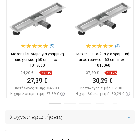
(5)
(4)
Mexen Flat σώμα για γραμμική
Mexen Flat σώμα για γραμμική
αποχέτευση 50 cm, inox -
αποστράγγιση 60 cm, inox -
1015050
1015060
34,20 €
37,80 €
-19,91%
-19,87%
27,39 €
30,29 €
Κατάλογος τιμής:
34,20 €
Κατάλογος τιμής:
37,80 €
Η χαμηλότερη τιμή: 27,39 €
Η χαμηλότερη τιμή: 30,29 €
Διαθεσιμότητα:
Σε απόθεμα
Διαθεσιμότητα:
Σε απόθεμα
Στο καλάθι
Στο καλάθι
Συχνές ερωτήσεις
Σύγκριση
favorite_border
Αγαπημένα
Σύγκριση
favorite_border
Αγαπημένα