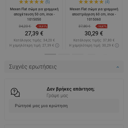
(5)
(4)
Mexen Flat σώμα για γραμμική
Mexen Flat σώμα για γραμμική
αποχέτευση 50 cm, inox -
αποστράγγιση 60 cm, inox -
1015050
1015060
34,20 €
37,80 €
-19,91%
-19,87%
27,39 €
30,29 €
Κατάλογος τιμής:
34,20 €
Κατάλογος τιμής:
37,80 €
Η χαμηλότερη τιμή: 27,39 €
Η χαμηλότερη τιμή: 30,29 €
Διαθεσιμότητα:
Σε απόθεμα
Διαθεσιμότητα:
Σε απόθεμα
Στο καλάθι
Στο καλάθι
Συχνές ερωτήσεις
Σύγκριση
favorite_border
Αγαπημένα
Σύγκριση
favorite_border
Αγαπημένα
Δεν βρήκες απάντηση;
Γράψε μας
Ρώτησέ μας μια ερώτηση