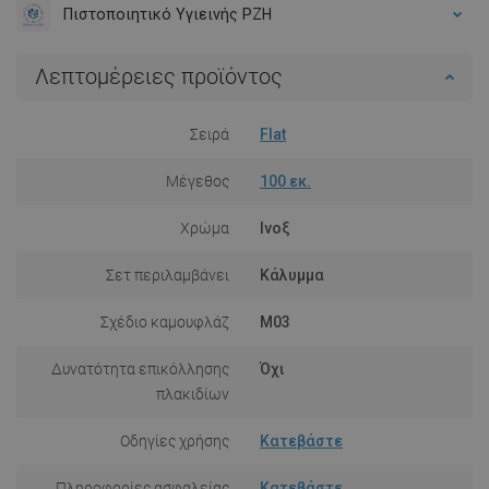
Πιστοποιητικό Υγιεινής PZH
Λεπτομέρειες προϊόντος
Σειρά
Flat
Μέγεθος
100 εκ.
Χρώμα
Ινοξ
Σετ περιλαμβάνει
Κάλυμμα
Σχέδιο καμουφλάζ
M03
Δυνατότητα επικόλλησης
Όχι
πλακιδίων
Οδηγίες χρήσης
Κατεβάστε
Πληροφορίες ασφαλείας
Κατεβάστε