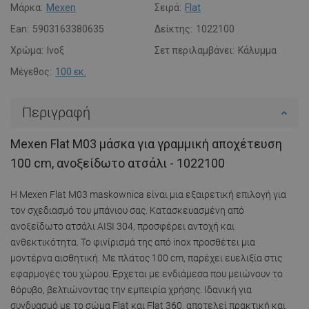
Μάρκα:
Mexen
Σειρά:
Flat
Ean:
5903163380635
Δείκτης:
1022100
Χρώμα:
Ινοξ
Σετ περιλαμβάνει:
Κάλυμμα
Μέγεθος:
100 εκ.
Περιγραφή
Mexen Flat M03 μάσκα για γραμμική αποχέτευση
100 cm, ανοξείδωτο ατσάλι - 1022100
Η Mexen Flat M03 maskownica είναι μια εξαιρετική επιλογή για
τον σχεδιασμό του μπάνιου σας. Κατασκευασμένη από
ανοξείδωτο ατσάλι AISI 304, προσφέρει αντοχή και
ανθεκτικότητα. Το φινίρισμά της από inox προσθέτει μια
μοντέρνα αισθητική. Με πλάτος 100 cm, παρέχει ευελιξία στις
εφαρμογές του χώρου. Έρχεται με ενδιάμεσα που μειώνουν το
θόρυβο, βελτιώνοντας την εμπειρία χρήσης. Ιδανική για
συνδυασμό με το σώμα Flat και Flat 360, αποτελεί πρακτική και