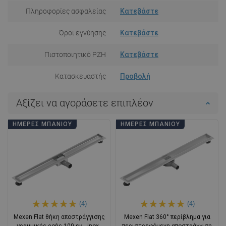
Πληροφορίες ασφαλείας
Κατεβάστε
Όροι εγγύησης
Κατεβάστε
Πιστοποιητικό PZH
Κατεβάστε
Κατασκευαστής
Προβολή
Αξίζει να αγοράσετε επιπλέον
ΗΜΈΡΕΣ ΜΠΆΝΙΟΥ
ΗΜΈΡΕΣ ΜΠΆΝΙΟΥ
(4)
(4)
Mexen Flat θήκη αποστράγγισης
Mexen Flat 360° περίβλημα για
γραμμικής ροής 100 εκ., inox -
περιστρεφόμενη αποστράγγιση