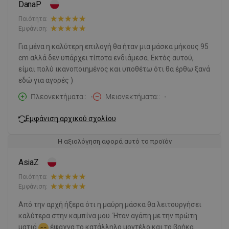
DanaP
Ποιότητα:
Εμφάνιση:
Για μένα η καλύτερη επιλογή θα ήταν μια μάσκα μήκους 95
cm αλλά δεν υπάρχει τίποτα ενδιάμεσα. Εκτός αυτού,
είμαι πολύ ικανοποιημένος και υποθέτω ότι θα έρθω ξανά
εδώ για αγορές )
Πλεονεκτήματα:
-
Μειονεκτήματα:
-
Εμφάνιση αρχικού σχολίου
Η αξιολόγηση αφορά αυτό το προϊόν
AsiaZ
Ποιότητα:
Εμφάνιση:
Από την αρχή ήξερα ότι η μαύρη μάσκα θα λειτουργήσει
καλύτερα στην καμπίνα μου. Ήταν αγάπη με την πρώτη
ματιά
έψαχνα το κατάλληλο μοντέλο και το βρήκα.