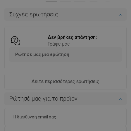
Στο καλάθι
Στο καλάθι
Συχνές ερωτήσεις
Σύγκριση
favorite_border
Αγαπημένα
Σύγκριση
favorite_border
Αγαπημένα
Δεν βρήκες απάντηση;
Γράψε μας
Ρώτησέ μας μια ερώτηση
Δείτε περισσότερες ερωτήσεις
Ρώτησέ μας για το προϊόν