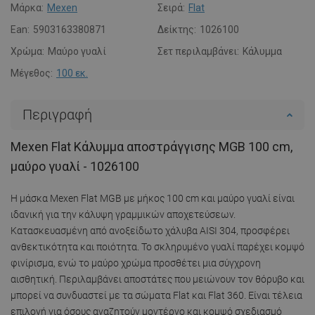
Μάρκα:
Mexen
Σειρά:
Flat
Ean:
5903163380871
Δείκτης:
1026100
Χρώμα:
Μαύρο γυαλί
Σετ περιλαμβάνει:
Κάλυμμα
Μέγεθος:
100 εκ.
Περιγραφή
Mexen Flat Κάλυμμα αποστράγγισης MGB 100 cm,
μαύρο γυαλί - 1026100
Η μάσκα Mexen Flat MGB με μήκος 100 cm και μαύρο γυαλί είναι
ιδανική για την κάλυψη γραμμικών αποχετεύσεων.
Κατασκευασμένη από ανοξείδωτο χάλυβα AISI 304, προσφέρει
ανθεκτικότητα και ποιότητα. Το σκληρυμένο γυαλί παρέχει κομψό
φινίρισμα, ενώ το μαύρο χρώμα προσθέτει μια σύγχρονη
αισθητική. Περιλαμβάνει αποστάτες που μειώνουν τον θόρυβο και
μπορεί να συνδυαστεί με τα σώματα Flat και Flat 360. Είναι τέλεια
επιλογή για όσους αναζητούν μοντέρνο και κομψό σχεδιασμό