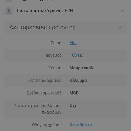
Πιστοποιητικό Υγιεινής PZH
Λεπτομέρειες προϊόντος
Σειρά
Flat
Μέγεθος
100 εκ.
Χρώμα
Μαύρο γυαλί
Σετ περιλαμβάνει
Κάλυμμα
Σχέδιο καμουφλάζ
MGB
Δυνατότητα επικόλλησης
Όχι
πλακιδίων
Οδηγίες χρήσης
Κατεβάστε