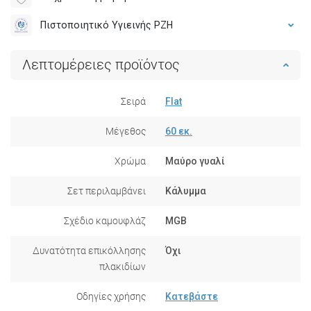
Πιστοποιητικό Υγιεινής PZH
Λεπτομέρειες προϊόντος
Σειρά
Flat
Μέγεθος
60 εκ.
Χρώμα
Μαύρο γυαλί
Σετ περιλαμβάνει
Κάλυμμα
Σχέδιο καμουφλάζ
MGB
Δυνατότητα επικόλλησης
Όχι
πλακιδίων
Οδηγίες χρήσης
Κατεβάστε