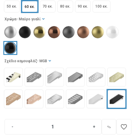
50 εκ.
70 εκ.
80 εκ.
90 εκ.
100 εκ.
60 εκ.
Χρώμα
- Μαύρο γυαλί
Σχέδιο καμουφλάζ
- MGB
favorite_border
-
+