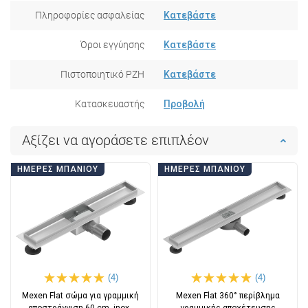
Πληροφορίες ασφαλείας
Κατεβάστε
Όροι εγγύησης
Κατεβάστε
Πιστοποιητικό PZH
Κατεβάστε
Κατασκευαστής
Προβολή
Αξίζει να αγοράσετε επιπλέον
ΗΜΈΡΕΣ ΜΠΆΝΙΟΥ
ΗΜΈΡΕΣ ΜΠΆΝΙΟΥ
(4)
(4)
Mexen Flat σώμα για γραμμική
Mexen Flat 360° περίβλημα
αποστράγγιση 60 cm, inox -
γραμμικής αποχέτευσης