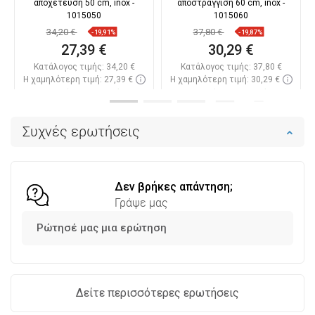
αποχέτευση 50 cm, inox -
αποστράγγιση 60 cm, inox -
1015050
1015060
34,20 €
37,80 €
-19,91%
-19,87%
27,39 €
30,29 €
Κατάλογος τιμής:
34,20 €
Κατάλογος τιμής:
37,80 €
Η χαμηλότερη τιμή: 27,39 €
Η χαμηλότερη τιμή: 30,29 €
Διαθεσιμότητα:
Σε απόθεμα
Διαθεσιμότητα:
Σε απόθεμα
Στο καλάθι
Στο καλάθι
Συχνές ερωτήσεις
Σύγκριση
favorite_border
Αγαπημένα
Σύγκριση
favorite_border
Αγαπημένα
Δεν βρήκες απάντηση;
Γράψε μας
Ρώτησέ μας μια ερώτηση
Δείτε περισσότερες ερωτήσεις