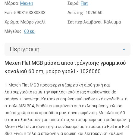
Μάρκα:
Mexen
Σειρά:
Flat
Ean:
5903163380833
Δείκτης:
1026060
Χρώμα:
Μαύρο γυαλί
Σετ περιλαμβάνει:
Κάλυμμα
Μέγεθος:
60 εκ.
Περιγραφή
Mexen Flat MGB μάσκα αποστράγγισης γραμμικού
καναλιού 60 cm, μαύρο γυαλί - 1026060
Η Mexen Flat MGB προσφέρει εξαιρετική αισθητική και
λειτουργικότητα με την υψηλής ποιότητας maskownica do
odpływu liniowego. Κατασκευασμένη από ανθεκτικό ανοξείδωτο
ατσάλι AISI 304, διαθέτει επιφάνεια από σκληρυμένο γυαλί σε
μαύρο χρώμα που προσδίδει μοντέρνα εμφάνιση. Με πλάτος 60
cm και εξοπλισμένη με αποστάτες για απορρόφηση κραδασμών, η
Mexen Flat είναι ιδανική για συνδυασμό με τα σώματα Flat και Flat
360. Είναι η τέλεια επιλογή για κομψή και λειτουργική κάλυψη